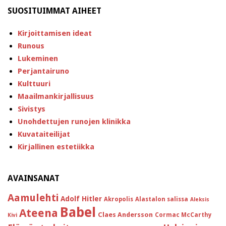
SUOSITUIMMAT AIHEET
Kirjoittamisen ideat
Runous
Lukeminen
Perjantairuno
Kulttuuri
Maailmankirjallisuus
Sivistys
Unohdettujen runojen klinikka
Kuvataiteilijat
Kirjallinen estetiikka
AVAINSANAT
Aamulehti
Adolf Hitler
Akropolis
Alastalon salissa
Aleksis
Babel
Ateena
Claes Andersson
Cormac McCarthy
Kivi