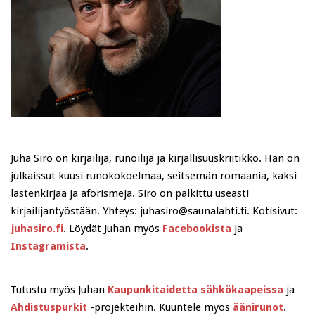
Juha Siro on kirjailija, runoilija ja kirjallisuuskriitikko. Hän on
julkaissut kuusi runokokoelmaa, seitsemän romaania, kaksi
lastenkirjaa ja aforismeja. Siro on palkittu useasti
kirjailijantyöstään. Yhteys: juhasiro@saunalahti.fi. Kotisivut:
juhasiro.fi
. Löydät Juhan myös
Facebookista
ja
Instagramista
.
Tutustu myös Juhan
Kaupunkitaidetta sähkökaapeissa
ja
Ahdistuspurkit
-projekteihin. Kuuntele myös
äänirunot
.