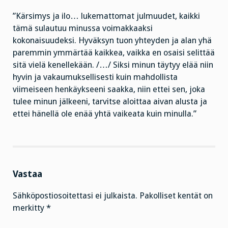
”Kärsimys ja ilo… lukemattomat julmuudet, kaikki
tämä sulautuu minussa voimakkaaksi
kokonaisuudeksi. Hyväksyn tuon yhteyden ja alan yhä
paremmin ymmärtää kaikkea, vaikka en osaisi selittää
sitä vielä kenellekään. /…/ Siksi minun täytyy elää niin
hyvin ja vakaumuksellisesti kuin mahdollista
viimeiseen henkäykseeni saakka, niin ettei sen, joka
tulee minun jälkeeni, tarvitse aloittaa aivan alusta ja
ettei hänellä ole enää yhtä vaikeata kuin minulla.”
Vastaa
Sähköpostiosoitettasi ei julkaista.
Pakolliset kentät on
merkitty
*