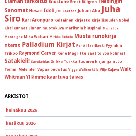
Helsingin
Elämän tarkoitus
Enostone
Ernst Billgren
Juha
Sanomat
Idoli
Hesari
Juhani Aho
J.M. Coetzee
Siro
Kari Aronpuro
Keltainen kirjasto
Kirjallisuuden Nobel
Kirsi Kunnas
Linnun muotokuva
Marilynin hiuspinni
Michel de
Musta runokirja
Mika Waltari
Montaigne
Mirkka Rekola
Palladium Kirjat
ntamo
Pyynikin
Pentti Saarikoski
Raymond Carver
Trikoo
Réne Magritte
Saat toivoa kolmesti
Satakieli!
Suomen kirjailijaliitto
Sirkka Turkka
Savukeidas
Walt
Vapaa pudotus
Tommi Melender
Viggo Wallensköld
Viljo Kajava
Whitman
Yllämme kaartuva taivas
ARKISTOT
heinäkuu 2026
kesäkuu 2026