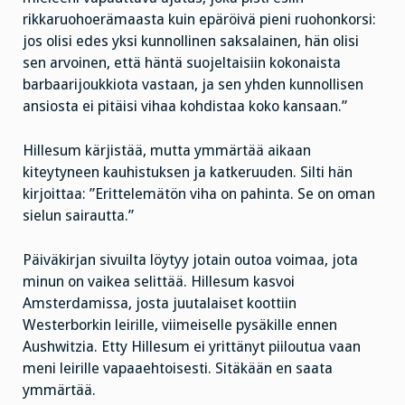
rikkaruohoerämaasta kuin epäröivä pieni ruohonkorsi:
jos olisi edes yksi kunnollinen saksalainen, hän olisi
sen arvoinen, että häntä suojeltaisiin kokonaista
barbaarijoukkiota vastaan, ja sen yhden kunnollisen
ansiosta ei pitäisi vihaa kohdistaa koko kansaan.”
Hillesum kärjistää, mutta ymmärtää aikaan
kiteytyneen kauhistuksen ja katkeruuden. Silti hän
kirjoittaa: ”Erittelemätön viha on pahinta. Se on oman
sielun sairautta.”
Päiväkirjan sivuilta löytyy jotain outoa voimaa, jota
minun on vaikea selittää. Hillesum kasvoi
Amsterdamissa, josta juutalaiset koottiin
Westerborkin leirille, viimeiselle pysäkille ennen
Aushwitzia. Etty Hillesum ei yrittänyt piiloutua vaan
meni leirille vapaaehtoisesti. Sitäkään en saata
ymmärtää.