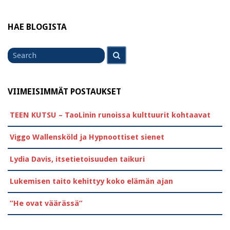
HAE BLOGISTA
Search
Search
for
VIIMEISIMMÄT POSTAUKSET
TEEN KUTSU – TaoLinin runoissa kulttuurit kohtaavat
Viggo Wallensköld ja Hypnoottiset sienet
Lydia Davis, itsetietoisuuden taikuri
Lukemisen taito kehittyy koko elämän ajan
”He ovat väärässä”