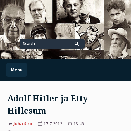
Skip
to
content
Search
for
Search
Menu
Adolf Hitler ja Etty
Hillesum
by
Juha Siro
17.7.2012
13:46