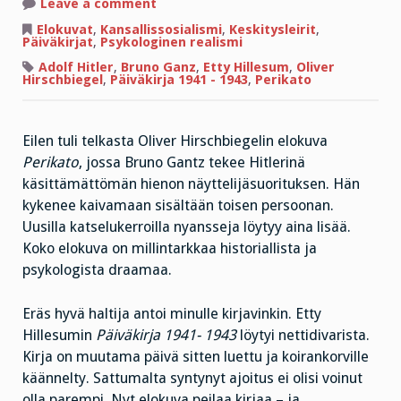
on
Leave a comment
Adolf
Hitler
Elokuvat
,
Kansallissosialismi
,
Keskitysleirit
,
ja
Päiväkirjat
,
Psykologinen realismi
Etty
Hillesum
Adolf Hitler
,
Bruno Ganz
,
Etty Hillesum
,
Oliver
Hirschbiegel
,
Päiväkirja 1941 - 1943
,
Perikato
Eilen tuli telkasta Oliver Hirschbiegelin elokuva
Perikato
, jossa Bruno Gantz tekee Hitlerinä
käsittämättömän hienon näyttelijäsuorituksen. Hän
kykenee kaivamaan sisältään toisen persoonan.
Uusilla katselukerroilla nyansseja löytyy aina lisää.
Koko elokuva on millintarkkaa historiallista ja
psykologista draamaa.
Eräs hyvä haltija antoi minulle kirjavinkin. Etty
Hillesumin
Päiväkirja 1941- 1943
löytyi nettidivarista.
Kirja on muutama päivä sitten luettu ja koirankorville
käännelty. Sattumalta syntynyt ajoitus ei olisi voinut
olla parempi. Nyt elokuva peilaa kirjaa – ja