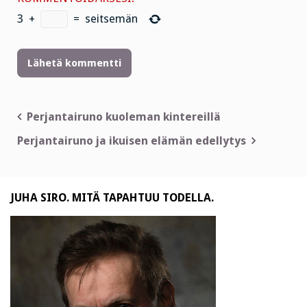
3
+
=
seitsemän
Artikkelien
Perjantairuno kuoleman kintereillä
selaus
Perjantairuno ja ikuisen elämän edellytys
JUHA SIRO. MITÄ TAPAHTUU TODELLA.