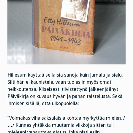
Hillesum käyttää sellaisia sanoja kuin Jumala ja sielu.
Silti hän ei kaunistele, vaan tuo esiin myös omat
heikkoutensa. Kliseisesti tiivistettynä jälkeenjäänyt
Päiväkirja on kuvaus hyvän ja pahan taistelusta. Sekä
ihmisen sisällä, että ulkopuolella:
”Voimakas viha saksalaisia kohtaa myrkyttää mielen. /
…/ Kunnes yhtäkkiä muutamia viikkoja sitten tuli
mieleeni vapauttava ajatus, joka pisti esiin