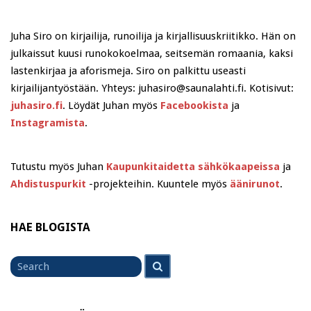
Juha Siro on kirjailija, runoilija ja kirjallisuuskriitikko. Hän on
julkaissut kuusi runokokoelmaa, seitsemän romaania, kaksi
lastenkirjaa ja aforismeja. Siro on palkittu useasti
kirjailijantyöstään. Yhteys: juhasiro@saunalahti.fi. Kotisivut:
juhasiro.fi
. Löydät Juhan myös
Facebookista
ja
Instagramista
.
Tutustu myös Juhan
Kaupunkitaidetta sähkökaapeissa
ja
Ahdistuspurkit
-projekteihin. Kuuntele myös
äänirunot
.
HAE BLOGISTA
Search
Search
for