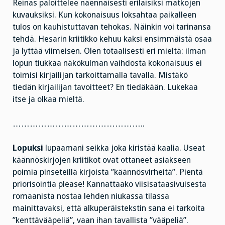
Reinas paloittelee näennäisesti erilaisiksi matkojen
kuvauksiksi. Kun kokonaisuus loksahtaa paikalleen
tulos on kauhistuttavan tehokas. Näinkin voi tarinansa
tehdä. Hesarin kriitikko kehuu kaksi ensimmäistä osaa
ja lyttää viimeisen. Olen totaalisesti eri mieltä: ilman
lopun tiukkaa näkökulman vaihdosta kokonaisuus ei
toimisi kirjailijan tarkoittamalla tavalla. Mistäkö
tiedän kirjailijan tavoitteet? En tiedäkään. Lukekaa
itse ja olkaa mieltä.
………………………………………..
Lopuksi
lupaamani seikka joka kiristää kaalia. Useat
käännöskirjojen kriitikot ovat ottaneet asiakseen
poimia pinseteillä kirjoista ”käännösvirheitä”. Pientä
priorisointia please! Kannattaako viisisataasivuisesta
romaanista nostaa lehden niukassa tilassa
mainittavaksi, että alkuperäistekstin sana ei tarkoita
”kenttävääpeliä”, vaan ihan tavallista ”vääpeliä”.