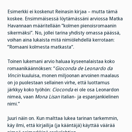
Esimerkki ei koskenut Reinasin kirjaa – mutta tämä
koskee. Ensimmäisessä löytämässäni arviossa Matka
Havannaan määritellään ”kolmen pienoisromaanin
sikermäksi”. No, jollei tarina yhdisty omassa päässä,
voihan aina lukaista mitä nimiölehdellä kerrotaan:
”Romaani kolmesta matkasta”.
Toinen lukemani arvio haluaa kyseenalaistaa koko
romaanikäännöksen: ”
Gioconda de Leonardo da
Vincin
kuuluisa, monen miljoonan arvoinen maalaus
on jo puolestaan sellainen virhe, että luottamus
järkkyy koko työhön:
Cioconda
ei ole osa Leonardon
nimeä, vaan
Mona Lisan
italian- ja espanjankielinen
nimi.”
Juuri näin on. Kun malttaa lukea tarinan tarkemmin,
käy ilmi, että kirjailija (ja kääntäjä) käyttää väärää