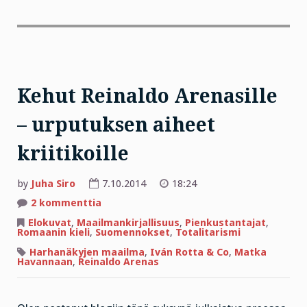
Kehut Reinaldo Arenasille
– urputuksen aiheet
kriitikoille
by
Juha Siro
7.10.2014
18:24
artikkeliin
2 kommenttia
Kehut
Reinaldo
Elokuvat
,
Maailmankirjallisuus
,
Pienkustantajat
,
Arenasille
Romaanin kieli
,
Suomennokset
,
Totalitarismi
–
urputuksen
Harhanäkyjen maailma
,
Iván Rotta & Co
,
Matka
aiheet
Havannaan
,
Reinaldo Arenas
kriitikoille