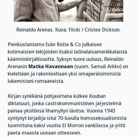
Reinaldo Arenas. Kuva: Flickr / Cristee Dickson.
Pienkustantamo Iván Rotta & Co julkaisee
kotimaisten tekijöiden lisäksi latinalaisamerikkalaista
käännöskirjallisuutta. Syksyn tuore uutuus, Reinaldo
Arenasin
Matka Havannaan
(suom. Samuli Arkko) on
kieleltään ja rakenteeltaan yksi omaperäisimmistä
lukemistani romaaneista.
Kirjan synkkänä pohjavirtana kulkee Kuuban
diktatuuri, jonka castrokommunistinen järjestelmä
painaa yksilönsä lihamyllyn lävitse. Vuonna 1943
syntynyt kirjailija istui 70-luvulla homoseksualismista
tuomittuna kaksi vuotta El Morron vankilassa ja yritti
paeta maasta useaan otteeseen.