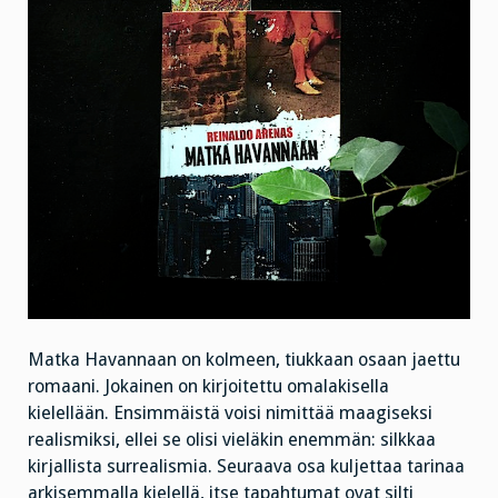
Matka Havannaan on kolmeen, tiukkaan osaan jaettu
romaani. Jokainen on kirjoitettu omalakisella
kielellään. Ensimmäistä voisi nimittää maagiseksi
realismiksi, ellei se olisi vieläkin enemmän: silkkaa
kirjallista surrealismia. Seuraava osa kuljettaa tarinaa
arkisemmalla kielellä, itse tapahtumat ovat silti