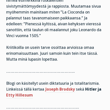
nimeä esimerkkinä roskalehtien
sivistymättömyydestä ja rappiosta. Muutamaa sivua
myöhemmin mainitaan miten ”La Cioconda on
palannut taas tavanomaiseen paikkaansa.” Ja
edelleen: ”Pienessä kyltissä, aivan kehyksen vieressä
sanottiin, että taulun oli maalannut joku Leonardo da
Vinci vuonna 1505.”
Kriitikoilla on usein tarve osoittaa arvioissa omaa
erinomaisuuttaan. Juuri samoin kuin tein itse tässä.
Mutta minä lupasin lopettaa.
…………………………………………..
Blogi on käsitellyt usein diktatuuria ja totalitarismia.
Linkeissä tällä kertaa
Joseph Brodsky
sekä
Hitler ja
Etty Hillesum
……………………………………………..