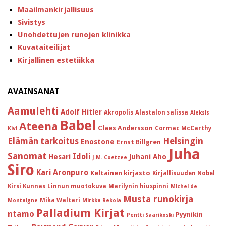
Maailmankirjallisuus
Sivistys
Unohdettujen runojen klinikka
Kuvataiteilijat
Kirjallinen estetiikka
AVAINSANAT
Aamulehti
Adolf Hitler
Akropolis
Alastalon salissa
Aleksis
Babel
Ateena
Claes Andersson
Cormac McCarthy
Kivi
Helsingin
Elämän tarkoitus
Enostone
Ernst Billgren
Juha
Sanomat
Idoli
Hesari
Juhani Aho
J.M. Coetzee
Siro
Kari Aronpuro
Keltainen kirjasto
Kirjallisuuden Nobel
Kirsi Kunnas
Linnun muotokuva
Marilynin hiuspinni
Michel de
Musta runokirja
Mika Waltari
Montaigne
Mirkka Rekola
Palladium Kirjat
ntamo
Pyynikin
Pentti Saarikoski