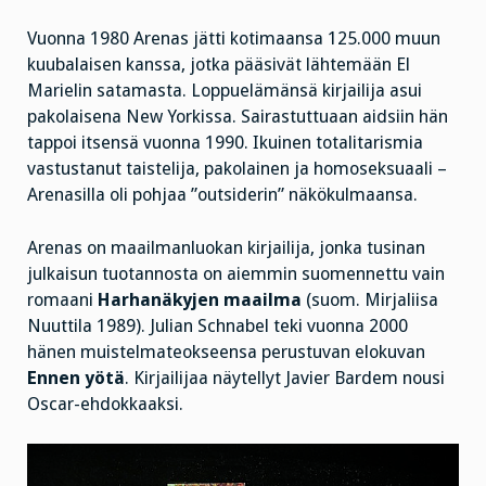
Vuonna 1980 Arenas jätti kotimaansa 125.000 muun
kuubalaisen kanssa, jotka pääsivät lähtemään El
Marielin satamasta. Loppuelämänsä kirjailija asui
pakolaisena New Yorkissa. Sairastuttuaan aidsiin hän
tappoi itsensä vuonna 1990. Ikuinen totalitarismia
vastustanut taistelija, pakolainen ja homoseksuaali –
Arenasilla oli pohjaa ”outsiderin” näkökulmaansa.
Arenas on maailmanluokan kirjailija, jonka tusinan
julkaisun tuotannosta on aiemmin suomennettu vain
romaani
Harhanäkyjen maailma
(suom. Mirjaliisa
Nuuttila 1989). Julian Schnabel teki vuonna 2000
hänen muistelmateokseensa perustuvan elokuvan
Ennen yötä
. Kirjailijaa näytellyt Javier Bardem nousi
Oscar-ehdokkaaksi.