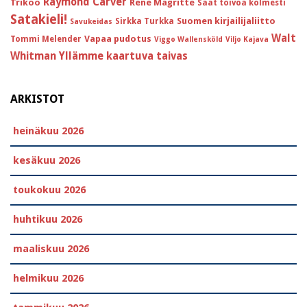
Raymond Carver
Trikoo
Réne Magritte
Saat toivoa kolmesti
Satakieli!
Suomen kirjailijaliitto
Sirkka Turkka
Savukeidas
Walt
Vapaa pudotus
Tommi Melender
Viggo Wallensköld
Viljo Kajava
Whitman
Yllämme kaartuva taivas
ARKISTOT
heinäkuu 2026
kesäkuu 2026
toukokuu 2026
huhtikuu 2026
maaliskuu 2026
helmikuu 2026