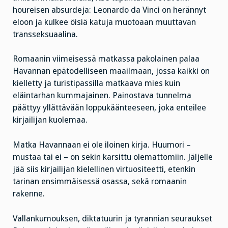
houreisen absurdeja: Leonardo da Vinci on herännyt
eloon ja kulkee öisiä katuja muotoaan muuttavan
transseksuaalina.
Romaanin viimeisessä matkassa pakolainen palaa
Havannan epätodelliseen maailmaan, jossa kaikki on
kielletty ja turistipassilla matkaava mies kuin
eläintarhan kummajainen. Painostava tunnelma
päättyy yllättävään loppukäänteeseen, joka enteilee
kirjailijan kuolemaa.
Matka Havannaan ei ole iloinen kirja. Huumori –
mustaa tai ei – on sekin karsittu olemattomiin. Jäljelle
jää siis kirjailijan kielellinen virtuositeetti, etenkin
tarinan ensimmäisessä osassa, sekä romaanin
rakenne.
Vallankumouksen, diktatuurin ja tyrannian seuraukset