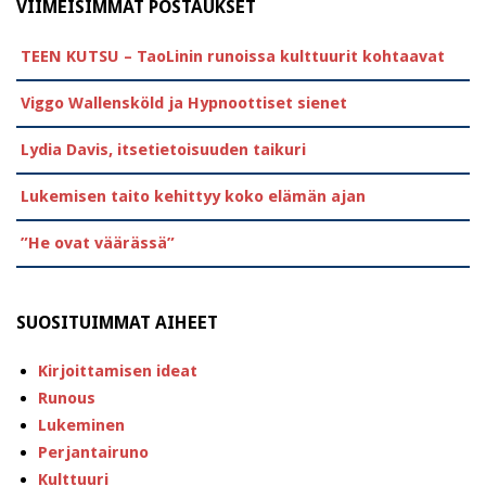
VIIMEISIMMÄT POSTAUKSET
TEEN KUTSU – TaoLinin runoissa kulttuurit kohtaavat
Viggo Wallensköld ja Hypnoottiset sienet
Lydia Davis, itsetietoisuuden taikuri
Lukemisen taito kehittyy koko elämän ajan
”He ovat väärässä”
SUOSITUIMMAT AIHEET
Kirjoittamisen ideat
Runous
Lukeminen
Perjantairuno
Kulttuuri