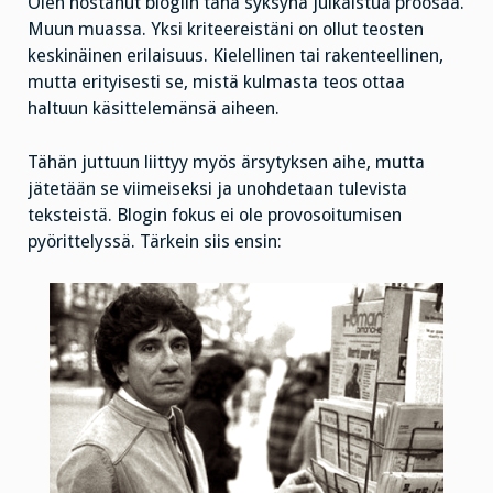
Olen nostanut blogiin tänä syksynä julkaistua proosaa.
Muun muassa. Yksi kriteereistäni on ollut teosten
keskinäinen erilaisuus. Kielellinen tai rakenteellinen,
mutta erityisesti se, mistä kulmasta teos ottaa
haltuun käsittelemänsä aiheen.
Tähän juttuun liittyy myös ärsytyksen aihe, mutta
jätetään se viimeiseksi ja unohdetaan tulevista
teksteistä. Blogin fokus ei ole provosoitumisen
pyörittelyssä. Tärkein siis ensin: