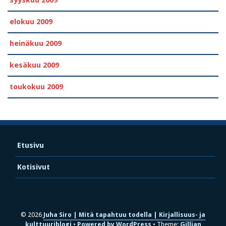
syyskuu 2009
elokuu 2009
heinäkuu 2009
kesäkuu 2009
toukokuu 2009
Etusivu
Kotisivut
© 2026
Juha Siro | Mitä tapahtuu todella | Kirjallisuus- ja
kulttuuriblogi
Powered by WordPress
Theme:
Gillian