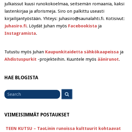
julkaissut kuusi runokokoelmaa, seitsemän romaania, kaksi
lastenkirjaa ja aforismeja. Siro on palkittu useasti
kirjailijantyöstään. Yhteys: juhasiro@saunalahti.fi. Kotisivut:
juhasiro.fi
. Löydät Juhan myös
Facebookista
ja
Instagramista
.
Tutustu myös Juhan
Kaupunkitaidetta sähkökaapeissa
ja
Ahdistuspurkit
-projekteihin. Kuuntele myös
äänirunot
.
HAE BLOGISTA
Search
Search
for
VIIMEISIMMÄT POSTAUKSET
TEEN KUTSU – TaoLinin runoissa kulttuurit kohtaavat