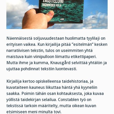
Näennäisestä soljuvuudestaan huolimatta tyylilaji on
erityisen vaikea. Kun kirjailija pitää ”esitelmän” kesken
narratiivisen tekstin, tulos on useimmiten yhtä
maistuva kuin viinipulloon liimattu etikettipaperi.
Mutta ihme ja kumma, Knausgård selvittää yhtälön ja
ujuttaa pohdinnat tekstiin luontevasti.
Kirjailija kertoo opiskelleensa taidehistoriaa, ja
kuvataiteen kauneus liikuttaa häntä yhä kyyneliin
saakka. Poimin tähän osan kohtauksesta, joka kuvaa
yöllistä taidekirjan selailua. Constablen työ on
tekstissä tarkoin määritelty, mutta oikean kuvan
etsimiseen meni minulta tovi.