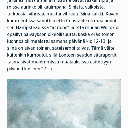
ja lähes mustia siellä missä ne olivat raskaimpia ja
missä aurinko oli kauimpana. Sinistä, valkoista,
turkoosia, vihreää, mustanvihreää. Siinä kaikki. Kuvan
kommentissa sanottiin että Constable oli maalannut
sen Hampsteadissa ”at noon” ja että muuan Wilcox oli
epäillyt päiväyksen oikeellisuutta, koska eräs toinen
luonnos oli maalattu samana päivänä klo 12-13, ja
siinä on aivan toinen, sateisempi taivas. Tämä väite
kuitenkin kumoutui, sillä Lontoon seudun sääraportit
täsmäsivät molemmissa maalauksissa esitettyyn
pilvipeitteeseen.” /…/