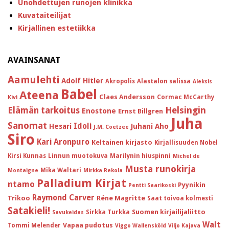
Unohdettujen runojen klinikka
Kuvataiteilijat
Kirjallinen estetiikka
AVAINSANAT
Aamulehti
Adolf Hitler
Akropolis
Alastalon salissa
Aleksis
Babel
Ateena
Claes Andersson
Cormac McCarthy
Kivi
Helsingin
Elämän tarkoitus
Enostone
Ernst Billgren
Juha
Sanomat
Idoli
Hesari
Juhani Aho
J.M. Coetzee
Siro
Kari Aronpuro
Keltainen kirjasto
Kirjallisuuden Nobel
Kirsi Kunnas
Linnun muotokuva
Marilynin hiuspinni
Michel de
Musta runokirja
Mika Waltari
Montaigne
Mirkka Rekola
Palladium Kirjat
ntamo
Pyynikin
Pentti Saarikoski
Raymond Carver
Trikoo
Réne Magritte
Saat toivoa kolmesti
Satakieli!
Suomen kirjailijaliitto
Sirkka Turkka
Savukeidas
Walt
Vapaa pudotus
Tommi Melender
Viggo Wallensköld
Viljo Kajava