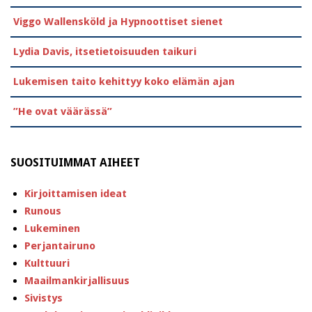
Viggo Wallensköld ja Hypnoottiset sienet
Lydia Davis, itsetietoisuuden taikuri
Lukemisen taito kehittyy koko elämän ajan
”He ovat väärässä”
SUOSITUIMMAT AIHEET
Kirjoittamisen ideat
Runous
Lukeminen
Perjantairuno
Kulttuuri
Maailmankirjallisuus
Sivistys