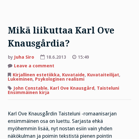
Mikä liikuttaa Karl Ove
Knausgårdia?
by
Juha Siro
18.6.2013
15:49
on
Leave a comment
Mikä
liikuttaa
Kirjallinen estetiikka
,
Kuvataide
,
Kuvataiteilijat
,
Karl
Lukeminen
,
Psykologinen realismi
Ove
Knausgårdia?
John Constable
,
Karl Ove Knausgård
,
Taisteluni
Ensimmäinen kirja
Karl Ove Knausgårdin Taisteluni -romaanisarjan
ensimmäinen osa on luettu. Sarjasta ehkä
myöhemmin lisää, nyt nostan esiin vain yhden
näkökulman ja poimin tekstistä pienen pointin