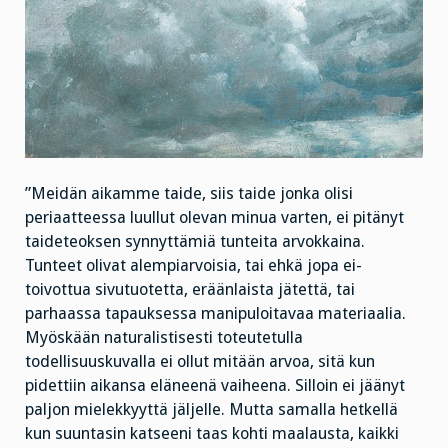
”Meidän aikamme taide, siis taide jonka olisi
periaatteessa luullut olevan minua varten, ei pitänyt
taideteoksen synnyttämiä tunteita arvokkaina.
Tunteet olivat alempiarvoisia, tai ehkä jopa ei-
toivottua sivutuotetta, eräänlaista jätettä, tai
parhaassa tapauksessa manipuloitavaa materiaalia.
Myöskään naturalistisesti toteutetulla
todellisuuskuvalla ei ollut mitään arvoa, sitä kun
pidettiin aikansa eläneenä vaiheena. Silloin ei jäänyt
paljon mielekkyyttä jäljelle. Mutta samalla hetkellä
kun suuntasin katseeni taas kohti maalausta, kaikki