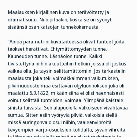
Maalauksen kirjallinen kuva on terävöitetty ja
dramatisoitu. Niin pitääkin, koska se on syönyt
sisäänsä osan katsojan tunnekokemusta.
”Ainoa parametrini kuvataiteessa olivat tunteet joita
teokset herättivät. Ehtymättömyyden tunne.
Kauneuden tunne. Läsnäolon tunne. Kaikki
tiivistettynä niihin akuutteihin hetkiin joissa oli joskus
vaikea olla. Ja täysin selittämättömiin. Jos tarkastelin
maalausta joka teki voimakkaimman vaikutuksen,
pilvimuodostelmaa esittävän öljyluonnoksen joka oli
maalattu 6.9.1822, mikään siinä ei olisi näennäisesti
voinut selittää tunteideni voimaa. Ylimpänä kaistale
sinistä taivasta. Sen alapuolella valkoiseen vivahtavaa
sumua. Sitten esiin vyöryviä pilviä, valkoisia siellä
missä auringonvalo osui niihin, vaaleanvihreitä
kevyempien varjo-osuuksien kohdalta, syvän vihreitä