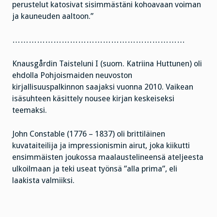
perustelut katosivat sisimmästäni kohoavaan voiman
ja kauneuden aaltoon.”
………………………………………………………
Knausgårdin Taisteluni I (suom. Katriina Huttunen) oli
ehdolla Pohjoismaiden neuvoston
kirjallisuuspalkinnon saajaksi vuonna 2010. Vaikean
isäsuhteen käsittely nousee kirjan keskeiseksi
teemaksi.
John Constable (1776 – 1837) oli brittiläinen
kuvataiteilija ja impressionismin airut, joka kiikutti
ensimmäisten joukossa maalaustelineensä ateljeesta
ulkoilmaan ja teki useat työnsä ”alla prima”, eli
laakista valmiiksi.