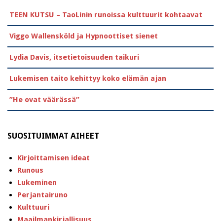
TEEN KUTSU – TaoLinin runoissa kulttuurit kohtaavat
Viggo Wallensköld ja Hypnoottiset sienet
Lydia Davis, itsetietoisuuden taikuri
Lukemisen taito kehittyy koko elämän ajan
”He ovat väärässä”
SUOSITUIMMAT AIHEET
Kirjoittamisen ideat
Runous
Lukeminen
Perjantairuno
Kulttuuri
Maailmankirjallisuus