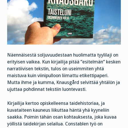
Näennäisestä soljuvuudestaan huolimatta tyylilaji on
erityisen vaikea. Kun kirjailija pitää ”esitelmän” kesken
narratiivisen tekstin, tulos on useimmiten yhtä
maistuva kuin viinipulloon liimattu etikettipaperi.
Mutta ihme ja kumma, Knausgård selvittää yhtälön ja
ujuttaa pohdinnat tekstiin luontevasti.
Kirjailija kertoo opiskelleensa taidehistoriaa, ja
kuvataiteen kauneus liikuttaa häntä yhä kyyneliin
saakka. Poimin tähän osan kohtauksesta, joka kuvaa
yöllistä taidekirjan selailua. Constablen työ on