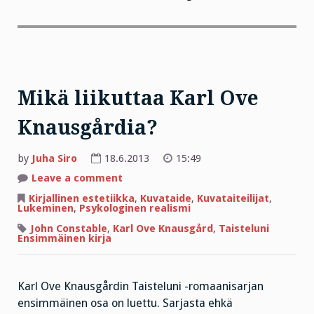
Mikä liikuttaa Karl Ove
Knausgårdia?
by
Juha Siro
18.6.2013
15:49
on
Leave a comment
Mikä
liikuttaa
Kirjallinen estetiikka
,
Kuvataide
,
Kuvataiteilijat
,
Karl
Lukeminen
,
Psykologinen realismi
Ove
Knausgårdia?
John Constable
,
Karl Ove Knausgård
,
Taisteluni
Ensimmäinen kirja
Karl Ove Knausgårdin Taisteluni -romaanisarjan
ensimmäinen osa on luettu. Sarjasta ehkä