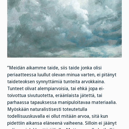
”Meidän aikamme taide, siis taide jonka olisi
periaatteessa luullut olevan minua varten, ei pitänyt
taideteoksen synnyttämiä tunteita arvokkaina.
Tunteet olivat alempiarvoisia, tai ehkä jopa ei-
toivottua sivutuotetta, eräänlaista jätettä, tai
parhaassa tapauksessa manipuloitavaa materiaalia.
Myöskään naturalistisesti toteutetulla
todellisuuskuvalla ei ollut mitään arvoa, sitä kun
pidettiin aikansa eläneenä vaiheena. Silloin ei jäänyt