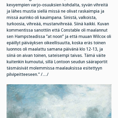
kevyempien varjo-osuuksien kohdalta, syvän vihreitä
ja lähes mustia siellä missä ne olivat raskaimpia ja
missä aurinko oli kauimpana. Sinistä, valkoista,
turkoosia, vihreää, mustanvihreää. Siinä kaikki. Kuvan
kommentissa sanottiin että Constable oli maalannut
sen Hampsteadissa ”at noon” ja että muuan Wilcox oli
epäillyt päiväyksen oikeellisuutta, koska eräs toinen
luonnos oli maalattu samana päivänä klo 12-13, ja
siinä on aivan toinen, sateisempi taivas. Tämä väite
kuitenkin kumoutui, sillä Lontoon seudun sääraportit
täsmäsivät molemmissa maalauksissa esitettyyn
pilvipeitteeseen.” /…/