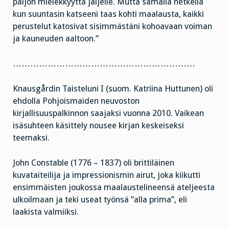
paljon mielekkyyttä jäljelle. Mutta samalla hetkellä
kun suuntasin katseeni taas kohti maalausta, kaikki
perustelut katosivat sisimmästäni kohoavaan voiman
ja kauneuden aaltoon.”
………………………………………………………
Knausgårdin Taisteluni I (suom. Katriina Huttunen) oli
ehdolla Pohjoismaiden neuvoston
kirjallisuuspalkinnon saajaksi vuonna 2010. Vaikean
isäsuhteen käsittely nousee kirjan keskeiseksi
teemaksi.
John Constable (1776 – 1837) oli brittiläinen
kuvataiteilija ja impressionismin airut, joka kiikutti
ensimmäisten joukossa maalaustelineensä ateljeesta
ulkoilmaan ja teki useat työnsä ”alla prima”, eli
laakista valmiiksi.