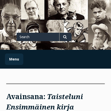
Skip
to
content
Search
for
Search
Menu
Avainsana:
Taisteluni
Ensimmäinen kirja