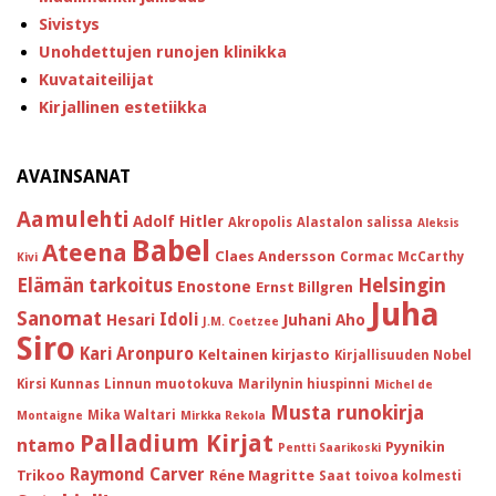
Sivistys
Unohdettujen runojen klinikka
Kuvataiteilijat
Kirjallinen estetiikka
AVAINSANAT
Aamulehti
Adolf Hitler
Akropolis
Alastalon salissa
Aleksis
Babel
Ateena
Claes Andersson
Cormac McCarthy
Kivi
Helsingin
Elämän tarkoitus
Enostone
Ernst Billgren
Juha
Sanomat
Idoli
Hesari
Juhani Aho
J.M. Coetzee
Siro
Kari Aronpuro
Keltainen kirjasto
Kirjallisuuden Nobel
Kirsi Kunnas
Linnun muotokuva
Marilynin hiuspinni
Michel de
Musta runokirja
Mika Waltari
Montaigne
Mirkka Rekola
Palladium Kirjat
ntamo
Pyynikin
Pentti Saarikoski
Raymond Carver
Trikoo
Réne Magritte
Saat toivoa kolmesti