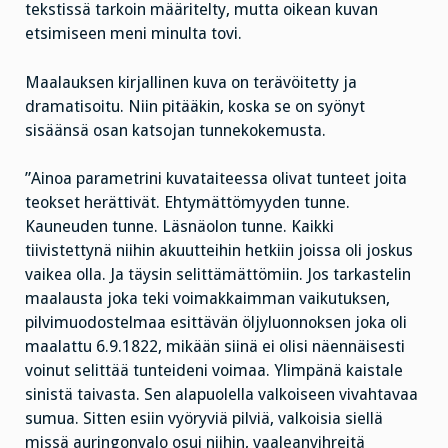
tekstissä tarkoin määritelty, mutta oikean kuvan
etsimiseen meni minulta tovi.
Maalauksen kirjallinen kuva on terävöitetty ja
dramatisoitu. Niin pitääkin, koska se on syönyt
sisäänsä osan katsojan tunnekokemusta.
”Ainoa parametrini kuvataiteessa olivat tunteet joita
teokset herättivät. Ehtymättömyyden tunne.
Kauneuden tunne. Läsnäolon tunne. Kaikki
tiivistettynä niihin akuutteihin hetkiin joissa oli joskus
vaikea olla. Ja täysin selittämättömiin. Jos tarkastelin
maalausta joka teki voimakkaimman vaikutuksen,
pilvimuodostelmaa esittävän öljyluonnoksen joka oli
maalattu 6.9.1822, mikään siinä ei olisi näennäisesti
voinut selittää tunteideni voimaa. Ylimpänä kaistale
sinistä taivasta. Sen alapuolella valkoiseen vivahtavaa
sumua. Sitten esiin vyöryviä pilviä, valkoisia siellä
missä auringonvalo osui niihin, vaaleanvihreitä