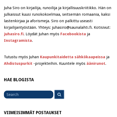
Juha Siro on kirjailija, runoilija ja kirjallisuuskriitikko. Hän on
julkaissut kuusi runokokoelmaa, seitsemän romaania, kaksi
lastenkirjaa ja aforismeja. Siro on palkittu useasti
kirjailijantyöstään. Yhteys: juhasiro@saunalahti.fi. Kotisivut:
juhasiro.fi
. Löydät Juhan myös
Facebookista
ja
Instagramista
.
Tutustu myös Juhan
Kaupunkitaidetta sähkökaapeissa
ja
Ahdistuspurkit
-projekteihin. Kuuntele myös
äänirunot
.
HAE BLOGISTA
Search
Search
for
VIIMEISIMMÄT POSTAUKSET