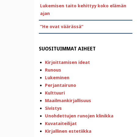
Lukemisen taito kehittyy koko elämän
ajan
”He ovat väärässä”
SUOSITUIMMAT AIHEET
Kirjoittamisen ideat
Runous
Lukeminen
Perjantairuno
Kulttuuri
Maailmankirjallisuus
Sivistys
Unohdettujen runojen klinikka
Kuvataiteilijat
Kirjallinen estetiikka