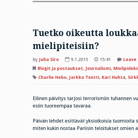
Tuetko oikeutta loukka
mielipiteisiin?
by
Juha Siro
9.1.2015
15:41
Leave
Blogit ja postaukset
,
Journalismi
,
Mielipideki
Charlie Hebo
,
Jarkko Tontti
,
Kari Huhta
,
Sirk
Eilinen päivitys tarjosi terrorismiin tuhannen
esiin tuoreempaa tavaraa.
Päivän lehdet esittävät yksioikoisia tuomioita s
miten kukin nostaa Pariisin teloitukset omien a