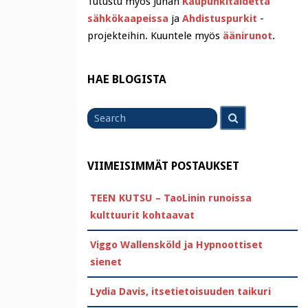
Tutustu myös Juhan
Kaupunkitaidetta
sähkökaapeissa
ja
Ahdistuspurkit
-
projekteihin. Kuuntele myös
äänirunot
.
HAE BLOGISTA
Search
Search
for
VIIMEISIMMÄT POSTAUKSET
TEEN KUTSU – TaoLinin runoissa
kulttuurit kohtaavat
Viggo Wallensköld ja Hypnoottiset
sienet
Lydia Davis, itsetietoisuuden taikuri