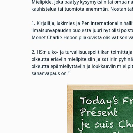
Mielipide, joka päätyy kysymyksiin tai omaa 
kauhistelua tai tuomiota enemmän. Nostan tähä
1. Kirjailija, lakimies ja Pen internationalin ha
ilmaisunvapauden puolesta juuri nyt olisi pois
Monet Charlie Hebon pilakuvista olisivat sen va
2. HS:n ulko- ja turvallisuuspolitiikan toimittaj
oikeutta eriäviin mielipiteisiin ja satiiriin py
oikeutta epämiellyttäviin ja loukkaaviin mielipi
sananvapaus on.”