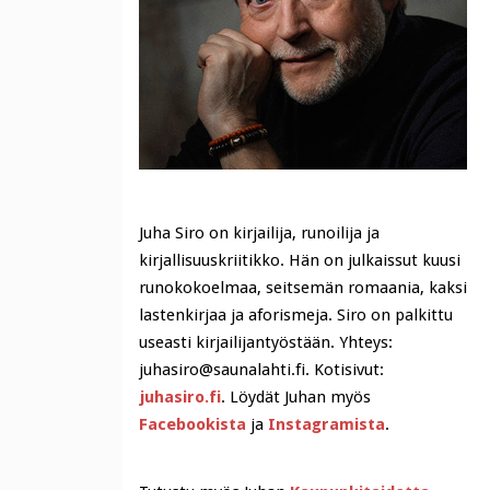
Juha Siro on kirjailija, runoilija ja
kirjallisuuskriitikko. Hän on julkaissut kuusi
runokokoelmaa, seitsemän romaania, kaksi
lastenkirjaa ja aforismeja. Siro on palkittu
useasti kirjailijantyöstään. Yhteys:
juhasiro@saunalahti.fi. Kotisivut:
juhasiro.fi
. Löydät Juhan myös
Facebookista
ja
Instagramista
.