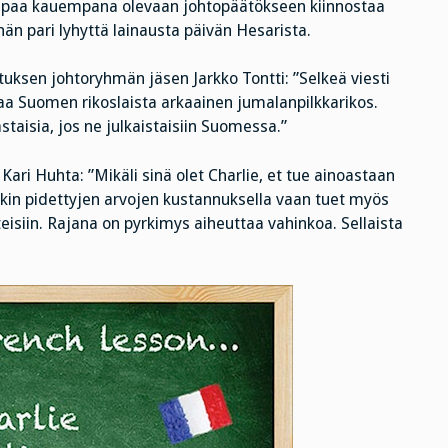
napaa kauempana olevaan johtopäätökseen kiinnostaa
n pari lyhyttä lainausta päivän Hesarista.
llituksen johtoryhmän jäsen Jarkko Tontti: ”Selkeä viesti
taa Suomen rikoslaista arkaainen jumalanpilkkarikos.
staisia, jos ne julkaistaisiin Suomessa.”
a Kari Huhta: ”Mikäli sinä olet Charlie, et tue ainoastaan
hinäkin pidettyjen arvojen kustannuksella vaan tuet myös
teisiin. Rajana on pyrkimys aiheuttaa vahinkoa. Sellaista