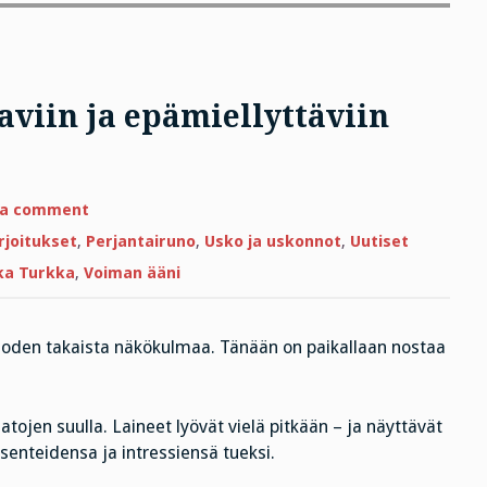
aviin ja epämiellyttäviin
on
 a comment
Tuetko
oikeutta
rjoitukset
,
Perjantairuno
,
Usko ja uskonnot
,
Uutiset
loukkaaviin
ja
ka Turkka
,
Voiman ääni
epämiellyttäviin
mielipiteisiin?
 vuoden takaista näkökulmaa. Tänään on paikallaan nostaa
atojen suulla. Laineet lyövät vielä pitkään – ja näyttävät
senteidensa ja intressiensä tueksi.