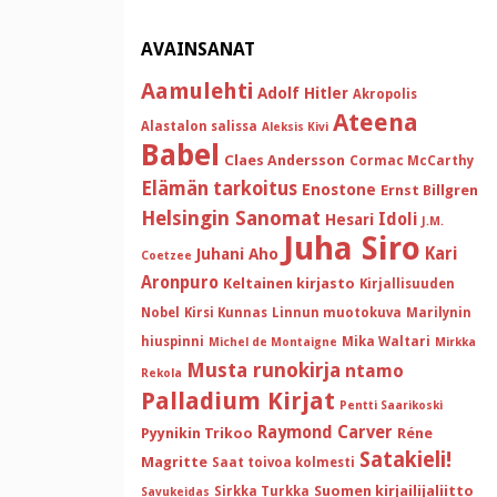
AVAINSANAT
Aamulehti
Adolf Hitler
Akropolis
Ateena
Alastalon salissa
Aleksis Kivi
Babel
Claes Andersson
Cormac McCarthy
Elämän tarkoitus
Enostone
Ernst Billgren
Helsingin Sanomat
Idoli
Hesari
J.M.
Juha Siro
Kari
Juhani Aho
Coetzee
Aronpuro
Keltainen kirjasto
Kirjallisuuden
Nobel
Kirsi Kunnas
Linnun muotokuva
Marilynin
hiuspinni
Mika Waltari
Michel de Montaigne
Mirkka
Musta runokirja
ntamo
Rekola
Palladium Kirjat
Pentti Saarikoski
Raymond Carver
Pyynikin Trikoo
Réne
Satakieli!
Magritte
Saat toivoa kolmesti
Suomen kirjailijaliitto
Sirkka Turkka
Savukeidas