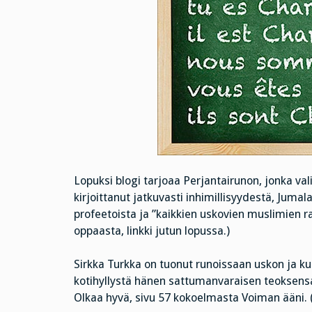
Lopuksi blogi tarjoaa Perjantairunon, jonka va
kirjoittanut jatkuvasti inhimillisyydestä, Jumal
profeetoista ja ”kaikkien uskovien muslimien 
oppaasta, linkki jutun lopussa.)
Sirkka Turkka on tuonut runoissaan uskon ja kuo
kotihyllystä hänen sattumanvaraisen teoksens
Olkaa hyvä, sivu 57 kokoelmasta Voiman ääni.