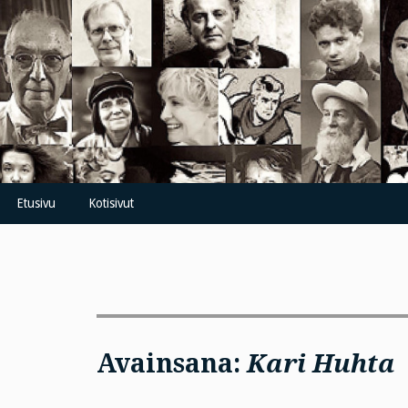
Skip
to
content
Etusivu
Kotisivut
Avainsana:
Kari Huhta