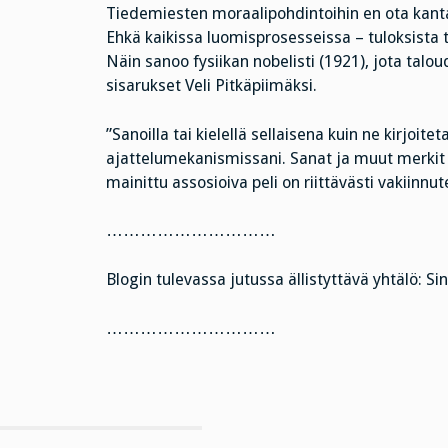
Tiedemiesten moraalipohdintoihin en ota kanta
Ehkä kaikissa luomisprosesseissa – tuloksista 
Näin sanoo fysiikan nobelisti (1921), jota tal
sisarukset Veli Pitkäpiimäksi.
”Sanoilla tai kielellä sellaisena kuin ne kirjoi
ajattelumekanismissani. Sanat ja muut merkit o
mainittu assosioiva peli on riittävästi vakiinnut
…………………………
Blogin tulevassa jutussa ällistyttävä yhtälö: Si
…………………………