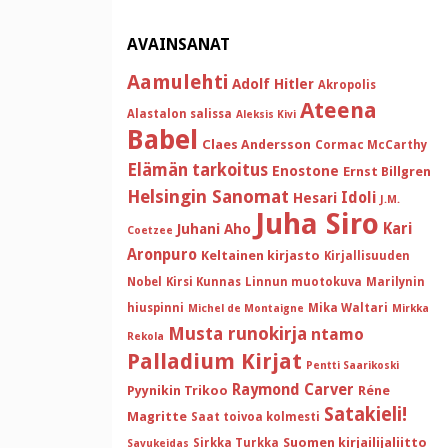
AVAINSANAT
Aamulehti
Adolf Hitler
Akropolis
Ateena
Alastalon salissa
Aleksis Kivi
Babel
Claes Andersson
Cormac McCarthy
Elämän tarkoitus
Enostone
Ernst Billgren
Helsingin Sanomat
Idoli
Hesari
J.M.
Juha Siro
Kari
Juhani Aho
Coetzee
Aronpuro
Keltainen kirjasto
Kirjallisuuden
Nobel
Kirsi Kunnas
Linnun muotokuva
Marilynin
hiuspinni
Mika Waltari
Michel de Montaigne
Mirkka
Musta runokirja
ntamo
Rekola
Palladium Kirjat
Pentti Saarikoski
Raymond Carver
Pyynikin Trikoo
Réne
Satakieli!
Magritte
Saat toivoa kolmesti
Suomen kirjailijaliitto
Sirkka Turkka
Savukeidas