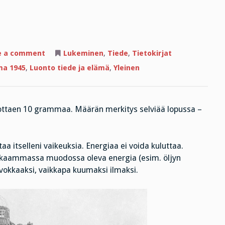
on
e a comment
Lukeminen
,
Tiede
,
Tietokirjat
Mikään
ei
ma 1945
,
Luonto tiede ja elämä
,
Yleinen
katoa!
 ottaen 10 grammaa. Määrän merkitys selviää lopussa –
a itselleni vaikeuksia. Energiaa ei voida kuluttaa.
vokkaammassa muodossa oleva energia (esim. öljyn
okkaaksi, vaikkapa kuumaksi ilmaksi.