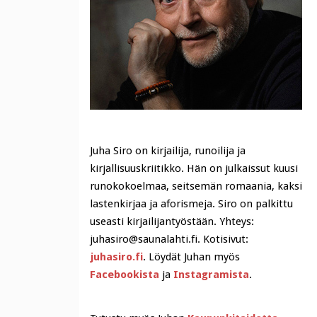
Juha Siro on kirjailija, runoilija ja
kirjallisuuskriitikko. Hän on julkaissut kuusi
runokokoelmaa, seitsemän romaania, kaksi
lastenkirjaa ja aforismeja. Siro on palkittu
useasti kirjailijantyöstään. Yhteys:
juhasiro@saunalahti.fi. Kotisivut:
juhasiro.fi
. Löydät Juhan myös
Facebookista
ja
Instagramista
.