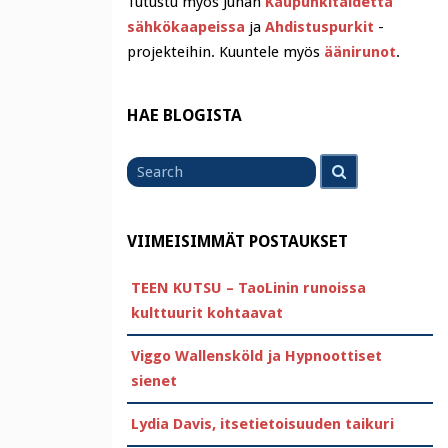
Tutustu myös Juhan
Kaupunkitaidetta
sähkökaapeissa
ja
Ahdistuspurkit
-
projekteihin. Kuuntele myös
äänirunot
.
HAE BLOGISTA
Search
Search
for
VIIMEISIMMÄT POSTAUKSET
TEEN KUTSU – TaoLinin runoissa
kulttuurit kohtaavat
Viggo Wallensköld ja Hypnoottiset
sienet
Lydia Davis, itsetietoisuuden taikuri