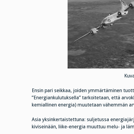
Kuva
Ensin pari seikkaa, joiden ymmärtäminen tuottaa
”Energiankulutuksella” tarkoitetaan, että ar
kemiallinen energia) muutetaan vähemmän arv
Asia yksinkertaistettuna: suljetussa energiajä
kiviseinään, liike-energia muuttuu melu- ja lä