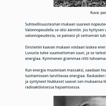
Kuva: pa
Suhteellisuusteorian mukaan suureen nopeute
Valonnopeudella se olisi ääretön. Jos hyttysen
valonnopeudesta, se painaisi yli seitsemän tuha
Einsteinin kaavan mukaan voidaan laskea energ
Luvusta tulee suunnattoman suuri, ja se tarko
energiaa. Kymmenen grammaa riitti tuhoamaa
Kun energia muutetaan massaksi, saadaan hiuk
tuottamiseen tarvittavaa energiaa. Raskaiden 
ja syntyneet hiukkaset saavat sen mukaansa l
radioaktiivisessa hajoamisessa.