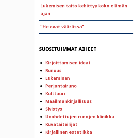
Lukemisen taito kehittyy koko elämän
ajan
”He ovat väärässä”
SUOSITUIMMAT AIHEET
Kirjoittamisen ideat
Runous
Lukeminen
Perjantairuno
Kulttuuri
Maailmankirjallisuus
Sivistys
Unohdettujen runojen klinikka
Kuvataiteilijat
Kirjallinen estetiikka