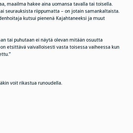
a, maailma hakee aina uomansa tavalla tai toisella.
tai seurauksista riippumatta – on jotain samankaltaista.
oudenhoitaja kutsui pienenä Kajahtaneeksi ja muut
tetaan tai puhutaan ei näytä olevan mitään osuutta
n etsittävä vaivalloisesti vasta toisessa vaiheessa kun
ettu.”
näkin voit rikastua runoudella.