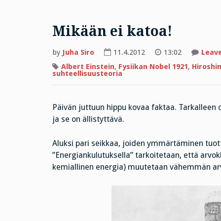
Mikään ei katoa!
by
Juha Siro
11.4.2012
13:02
Leav
Albert Einstein
,
Fysiikan Nobel 1921
,
Hiroshi
suhteellisuusteoria
Päivän juttuun hippu kovaa faktaa. Tarkalleen
ja se on ällistyttävä.
Aluksi pari seikkaa, joiden ymmärtäminen tuotta
”Energiankulutuksella” tarkoitetaan, että ar
kemiallinen energia) muutetaan vähemmän arv