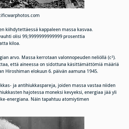
cificwarphotos.com
en kiihdytettäessä kappaleen massa kasvaa.
 vauhti olisi 99,9999999999999 prosenttia
tta kiloa.
ian arvo. Massa kerrotaan valonnopeuden neliöllä (c²).
ittaa, että aineessa on sidottuna käsittämättömiä määriä
n Hiroshiman elokuun 6. päivän aamuna 1945.
kas- ja antihiukkaspareja, joiden massa vastaa niiden
hiukkasten hajotessa moneksi kevyeksi, energiaa jää yli
iike-energiana. Näin tapahtuu atomiytimen