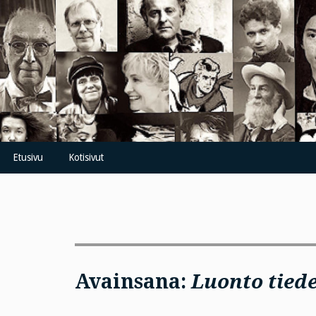
Skip
to
content
Etusivu
Kotisivut
Avainsana:
Luonto tied