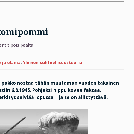
tomipommi
artikkelissa
tit pois päältä
Kymmenen
gramman
atomipommi
e ja elämä
,
Yleinen suhteellisuusteoria
 on pakko nostaa tähän muutaman vuoden takainen
stiin 6.8.1945. Pohjaksi hippu kovaa faktaa.
itys selviää lopussa – ja se on ällistyttävä.