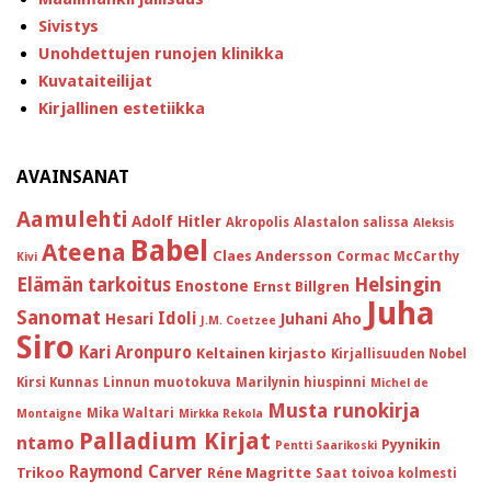
Sivistys
Unohdettujen runojen klinikka
Kuvataiteilijat
Kirjallinen estetiikka
AVAINSANAT
Aamulehti
Adolf Hitler
Akropolis
Alastalon salissa
Aleksis
Babel
Ateena
Claes Andersson
Cormac McCarthy
Kivi
Helsingin
Elämän tarkoitus
Enostone
Ernst Billgren
Juha
Sanomat
Idoli
Hesari
Juhani Aho
J.M. Coetzee
Siro
Kari Aronpuro
Keltainen kirjasto
Kirjallisuuden Nobel
Kirsi Kunnas
Linnun muotokuva
Marilynin hiuspinni
Michel de
Musta runokirja
Mika Waltari
Montaigne
Mirkka Rekola
Palladium Kirjat
ntamo
Pyynikin
Pentti Saarikoski
Raymond Carver
Trikoo
Réne Magritte
Saat toivoa kolmesti