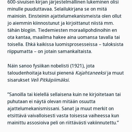
600-sivuisen kirjan järjestelmällinen lukeminen olisi
minulle puuduttavaa. Selailukirjana se on mitä
mainioin. Einsteinin ajattelumekanismeista olen ollut
jo aiemmin kiinnostunut ja kirjoittanut niistä mm.
tähän blogiin. Tiedemiesten moraalipohdinoihin en
ota kantaa, maailma hakee aina uomansa tavalla tai
toisella. Ehkä kaikissa luomisprosesseissa – tuloksista
riippumatta – on jotain samankaltaista.
Näin sanoo fysiikan nobelisti (1921), jota
taloudenhoitaja kutsui pienenä
Kajahtaneeksi
ja muut
sisarukset
Veli Pitkäpiimäksi.
”Sanoilla tai kielellä sellaisena kuin ne kirjoitetaan tai
puhutaan ei näytä olevan mitään osuutta
ajattelumekanismissani. Sanat ja muut merkit on
etsittävä vaivalloisesti vasta toisessa vaiheessa kun
mainittu assosioiva peli on riittävästi vakiinnutettu.”