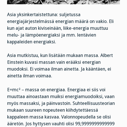
Asia yksinkertaistettuna: suljetussa
energiajärjestelmässä energian määrä on vakio. Eli
kun ajat auton kiviseinään, liike-energia muuttuu
melu- ja lämpöenergiaksi ja mm. lentävien
kappaleiden energiaksi.
Asia mutkistuu, kun lisätään mukaan massa. Albert
Einstein kuvasi massan vain erääksi energian
muodoksi. Ei voimaa ilman ainetta. Ja kääntäen, ei
ainetta ilman voimaa.
E=mc² – massa on energiaa. Energiaa ei siis voi
muuttaa ainoastaan muiksi energiamuodoiksi, vaan
myös massaksi, ja päinvastoin. Suhteellisuusteorian
mukaan suureen nopeuteen kiihdytettäessä
kappaleen massa kasvaa. Valonnopeudella se olisi
ääretön. Jos hyttysen vauhti olisi 99,9999999999999