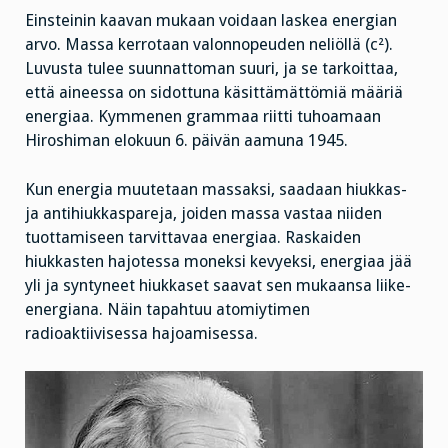
Einsteinin kaavan mukaan voidaan laskea energian
arvo. Massa kerrotaan valonnopeuden neliöllä (c²).
Luvusta tulee suunnattoman suuri, ja se tarkoittaa,
että aineessa on sidottuna käsittämättömiä määriä
energiaa. Kymmenen grammaa riitti tuhoamaan
Hiroshiman elokuun 6. päivän aamuna 1945.
Kun energia muutetaan massaksi, saadaan hiukkas-
ja antihiukkaspareja, joiden massa vastaa niiden
tuottamiseen tarvittavaa energiaa. Raskaiden
hiukkasten hajotessa moneksi kevyeksi, energiaa jää
yli ja syntyneet hiukkaset saavat sen mukaansa liike-
energiana. Näin tapahtuu atomiytimen
radioaktiivisessa hajoamisessa.