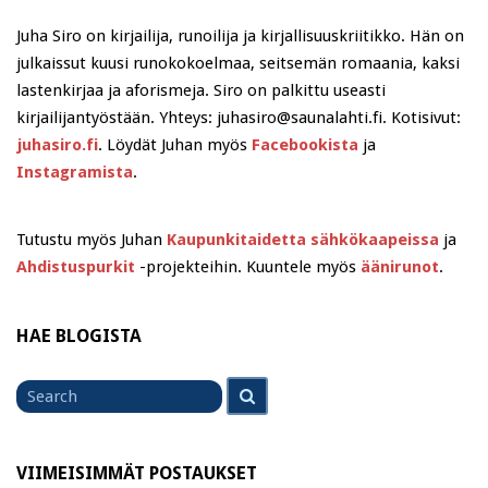
Juha Siro on kirjailija, runoilija ja kirjallisuuskriitikko. Hän on
julkaissut kuusi runokokoelmaa, seitsemän romaania, kaksi
lastenkirjaa ja aforismeja. Siro on palkittu useasti
kirjailijantyöstään. Yhteys: juhasiro@saunalahti.fi. Kotisivut:
juhasiro.fi
. Löydät Juhan myös
Facebookista
ja
Instagramista
.
Tutustu myös Juhan
Kaupunkitaidetta sähkökaapeissa
ja
Ahdistuspurkit
-projekteihin. Kuuntele myös
äänirunot
.
HAE BLOGISTA
Search
Search
for
VIIMEISIMMÄT POSTAUKSET