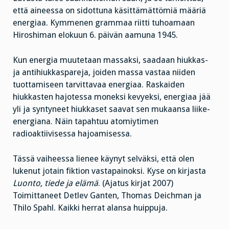
että aineessa on sidottuna käsittämättömiä määriä
energiaa. Kymmenen grammaa riitti tuhoamaan
Hiroshiman elokuun 6. päivän aamuna 1945.
Kun energia muutetaan massaksi, saadaan hiukkas-
ja antihiukkaspareja, joiden massa vastaa niiden
tuottamiseen tarvittavaa energiaa. Raskaiden
hiukkasten hajotessa moneksi kevyeksi, energiaa jää
yli ja syntyneet hiukkaset saavat sen mukaansa liike-
energiana. Näin tapahtuu atomiytimen
radioaktiivisessa hajoamisessa.
Tässä vaiheessa lienee käynyt selväksi, että olen
lukenut jotain fiktion vastapainoksi. Kyse on kirjasta
Luonto, tiede ja elämä
. (Ajatus kirjat 2007)
Toimittaneet Detlev Ganten, Thomas Deichman ja
Thilo Spahl. Kaikki herrat alansa huippuja.