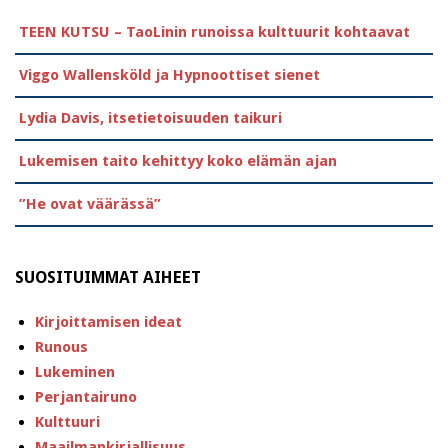
TEEN KUTSU – TaoLinin runoissa kulttuurit kohtaavat
Viggo Wallensköld ja Hypnoottiset sienet
Lydia Davis, itsetietoisuuden taikuri
Lukemisen taito kehittyy koko elämän ajan
”He ovat väärässä”
SUOSITUIMMAT AIHEET
Kirjoittamisen ideat
Runous
Lukeminen
Perjantairuno
Kulttuuri
Maailmankirjallisuus