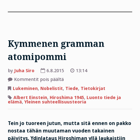
Kymmenen gramman
atomipommi
by
Juha Siro
6.8.2015
13:14
artikkelissa
Kommentit pois päältä
Kymmenen
gramman
Lukeminen
,
Nobelistit
,
Tiede
,
Tietokirjat
atomipommi
Albert Einstein
,
Hiroshima 1945
,
Luonto tiede ja
elämä
,
Yleinen suhteellisuusteoria
Tein jo tuoreen jutun, mutta sitä ennen on pakko
nostaa tähän muutaman vuoden takainen
päivitys. Ydinlataus Hiroshiman yllä laukaistiin