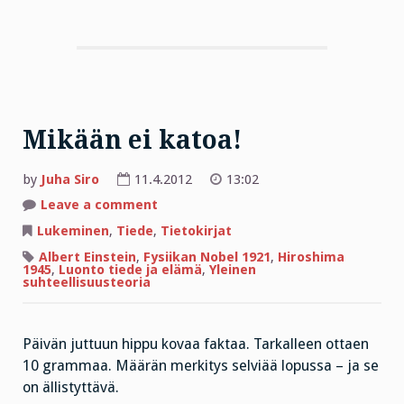
Mikään ei katoa!
by
Juha Siro
11.4.2012
13:02
on
Leave a comment
Mikään
ei
Lukeminen
,
Tiede
,
Tietokirjat
katoa!
Albert Einstein
,
Fysiikan Nobel 1921
,
Hiroshima
1945
,
Luonto tiede ja elämä
,
Yleinen
suhteellisuusteoria
Päivän juttuun hippu kovaa faktaa. Tarkalleen ottaen
10 grammaa. Määrän merkitys selviää lopussa – ja se
on ällistyttävä.