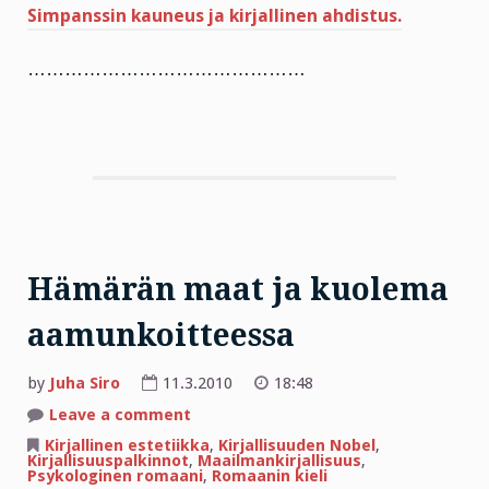
Simpanssin kauneus ja kirjallinen ahdistus.
………………………………………
Hämärän maat ja kuolema
aamunkoitteessa
by
Juha Siro
11.3.2010
18:48
on
Leave a comment
Hämärän
maat
Kirjallinen estetiikka
,
Kirjallisuuden Nobel
,
ja
Kirjallisuuspalkinnot
,
Maailmankirjallisuus
,
kuolema
Psykologinen romaani
,
Romaanin kieli