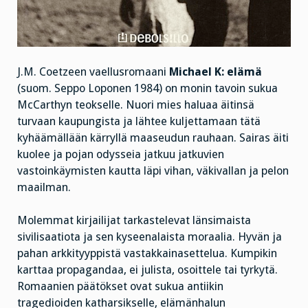
J.M. Coetzeen vaellusromaani
Michael K: elämä
(suom. Seppo Loponen 1984) on monin tavoin sukua
McCarthyn teokselle. Nuori mies haluaa äitinsä
turvaan kaupungista ja lähtee kuljettamaan tätä
kyhäämällään kärryllä maaseudun rauhaan. Sairas äiti
kuolee ja pojan odysseia jatkuu jatkuvien
vastoinkäymisten kautta läpi vihan, väkivallan ja pelon
maailman.
Molemmat kirjailijat tarkastelevat länsimaista
sivilisaatiota ja sen kyseenalaista moraalia. Hyvän ja
pahan arkkityyppistä vastakkainasettelua. Kumpikin
karttaa propagandaa, ei julista, osoittele tai tyrkytä.
Romaanien päätökset ovat sukua antiikin
tragedioiden katharsikselle, elämänhalun