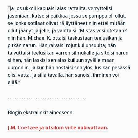
”Ja jos ukkeli kapuaisi alas rattailta, verryttelisi
jäseniään, katsoisi paikkaa jossa se pumppu oli ollut,
se jonka sotilaat olivat räjäyttäneet niin ettei mitään
ollut jäänyt jäljelle, ja valittaisi: ’Mistäs vesi otetaan?’
niin hän, Michael K, ottaisi taskustaan teelusikan ja
pitkän narun. Hän raivaisi rojut kuilunsuulta, hän
taivuttaisi teelusikan varren silmukalle ja sitoisi narun
siihen, hän laskisi sen alas kuiluun syvälle maan
uumeniin, ja kun hän nostaisi sen ylös, lusikan pesässä
olisi vettä, ja sillä tavalla, hän sanoisi, ihminen voi
elää.”
………………………………………
Blogin ekstralinkit aiheeseen:
J.M. Coetzee ja otsikon viite väkivaltaan.