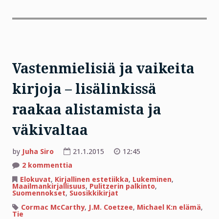
Vastenmielisiä ja vaikeita
kirjoja – lisälinkissä
raakaa alistamista ja
väkivaltaa
by
Juha Siro
21.1.2015
12:45
artikkeliin
2 kommenttia
Vastenmielisiä
ja
Elokuvat
,
Kirjallinen estetiikka
,
Lukeminen
,
vaikeita
Maailmankirjallisuus
,
Pulitzerin palkinto
,
kirjoja
Suomennokset
,
Suosikkikirjat
–
lisälinkissä
Cormac McCarthy
,
J.M. Coetzee
,
Michael K:n elämä
,
raakaa
Tie