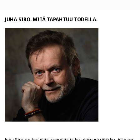
JUHA SIRO. MITÄ TAPAHTUU TODELLA.
Juha Siro on kirjailija, runoilija ja kirjallisuuskriitikko. Hän on