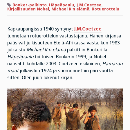
aamunkoitteessa
Booker-palkinto
,
Häpeäpaalu
,
J.M.Coetzee
,
Kirjallisuuden Nobel
,
Michael K:n elämä
,
Rotuerottelu
Kapkaupungissa 1940 syntynyt
J.M.Coetzee
tunnetaan rotuerottelun vastustajana. Hänen kirjansa
pääsivät julkisuuteen Etelä-Afrikassa vasta, kun 1983
julkaistu
Michael K:n elämä
palkittiin Bookerilla.
Häpeäpaalu
toi toisen Bookerin 1999, ja Nobel
napsahti kohdalle 2003. Coetzeen esikoinen,
Hämärän
maat
julkaistiin 1974 ja suomennettiin pari vuotta
sitten. Olen juuri lukenut kirjan.