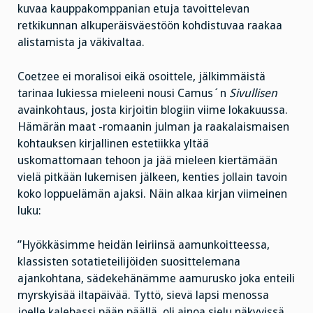
kuvaa kauppakomppanian etuja tavoittelevan
retkikunnan alkuperäisväestöön kohdistuvaa raakaa
alistamista ja väkivaltaa.
Coetzee ei moralisoi eikä osoittele, jälkimmäistä
tarinaa lukiessa mieleeni nousi Camus´n
Sivullisen
avainkohtaus, josta kirjoitin blogiin viime lokakuussa.
Hämärän maat -romaanin julman ja raakalaismaisen
kohtauksen kirjallinen estetiikka yltää
uskomattomaan tehoon ja jää mieleen kiertämään
vielä pitkään lukemisen jälkeen, kenties jollain tavoin
koko loppuelämän ajaksi. Näin alkaa kirjan viimeinen
luku:
”Hyökkäsimme heidän leiriinsä aamunkoitteessa,
klassisten sotatieteilijöiden suosittelemana
ajankohtana, sädekehänämme aamurusko joka enteili
myrskyisää iltapäivää. Tyttö, sievä lapsi menossa
joelle kalebassi pään päällä, oli ainoa sielu näkyvissä,