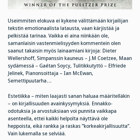
Useimmiten elokuva ei kykene välittämään kirjailijan
tekstin emotionaalista latausta, vaan kärjistää ja
pelkistää tarinaa. Vaikka ei aina niinkään ole,
samanlaisin vastenmielisyyden kommentein olen
saanut takaisin myös lainaamiani kirjoja: Dieter
Wellershoff, Simpanssin kauneus – J.M Coetzee, Maan
sydämessä – Gaétan Soycy, Tulitikkutyttö – Elfriede
Jelinek, Pianonsoittaja – Ian McEwan,
Semettipuutarha…
Estetiikka – miten laajasti sanan haluaa määritelläkin
– on kirjallisuuden avainkysymyksiä. Ennakko-
odotuksia ja arvostuksiaan voi punnita vaikkapa
asenteella, ettei kaikki helpolta näyttävä ole
heppoista, eikä rankka ja raskas ”korkeakirjallisuutta”.
Vain lukemalla se selviää.