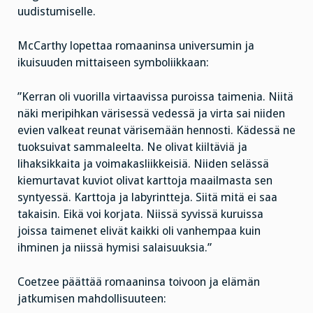
uudistumiselle.
McCarthy lopettaa romaaninsa universumin ja
ikuisuuden mittaiseen symboliikkaan:
”Kerran oli vuorilla virtaavissa puroissa taimenia. Niitä
näki meripihkan värisessä vedessä ja virta sai niiden
evien valkeat reunat värisemään hennosti. Kädessä ne
tuoksuivat sammaleelta. Ne olivat kiiltäviä ja
lihaksikkaita ja voimakasliikkeisiä. Niiden selässä
kiemurtavat kuviot olivat karttoja maailmasta sen
syntyessä. Karttoja ja labyrintteja. Siitä mitä ei saa
takaisin. Eikä voi korjata. Niissä syvissä kuruissa
joissa taimenet elivät kaikki oli vanhempaa kuin
ihminen ja niissä hymisi salaisuuksia.”
Coetzee päättää romaaninsa toivoon ja elämän
jatkumisen mahdollisuuteen: