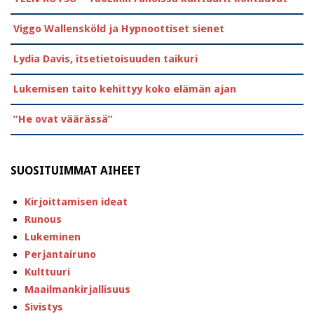
Viggo Wallensköld ja Hypnoottiset sienet
Lydia Davis, itsetietoisuuden taikuri
Lukemisen taito kehittyy koko elämän ajan
”He ovat väärässä”
SUOSITUIMMAT AIHEET
Kirjoittamisen ideat
Runous
Lukeminen
Perjantairuno
Kulttuuri
Maailmankirjallisuus
Sivistys