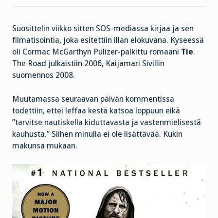
alistamista
ja
väkivaltaa
Suosittelin viikko sitten SOS-mediassa kirjaa ja sen
filmatisointia, joka esitettiin illan elokuvana. Kyseessä
oli Cormac McGarthyn Pulizer-palkittu romaani
Tie
.
The Road julkaistiin 2006, Kaijamari Sivillin
suomennos 2008.
Muutamassa seuraavan päivän kommentissa
todettiin, ettei leffaa kestä katsoa loppuun eikä
”tarvitse nautiskella kiduttavasta ja vastenmielisestä
kauhusta.” Siihen minulla ei ole lisättävää. Kukin
makunsa mukaan.