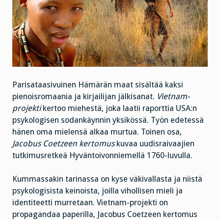
Parisataasivuinen Hämärän maat sisältää kaksi
pienoisromaania ja kirjailijan jälkisanat.
Vietnam-
projekti
kertoo miehestä, joka laatii raporttia USA:n
psykologisen sodankäynnin yksikössä. Työn edetessä
hänen oma mielensä alkaa murtua. Toinen osa,
Jacobus Coetzeen kertomus
kuvaa uudisraivaajien
tutkimusretkeä Hyväntoivonniemellä 1760-luvulla.
Kummassakin tarinassa on kyse väkivallasta ja niistä
psykologisista keinoista, joilla vihollisen mieli ja
identiteetti murretaan. Vietnam-projekti on
propagandaa paperilla, Jacobus Coetzeen kertomus