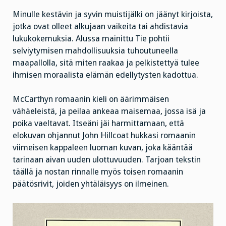
Minulle kestävin ja syvin muistijälki on jäänyt kirjoista,
jotka ovat olleet alkujaan vaikeita tai ahdistavia
lukukokemuksia. Alussa mainittu Tie pohtii
selviytymisen mahdollisuuksia tuhoutuneella
maapallolla, sitä miten raakaa ja pelkistettyä tulee
ihmisen moraalista elämän edellytysten kadottua.
McCarthyn romaanin kieli on äärimmäisen
vähäeleistä, ja peilaa ankeaa maisemaa, jossa isä ja
poika vaeltavat. Itseäni jäi harmittamaan, että
elokuvan ohjannut John Hillcoat hukkasi romaanin
viimeisen kappaleen luoman kuvan, joka kääntää
tarinaan aivan uuden ulottuvuuden. Tarjoan tekstin
täällä ja nostan rinnalle myös toisen romaanin
päätösrivit, joiden yhtäläisyys on ilmeinen.