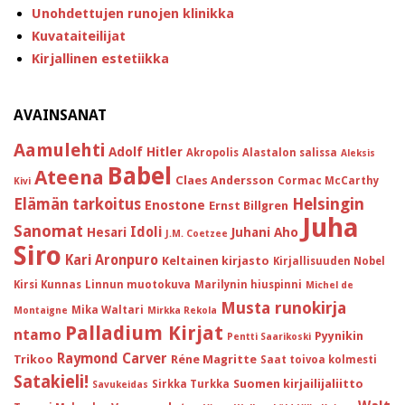
Unohdettujen runojen klinikka
Kuvataiteilijat
Kirjallinen estetiikka
AVAINSANAT
Aamulehti
Adolf Hitler
Akropolis
Alastalon salissa
Aleksis
Babel
Ateena
Claes Andersson
Cormac McCarthy
Kivi
Helsingin
Elämän tarkoitus
Enostone
Ernst Billgren
Juha
Sanomat
Idoli
Hesari
Juhani Aho
J.M. Coetzee
Siro
Kari Aronpuro
Keltainen kirjasto
Kirjallisuuden Nobel
Kirsi Kunnas
Linnun muotokuva
Marilynin hiuspinni
Michel de
Musta runokirja
Mika Waltari
Montaigne
Mirkka Rekola
Palladium Kirjat
ntamo
Pyynikin
Pentti Saarikoski
Raymond Carver
Trikoo
Réne Magritte
Saat toivoa kolmesti
Satakieli!
Suomen kirjailijaliitto
Sirkka Turkka
Savukeidas