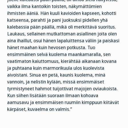
vaikka ilma kantoikin toisten, näkymättömien
ihmisten ääniä. Hän kuuli kavioiden kapseen, kohotti
katseensa, parahti ja pani juoksuksi pidellen yhä
kalebassia pään päällä, mikä oli merkittävä suoritus.
Laukaus, sellainen mutkattoman asiallinen joita olen
aina ihaillut, osui hänen lapaluittensa väliin ja paiskasi
hänet maahan kuin hevosen potkusta. Tuo
ensimmäinen selvä kuolema maankamaralla, sen
vaatimaton kaiuttomuus, kierähtää aikanaan kovana
ja puhtaana kuin marmorikuula ulos kuolevista
aivoistani. Sinua en petä, kaunis kuolema, minä
vannoin, ja nelistin kylään, missä ensimmäiset
tyrmistyneet hahmot tuijottivat majojen oviaukoista.
Kun siihen lisätään suoraan ilmaan kohoava
aamusavu ja ensimmäisen ruumiin kimppuun kiitävät
kärpäset, kuvaelma on valmis.”