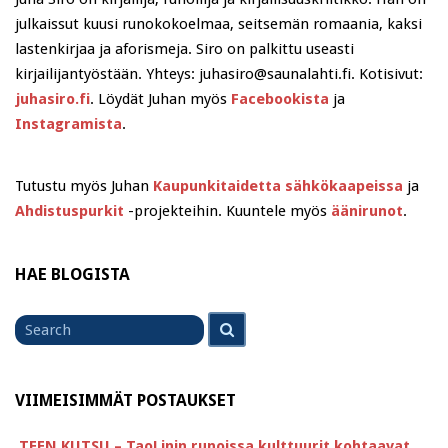
julkaissut kuusi runokokoelmaa, seitsemän romaania, kaksi
lastenkirjaa ja aforismeja. Siro on palkittu useasti
kirjailijantyöstään. Yhteys: juhasiro@saunalahti.fi. Kotisivut:
juhasiro.fi
. Löydät Juhan myös
Facebookista
ja
Instagramista
.
Tutustu myös Juhan
Kaupunkitaidetta sähkökaapeissa
ja
Ahdistuspurkit
-projekteihin. Kuuntele myös
äänirunot
.
HAE BLOGISTA
Search
Search
for
VIIMEISIMMÄT POSTAUKSET
TEEN KUTSU – TaoLinin runoissa kulttuurit kohtaavat