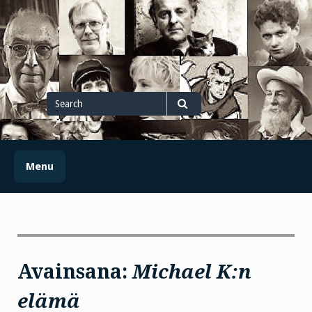
Skip
to
content
Search
for
Search
Menu
Avainsana:
Michael K:n
elämä