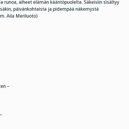
a runoa, aiheet elämän kääntöpuolelta. Säkeisiin sisältyy
tässäkin, päivänkohtaista ja pidempää näkemystä
om. Aila Meriluoto)
ten –
 –