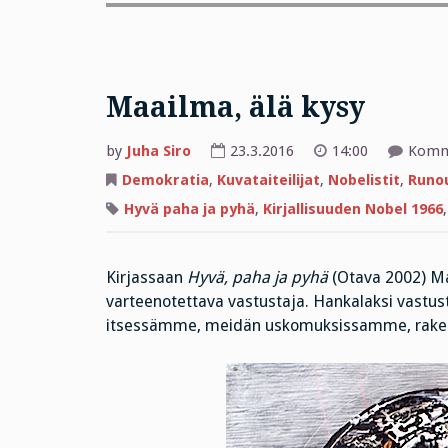
Maailma, älä kysy
by
Juha Siro
23.3.2016
14:00
Komme
Demokratia
,
Kuvataiteilijat
,
Nobelistit
,
Runo
Hyvä paha ja pyhä
,
Kirjallisuuden Nobel 1966
Kirjassaan
Hyvä, paha ja pyhä
(Otava 2002) Mart
varteenotettava vastustaja. Hankalaksi vastust
itsessämme, meidän uskomuksissamme, raken