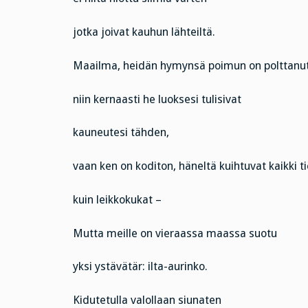
jotka joivat kauhun lähteiltä.
Maailma, heidän hymynsä poimun on polttanut 
niin kernaasti he luoksesi tulisivat
kauneutesi tähden,
vaan ken on koditon, häneltä kuihtuvat kaikki ti
kuin leikkokukat –
Mutta meille on vieraassa maassa suotu
yksi ystävätär: ilta-aurinko.
Kidutetulla valollaan siunaten