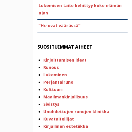
Lukemisen taito kehittyy koko elämän
ajan
”He ovat väärässä”
SUOSITUIMMAT AIHEET
Kirjoittamisen ideat
Runous
Lukeminen
Perjantairuno
Kulttuuri
Maailmankirjallisuus
Sivistys
Unohdettujen runojen klinikka
Kuvataiteilijat
Kirjallinen estetiikka