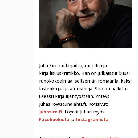
Juha Siro on kirjailija, runoilija ja
kirjallisuuskriitikko. Hän on julkaissut kuusi
runokokoelmaa, seitsemän romaania, kaksi
lastenkirjaa ja aforismeja. Siro on palkittu
useasti kirjailijantyöstään. Yhteys:
juhasiro@saunalahti.fi. Kotisivut:
juhasiro.fi
. Löydät Juhan myös
Facebookista
ja
Instagramista
.