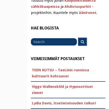
Tutustu myös Juhan
Kaupunkitaidetta
sähkökaapeissa
ja
Ahdistuspurkit
-
projekteihin. Kuuntele myös
äänirunot
.
HAE BLOGISTA
Search
Search
for
VIIMEISIMMÄT POSTAUKSET
TEEN KUTSU – TaoLinin runoissa
kulttuurit kohtaavat
Viggo Wallensköld ja Hypnoottiset
sienet
Lydia Davis, itsetietoisuuden taikuri