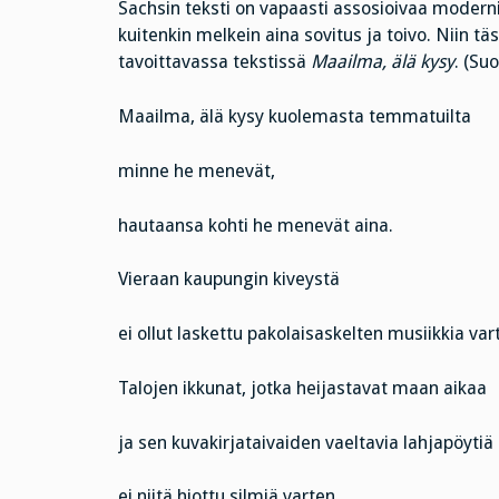
Sachsin teksti on vapaasti assosioivaa moderni
kuitenkin melkein aina sovitus ja toivo. Niin 
tavoittavassa tekstissä
Maailma, älä kysy
. (Su
Maailma, älä kysy kuolemasta temmatuilta
minne he menevät,
hautaansa kohti he menevät aina.
Vieraan kaupungin kiveystä
ei ollut laskettu pakolaisaskelten musiikkia var
Talojen ikkunat, jotka heijastavat maan aikaa
ja sen kuvakirjataivaiden vaeltavia lahjapöytiä
ei niitä hiottu silmiä varten