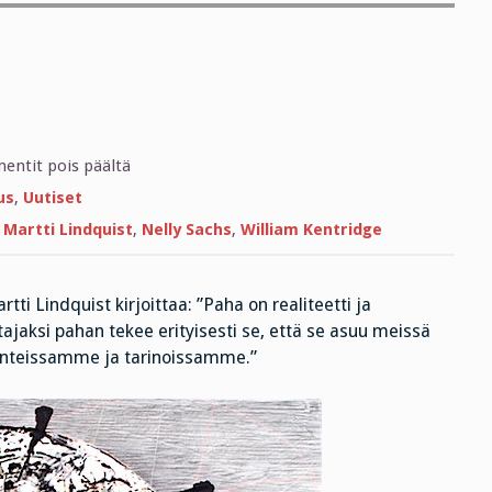
artikkelissa
ntit pois päältä
Maailma,
älä
us
,
Uutiset
kysy
,
Martti Lindquist
,
Nelly Sachs
,
William Kentridge
ti Lindquist kirjoittaa: ”Paha on realiteetti ja
ajaksi pahan tekee erityisesti se, että se asuu meissä
teissamme ja tarinoissamme.”