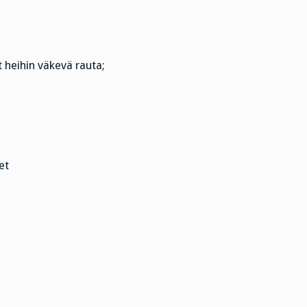
heihin väkevä rauta;
et