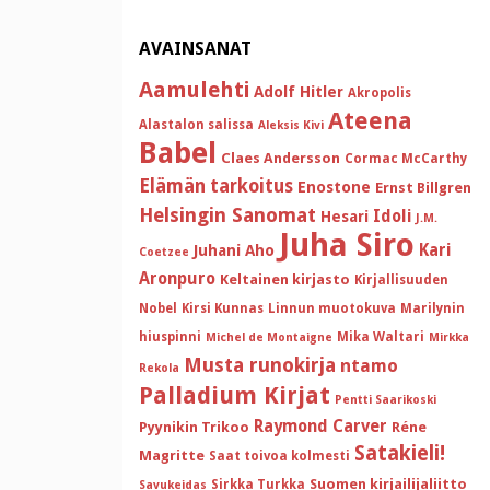
AVAINSANAT
Aamulehti
Adolf Hitler
Akropolis
Ateena
Alastalon salissa
Aleksis Kivi
Babel
Claes Andersson
Cormac McCarthy
Elämän tarkoitus
Enostone
Ernst Billgren
Helsingin Sanomat
Idoli
Hesari
J.M.
Juha Siro
Kari
Juhani Aho
Coetzee
Aronpuro
Keltainen kirjasto
Kirjallisuuden
Nobel
Kirsi Kunnas
Linnun muotokuva
Marilynin
hiuspinni
Mika Waltari
Michel de Montaigne
Mirkka
Musta runokirja
ntamo
Rekola
Palladium Kirjat
Pentti Saarikoski
Raymond Carver
Pyynikin Trikoo
Réne
Satakieli!
Magritte
Saat toivoa kolmesti
Suomen kirjailijaliitto
Sirkka Turkka
Savukeidas