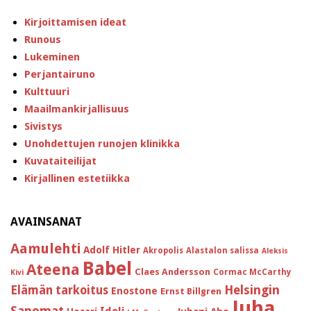
Kirjoittamisen ideat
Runous
Lukeminen
Perjantairuno
Kulttuuri
Maailmankirjallisuus
Sivistys
Unohdettujen runojen klinikka
Kuvataiteilijat
Kirjallinen estetiikka
AVAINSANAT
Aamulehti
Adolf Hitler
Akropolis
Alastalon salissa
Aleksis
Babel
Ateena
Claes Andersson
Cormac McCarthy
Kivi
Helsingin
Elämän tarkoitus
Enostone
Ernst Billgren
Juha
Sanomat