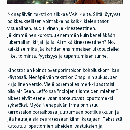
Nenäpäivän teksti on silkkaa VAK-kieltä. Siitä löytyvät
poikkeuksellisen voimakkaina kaikki kielen tasot:
visuaalinen, auditiivinen ja kinesteettinen.
Jälkimmäinen korostuu enemmän kuin kenelläkään
lukemallani kirjailijalla. Ai mikä kinesteettinen? No,
kaikki se mikä jää kahden ensimmäisen ulkopuolelle:
liike, toiminta, fyysisyys ja tapahtumisen tunne.
Kinestesian keinot ovat perinteisen kohelluskomiikan
käytössä. Nenäpäivän teksti on Chaplinin sukua, sen
kirjallinen versio. Vielä parempi esimerkki saattaisi
olla Mr Bean. Leffoissa ”nolojen tilanteiden miehen”
aikeet eivät etene, vaan sotkeutuvat loputtomaksi
sykeröksi. Myös Nenäpäivän Irma onnistuu
kerrostalon portaikossa juuttumaan postiluukkuun ja
jää hautajaisia seuratessaan kiinni katajaan. Tekstistä
kutoutuu loputtomien aikeiden, vastuksien ja