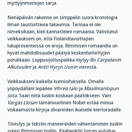
myttyynmenojen sarja.
Nenäpäivän rakenne on simppelin suora kronologia
ilman taustoittavia takaumia. Tarinaa ei ole
nimeksikään, kieli kannattelee romaania. Valistunut
veikkaukseni on, että Finlandiavoittajien
lukuprosenteissa on eroja. Rimmisen romaanilla on
hyvät mahdollisuudet päätyä keskenheitettyjen
porukkaan. Loppusijoituspaikka löytyy
Bo Carpelanin
Alkutuulen
ja
Antti Hyryn Uunin
vierestä.
Veikkaukseni kaikella kunnioituksella. Omalla
yöpöydälläni lepäilee
Vihreä talo
ja
Maailmanlopun
sota
. Saan niitä tuskin koskaan päätökseen. Vain
Vargas Llosan
tämänvuotinen Nobel estää minua
viskaamasta kirjoja divareiden ikuiselle kiertoradalle.
Tiivistys ja tekstin maneereiden vähentäminen tuskin
sopisi Rimmisen tyyliin. Päähenkilö Irman autoilun