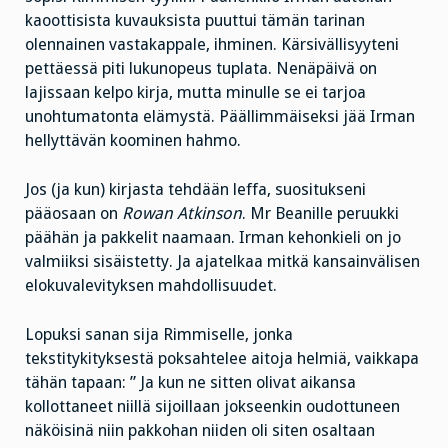
kaoottisista kuvauksista puuttui tämän tarinan
olennainen vastakappale, ihminen. Kärsivällisyyteni
pettäessä piti lukunopeus tuplata. Nenäpäivä on
lajissaan kelpo kirja, mutta minulle se ei tarjoa
unohtumatonta elämystä. Päällimmäiseksi jää Irman
hellyttävän koominen hahmo.
Jos (ja kun) kirjasta tehdään leffa, suositukseni
pääosaan on
Rowan Atkinson
. Mr Beanille peruukki
päähän ja pakkelit naamaan. Irman kehonkieli on jo
valmiiksi sisäistetty. Ja ajatelkaa mitkä kansainvälisen
elokuvalevityksen mahdollisuudet.
Lopuksi sanan sija Rimmiselle, jonka
tekstitykityksestä poksahtelee aitoja helmiä, vaikkapa
tähän tapaan: ” Ja kun ne sitten olivat aikansa
kollottaneet niillä sijoillaan jokseenkin oudottuneen
näköisinä niin pakkohan niiden oli siten osaltaan