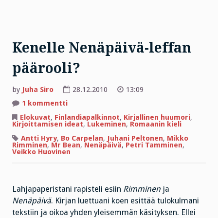
Kenelle Nenäpäivä-leffan
päärooli?
by
Juha Siro
28.12.2010
13:09
artikkeliin
1 kommentti
Kenelle
Nenäpäivä-
Elokuvat
,
Finlandiapalkinnot
,
Kirjallinen huumori
,
leffan
Kirjoittamisen ideat
,
Lukeminen
,
Romaanin kieli
päärooli?
Antti Hyry
,
Bo Carpelan
,
Juhani Peltonen
,
Mikko
Rimminen
,
Mr Bean
,
Nenäpäivä
,
Petri Tamminen
,
Veikko Huovinen
Lahjapaperistani rapisteli esiin
Rimminen
ja
Nenäpäivä
. Kirjan luettuani koen esittää tulokulmani
tekstiin ja oikoa yhden yleisemmän käsityksen. Ellei