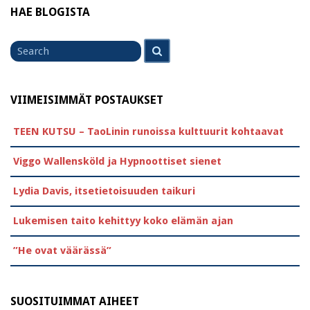
HAE BLOGISTA
Search
Search
for
VIIMEISIMMÄT POSTAUKSET
TEEN KUTSU – TaoLinin runoissa kulttuurit kohtaavat
Viggo Wallensköld ja Hypnoottiset sienet
Lydia Davis, itsetietoisuuden taikuri
Lukemisen taito kehittyy koko elämän ajan
”He ovat väärässä”
SUOSITUIMMAT AIHEET