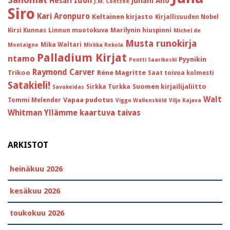
Idoli
Hesari
Juhani Aho
J.M. Coetzee
Siro
Kari Aronpuro
Keltainen kirjasto
Kirjallisuuden Nobel
Kirsi Kunnas
Linnun muotokuva
Marilynin hiuspinni
Michel de
Musta runokirja
Mika Waltari
Montaigne
Mirkka Rekola
Palladium Kirjat
ntamo
Pyynikin
Pentti Saarikoski
Raymond Carver
Trikoo
Réne Magritte
Saat toivoa kolmesti
Satakieli!
Suomen kirjailijaliitto
Sirkka Turkka
Savukeidas
Walt
Vapaa pudotus
Tommi Melender
Viggo Wallensköld
Viljo Kajava
Whitman
Yllämme kaartuva taivas
ARKISTOT
heinäkuu 2026
kesäkuu 2026
toukokuu 2026