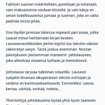
Faktiset suureet määritellään, punnitaan ja mitataan,
vain makuasioista voidaan kiistellä. Ja vain lukija on
oman todellisuutensa jumala ja tuomari, jolla on valta
päättää mistä pitää.
Itse löydän proosaa lukiessa nopeasti pari asiaa, jotka
saavat minut heittämään kirjan kesken.
Lauseenvastikkeiden yletön käyttö tuo tekstiin väkisin
väkerretyn sävyn. Tästä joskus enemmän. Nostan
päivitykseen yleisemmän maneerin: johtolauseen,
joka alleviivaa asiaansa turhaan ja teennäisesti.
Johtolause tarjoaa tulkinnan sitaatille. Lauseen
subjekti ilmaisee alkuperäisen tekstin esittäjän ja
verbinä on kommunikaatioverbi. Esimerkiksi: sanoa,
kertoa, väittää, esittää, todeta…
Yliviritettyjä johtolauseita löytää yhtä hyvin taannoin