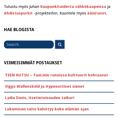
Tutustu myös Juhan
Kaupunkitaidetta sähkökaapeissa
ja
Ahdistuspurkit
-projekteihin. Kuuntele myös
äänirunot
.
HAE BLOGISTA
Search
Search
for
VIIMEISIMMÄT POSTAUKSET
TEEN KUTSU – TaoLinin runoissa kulttuurit kohtaavat
Viggo Wallensköld ja Hypnoottiset sienet
Lydia Davis, itsetietoisuuden taikuri
Lukemisen taito kehittyy koko elämän ajan