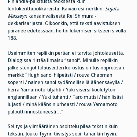
Finlandia-palkitusta teoksesta kuin
lentokenttäpokkareista. Kaivan esimerkkini
Sujata
Masseyn
kansainvälisestä Rei Shimura -
dekkarisarjasta. Olkoonkin, että teksti aavistuksen
paranee edetessään, heitin lukemisen sikseen sivulla
188.
Useimmiten repliikin perään ei tarvita johtolausetta.
Dialogissa riittää ilmaisu ”sanoi”. Minulle repliikin
jälkeisten johtolauseiden korostus on tusinaproosan
merkki: ”Hugh sanoi hilpeästi / rouva Chapman
sopersi / nainen sanoi sydämellisellä äänensävyllä /
herra Yamamoto kiljahti / Yuki visersi koulutytön
englannillaan / Yuki tuhahti / Taro mutisi / hän lisäsi
lujasti / minä käänsin urheasti / rouva Yamamoto
pulputti innostuneesti…”
Selitys ja ylimääräinen osoittelu pilaa tekstin kuin
tekstin. Jouko Tyyrin tiivistys sopii tähänkin hyvin: