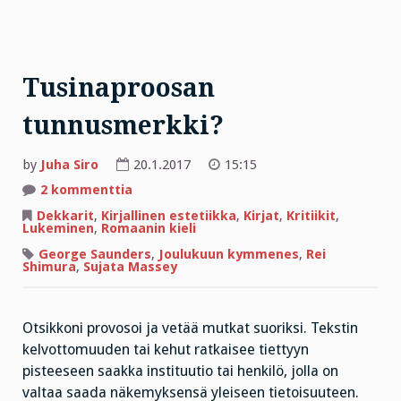
Tusinaproosan
tunnusmerkki?
by
Juha Siro
20.1.2017
15:15
artikkeliin
2 kommenttia
Tusinaproosan
tunnusmerkki?
Dekkarit
,
Kirjallinen estetiikka
,
Kirjat
,
Kritiikit
,
Lukeminen
,
Romaanin kieli
George Saunders
,
Joulukuun kymmenes
,
Rei
Shimura
,
Sujata Massey
Otsikkoni provosoi ja vetää mutkat suoriksi. Tekstin
kelvottomuuden tai kehut ratkaisee tiettyyn
pisteeseen saakka instituutio tai henkilö, jolla on
valtaa saada näkemyksensä yleiseen tietoisuuteen.