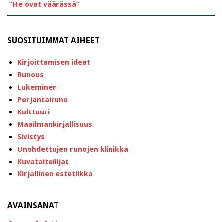
”He ovat väärässä”
SUOSITUIMMAT AIHEET
Kirjoittamisen ideat
Runous
Lukeminen
Perjantairuno
Kulttuuri
Maailmankirjallisuus
Sivistys
Unohdettujen runojen klinikka
Kuvataiteilijat
Kirjallinen estetiikka
AVAINSANAT