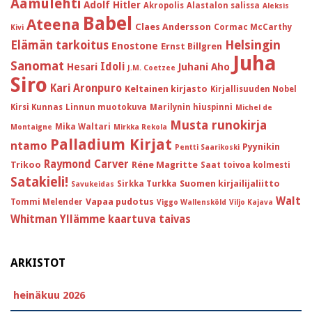
Aamulehti
Adolf Hitler
Akropolis
Alastalon salissa
Aleksis
Babel
Ateena
Claes Andersson
Cormac McCarthy
Kivi
Helsingin
Elämän tarkoitus
Enostone
Ernst Billgren
Juha
Sanomat
Idoli
Hesari
Juhani Aho
J.M. Coetzee
Siro
Kari Aronpuro
Keltainen kirjasto
Kirjallisuuden Nobel
Kirsi Kunnas
Linnun muotokuva
Marilynin hiuspinni
Michel de
Musta runokirja
Mika Waltari
Montaigne
Mirkka Rekola
Palladium Kirjat
ntamo
Pyynikin
Pentti Saarikoski
Raymond Carver
Trikoo
Réne Magritte
Saat toivoa kolmesti
Satakieli!
Suomen kirjailijaliitto
Sirkka Turkka
Savukeidas
Walt
Vapaa pudotus
Tommi Melender
Viggo Wallensköld
Viljo Kajava
Whitman
Yllämme kaartuva taivas
ARKISTOT
heinäkuu 2026