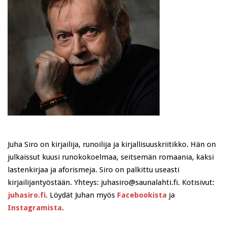
Juha Siro on kirjailija, runoilija ja kirjallisuuskriitikko. Hän on
julkaissut kuusi runokokoelmaa, seitsemän romaania, kaksi
lastenkirjaa ja aforismeja. Siro on palkittu useasti
kirjailijantyöstään. Yhteys: juhasiro@saunalahti.fi. Kotisivut:
juhasiro.fi
. Löydät Juhan myös
Facebookista
ja
Instagramista
.