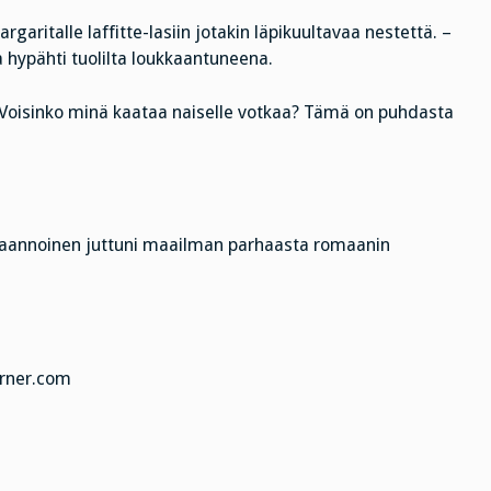
garitalle laffitte-lasiin jotakin läpikuultavaa nestettä. –
a hypähti tuolilta loukkaantuneena.
. Voisinko minä kaataa naiselle votkaa? Tämä on puhdasta
Taannoinen juttuni maailman parhaasta romaanin
orner.com