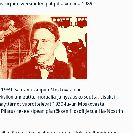
sikirjoitusversioiden pohjalta vuonna 1989.
a 1969. Saatana saapuu Moskovaan on
 yksilön ahneutta, moraalia ja hyväuskoisuutta. Lisäksi
et näyttämöt vuorottelevat 1930-luvun Moskovasta
Pilatus tekee kipeän päätöksen filosofi Jesua Ha-Nostrin
lailla. Se vetää vain yhden johtopäätöksen. Ruodimme