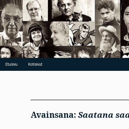
Skip
to
content
Etusivu
Kotisivut
Avainsana:
Saatana sa