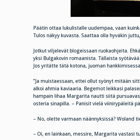
Päätin ottaa lukulistalle uudempaa, vaan kuinkas
Tulos näkyy kuvasta. Saattaa olla hyväkin juttu,
Jotkut viljelevät blogeissaan ruokaohjeita. Ehkä
yksi Bulgakovin romaanista. Tällaista syötävää
Jos yritätte tätä kotona, juoman hankkimisessa 
”Ja muistaessaan, ettei ollut syönyt mitään sit
alkoi ahmia kaviaaria. Begemot leikkasi palasen
hampain lihaa Margarita nautti siitä pursuava
osteria sinapilla. – Panisit vielä viinirypäleitä p
– No, olette varmaan näännyksissä? Woland tie
– Oi, en lainkaan, messire, Margarita vastasi tu