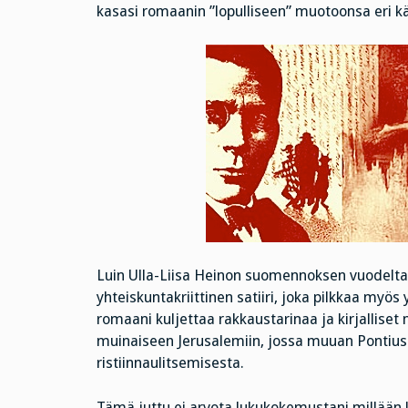
kasasi romaanin ”lopulliseen” muotoonsa eri kä
Luin Ulla-Liisa Heinon suomennoksen vuodelt
yhteiskuntakriittinen satiiri, joka pilkkaa myös
romaani kuljettaa rakkaustarinaa ja kirjallis
muinaiseen Jerusalemiin, jossa muuan Pontius 
ristiinnaulitsemisesta.
Tämä juttu ei arvota lukukokemustani millään 