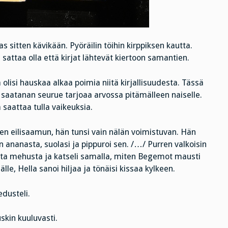
 sitten kävikään. Pyöräilin töihin kirppiksen kautta.
 sattaa olla että kirjat lähtevät kiertoon samantien.
 olisi hauskaa alkaa poimia niitä kirjallisuudesta. Tässä
 saatanan seurue tarjoaa arvossa pitämälleen naiselle.
saattaa tulla vaikeuksia.
ten eilisaamun, hän tunsi vain nälän voimistuvan. Hän
 ananasta, suolasi ja pippuroi sen. /…/ Purren valkoisin
sta mehusta ja katseli samalla, miten Begemot mausti
äälle, Hella sanoi hiljaa ja tönäisi kissaa kylkeen.
dusteli.
skin kuuluvasti.