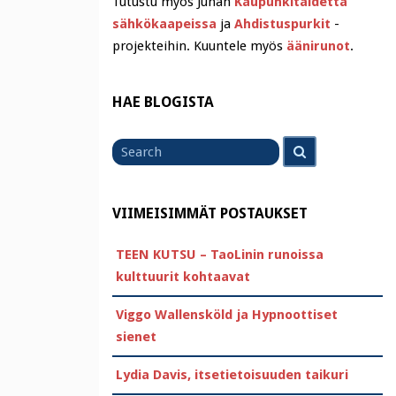
Tutustu myös Juhan
Kaupunkitaidetta
sähkökaapeissa
ja
Ahdistuspurkit
-
projekteihin. Kuuntele myös
äänirunot
.
HAE BLOGISTA
Search
Search
for
VIIMEISIMMÄT POSTAUKSET
TEEN KUTSU – TaoLinin runoissa
kulttuurit kohtaavat
Viggo Wallensköld ja Hypnoottiset
sienet
Lydia Davis, itsetietoisuuden taikuri