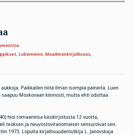
aa
artikkeliin
mmenttia
Saatana
tarjoaa
rppikset
,
Lukeminen
,
Maailmankirjallisuus
,
sapuskaa
n
aukkoja. Paikkailen niitä ilman isompia paineita. Luen
a saapuu Moskovaan kiinnosti, mutta ehti odottaa
40) hioi romaaninsa käsikirjoitusta 12 vuotta,
eli teoksen ja neuvostoviranomaiset sensuroivat sen.
iin 1973. Lopulta kirjallisuudentutkija L. Janovskaja