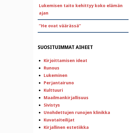
Lukemisen taito kehittyy koko elämän
ajan
”He ovat väärässä”
SUOSITUIMMAT AIHEET
Kirjoittamisen ideat
Runous
Lukeminen
Perjantairuno
Kulttuuri
Maailmankirjallisuus
Sivistys
Unohdettujen runojen klinikka
Kuvataiteilijat
Kirjallinen estetiikka