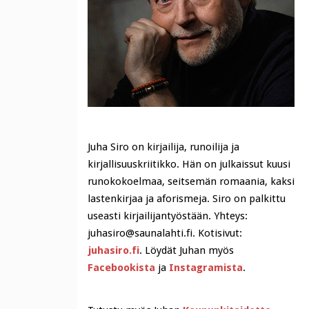
Juha Siro on kirjailija, runoilija ja
kirjallisuuskriitikko. Hän on julkaissut kuusi
runokokoelmaa, seitsemän romaania, kaksi
lastenkirjaa ja aforismeja. Siro on palkittu
useasti kirjailijantyöstään. Yhteys:
juhasiro@saunalahti.fi. Kotisivut:
juhasiro.fi
. Löydät Juhan myös
Facebookista
ja
Instagramista
.