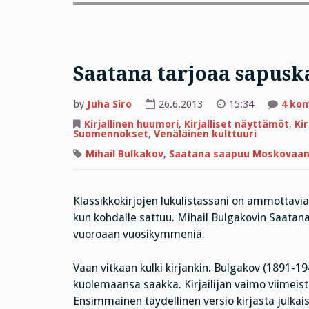
Saatana tarjoaa sapusk
by
Juha Siro
26.6.2013
15:34
4 ko
Kirjallinen huumori
,
Kirjalliset näyttämöt
,
Ki
Suomennokset
,
Venäläinen kulttuuri
Mihail Bulkakov
,
Saatana saapuu Moskovaa
Klassikkokirjojen lukulistassani on ammottavia 
kun kohdalle sattuu. Mihail Bulgakovin Saatan
vuoroaan vuosikymmeniä.
Vaan vitkaan kulki kirjankin. Bulgakov (1891-19
kuolemaansa saakka. Kirjailijan vaimo viimeist
Ensimmäinen täydellinen versio kirjasta julkaist