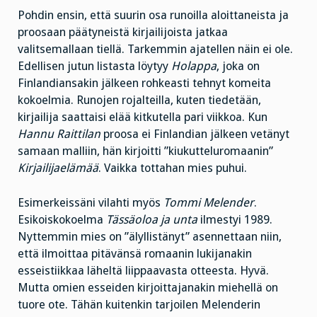
Pohdin ensin, että suurin osa runoilla aloittaneista ja
proosaan päätyneistä kirjailijoista jatkaa
valitsemallaan tiellä. Tarkemmin ajatellen näin ei ole.
Edellisen jutun listasta löytyy
Holappa
, joka on
Finlandiansakin jälkeen rohkeasti tehnyt komeita
kokoelmia. Runojen rojalteilla, kuten tiedetään,
kirjailija saattaisi elää kitkutella pari viikkoa. Kun
Hannu Raittilan
proosa ei Finlandian jälkeen vetänyt
samaan malliin, hän kirjoitti ”kiukutteluromaanin”
Kirjailijaelämää
. Vaikka tottahan mies puhui.
Esimerkeissäni vilahti myös
Tommi Melender
.
Esikoiskokoelma
Tässäoloa ja unta
ilmestyi 1989.
Nyttemmin mies on ”älyllistänyt” asennettaan niin,
että ilmoittaa pitävänsä romaanin lukijanakin
esseistiikkaa läheltä liippaavasta otteesta. Hyvä.
Mutta omien esseiden kirjoittajanakin miehellä on
tuore ote. Tähän kuitenkin tarjoilen Melenderin