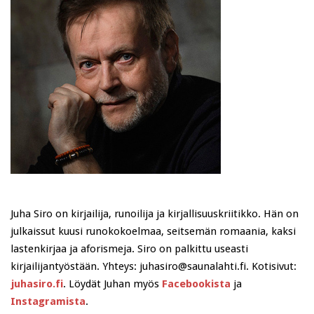
Juha Siro on kirjailija, runoilija ja kirjallisuuskriitikko. Hän on
julkaissut kuusi runokokoelmaa, seitsemän romaania, kaksi
lastenkirjaa ja aforismeja. Siro on palkittu useasti
kirjailijantyöstään. Yhteys: juhasiro@saunalahti.fi. Kotisivut:
juhasiro.fi
. Löydät Juhan myös
Facebookista
ja
Instagramista
.