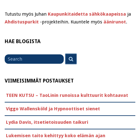
Tutustu myös Juhan
Kaupunkitaidetta sähkökaapeissa
ja
Ahdistuspurkit
-projekteihin. Kuuntele myös
äänirunot
.
HAE BLOGISTA
Search
Search
for
VIIMEISIMMÄT POSTAUKSET
TEEN KUTSU – TaoLinin runoissa kulttuurit kohtaavat
Viggo Wallensköld ja Hypnoottiset sienet
Lydia Davis, itsetietoisuuden taikuri
Lukemisen taito kehittyy koko elämän ajan