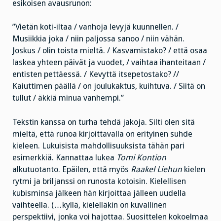
esikoisen avausrunon:
”Vietän koti-iltaa / vanhoja levyjä kuunnellen. /
Musiikkia joka / niin paljossa sanoo / niin vähän.
Joskus / olin toista mieltä. / Kasvamistako? / että osaa
laskea yhteen päivät ja vuodet, / vaihtaa ihanteitaan /
entisten pettäessä. / Kevyttä itsepetostako? //
Kaiuttimen päällä / on joulukaktus, kuihtuva. / Siitä on
tullut / äkkiä minua vanhempi.”
Tekstin kanssa on turha tehdä jakoja. Silti olen sitä
mieltä, että runoa kirjoittavalla on erityinen suhde
kieleen. Lukuisista mahdollisuuksista tähän pari
esimerkkiä. Kannattaa lukea
Tomi Kontion
alkutuotanto. Epäilen, että myös
Raakel Liehun
kielen
rytmi ja briljanssi on runosta kotoisin. Kielellisen
kubisminsa jälkeen hän kirjoittaa jälleen uudella
vaihteella. (…kyllä, kielelläkin on kuvallinen
perspektiivi, jonka voi hajottaa. Suosittelen kokoelmaa