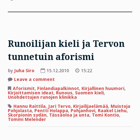
Runoilijan kieli ja Tervon
tunnetuin aforismi
by
Juha Siro
15.12.2010
15:22
on
Leave a comment
Runoilijan
kieli
Aforismit
,
Finlandiapalkinnot
,
Kirjallinen huumori
,
ja
Kirjoittamisen ideat
,
Runous
,
Suomen kieli
,
Tervon
Unohdettujen runojen klinikka
tunnetuin
aforismi
Hannu Raittila
,
Jari Tervo
,
Kirjailijaelämää
,
Muistoja
Pohjolasta
,
Pentti Holappa
,
Pohjanhovi
,
Raakel Liehu
,
Skorpionin sydän
,
Tässäoloa ja unta
,
Tomi Kontio
,
Tommi Melender