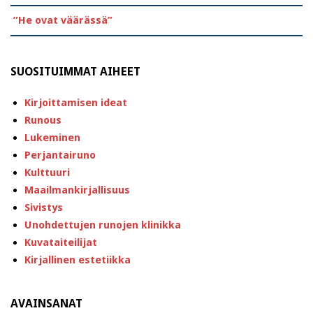
”He ovat väärässä”
SUOSITUIMMAT AIHEET
Kirjoittamisen ideat
Runous
Lukeminen
Perjantairuno
Kulttuuri
Maailmankirjallisuus
Sivistys
Unohdettujen runojen klinikka
Kuvataiteilijat
Kirjallinen estetiikka
AVAINSANAT