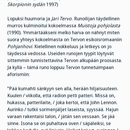
Skorpionin sydän
1997)
Lopuksi huumoria ja
Jari Tervo
. Runoilijan täydellinen
murros kulminoitui kokoelmassa
Muistoja pohjolasta
(1990). Ymmärtääkseni melko harva on nähnyt miten
suora yhteys kokoelmasta on Tervon esikoisromaaniin
Pohjanhovi
. Kielellinen nokkeluus ja letkeys on jo
täydessä vedossa. Useiden runojen tyypit löytyvät
sittemmin tunnistettavina Tervon alkupään proosasta.
Ja kyllä – tämä runo loppuu Tervon tunnetuimpaan
aforismiin:
”Pää kumahti sänkyyn sen alla, herään hiljaisuuteen.
Kuulen / viikolla, että radion petti patteri. Missä on,
hukassa, patterilaite, / joka kertoi, että John Lennon.
Aurinko / tutkii sormenjäljet laseista, syyssää. Hajun
varaan rakentaisi talon, / jätän sen vessaan. Se jää
sinne. Isona se on puhaltava oven / säpäleiksi, se