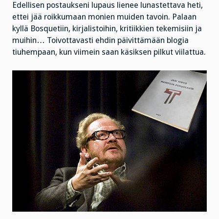
Edellisen postaukseni lupaus lienee lunastettava heti,
ettei jää roikkumaan monien muiden tavoin. Palaan
kyllä Bosquetiin, kirjalistoihin, kritiikkien tekemisiin ja
muihin… Toivottavasti ehdin päivittämään blogia
tiuhempaan, kun viimein saan käsiksen pilkut viilattua.