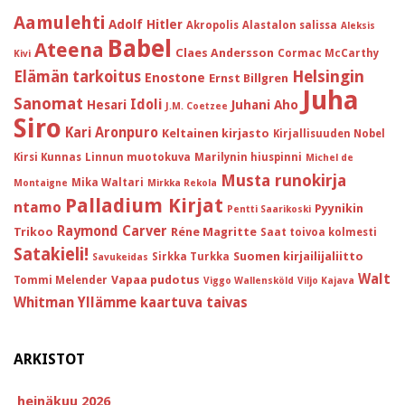
Aamulehti
Adolf Hitler
Akropolis
Alastalon salissa
Aleksis
Babel
Ateena
Claes Andersson
Cormac McCarthy
Kivi
Helsingin
Elämän tarkoitus
Enostone
Ernst Billgren
Juha
Sanomat
Idoli
Hesari
Juhani Aho
J.M. Coetzee
Siro
Kari Aronpuro
Keltainen kirjasto
Kirjallisuuden Nobel
Kirsi Kunnas
Linnun muotokuva
Marilynin hiuspinni
Michel de
Musta runokirja
Mika Waltari
Montaigne
Mirkka Rekola
Palladium Kirjat
ntamo
Pyynikin
Pentti Saarikoski
Raymond Carver
Trikoo
Réne Magritte
Saat toivoa kolmesti
Satakieli!
Suomen kirjailijaliitto
Sirkka Turkka
Savukeidas
Walt
Vapaa pudotus
Tommi Melender
Viggo Wallensköld
Viljo Kajava
Whitman
Yllämme kaartuva taivas
ARKISTOT
heinäkuu 2026