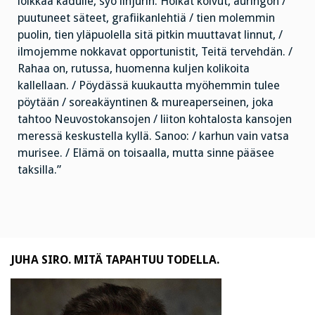
loikkaa kadulle, syö linjurin. Hoikat koivut, auringon /
puutuneet säteet, grafiikanlehtiä / tien molemmin
puolin, tien yläpuolella sitä pitkin muuttavat linnut, /
ilmojemme nokkavat opportunistit, Teitä tervehdän. /
Rahaa on, rutussa, huomenna kuljen kolikoita
kallellaan. / Pöydässä kuukautta myöhemmin tulee
pöytään / soreakäyntinen & mureaperseinen, joka
tahtoo Neuvostokansojen / liiton kohtalosta kansojen
meressä keskustella kyllä. Sanoo: / karhun vain vatsa
murisee. / Elämä on toisaalla, mutta sinne pääsee
taksilla.”
JUHA SIRO. MITÄ TAPAHTUU TODELLA.