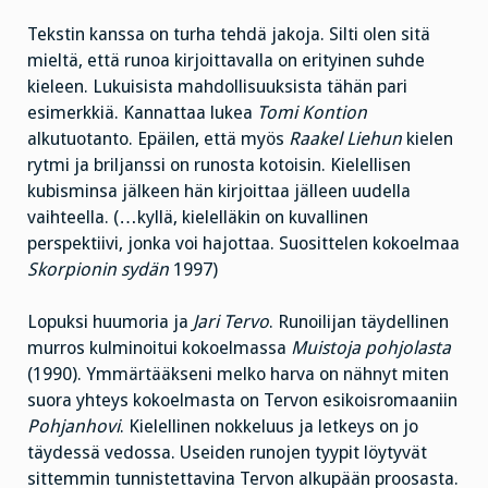
Tekstin kanssa on turha tehdä jakoja. Silti olen sitä
mieltä, että runoa kirjoittavalla on erityinen suhde
kieleen. Lukuisista mahdollisuuksista tähän pari
esimerkkiä. Kannattaa lukea
Tomi Kontion
alkutuotanto. Epäilen, että myös
Raakel Liehun
kielen
rytmi ja briljanssi on runosta kotoisin. Kielellisen
kubisminsa jälkeen hän kirjoittaa jälleen uudella
vaihteella. (…kyllä, kielelläkin on kuvallinen
perspektiivi, jonka voi hajottaa. Suosittelen kokoelmaa
Skorpionin sydän
1997)
Lopuksi huumoria ja
Jari Tervo
. Runoilijan täydellinen
murros kulminoitui kokoelmassa
Muistoja pohjolasta
(1990). Ymmärtääkseni melko harva on nähnyt miten
suora yhteys kokoelmasta on Tervon esikoisromaaniin
Pohjanhovi
. Kielellinen nokkeluus ja letkeys on jo
täydessä vedossa. Useiden runojen tyypit löytyvät
sittemmin tunnistettavina Tervon alkupään proosasta.