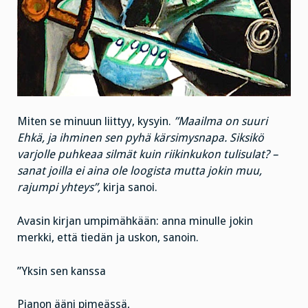
Miten se minuun liittyy, kysyin.
”Maailma on suuri
Ehkä, ja ihminen sen pyhä kärsimysnapa. Siksikö
varjolle puhkeaa silmät kuin riikinkukon tulisulat? –
sanat joilla ei aina ole loogista mutta jokin muu,
rajumpi yhteys”,
kirja sanoi.
Avasin kirjan umpimähkään: anna minulle jokin
merkki, että tiedän ja uskon, sanoin.
”Yksin sen kanssa
Pianon ääni pimeässä,