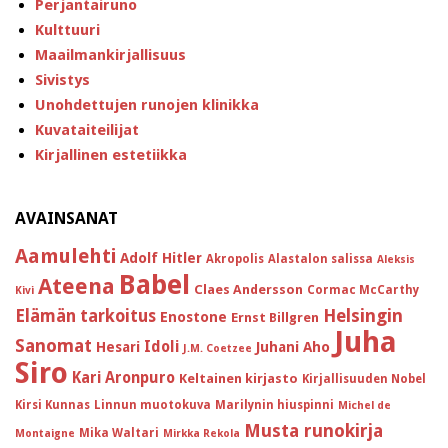
Perjantairuno
Kulttuuri
Maailmankirjallisuus
Sivistys
Unohdettujen runojen klinikka
Kuvataiteilijat
Kirjallinen estetiikka
AVAINSANAT
Aamulehti
Adolf Hitler
Akropolis
Alastalon salissa
Aleksis
Babel
Ateena
Claes Andersson
Cormac McCarthy
Kivi
Helsingin
Elämän tarkoitus
Enostone
Ernst Billgren
Juha
Sanomat
Idoli
Hesari
Juhani Aho
J.M. Coetzee
Siro
Kari Aronpuro
Keltainen kirjasto
Kirjallisuuden Nobel
Kirsi Kunnas
Linnun muotokuva
Marilynin hiuspinni
Michel de
Musta runokirja
Mika Waltari
Montaigne
Mirkka Rekola