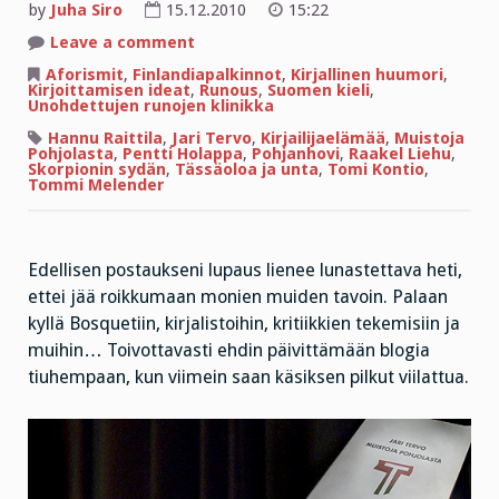
by
Juha Siro
15.12.2010
15:22
on
Leave a comment
Runoilijan
kieli
Aforismit
,
Finlandiapalkinnot
,
Kirjallinen huumori
,
ja
Kirjoittamisen ideat
,
Runous
,
Suomen kieli
,
Tervon
Unohdettujen runojen klinikka
tunnetuin
aforismi
Hannu Raittila
,
Jari Tervo
,
Kirjailijaelämää
,
Muistoja
Pohjolasta
,
Pentti Holappa
,
Pohjanhovi
,
Raakel Liehu
,
Skorpionin sydän
,
Tässäoloa ja unta
,
Tomi Kontio
,
Tommi Melender
Edellisen postaukseni lupaus lienee lunastettava heti,
ettei jää roikkumaan monien muiden tavoin. Palaan
kyllä Bosquetiin, kirjalistoihin, kritiikkien tekemisiin ja
muihin… Toivottavasti ehdin päivittämään blogia
tiuhempaan, kun viimein saan käsiksen pilkut viilattua.