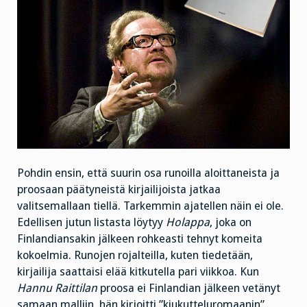
Pohdin ensin, että suurin osa runoilla aloittaneista ja
proosaan päätyneistä kirjailijoista jatkaa
valitsemallaan tiellä. Tarkemmin ajatellen näin ei ole.
Edellisen jutun listasta löytyy
Holappa
, joka on
Finlandiansakin jälkeen rohkeasti tehnyt komeita
kokoelmia. Runojen rojalteilla, kuten tiedetään,
kirjailija saattaisi elää kitkutella pari viikkoa. Kun
Hannu Raittilan
proosa ei Finlandian jälkeen vetänyt
samaan malliin, hän kirjoitti ”kiukutteluromaanin”