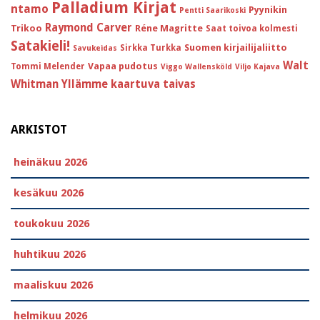
Palladium Kirjat
ntamo
Pyynikin
Pentti Saarikoski
Raymond Carver
Trikoo
Réne Magritte
Saat toivoa kolmesti
Satakieli!
Suomen kirjailijaliitto
Sirkka Turkka
Savukeidas
Walt
Vapaa pudotus
Tommi Melender
Viggo Wallensköld
Viljo Kajava
Whitman
Yllämme kaartuva taivas
ARKISTOT
heinäkuu 2026
kesäkuu 2026
toukokuu 2026
huhtikuu 2026
maaliskuu 2026
helmikuu 2026