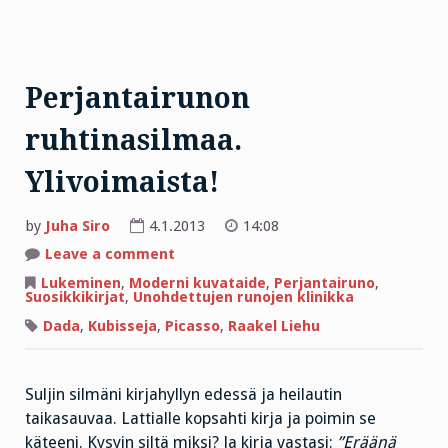
Perjantairunon
ruhtinasilmaa.
Ylivoimaista!
by
Juha Siro
4.1.2013
14:08
on
Leave a comment
Perjantairunon
ruhtinasilmaa.
Lukeminen
,
Moderni kuvataide
,
Perjantairuno
,
Ylivoimaista!
Suosikkikirjat
,
Unohdettujen runojen klinikka
Dada
,
Kubisseja
,
Picasso
,
Raakel Liehu
Suljin silmäni kirjahyllyn edessä ja heilautin
taikasauvaa. Lattialle kopsahti kirja ja poimin se
käteeni. Kysyin siltä miksi? Ja kirja vastasi:
”Eräänä