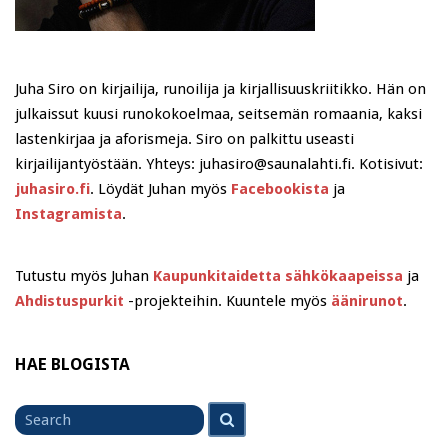
Juha Siro on kirjailija, runoilija ja kirjallisuuskriitikko. Hän on
julkaissut kuusi runokokoelmaa, seitsemän romaania, kaksi
lastenkirjaa ja aforismeja. Siro on palkittu useasti
kirjailijantyöstään. Yhteys: juhasiro@saunalahti.fi. Kotisivut:
juhasiro.fi
. Löydät Juhan myös
Facebookista
ja
Instagramista
.
Tutustu myös Juhan
Kaupunkitaidetta sähkökaapeissa
ja
Ahdistuspurkit
-projekteihin. Kuuntele myös
äänirunot
.
HAE BLOGISTA
Search
Search
for