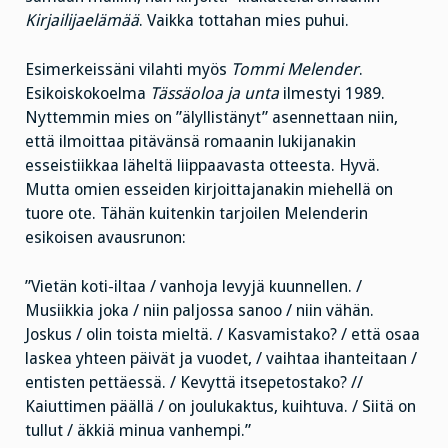
Kirjailijaelämää
. Vaikka tottahan mies puhui.
Esimerkeissäni vilahti myös
Tommi Melender
.
Esikoiskokoelma
Tässäoloa ja unta
ilmestyi 1989.
Nyttemmin mies on ”älyllistänyt” asennettaan niin,
että ilmoittaa pitävänsä romaanin lukijanakin
esseistiikkaa läheltä liippaavasta otteesta. Hyvä.
Mutta omien esseiden kirjoittajanakin miehellä on
tuore ote. Tähän kuitenkin tarjoilen Melenderin
esikoisen avausrunon:
”Vietän koti-iltaa / vanhoja levyjä kuunnellen. /
Musiikkia joka / niin paljossa sanoo / niin vähän.
Joskus / olin toista mieltä. / Kasvamistako? / että osaa
laskea yhteen päivät ja vuodet, / vaihtaa ihanteitaan /
entisten pettäessä. / Kevyttä itsepetostako? //
Kaiuttimen päällä / on joulukaktus, kuihtuva. / Siitä on
tullut / äkkiä minua vanhempi.”