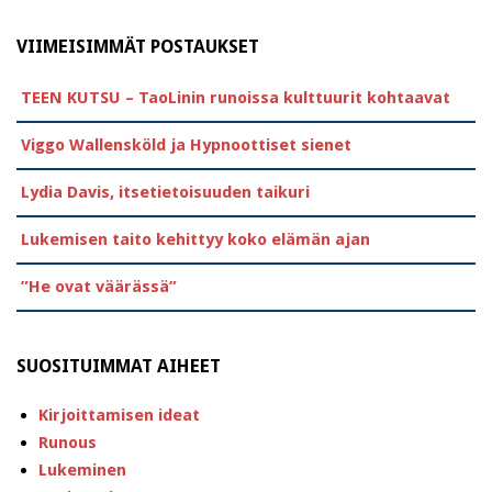
VIIMEISIMMÄT POSTAUKSET
TEEN KUTSU – TaoLinin runoissa kulttuurit kohtaavat
Viggo Wallensköld ja Hypnoottiset sienet
Lydia Davis, itsetietoisuuden taikuri
Lukemisen taito kehittyy koko elämän ajan
”He ovat väärässä”
SUOSITUIMMAT AIHEET
Kirjoittamisen ideat
Runous
Lukeminen