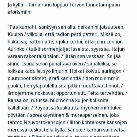
Ja kyllä – tämä runo loppuu Tervon tunnetuimpaan
aforismiin:
”Pää kumahti sänkyyn sen alla, herään hiljaisuuteen.
Kuulen / viikolla, että radion petti patteri. Missä on,
hukassa, patterilaite, / joka kertoi, että John Lennon.
Aurinko / tutkii sormenjäljet laseista, syyssää. Hajun
varaan rakentaisi talon, / jätän sen vessaan. Se jää
sinne. Isona se on puhaltava oven / säpäleiksi, se
loikkaa kadulle, syö linjurin. Hoikat koivut, auringon /
puutuneet säteet, grafiikanlehtiä / tien molemmin
puolin, tien yläpuolella sitä pitkin muuttavat linnut, /
ilmojemme nokkavat opportunistit, Teitä tervehdän. /
Rahaa on, rutussa, huomenna kuljen kolikoita
kallellaan. / Pöydässä kuukautta myöhemmin tulee
pöytään / soreakäyntinen & mureaperseinen, joka
tahtoo Neuvostokansojen / liiton kohtalosta kansojen
meressä keskustella kyllä. Sanoo: / karhun vain vatsa