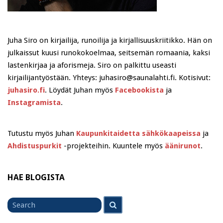
Juha Siro on kirjailija, runoilija ja kirjallisuuskriitikko. Hän on
julkaissut kuusi runokokoelmaa, seitsemän romaania, kaksi
lastenkirjaa ja aforismeja. Siro on palkittu useasti
kirjailijantyöstään. Yhteys: juhasiro@saunalahti.fi. Kotisivut:
juhasiro.fi
. Löydät Juhan myös
Facebookista
ja
Instagramista
.
Tutustu myös Juhan
Kaupunkitaidetta sähkökaapeissa
ja
Ahdistuspurkit
-projekteihin. Kuuntele myös
äänirunot
.
HAE BLOGISTA
Search
Search
for