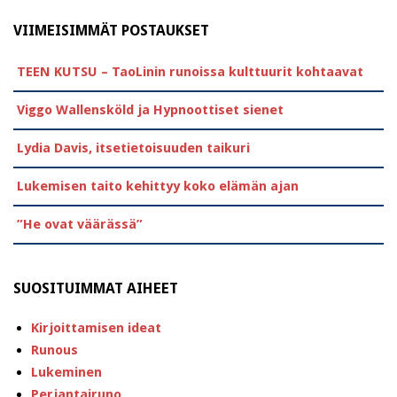
VIIMEISIMMÄT POSTAUKSET
TEEN KUTSU – TaoLinin runoissa kulttuurit kohtaavat
Viggo Wallensköld ja Hypnoottiset sienet
Lydia Davis, itsetietoisuuden taikuri
Lukemisen taito kehittyy koko elämän ajan
”He ovat väärässä”
SUOSITUIMMAT AIHEET
Kirjoittamisen ideat
Runous
Lukeminen
Perjantairuno