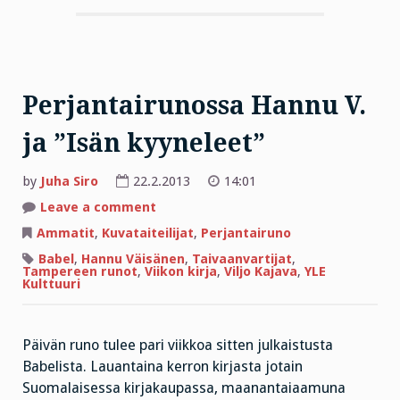
Perjantairunossa Hannu V.
ja ”Isän kyyneleet”
by
Juha Siro
22.2.2013
14:01
on
Leave a comment
Perjantairunossa
Hannu
Ammatit
,
Kuvataiteilijat
,
Perjantairuno
V.
ja
Babel
,
Hannu Väisänen
,
Taivaanvartijat
,
”Isän
Tampereen runot
,
Viikon kirja
,
Viljo Kajava
,
YLE
kyyneleet”
Kulttuuri
Päivän runo tulee pari viikkoa sitten julkaistusta
Babelista. Lauantaina kerron kirjasta jotain
Suomalaisessa kirjakaupassa, maanantaiaamuna