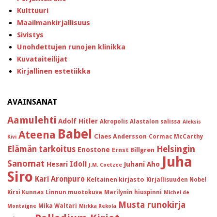
Kulttuuri
Maailmankirjallisuus
Sivistys
Unohdettujen runojen klinikka
Kuvataiteilijat
Kirjallinen estetiikka
AVAINSANAT
Aamulehti
Adolf Hitler
Akropolis
Alastalon salissa
Aleksis
Babel
Ateena
Claes Andersson
Cormac McCarthy
Kivi
Helsingin
Elämän tarkoitus
Enostone
Ernst Billgren
Juha
Sanomat
Idoli
Hesari
Juhani Aho
J.M. Coetzee
Siro
Kari Aronpuro
Keltainen kirjasto
Kirjallisuuden Nobel
Kirsi Kunnas
Linnun muotokuva
Marilynin hiuspinni
Michel de
Musta runokirja
Mika Waltari
Montaigne
Mirkka Rekola