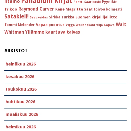
Palladium Kirjat
ntamo
Pyynikin
Pentti Saarikoski
Raymond Carver
Trikoo
Réne Magritte
Saat toivoa kolmesti
Satakieli!
Suomen kirjailijaliitto
Sirkka Turkka
Savukeidas
Walt
Vapaa pudotus
Tommi Melender
Viggo Wallensköld
Viljo Kajava
Whitman
Yllämme kaartuva taivas
ARKISTOT
heinäkuu 2026
kesäkuu 2026
toukokuu 2026
huhtikuu 2026
maaliskuu 2026
helmikuu 2026