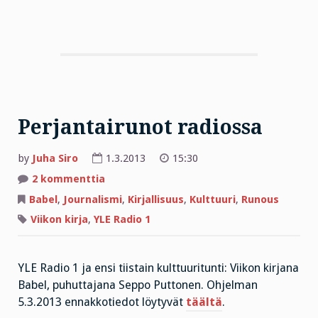
Perjantairunot radiossa
by
Juha Siro
1.3.2013
15:30
artikkeliin
2 kommenttia
Perjantairunot
radiossa
Babel
,
Journalismi
,
Kirjallisuus
,
Kulttuuri
,
Runous
Viikon kirja
,
YLE Radio 1
YLE Radio 1 ja ensi tiistain kulttuuritunti: Viikon kirjana
Babel, puhuttajana Seppo Puttonen. Ohjelman
5.3.2013 ennakkotiedot löytyvät
täältä
.