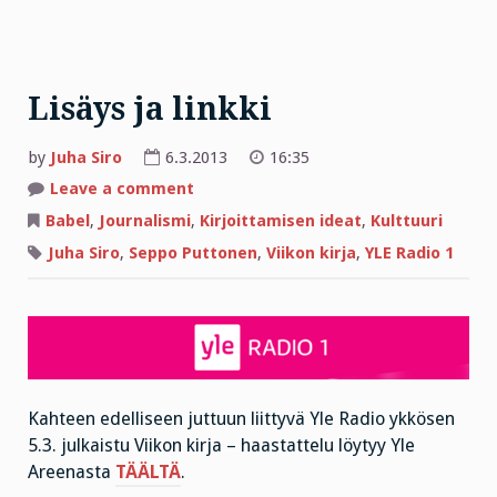
Lisäys ja linkki
by
Juha Siro
6.3.2013
16:35
on
Leave a comment
Lisäys
ja
Babel
,
Journalismi
,
Kirjoittamisen ideat
,
Kulttuuri
linkki
Juha Siro
,
Seppo Puttonen
,
Viikon kirja
,
YLE Radio 1
Kahteen edelliseen juttuun liittyvä Yle Radio ykkösen
5.3. julkaistu Viikon kirja – haastattelu löytyy Yle
Areenasta
TÄÄLTÄ
.