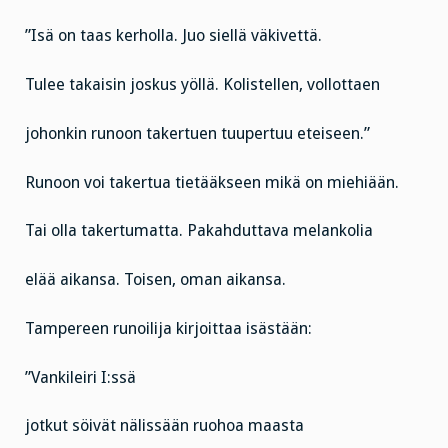
”Isä on taas kerholla. Juo siellä väkivettä.
Tulee takaisin joskus yöllä. Kolistellen, vollottaen
johonkin runoon takertuen tuupertuu eteiseen.”
Runoon voi takertua tietääkseen mikä on miehiään.
Tai olla takertumatta. Pakahduttava melankolia
elää aikansa. Toisen, oman aikansa.
Tampereen runoilija kirjoittaa isästään:
”Vankileiri I:ssä
jotkut söivät nälissään ruohoa maasta