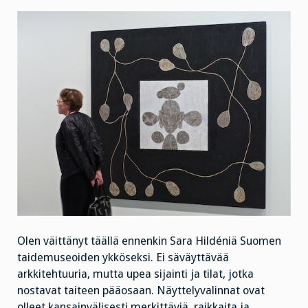
Olen väittänyt täällä ennenkin Sara Hildéniä Suomen
taidemuseoiden ykköseksi. Ei säväyttävää
arkkitehtuuria, mutta upea sijainti ja tilat, jotka
nostavat taiteen pääosaan. Näyttelyvalinnat ovat
olleet kansainvälisesti merkittäviä, raikkaita ja