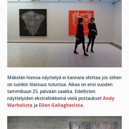
Mäkelän hienoa näyttelyä ei kannata ohittaa jos siihen
on suinkin tilaisuus tutustua. Aikaa on ensi vuoden
tammikuun 25. päivään saakka. Edellisten
näyttelyiden ekstralinkkeinä vielä postaukset
Andy
Warholista
ja
Ellen Gallagherista
.