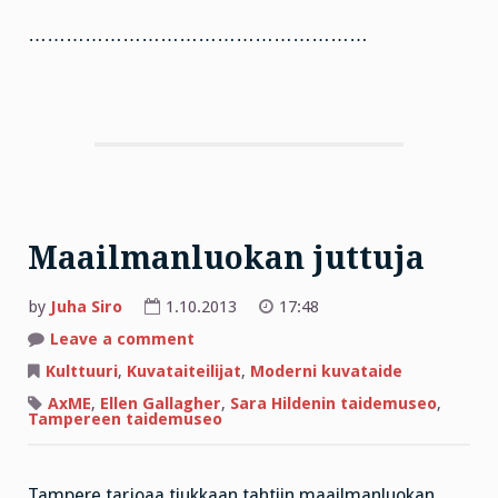
………………………………………………
Maailmanluokan juttuja
by
Juha Siro
1.10.2013
17:48
on
Leave a comment
Maailmanluokan
juttuja
Kulttuuri
,
Kuvataiteilijat
,
Moderni kuvataide
AxME
,
Ellen Gallagher
,
Sara Hildenin taidemuseo
,
Tampereen taidemuseo
Tampere tarjoaa tiukkaan tahtiin maailmanluokan