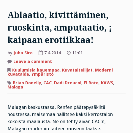
Ablaatio, kivittäminen,
ruoskinta, amputaatio, ¡
kaipaan erotiikkaa!
by
Juha Siro
7.4.2014
11:01
on
Leave a comment
Ablaatio,
kivittäminen,
Kuulumisia kauempaa
,
Kuvataiteilijat
,
Moderni
ruoskinta,
kuvataide
,
Ympäristö
amputaatio,
¡
Brian Donelly
,
CAC
,
Dadi Dreucol
,
El Roto
,
KAWS
,
kaipaan
Malaga
erotiikkaa!
Malagan keskustassa, Renfen päätepysäkiltä
noustessa, maisemaa hallitsee kaksi kerrostalon
kokoista maalausta. Ne on tehty aivan CAC:n,
Malagan modernin taiteen museon taakse.