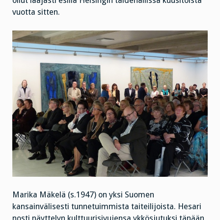
ollut laajasti esillä Helsingin taidehallissa kuusitoista
vuotta sitten.
Marika Mäkelä (s.1947) on yksi Suomen
kansainvälisesti tunnetuimmista taiteilijoista. Hesari
nosti näyttelyn kulttuurisivujensa ykkösjutuksi tänään,