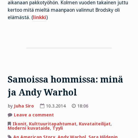
aikanaan pakkotyöhön. Kolmen vuoden takainen juttu
kertoo mitä mieltä maanpaon valinnut Brodsky oli
elämästä. (
linkki
)
Samoissa hommissa: minä
ja Andy Warhol
by
Juha Siro
10.3.2014
18:06
on
Leave a comment
Samoissa
hommissa:
Ikonit
,
Kulttuuritapahtumat
,
Kuvataiteilijat
,
minä
Moderni kuvataide
,
Tyyli
ja
Andy
An American Story
,
Andy Warhol
,
Sara Hildenin