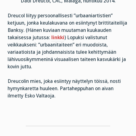
Dadi Dreucol, CAC, Malaga, huhtikuu 2014.
Dreucol liityy persoonallisesti ”urbaaniartistien”
ketjuun, jonka keulakuvana on esiintynyt brittitaiteilija
Banksy. (Hänen kuviaan muutaman kuukauden
takaisessa jutussa:
linkki
) Lopuksi valistunut
veikkaukseni: ”urbaanitaiteen” eri muodoista,
variaatioista ja johdannaisista tulee kehittymään
lähivuosikymmeninä visuaalisen taiteen kasvukärki ja
kovin juttu.
Dreucolin mies, joka esiintyy näyttelyn töissä, nosti
hymynkaretta huuleen. Partaheppuhan on aivan
ilmetty Esko Valtaoja.