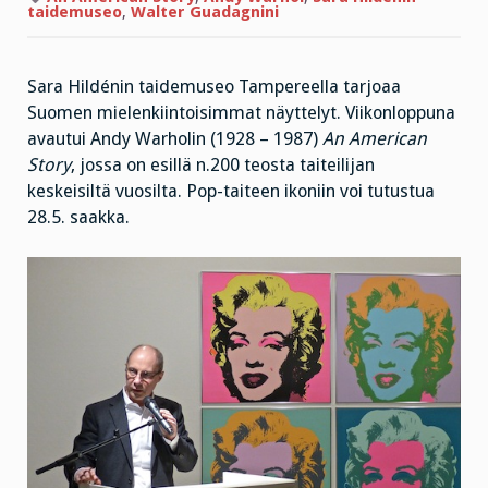
Warhol
taidemuseo
,
Walter Guadagnini
Sara Hildénin taidemuseo Tampereella tarjoaa
Suomen mielenkiintoisimmat näyttelyt. Viikonloppuna
avautui Andy Warholin (1928 – 1987)
An American
Story
, jossa on esillä n.200 teosta taiteilijan
keskeisiltä vuosilta. Pop-taiteen ikoniin voi tutustua
28.5. saakka.