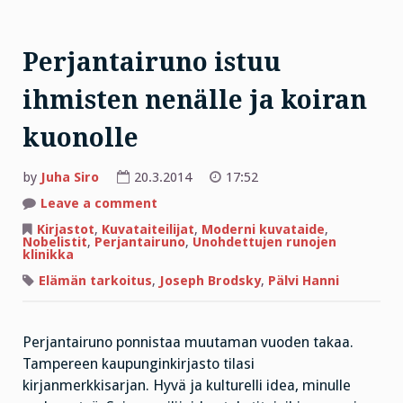
Perjantairuno istuu
ihmisten nenälle ja koiran
kuonolle
by
Juha Siro
20.3.2014
17:52
on
Leave a comment
Perjantairuno
istuu
Kirjastot
,
Kuvataiteilijat
,
Moderni kuvataide
,
ihmisten
Nobelistit
,
Perjantairuno
,
Unohdettujen runojen
nenälle
klinikka
ja
koiran
Elämän tarkoitus
,
Joseph Brodsky
,
Pälvi Hanni
kuonolle
Perjantairuno ponnistaa muutaman vuoden takaa.
Tampereen kaupunginkirjasto tilasi
kirjanmerkkisarjan. Hyvä ja kulturelli idea, minulle