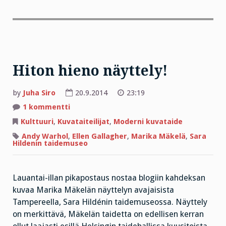
Hiton hieno näyttely!
by
Juha Siro
20.9.2014
23:19
artikkeliin
1 kommentti
Hiton
hieno
Kulttuuri
,
Kuvataiteilijat
,
Moderni kuvataide
näyttely!
Andy Warhol
,
Ellen Gallagher
,
Marika Mäkelä
,
Sara
Hildenin taidemuseo
Lauantai-illan pikapostaus nostaa blogiin kahdeksan
kuvaa Marika Mäkelän näyttelyn avajaisista
Tampereella, Sara Hildénin taidemuseossa. Näyttely
on merkittävä, Mäkelän taidetta on edellisen kerran