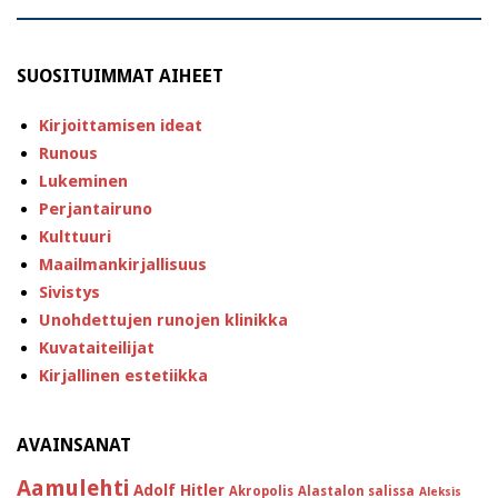
SUOSITUIMMAT AIHEET
Kirjoittamisen ideat
Runous
Lukeminen
Perjantairuno
Kulttuuri
Maailmankirjallisuus
Sivistys
Unohdettujen runojen klinikka
Kuvataiteilijat
Kirjallinen estetiikka
AVAINSANAT
Aamulehti
Adolf Hitler
Akropolis
Alastalon salissa
Aleksis