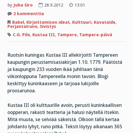
by
Juha Siro
28.9.2012
13:01
artikkeliin
2 kommenttia
Perjantairunossa
on
Babel
,
Kirjoittamisen ideat
,
Kulttuuri
,
Kuvataide
,
paikka
Perjantairuno
,
Sivistys
Ruotsin
kuninkaalle
C.G. Pilo
,
Kustaa III
,
Tampere
,
Tampere-päivä
Ruotsin kuningas Kustaa III allekirjoitti Tampereen
kaupungin perustamisasiakirjan 1.10. 1779. Päätöstä
ja kaupungin 233 vuoden ikää juhlitaan tänä
viikonloppuna Tampereella monin tavoin. Blogi
keskittyy kuninkaaseen ja tarjoaa lukijoille
proosarunoa.
Kustaa III oli kulttuurille avoin, perusti kuninkaallisen
oopperan, rakasti teatteria ja halusi näytellä itsekin.
Mitä muuta, se selviää säkeistä. Olkoon tällä kertaa
johdanto lyhyt, runo pitkä. Teksti löytyy aikanaan 365