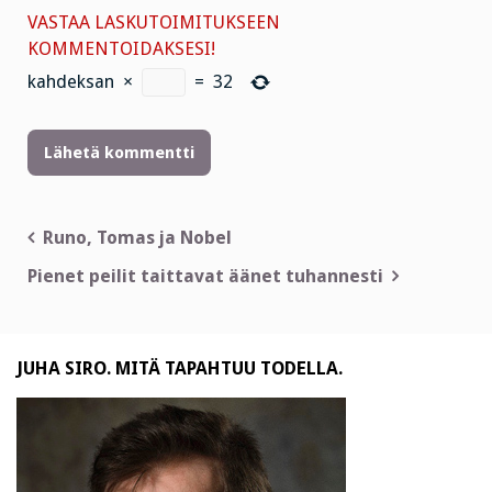
VASTAA LASKUTOIMITUKSEEN
KOMMENTOIDAKSESI!
kahdeksan
×
=
32
Artikkelien
Runo, Tomas ja Nobel
selaus
Pienet peilit taittavat äänet tuhannesti
JUHA SIRO. MITÄ TAPAHTUU TODELLA.