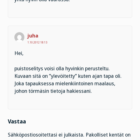
juha
1.10.2012 18:13
Hei,
puistoselitys voisi olla hyvinkin perusteltu.
Kuvaan sitä on ”ylevöitetty” kuten ajan tapa oli.
Joka tapauksessa mielenkiintoinen maalaus,
johon törmäsin tietoja hakiessani.
Vastaa
Sähköpostiosoitettasi ei julkaista.
Pakolliset kentät on