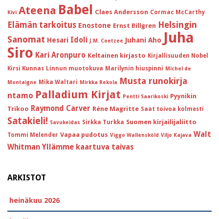
Babel
Ateena
Claes Andersson
Cormac McCarthy
Kivi
Helsingin
Elämän tarkoitus
Enostone
Ernst Billgren
Juha
Sanomat
Idoli
Hesari
Juhani Aho
J.M. Coetzee
Siro
Kari Aronpuro
Keltainen kirjasto
Kirjallisuuden Nobel
Kirsi Kunnas
Linnun muotokuva
Marilynin hiuspinni
Michel de
Musta runokirja
Mika Waltari
Montaigne
Mirkka Rekola
Palladium Kirjat
ntamo
Pyynikin
Pentti Saarikoski
Raymond Carver
Trikoo
Réne Magritte
Saat toivoa kolmesti
Satakieli!
Suomen kirjailijaliitto
Sirkka Turkka
Savukeidas
Walt
Vapaa pudotus
Tommi Melender
Viggo Wallensköld
Viljo Kajava
Whitman
Yllämme kaartuva taivas
ARKISTOT
heinäkuu 2026