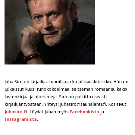
Juha Siro on kirjailija, runoilija ja kirjallisuuskriitikko. Hän on
julkaissut kuusi runokokoelmaa, seitsemän romaania, kaksi
lastenkirjaa ja aforismeja. Siro on palkittu useasti
kirjailijantyöstään. Yhteys: juhasiro@saunalahti.fi. Kotisivut:
juhasiro.fi
. Löydät Juhan myös
Facebookista
ja
Instagramista
.