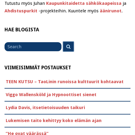
Tutustu myös Juhan
Kaupunkitaidetta sähkökaapeissa
ja
Ahdistuspurkit
-projekteihin. Kuuntele myös
äänirunot
.
HAE BLOGISTA
Search
Search
for
VIIMEISIMMÄT POSTAUKSET
TEEN KUTSU – TaoLinin runoissa kulttuurit kohtaavat
Viggo Wallensköld ja Hypnoottiset sienet
Lydia Davis, itsetietoisuuden taikuri
Lukemisen taito kehittyy koko elämän ajan
”He ovat väärässä”