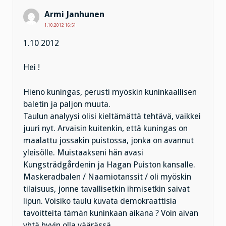
Armi Janhunen
1.10.2012 16:51
1.10 2012
Hei !
Hieno kuningas, perusti myöskin kuninkaallisen
baletin ja paljon muuta.
Taulun analyysi olisi kieltämättä tehtävä, vaikkei
juuri nyt. Arvaisin kuitenkin, että kuningas on
maalattu jossakin puistossa, jonka on avannut
yleisölle. Muistaakseni hän avasi
Kungsträdgårdenin ja Hagan Puiston kansalle.
Maskeradbalen / Naamiotanssit / oli myöskin
tilaisuus, jonne tavallisetkin ihmisetkin saivat
lipun. Voisiko taulu kuvata demokraattisia
tavoitteita tämän kuninkaan aikana ? Voin aivan
yhtä hyvin olla väärässä.