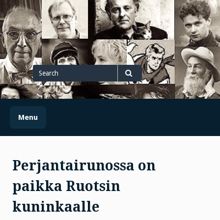
Skip
to
content
Search
for
Search
Menu
Perjantairunossa on
paikka Ruotsin
kuninkaalle