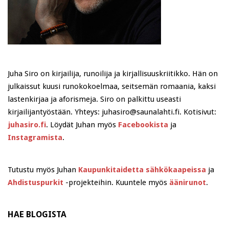
Juha Siro on kirjailija, runoilija ja kirjallisuuskriitikko. Hän on
julkaissut kuusi runokokoelmaa, seitsemän romaania, kaksi
lastenkirjaa ja aforismeja. Siro on palkittu useasti
kirjailijantyöstään. Yhteys: juhasiro@saunalahti.fi. Kotisivut:
juhasiro.fi
. Löydät Juhan myös
Facebookista
ja
Instagramista
.
Tutustu myös Juhan
Kaupunkitaidetta sähkökaapeissa
ja
Ahdistuspurkit
-projekteihin. Kuuntele myös
äänirunot
.
HAE BLOGISTA