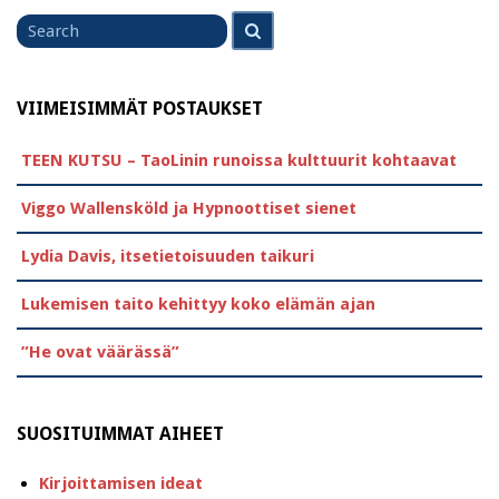
Search
Search
for
VIIMEISIMMÄT POSTAUKSET
TEEN KUTSU – TaoLinin runoissa kulttuurit kohtaavat
Viggo Wallensköld ja Hypnoottiset sienet
Lydia Davis, itsetietoisuuden taikuri
Lukemisen taito kehittyy koko elämän ajan
”He ovat väärässä”
SUOSITUIMMAT AIHEET
Kirjoittamisen ideat