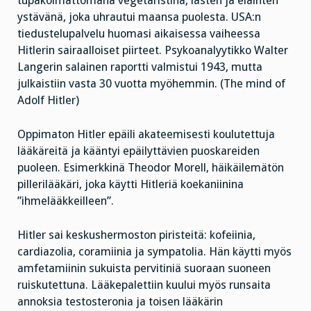
tupakoimattomana vegetaristina, lasten ja eläinten
ystävänä, joka uhrautui maansa puolesta. USA:n
tiedustelupalvelu huomasi aikaisessa vaiheessa
Hitlerin sairaalloiset piirteet. Psykoanalyytikko Walter
Langerin salainen raportti valmistui 1943, mutta
julkaistiin vasta 30 vuotta myöhemmin. (The mind of
Adolf Hitler)
Oppimaton Hitler epäili akateemisesti koulutettuja
lääkäreitä ja kääntyi epäilyttävien puoskareiden
puoleen. Esimerkkinä Theodor Morell, häikäilemätön
pillerilääkäri, joka käytti Hitleriä koekaniinina
”ihmelääkkeilleen”.
Hitler sai keskushermoston piristeitä: kofeiinia,
cardiazolia, coramiinia ja sympatolia. Hän käytti myös
amfetamiinin sukuista pervitiniä suoraan suoneen
ruiskutettuna. Lääkepalettiin kuului myös runsaita
annoksia testosteronia ja toisen lääkärin