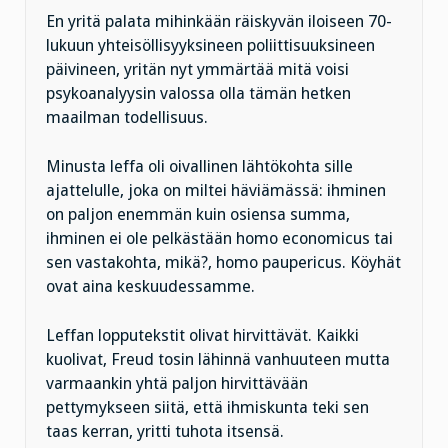
En yritä palata mihinkään räiskyvän iloiseen 70-
lukuun yhteisöllisyyksineen poliittisuuksineen
päivineen, yritän nyt ymmärtää mitä voisi
psykoanalyysin valossa olla tämän hetken
maailman todellisuus.
Minusta leffa oli oivallinen lähtökohta sille
ajattelulle, joka on miltei häviämässä: ihminen
on paljon enemmän kuin osiensa summa,
ihminen ei ole pelkästään homo economicus tai
sen vastakohta, mikä?, homo paupericus. Köyhät
ovat aina keskuudessamme.
Leffan lopputekstit olivat hirvittävät. Kaikki
kuolivat, Freud tosin lähinnä vanhuuteen mutta
varmaankin yhtä paljon hirvittävään
pettymykseen siitä, että ihmiskunta teki sen
taas kerran, yritti tuhota itsensä.