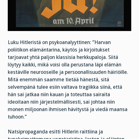
Luku Hitleristä on psykoanalyyttinen: ”Harvan
poliitikon elämäntarina, käytös ja kirjoitukset
tarjoavat yhtä paljon klassisia herkkupaloja. Siitä
löytyy kaikki, mikä voisi olla perustana läpi elämän
kestäville neurooseille ja persoonallisuuden häiriöille.
Mitä enemmän saamme tietää hänestä, sitä
selvempänä tulee esiin valtava tragiikka siinä, että
hän sai jatkaa niin kauan ja toteuttaa sairaita
ideoitaan niin järjestelmällisesti, sai johtaa niin
monen miljoonan ihmisen hävitystä ja viedä maansa
tuhoon.”
Natsipropaganda esitti Hitlerin raittiina ja