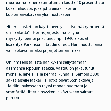
määräämänä nenäsumuttimen kautta 10 prosenttista
kokaiiniliuosta, joka johti ainakin kerran
kuolemanvakavaan yliannostukseen.
Hitlerin lasketaan käyttäneen yli seitsemääkymmentä
eri ”lääkettä”. Hermojärjestelmä oli yhä
myrkyttyneempi ja kuluneempi. 1940 alkoivat
lisääntyä Parkinsonin taudin oireet. Hän muuttui aina
vain sekavammaksi ja järjettömämmäksi.
On ihmeellistä, että hän kykeni säilyttämään
asemansa loppuun saakka. Vastuu on jakautunut
monelle, läheisille ja kenraalikunnalle. Samoin 3000
saksalaiselle lääkärille, jotka olivat SS:n aktiiveja.
Heidän joukossaan täytyi monen huomata ja
ymmärtää Hitlerin psyyken ja käytöksen sairaat
piirteet.