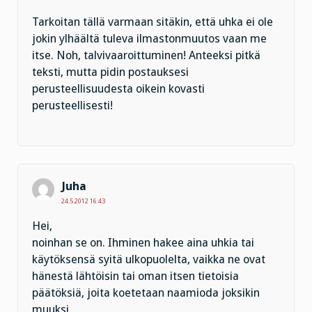
Tarkoitan tällä varmaan sitäkin, että uhka ei ole
jokin ylhäältä tuleva ilmastonmuutos vaan me
itse. Noh, talvivaaroittuminen! Anteeksi pitkä
teksti, mutta pidin postauksesi
perusteellisuudesta oikein kovasti
perusteellisesti!
Juha
24.5.2012 16:43
Hei,
noinhan se on. Ihminen hakee aina uhkia tai
käytöksensä syitä ulkopuolelta, vaikka ne ovat
hänestä lähtöisin tai oman itsen tietoisia
päätöksiä, joita koetetaan naamioda joksikin
muuksi.