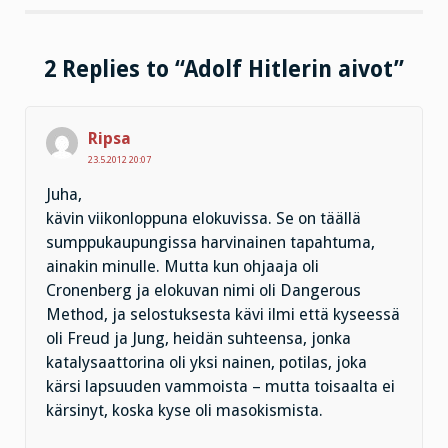
2 Replies to “Adolf Hitlerin aivot”
Ripsa
23.5.2012 20:07
Juha,
kävin viikonloppuna elokuvissa. Se on täällä
sumppukaupungissa harvinainen tapahtuma,
ainakin minulle. Mutta kun ohjaaja oli
Cronenberg ja elokuvan nimi oli Dangerous
Method, ja selostuksesta kävi ilmi että kyseessä
oli Freud ja Jung, heidän suhteensa, jonka
katalysaattorina oli yksi nainen, potilas, joka
kärsi lapsuuden vammoista – mutta toisaalta ei
kärsinyt, koska kyse oli masokismista.