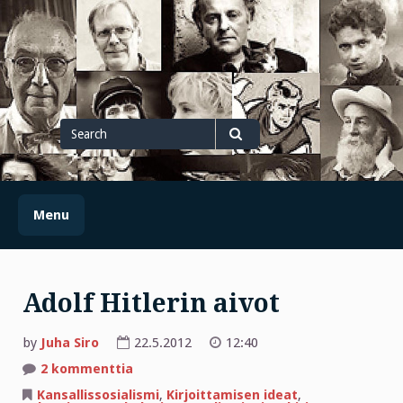
Skip
to
content
Search
for
Search
Menu
Adolf Hitlerin aivot
by
Juha Siro
22.5.2012
12:40
artikkeliin
2 kommenttia
Adolf
Hitlerin
Kansallissosialismi
,
Kirjoittamisen ideat
,