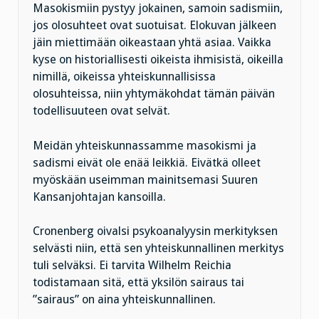
Masokismiin pystyy jokainen, samoin sadismiin,
jos olosuhteet ovat suotuisat. Elokuvan jälkeen
jäin miettimään oikeastaan yhtä asiaa. Vaikka
kyse on historiallisesti oikeista ihmisistä, oikeilla
nimillä, oikeissa yhteiskunnallisissa
olosuhteissa, niin yhtymäkohdat tämän päivän
todellisuuteen ovat selvät.
Meidän yhteiskunnassamme masokismi ja
sadismi eivät ole enää leikkiä. Eivätkä olleet
myöskään useimman mainitsemasi Suuren
Kansanjohtajan kansoilla.
Cronenberg oivalsi psykoanalyysin merkityksen
selvästi niin, että sen yhteiskunnallinen merkitys
tuli selväksi. Ei tarvita Wilhelm Reichia
todistamaan sitä, että yksilön sairaus tai
”sairaus” on aina yhteiskunnallinen.