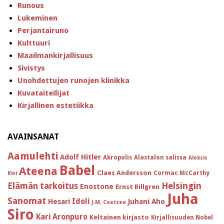
Runous
Lukeminen
Perjantairuno
Kulttuuri
Maailmankirjallisuus
Sivistys
Unohdettujen runojen klinikka
Kuvataiteilijat
Kirjallinen estetiikka
AVAINSANAT
Aamulehti
Adolf Hitler
Akropolis
Alastalon salissa
Aleksis
Babel
Ateena
Claes Andersson
Cormac McCarthy
Kivi
Helsingin
Elämän tarkoitus
Enostone
Ernst Billgren
Juha
Sanomat
Idoli
Hesari
Juhani Aho
J.M. Coetzee
Siro
Kari Aronpuro
Keltainen kirjasto
Kirjallisuuden Nobel