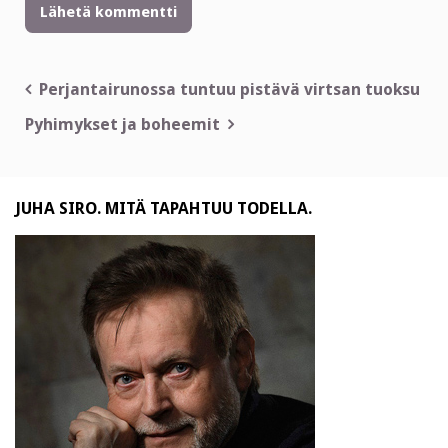
Artikkelien
Perjantairunossa tuntuu pistävä virtsan tuoksu
selaus
Pyhimykset ja boheemit
JUHA SIRO. MITÄ TAPAHTUU TODELLA.