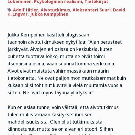
aivot
Lukeminen
,
Psykologinen realismi
,
Tietokirjat
Adolf Hitler
,
Aivotutkimus
,
Aleksanteri Suuri
,
David
H. Ingvar
,
Jukka Kemppinen
Jukka Kemppinen käsitteli blogissaan
taannoin aivotutkimuksen nykytilaa: ”Alan perusteet
järkkyvät. Aivojen eri osissa on keskuksia, kuten
puhetta tuottava lohko, mutta ne eivät toimi
itsenäisinä osina, vaan suunnattomina verkkoina.
Aivot eivät muistuta vähimmässäkään määrin
tietokonetta. Ne ovat paljon monimutkaisemmat kuin
kukaan olisi tohtinut kuvitella vielä muutamia vuosia
sitten. Ne ovat myös täynnä yllätyksiä.”
Kun en asiaa tunne, voin väittää, että aivotutkimus
tulee mullistamaan käsitykset ihmisen
mahdollisuuksista. Olen ollut tutkimuksista
kiinnostunut, mutta se on aivan eri stoori. Siihen