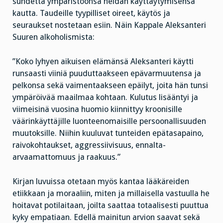
suhdetta ympäristöönsä heidän käyttäytymisensä
kautta. Taudeille tyypilliset oireet, käytös ja
seuraukset nostetaan esiin. Näin Kappale Aleksanteri
Suuren alkoholismista:
”Koko lyhyen aikuisen elämänsä Aleksanteri käytti
runsaasti viiniä puuduttaakseen epävarmuutensa ja
pelkonsa sekä vaimentaakseen epäilyt, joita hän tunsi
ympäröivää maailmaa kohtaan. Kulutus lisääntyi ja
viimeisinä vuosina huomio kiinnittyy kroonisille
väärinkäyttäjille luonteenomaisille persoonallisuuden
muutoksille. Niihin kuuluvat tunteiden epätasapaino,
raivokohtaukset, aggressiivisuus, ennalta-
arvaamattomuus ja raakuus.”
Kirjan luvuissa otetaan myös kantaa lääkäreiden
etiikkaan ja moraaliin, miten ja millaisella vastuulla he
hoitavat potilaitaan, joilta saattaa totaalisesti puuttua
kyky empatiaan. Edellä mainitun arvion saavat sekä