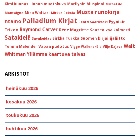
Kirsi Kunnas
Linnun muotokuva
Marilynin hiuspinni
Michel de
Musta runokirja
Mika Waltari
Montaigne
Mirkka Rekola
Palladium Kirjat
ntamo
Pyynikin
Pentti Saarikoski
Raymond Carver
Trikoo
Réne Magritte
Saat toivoa kolmesti
Satakieli!
Suomen kirjailijaliitto
Sirkka Turkka
Savukeidas
Walt
Vapaa pudotus
Tommi Melender
Viggo Wallensköld
Viljo Kajava
Whitman
Yllämme kaartuva taivas
ARKISTOT
heinäkuu 2026
kesäkuu 2026
toukokuu 2026
huhtikuu 2026