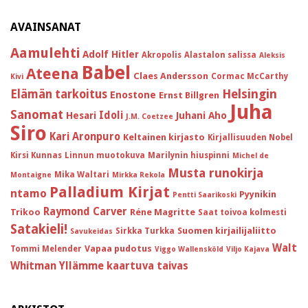
AVAINSANAT
Aamulehti
Adolf Hitler
Akropolis
Alastalon salissa
Aleksis
Babel
Ateena
Claes Andersson
Cormac McCarthy
Kivi
Helsingin
Elämän tarkoitus
Enostone
Ernst Billgren
Juha
Sanomat
Idoli
Hesari
Juhani Aho
J.M. Coetzee
Siro
Kari Aronpuro
Keltainen kirjasto
Kirjallisuuden Nobel
Kirsi Kunnas
Linnun muotokuva
Marilynin hiuspinni
Michel de
Musta runokirja
Mika Waltari
Montaigne
Mirkka Rekola
Palladium Kirjat
ntamo
Pyynikin
Pentti Saarikoski
Raymond Carver
Trikoo
Réne Magritte
Saat toivoa kolmesti
Satakieli!
Suomen kirjailijaliitto
Sirkka Turkka
Savukeidas
Walt
Vapaa pudotus
Tommi Melender
Viggo Wallensköld
Viljo Kajava
Whitman
Yllämme kaartuva taivas