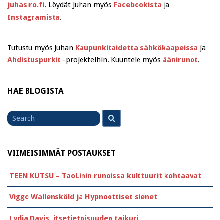
juhasiro.fi
. Löydät Juhan myös
Facebookista
ja
Instagramista
.
Tutustu myös Juhan
Kaupunkitaidetta sähkökaapeissa
ja
Ahdistuspurkit
-projekteihin. Kuuntele myös
äänirunot
.
HAE BLOGISTA
Search
Search
for
VIIMEISIMMÄT POSTAUKSET
TEEN KUTSU – TaoLinin runoissa kulttuurit kohtaavat
Viggo Wallensköld ja Hypnoottiset sienet
Lydia Davis, itsetietoisuuden taikuri