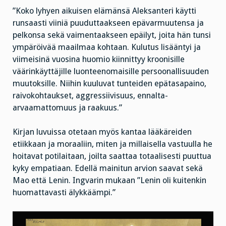
”Koko lyhyen aikuisen elämänsä Aleksanteri käytti
runsaasti viiniä puuduttaakseen epävarmuutensa ja
pelkonsa sekä vaimentaakseen epäilyt, joita hän tunsi
ympäröivää maailmaa kohtaan. Kulutus lisääntyi ja
viimeisinä vuosina huomio kiinnittyy kroonisille
väärinkäyttäjille luonteenomaisille persoonallisuuden
muutoksille. Niihin kuuluvat tunteiden epätasapaino,
raivokohtaukset, aggressiivisuus, ennalta-
arvaamattomuus ja raakuus.”
Kirjan luvuissa otetaan myös kantaa lääkäreiden
etiikkaan ja moraaliin, miten ja millaisella vastuulla he
hoitavat potilaitaan, joilta saattaa totaalisesti puuttua
kyky empatiaan. Edellä mainitun arvion saavat sekä
Mao että Lenin. Ingvarin mukaan ”Lenin oli kuitenkin
huomattavasti älykkäämpi.”