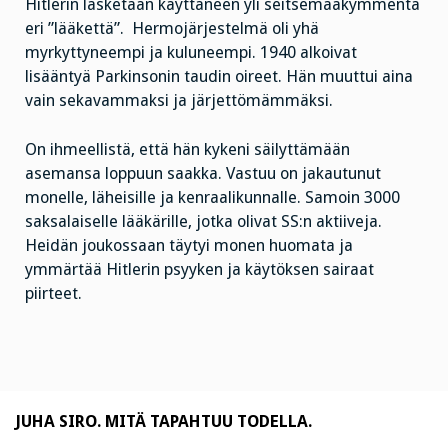
Hitlerin lasketaan käyttäneen yli seitsemääkymmentä
eri ”lääkettä”. Hermojärjestelmä oli yhä
myrkyttyneempi ja kuluneempi. 1940 alkoivat
lisääntyä Parkinsonin taudin oireet. Hän muuttui aina
vain sekavammaksi ja järjettömämmäksi.
On ihmeellistä, että hän kykeni säilyttämään
asemansa loppuun saakka. Vastuu on jakautunut
monelle, läheisille ja kenraalikunnalle. Samoin 3000
saksalaiselle lääkärille, jotka olivat SS:n aktiiveja.
Heidän joukossaan täytyi monen huomata ja
ymmärtää Hitlerin psyyken ja käytöksen sairaat
piirteet.
JUHA SIRO. MITÄ TAPAHTUU TODELLA.