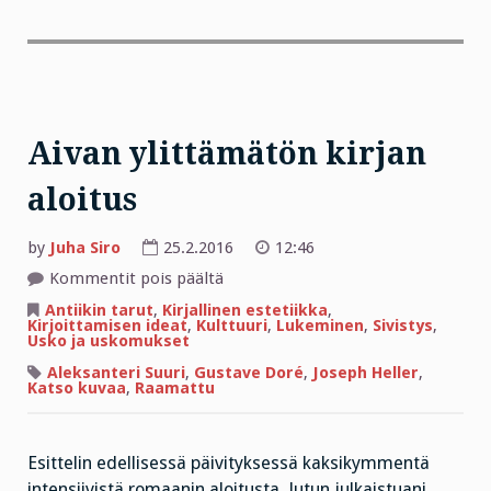
Aivan ylittämätön kirjan
aloitus
by
Juha Siro
25.2.2016
12:46
artikkelissa
Kommentit pois päältä
Aivan
ylittämätön
Antiikin tarut
,
Kirjallinen estetiikka
,
kirjan
Kirjoittamisen ideat
,
Kulttuuri
,
Lukeminen
,
Sivistys
,
aloitus
Usko ja uskomukset
Aleksanteri Suuri
,
Gustave Doré
,
Joseph Heller
,
Katso kuvaa
,
Raamattu
Esittelin edellisessä päivityksessä kaksikymmentä
intensiivistä romaanin aloitusta. Jutun julkaistuani