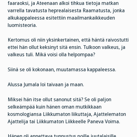
faaraoksi, ja Ateenaan alkoi tihkua tietoja matkan
varrella tavatusta heprealaisesta Raamatusta, jonka
alkukappaleessa esitettiin maailmankaikkeuden
luomisteoria.
Kertomus oli niin yksinkertainen, että häntä raivostutti
ettei hän ollut keksinyt sitä ensin. Tulkoon valkeus, ja
valkeus tuli. Mikä voisi olla helpompaa?
Siinä se oli kokonaan, muutamassa kappaleessa.
Alussa Jumala loi taivaan ja maan.
Miksei hän itse ollut sanonut sitä? Se oli paljon
selkeämpää kuin hänen oman mutkikkaan
kosmologiansa Liikkumaton liikuttaja, Ajattelematon
Ajattelija tai Liikkumaton Liikkeelle Paneva Voima.
Hänen oli annettava tunnustus noille juutalaisille,