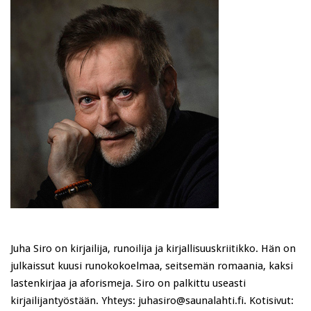
Juha Siro on kirjailija, runoilija ja kirjallisuuskriitikko. Hän on
julkaissut kuusi runokokoelmaa, seitsemän romaania, kaksi
lastenkirjaa ja aforismeja. Siro on palkittu useasti
kirjailijantyöstään. Yhteys: juhasiro@saunalahti.fi. Kotisivut: