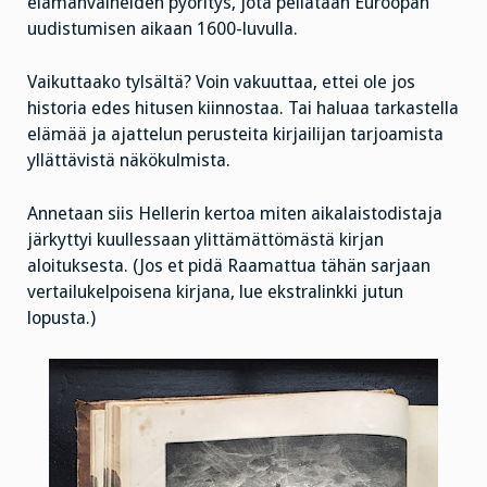
elämänvaiheiden pyöritys, jota peilataan Euroopan
uudistumisen aikaan 1600-luvulla.
Vaikuttaako tylsältä? Voin vakuuttaa, ettei ole jos
historia edes hitusen kiinnostaa. Tai haluaa tarkastella
elämää ja ajattelun perusteita kirjailijan tarjoamista
yllättävistä näkökulmista.
Annetaan siis Hellerin kertoa miten aikalaistodistaja
järkyttyi kuullessaan ylittämättömästä kirjan
aloituksesta. (Jos et pidä Raamattua tähän sarjaan
vertailukelpoisena kirjana, lue ekstralinkki jutun
lopusta.)