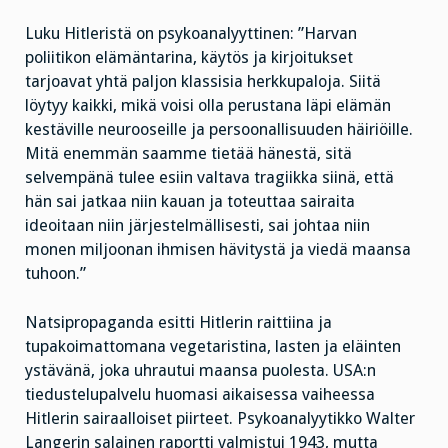
Luku Hitleristä on psykoanalyyttinen: ”Harvan
poliitikon elämäntarina, käytös ja kirjoitukset
tarjoavat yhtä paljon klassisia herkkupaloja. Siitä
löytyy kaikki, mikä voisi olla perustana läpi elämän
kestäville neurooseille ja persoonallisuuden häiriöille.
Mitä enemmän saamme tietää hänestä, sitä
selvempänä tulee esiin valtava tragiikka siinä, että
hän sai jatkaa niin kauan ja toteuttaa sairaita
ideoitaan niin järjestelmällisesti, sai johtaa niin
monen miljoonan ihmisen hävitystä ja viedä maansa
tuhoon.”
Natsipropaganda esitti Hitlerin raittiina ja
tupakoimattomana vegetaristina, lasten ja eläinten
ystävänä, joka uhrautui maansa puolesta. USA:n
tiedustelupalvelu huomasi aikaisessa vaiheessa
Hitlerin sairaalloiset piirteet. Psykoanalyytikko Walter
Langerin salainen raportti valmistui 1943, mutta