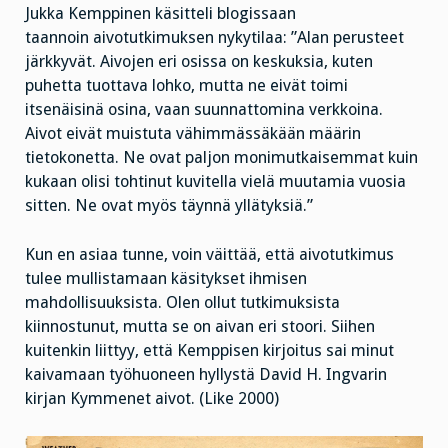
Jukka Kemppinen käsitteli blogissaan
taannoin aivotutkimuksen nykytilaa: ”Alan perusteet
järkkyvät. Aivojen eri osissa on keskuksia, kuten
puhetta tuottava lohko, mutta ne eivät toimi
itsenäisinä osina, vaan suunnattomina verkkoina.
Aivot eivät muistuta vähimmässäkään määrin
tietokonetta. Ne ovat paljon monimutkaisemmat kuin
kukaan olisi tohtinut kuvitella vielä muutamia vuosia
sitten. Ne ovat myös täynnä yllätyksiä.”
Kun en asiaa tunne, voin väittää, että aivotutkimus
tulee mullistamaan käsitykset ihmisen
mahdollisuuksista. Olen ollut tutkimuksista
kiinnostunut, mutta se on aivan eri stoori. Siihen
kuitenkin liittyy, että Kemppisen kirjoitus sai minut
kaivamaan työhuoneen hyllystä David H. Ingvarin
kirjan Kymmenet aivot. (Like 2000)