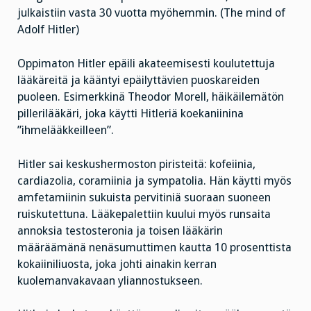
julkaistiin vasta 30 vuotta myöhemmin. (The mind of
Adolf Hitler)
Oppimaton Hitler epäili akateemisesti koulutettuja
lääkäreitä ja kääntyi epäilyttävien puoskareiden
puoleen. Esimerkkinä Theodor Morell, häikäilemätön
pillerilääkäri, joka käytti Hitleriä koekaniinina
”ihmelääkkeilleen”.
Hitler sai keskushermoston piristeitä: kofeiinia,
cardiazolia, coramiinia ja sympatolia. Hän käytti myös
amfetamiinin sukuista pervitiniä suoraan suoneen
ruiskutettuna. Lääkepalettiin kuului myös runsaita
annoksia testosteronia ja toisen lääkärin
määräämänä nenäsumuttimen kautta 10 prosenttista
kokaiiniliuosta, joka johti ainakin kerran
kuolemanvakavaan yliannostukseen.