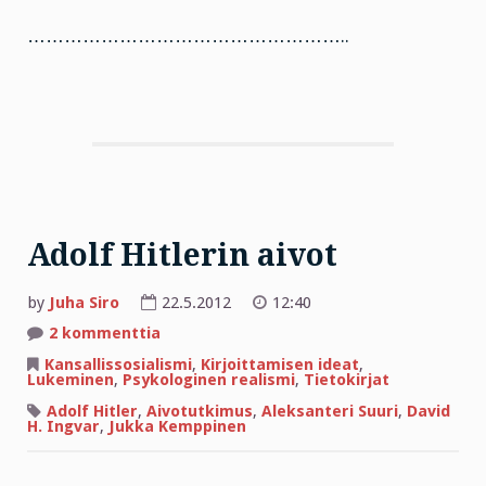
……………………………………………..
Adolf Hitlerin aivot
by
Juha Siro
22.5.2012
12:40
artikkeliin
2 kommenttia
Adolf
Hitlerin
Kansallissosialismi
,
Kirjoittamisen ideat
,
aivot
Lukeminen
,
Psykologinen realismi
,
Tietokirjat
Adolf Hitler
,
Aivotutkimus
,
Aleksanteri Suuri
,
David
H. Ingvar
,
Jukka Kemppinen