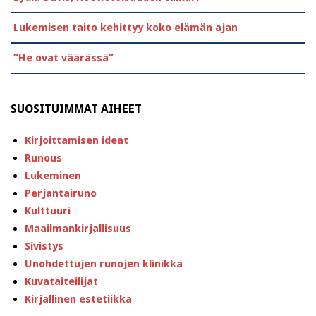
Lukemisen taito kehittyy koko elämän ajan
”He ovat väärässä”
SUOSITUIMMAT AIHEET
Kirjoittamisen ideat
Runous
Lukeminen
Perjantairuno
Kulttuuri
Maailmankirjallisuus
Sivistys
Unohdettujen runojen klinikka
Kuvataiteilijat
Kirjallinen estetiikka