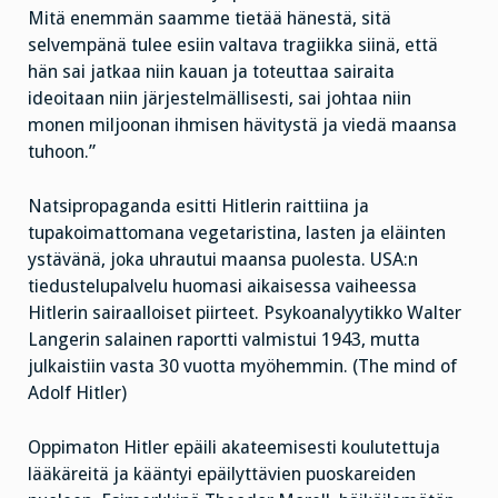
Mitä enemmän saamme tietää hänestä, sitä
selvempänä tulee esiin valtava tragiikka siinä, että
hän sai jatkaa niin kauan ja toteuttaa sairaita
ideoitaan niin järjestelmällisesti, sai johtaa niin
monen miljoonan ihmisen hävitystä ja viedä maansa
tuhoon.”
Natsipropaganda esitti Hitlerin raittiina ja
tupakoimattomana vegetaristina, lasten ja eläinten
ystävänä, joka uhrautui maansa puolesta. USA:n
tiedustelupalvelu huomasi aikaisessa vaiheessa
Hitlerin sairaalloiset piirteet. Psykoanalyytikko Walter
Langerin salainen raportti valmistui 1943, mutta
julkaistiin vasta 30 vuotta myöhemmin. (The mind of
Adolf Hitler)
Oppimaton Hitler epäili akateemisesti koulutettuja
lääkäreitä ja kääntyi epäilyttävien puoskareiden