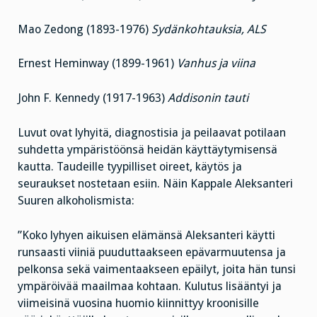
Mao Zedong (1893-1976)
Sydänkohtauksia, ALS
Ernest Heminway (1899-1961)
Vanhus ja viina
John F. Kennedy (1917-1963)
Addisonin tauti
Luvut ovat lyhyitä, diagnostisia ja peilaavat potilaan
suhdetta ympäristöönsä heidän käyttäytymisensä
kautta. Taudeille tyypilliset oireet, käytös ja
seuraukset nostetaan esiin. Näin Kappale Aleksanteri
Suuren alkoholismista:
”Koko lyhyen aikuisen elämänsä Aleksanteri käytti
runsaasti viiniä puuduttaakseen epävarmuutensa ja
pelkonsa sekä vaimentaakseen epäilyt, joita hän tunsi
ympäröivää maailmaa kohtaan. Kulutus lisääntyi ja
viimeisinä vuosina huomio kiinnittyy kroonisille