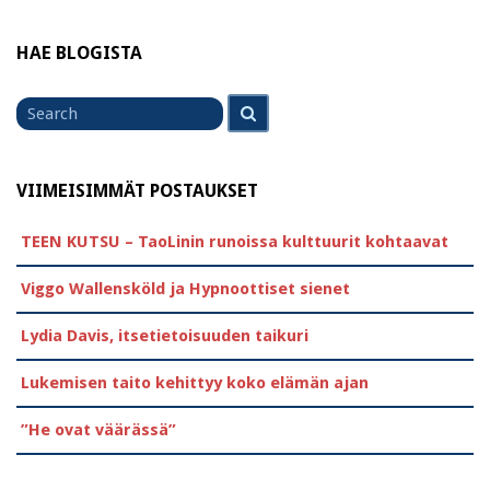
HAE BLOGISTA
Search
Search
for
VIIMEISIMMÄT POSTAUKSET
TEEN KUTSU – TaoLinin runoissa kulttuurit kohtaavat
Viggo Wallensköld ja Hypnoottiset sienet
Lydia Davis, itsetietoisuuden taikuri
Lukemisen taito kehittyy koko elämän ajan
”He ovat väärässä”