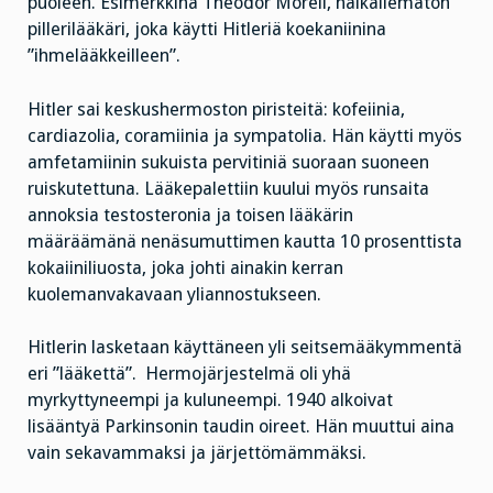
puoleen. Esimerkkinä Theodor Morell, häikäilemätön
pillerilääkäri, joka käytti Hitleriä koekaniinina
”ihmelääkkeilleen”.
Hitler sai keskushermoston piristeitä: kofeiinia,
cardiazolia, coramiinia ja sympatolia. Hän käytti myös
amfetamiinin sukuista pervitiniä suoraan suoneen
ruiskutettuna. Lääkepalettiin kuului myös runsaita
annoksia testosteronia ja toisen lääkärin
määräämänä nenäsumuttimen kautta 10 prosenttista
kokaiiniliuosta, joka johti ainakin kerran
kuolemanvakavaan yliannostukseen.
Hitlerin lasketaan käyttäneen yli seitsemääkymmentä
eri ”lääkettä”. Hermojärjestelmä oli yhä
myrkyttyneempi ja kuluneempi. 1940 alkoivat
lisääntyä Parkinsonin taudin oireet. Hän muuttui aina
vain sekavammaksi ja järjettömämmäksi.