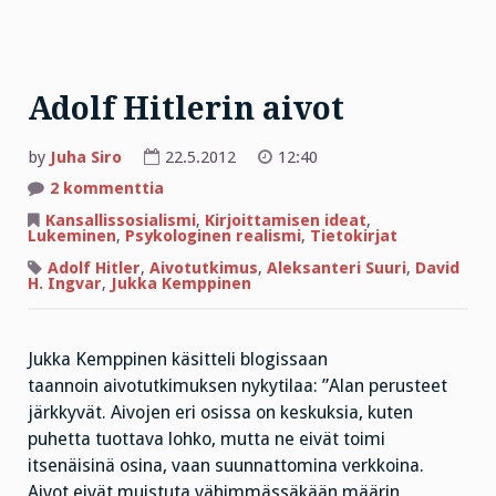
Adolf Hitlerin aivot
by
Juha Siro
22.5.2012
12:40
artikkeliin
2 kommenttia
Adolf
Hitlerin
Kansallissosialismi
,
Kirjoittamisen ideat
,
aivot
Lukeminen
,
Psykologinen realismi
,
Tietokirjat
Adolf Hitler
,
Aivotutkimus
,
Aleksanteri Suuri
,
David
H. Ingvar
,
Jukka Kemppinen
Jukka Kemppinen käsitteli blogissaan
taannoin aivotutkimuksen nykytilaa: ”Alan perusteet
järkkyvät. Aivojen eri osissa on keskuksia, kuten
puhetta tuottava lohko, mutta ne eivät toimi
itsenäisinä osina, vaan suunnattomina verkkoina.
Aivot eivät muistuta vähimmässäkään määrin