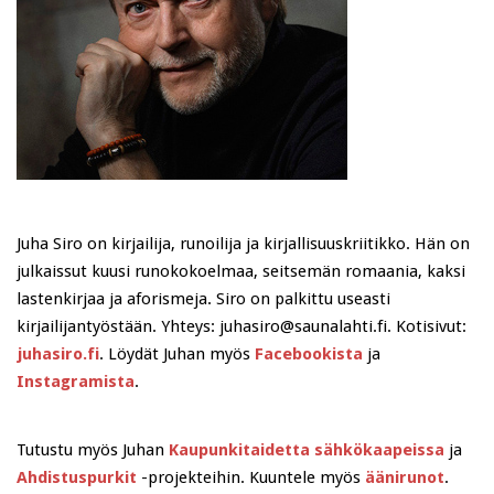
Juha Siro on kirjailija, runoilija ja kirjallisuuskriitikko. Hän on
julkaissut kuusi runokokoelmaa, seitsemän romaania, kaksi
lastenkirjaa ja aforismeja. Siro on palkittu useasti
kirjailijantyöstään. Yhteys: juhasiro@saunalahti.fi. Kotisivut:
juhasiro.fi
. Löydät Juhan myös
Facebookista
ja
Instagramista
.
Tutustu myös Juhan
Kaupunkitaidetta sähkökaapeissa
ja
Ahdistuspurkit
-projekteihin. Kuuntele myös
äänirunot
.