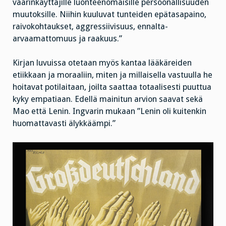
väärinkäyttäjille luonteenomaisille persoonallisuuden
muutoksille. Niihin kuuluvat tunteiden epätasapaino,
raivokohtaukset, aggressiivisuus, ennalta-
arvaamattomuus ja raakuus.”
Kirjan luvuissa otetaan myös kantaa lääkäreiden
etiikkaan ja moraaliin, miten ja millaisella vastuulla he
hoitavat potilaitaan, joilta saattaa totaalisesti puuttua
kyky empatiaan. Edellä mainitun arvion saavat sekä
Mao että Lenin. Ingvarin mukaan ”Lenin oli kuitenkin
huomattavasti älykkäämpi.”