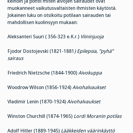
keinoin ja pohtii miten aivojen sairaudet ovat
muokanneet vaikutusvaltaisten ihmisten käytöstä.
Jokainen luku on otsikoitu potilaan sairauden tai
mahdollisen kuolinsyyn mukaan:
Aleksanteri Suuri ( 356-323 e.K.r.)
Viininjuoja
Fjodor Dostojevski (1821-1881
) Epilepsia, ”pyhä”
sairaus
Friedrich Nietzsche (1844-1900)
Aivokuppa
Woodrow Wilson (1856-1924)
Aivohalvaukset
Vladimir Lenin (1870-1924)
Aivohalvaukset
Winston Churchill (1874-1965)
Lordi Moranin potilas
Adolf Hitler (1889-1945)
Lääkkeiden väärinkäyttö