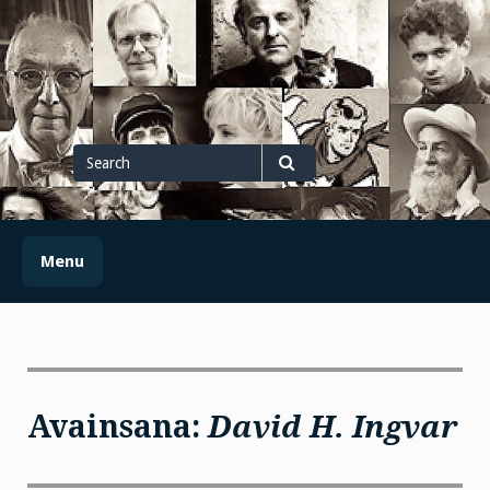
Skip
to
content
Search
for
Search
Menu
Avainsana:
David H. Ingvar