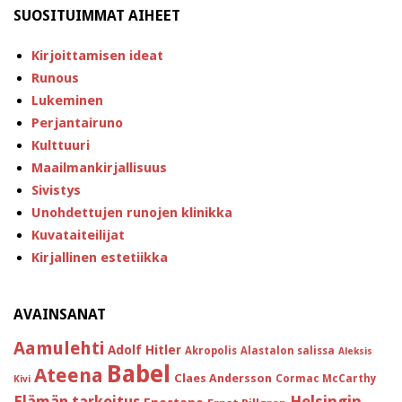
SUOSITUIMMAT AIHEET
Kirjoittamisen ideat
Runous
Lukeminen
Perjantairuno
Kulttuuri
Maailmankirjallisuus
Sivistys
Unohdettujen runojen klinikka
Kuvataiteilijat
Kirjallinen estetiikka
AVAINSANAT
Aamulehti
Adolf Hitler
Akropolis
Alastalon salissa
Aleksis
Babel
Ateena
Claes Andersson
Cormac McCarthy
Kivi
Helsingin