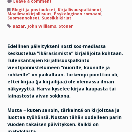
on
Leave a comment
Maailmanmaineeseen
haudan
Blogit ja postaukset
,
Kirjallisuuspalkinnot
,
takaa
Maailmankirjallisuus
,
Psykologinen romaani
,
Suomennokset
,
Suosikkikirjat
Bazar
,
John Williams
,
Stoner
Edellinen päivitykseni nosti sos-mediassa
keskustelua ”ikärasismista” kirjailijoita kohtaan.
Tulenkantajien kirjallisuuspalkinto
vientiponnisteluineen ”nuorille, kauniille ja
rohkeille” on paikallaan. Tarkempi pointtini oli,
ettei kirjaa (ja kirjailijaa) ole olemassa ilman
näkyvyyttä. Harva kyselee kirjaa kaupasta tai
lainastosta aivan sokkona.
Mutta – kuten sanoin, tärkeintä on kirjoittaa ja
luottaa työhönsä. Nostan tähän uudelleen parin
vuoden takaisen päivityksen. Kaikki on
mahdollista.