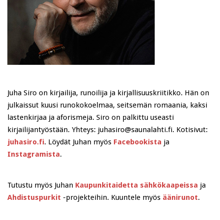
Juha Siro on kirjailija, runoilija ja kirjallisuuskriitikko. Hän on
julkaissut kuusi runokokoelmaa, seitsemän romaania, kaksi
lastenkirjaa ja aforismeja. Siro on palkittu useasti
kirjailijantyöstään. Yhteys: juhasiro@saunalahti.fi. Kotisivut:
juhasiro.fi
. Löydät Juhan myös
Facebookista
ja
Instagramista
.
Tutustu myös Juhan
Kaupunkitaidetta sähkökaapeissa
ja
Ahdistuspurkit
-projekteihin. Kuuntele myös
äänirunot
.