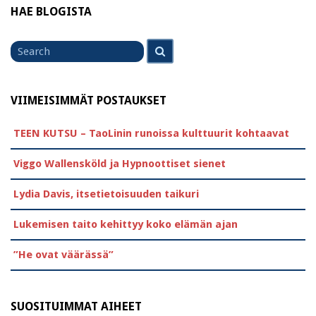
HAE BLOGISTA
Search
Search
for
VIIMEISIMMÄT POSTAUKSET
TEEN KUTSU – TaoLinin runoissa kulttuurit kohtaavat
Viggo Wallensköld ja Hypnoottiset sienet
Lydia Davis, itsetietoisuuden taikuri
Lukemisen taito kehittyy koko elämän ajan
”He ovat väärässä”
SUOSITUIMMAT AIHEET