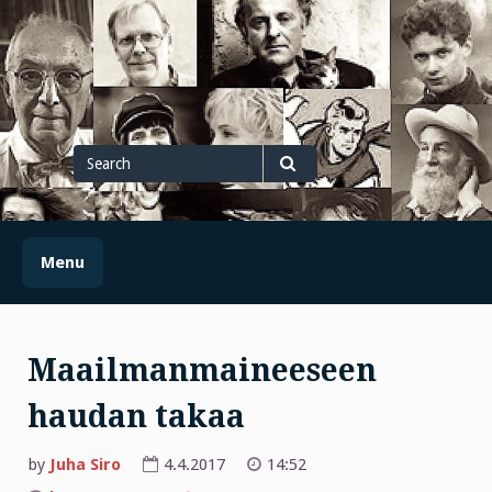
Skip
to
content
Search
for
Search
Menu
Maailmanmaineeseen
haudan takaa
by
Juha Siro
4.4.2017
14:52