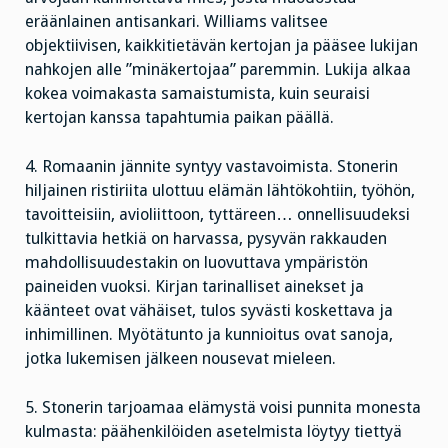
eräänlainen antisankari. Williams valitsee
objektiivisen, kaikkitietävän kertojan ja pääsee lukijan
nahkojen alle ”minäkertojaa” paremmin. Lukija alkaa
kokea voimakasta samaistumista, kuin seuraisi
kertojan kanssa tapahtumia paikan päällä.
4. Romaanin jännite syntyy vastavoimista. Stonerin
hiljainen ristiriita ulottuu elämän lähtökohtiin, työhön,
tavoitteisiin, avioliittoon, tyttäreen… onnellisuudeksi
tulkittavia hetkiä on harvassa, pysyvän rakkauden
mahdollisuudestakin on luovuttava ympäristön
paineiden vuoksi. Kirjan tarinalliset ainekset ja
käänteet ovat vähäiset, tulos syvästi koskettava ja
inhimillinen. Myötätunto ja kunnioitus ovat sanoja,
jotka lukemisen jälkeen nousevat mieleen.
5. Stonerin tarjoamaa elämystä voisi punnita monesta
kulmasta: päähenkilöiden asetelmista löytyy tiettyä