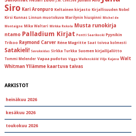
J.M. Coetzee
Siro
Kari Aronpuro
Keltainen kirjasto
Kirjallisuuden Nobel
Kirsi Kunnas
Linnun muotokuva
Marilynin hiuspinni
Michel de
Musta runokirja
Mika Waltari
Montaigne
Mirkka Rekola
Palladium Kirjat
ntamo
Pyynikin
Pentti Saarikoski
Raymond Carver
Trikoo
Réne Magritte
Saat toivoa kolmesti
Satakieli!
Suomen kirjailijaliitto
Sirkka Turkka
Savukeidas
Walt
Vapaa pudotus
Tommi Melender
Viggo Wallensköld
Viljo Kajava
Whitman
Yllämme kaartuva taivas
ARKISTOT
heinäkuu 2026
kesäkuu 2026
toukokuu 2026