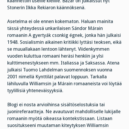
käännettiin useille kielille. Bazar on julkaissut nyt
Stonerin Ilkka Rekiaron käännöksenä.
Asetelma ei ole ennen kokematon. Haluan mainita
tässä yhteydessä unkarilaisen Sándor Márain
romaanin A gyertyák csonkig égnek, jonka hän julkaisi
1948. Sosialismin aikainen kritiikki lyttäsi teoksen, eikä
se muuallakaan lentoon lähtenyt. Viidenkymmen
vuoden kuluttua romaani heräsi henkiin ja ylsi
kulttimenestykseen mm. Italiassa ja Saksassa. Atena
julkaisi Tuomo Lahdelman suomennoksen vuonna
2001 nimellä Kynttilät palavat loppuun. Tarkalla
lähiluvulla Williamsin ja Márain romaaneista voi löytää
tyylillisiä yhteneväisyyksiä.
Blogi ei nosta arvioihinsa sisältöselostuksia tai
juonireferaatteja. Ne avautuvat mahdolliselle lukijalle
romaanin myötä oikeassa kontekstissaan. Listaan
suositukseeni muutaman kiteytyksen Williamsin