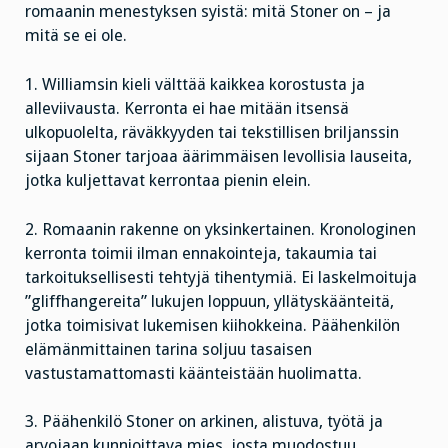
romaanin menestyksen syistä: mitä Stoner on – ja
mitä se ei ole.
1. Williamsin kieli välttää kaikkea korostusta ja
alleviivausta. Kerronta ei hae mitään itsensä
ulkopuolelta, räväkkyyden tai tekstillisen briljanssin
sijaan Stoner tarjoaa äärimmäisen levollisia lauseita,
jotka kuljettavat kerrontaa pienin elein.
2. Romaanin rakenne on yksinkertainen. Kronologinen
kerronta toimii ilman ennakointeja, takaumia tai
tarkoituksellisesti tehtyjä tihentymiä. Ei laskelmoituja
”gliffhangereita” lukujen loppuun, yllätyskäänteitä,
jotka toimisivat lukemisen kiihokkeina. Päähenkilön
elämänmittainen tarina soljuu tasaisen
vastustamattomasti käänteistään huolimatta.
3. Päähenkilö Stoner on arkinen, alistuva, työtä ja
arvojaan kunnioittava mies, josta muodostuu