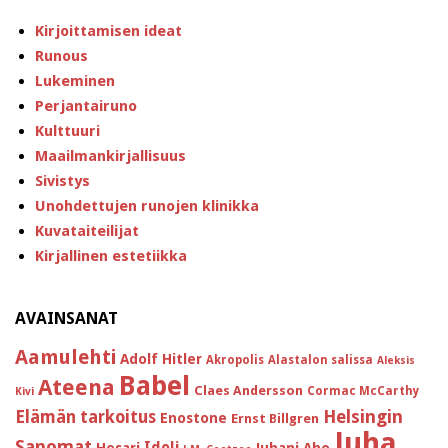
Kirjoittamisen ideat
Runous
Lukeminen
Perjantairuno
Kulttuuri
Maailmankirjallisuus
Sivistys
Unohdettujen runojen klinikka
Kuvataiteilijat
Kirjallinen estetiikka
AVAINSANAT
Aamulehti
Adolf Hitler
Akropolis
Alastalon salissa
Aleksis
Babel
Ateena
Claes Andersson
Cormac McCarthy
Kivi
Helsingin
Elämän tarkoitus
Enostone
Ernst Billgren
Juha
Sanomat
Idoli
Hesari
Juhani Aho