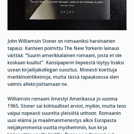
John Williamsin Stoner on romaaniksi harvinainen
tapaus. Kanteen poimittu The New Yorkerin lainaus
väittää: ”Suurin amerikkalainen romaani, josta et ole
koskaan kuullut”. Kansipaperin liepeestä löytyy lisäksi
usean kirjailijakollegan suositus. Monesti koettuja
markkinointikeinoja, mutta tässä tapauksessa olen
valmis allekirjoittamaan ne.
Williamsin romaani ilmestyi Amerikassa jo vuonna
1965. Stoner sai kohtuulliset arviot, myikin, mutta teos
vaipui nopeasti suurelta yleisöltä unhoon. Romaanin
uusi elämä ja maailmanmenestys alkoi Europasta
neljäkymmentä vuotta myöhemmin, kun kirja