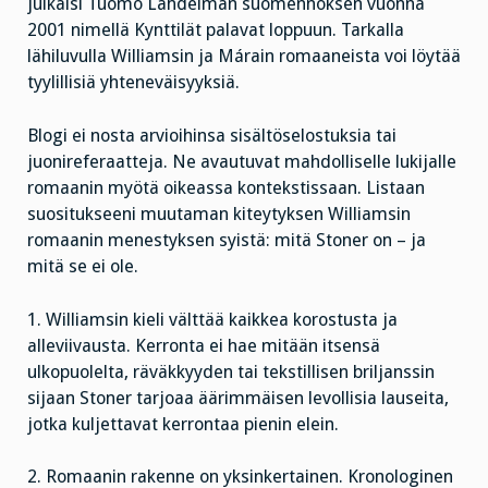
julkaisi Tuomo Lahdelman suomennoksen vuonna
2001 nimellä Kynttilät palavat loppuun. Tarkalla
lähiluvulla Williamsin ja Márain romaaneista voi löytää
tyylillisiä yhteneväisyyksiä.
Blogi ei nosta arvioihinsa sisältöselostuksia tai
juonireferaatteja. Ne avautuvat mahdolliselle lukijalle
romaanin myötä oikeassa kontekstissaan. Listaan
suositukseeni muutaman kiteytyksen Williamsin
romaanin menestyksen syistä: mitä Stoner on – ja
mitä se ei ole.
1. Williamsin kieli välttää kaikkea korostusta ja
alleviivausta. Kerronta ei hae mitään itsensä
ulkopuolelta, räväkkyyden tai tekstillisen briljanssin
sijaan Stoner tarjoaa äärimmäisen levollisia lauseita,
jotka kuljettavat kerrontaa pienin elein.
2. Romaanin rakenne on yksinkertainen. Kronologinen