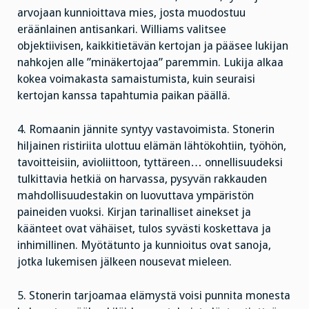
arvojaan kunnioittava mies, josta muodostuu
eräänlainen antisankari. Williams valitsee
objektiivisen, kaikkitietävän kertojan ja pääsee lukijan
nahkojen alle ”minäkertojaa” paremmin. Lukija alkaa
kokea voimakasta samaistumista, kuin seuraisi
kertojan kanssa tapahtumia paikan päällä.
4. Romaanin jännite syntyy vastavoimista. Stonerin
hiljainen ristiriita ulottuu elämän lähtökohtiin, työhön,
tavoitteisiin, avioliittoon, tyttäreen… onnellisuudeksi
tulkittavia hetkiä on harvassa, pysyvän rakkauden
mahdollisuudestakin on luovuttava ympäristön
paineiden vuoksi. Kirjan tarinalliset ainekset ja
käänteet ovat vähäiset, tulos syvästi koskettava ja
inhimillinen. Myötätunto ja kunnioitus ovat sanoja,
jotka lukemisen jälkeen nousevat mieleen.
5. Stonerin tarjoamaa elämystä voisi punnita monesta