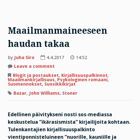
Maailmanmaineeseen
haudan takaa
by
Juha Siro
4.4.2017
14:52
on
Leave a comment
Maailmanmaineeseen
haudan
Blogit ja postaukset
,
Kirjallisuuspalkinnot
,
takaa
Maailmankirjallisuus
,
Psykologinen romaani
,
Suomennokset
,
Suosikkikirjat
Bazar
,
John Williams
,
Stoner
Edellinen päivitykseni nosti sos-mediassa
keskustelua ”ikärasismista” kirjailijoita kohtaan.
Tulenkantajien kirjallisuuspalkinto
vientiponnisteluineen ”nuorille, kauniille ja