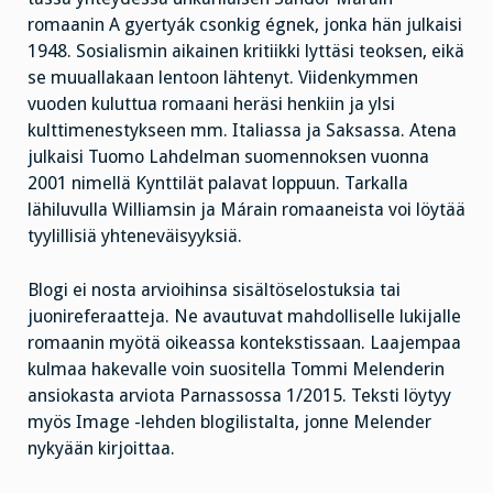
romaanin A gyertyák csonkig égnek, jonka hän julkaisi
1948. Sosialismin aikainen kritiikki lyttäsi teoksen, eikä
se muuallakaan lentoon lähtenyt. Viidenkymmen
vuoden kuluttua romaani heräsi henkiin ja ylsi
kulttimenestykseen mm. Italiassa ja Saksassa. Atena
julkaisi Tuomo Lahdelman suomennoksen vuonna
2001 nimellä Kynttilät palavat loppuun. Tarkalla
lähiluvulla Williamsin ja Márain romaaneista voi löytää
tyylillisiä yhteneväisyyksiä.
Blogi ei nosta arvioihinsa sisältöselostuksia tai
juonireferaatteja. Ne avautuvat mahdolliselle lukijalle
romaanin myötä oikeassa kontekstissaan. Laajempaa
kulmaa hakevalle voin suositella Tommi Melenderin
ansiokasta arviota Parnassossa 1/2015. Teksti löytyy
myös Image -lehden blogilistalta, jonne Melender
nykyään kirjoittaa.