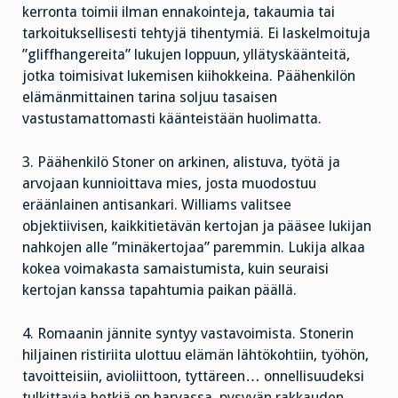
kerronta toimii ilman ennakointeja, takaumia tai
tarkoituksellisesti tehtyjä tihentymiä. Ei laskelmoituja
”gliffhangereita” lukujen loppuun, yllätyskäänteitä,
jotka toimisivat lukemisen kiihokkeina. Päähenkilön
elämänmittainen tarina soljuu tasaisen
vastustamattomasti käänteistään huolimatta.
3. Päähenkilö Stoner on arkinen, alistuva, työtä ja
arvojaan kunnioittava mies, josta muodostuu
eräänlainen antisankari. Williams valitsee
objektiivisen, kaikkitietävän kertojan ja pääsee lukijan
nahkojen alle ”minäkertojaa” paremmin. Lukija alkaa
kokea voimakasta samaistumista, kuin seuraisi
kertojan kanssa tapahtumia paikan päällä.
4. Romaanin jännite syntyy vastavoimista. Stonerin
hiljainen ristiriita ulottuu elämän lähtökohtiin, työhön,
tavoitteisiin, avioliittoon, tyttäreen… onnellisuudeksi
tulkittavia hetkiä on harvassa, pysyvän rakkauden