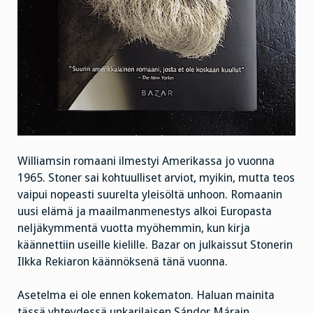
Williamsin romaani ilmestyi Amerikassa jo vuonna
1965. Stoner sai kohtuulliset arviot, myikin, mutta teos
vaipui nopeasti suurelta yleisöltä unhoon. Romaanin
uusi elämä ja maailmanmenestys alkoi Europasta
neljäkymmentä vuotta myöhemmin, kun kirja
käännettiin useille kielille. Bazar on julkaissut Stonerin
Ilkka Rekiaron käännöksenä tänä vuonna.
Asetelma ei ole ennen kokematon. Haluan mainita
tässä yhteydessä unkarilaisen Sándor Márain