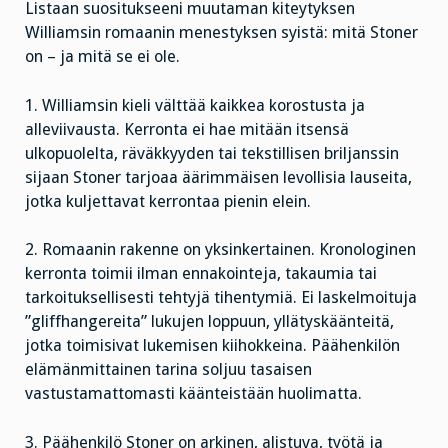
Listaan suositukseeni muutaman kiteytyksen
Williamsin romaanin menestyksen syistä: mitä Stoner
on – ja mitä se ei ole.
1. Williamsin kieli välttää kaikkea korostusta ja
alleviivausta. Kerronta ei hae mitään itsensä
ulkopuolelta, räväkkyyden tai tekstillisen briljanssin
sijaan Stoner tarjoaa äärimmäisen levollisia lauseita,
jotka kuljettavat kerrontaa pienin elein.
2. Romaanin rakenne on yksinkertainen. Kronologinen
kerronta toimii ilman ennakointeja, takaumia tai
tarkoituksellisesti tehtyjä tihentymiä. Ei laskelmoituja
”gliffhangereita” lukujen loppuun, yllätyskäänteitä,
jotka toimisivat lukemisen kiihokkeina. Päähenkilön
elämänmittainen tarina soljuu tasaisen
vastustamattomasti käänteistään huolimatta.
3. Päähenkilö Stoner on arkinen, alistuva, työtä ja