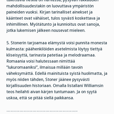
mahdollisuudestakin on luovuttava ympäristön
paineiden vuoksi. Kirjan tarinalliset ainekset ja
käänteet ovat vähäiset, tulos syvästi koskettava ja
inhimillinen. Myötätunto ja kunnioitus ovat sanoja,
jotka lukemisen jälkeen nousevat mieleen.
5. Stonerin tarjoamaa elämystä voisi punnita monesta
kulmasta: päähenkilöiden asetelmista löytyy tiettyä
kliseisyyttä, tarinasta patetiaa ja melodraamaa.
Romaania voisi halutessaan nimittää
”lukuromaaniksi”, ilmaisua millään tavoin
väheksymättä. Edellä mainituista syistä huolimatta, ja
myös niiden tähden, Stoner jäänee pysyvästi
kirjallisuuden historiaan. Omalla listallani Williamsin
teos heilahti aivan kärjen tuntumaan. Ja on syytä
uskoa, että se pitää siellä paikkansa.
…………………………………………..