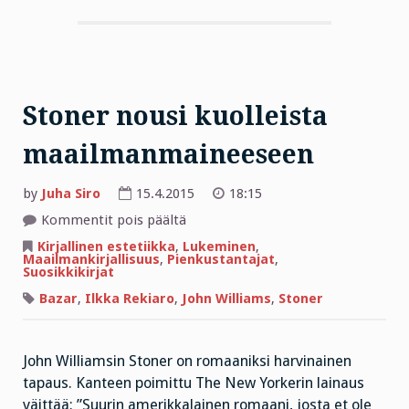
Stoner nousi kuolleista
maailmanmaineeseen
by
Juha Siro
15.4.2015
18:15
artikkelissa
Kommentit pois päältä
Stoner
nousi
Kirjallinen estetiikka
,
Lukeminen
,
kuolleista
Maailmankirjallisuus
,
Pienkustantajat
,
maailmanmaineeseen
Suosikkikirjat
Bazar
,
Ilkka Rekiaro
,
John Williams
,
Stoner
John Williamsin Stoner on romaaniksi harvinainen
tapaus. Kanteen poimittu The New Yorkerin lainaus
väittää: ”Suurin amerikkalainen romaani, josta et ole