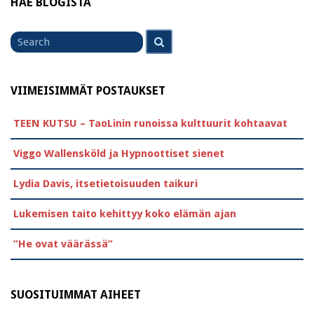
HAE BLOGISTA
Search
Search
for
VIIMEISIMMÄT POSTAUKSET
TEEN KUTSU – TaoLinin runoissa kulttuurit kohtaavat
Viggo Wallensköld ja Hypnoottiset sienet
Lydia Davis, itsetietoisuuden taikuri
Lukemisen taito kehittyy koko elämän ajan
”He ovat väärässä”
SUOSITUIMMAT AIHEET