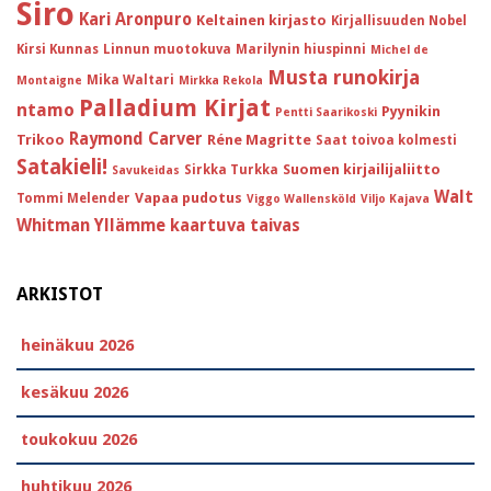
Siro
Kari Aronpuro
Keltainen kirjasto
Kirjallisuuden Nobel
Kirsi Kunnas
Linnun muotokuva
Marilynin hiuspinni
Michel de
Musta runokirja
Mika Waltari
Montaigne
Mirkka Rekola
Palladium Kirjat
ntamo
Pyynikin
Pentti Saarikoski
Raymond Carver
Trikoo
Réne Magritte
Saat toivoa kolmesti
Satakieli!
Suomen kirjailijaliitto
Sirkka Turkka
Savukeidas
Walt
Vapaa pudotus
Tommi Melender
Viggo Wallensköld
Viljo Kajava
Whitman
Yllämme kaartuva taivas
ARKISTOT
heinäkuu 2026
kesäkuu 2026
toukokuu 2026
huhtikuu 2026