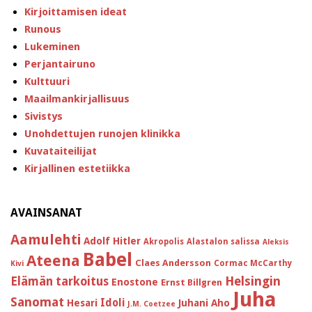
Kirjoittamisen ideat
Runous
Lukeminen
Perjantairuno
Kulttuuri
Maailmankirjallisuus
Sivistys
Unohdettujen runojen klinikka
Kuvataiteilijat
Kirjallinen estetiikka
AVAINSANAT
Aamulehti
Adolf Hitler
Akropolis
Alastalon salissa
Aleksis
Babel
Ateena
Claes Andersson
Cormac McCarthy
Kivi
Helsingin
Elämän tarkoitus
Enostone
Ernst Billgren
Juha
Sanomat
Idoli
Hesari
Juhani Aho
J.M. Coetzee