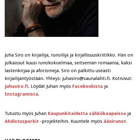
Juha Siro on kirjailija, runoilija ja kirjallisuuskriitikko. Hän on
julkaissut kuusi runokokoelmaa, seitsemän romaania, kaksi
lastenkirjaa ja aforismeja. Siro on palkittu useasti
kirjailijantyöstään. Yhteys: juhasiro@saunalahti.fi. Kotisivut:
juhasiro.fi
. Löydät Juhan myös
Facebookista
ja
Instagramista
.
Tutustu myös Juhan
Kaupunkitaidetta sähkökaapeissa
ja
Ahdistuspurkit
-projekteihin. Kuuntele myös
äänirunot
.