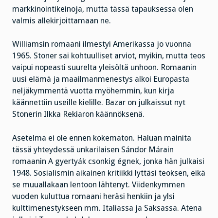
markkinointikeinoja, mutta tässä tapauksessa olen
valmis allekirjoittamaan ne.
Williamsin romaani ilmestyi Amerikassa jo vuonna
1965. Stoner sai kohtuulliset arviot, myikin, mutta teos
vaipui nopeasti suurelta yleisöltä unhoon. Romaanin
uusi elämä ja maailmanmenestys alkoi Europasta
neljäkymmentä vuotta myöhemmin, kun kirja
käännettiin useille kielille. Bazar on julkaissut nyt
Stonerin Ilkka Rekiaron käännöksenä.
Asetelma ei ole ennen kokematon. Haluan mainita
tässä yhteydessä unkarilaisen Sándor Márain
romaanin A gyertyák csonkig égnek, jonka hän julkaisi
1948. Sosialismin aikainen kritiikki lyttäsi teoksen, eikä
se muuallakaan lentoon lähtenyt. Viidenkymmen
vuoden kuluttua romaani heräsi henkiin ja ylsi
kulttimenestykseen mm. Italiassa ja Saksassa. Atena