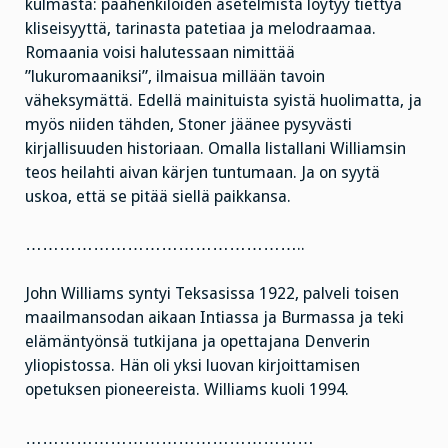
kulmasta: päähenkilöiden asetelmista löytyy tiettyä
kliseisyyttä, tarinasta patetiaa ja melodraamaa.
Romaania voisi halutessaan nimittää
”lukuromaaniksi”, ilmaisua millään tavoin
väheksymättä. Edellä mainituista syistä huolimatta, ja
myös niiden tähden, Stoner jäänee pysyvästi
kirjallisuuden historiaan. Omalla listallani Williamsin
teos heilahti aivan kärjen tuntumaan. Ja on syytä
uskoa, että se pitää siellä paikkansa.
…………………………………………..
John Williams syntyi Teksasissa 1922, palveli toisen
maailmansodan aikaan Intiassa ja Burmassa ja teki
elämäntyönsä tutkijana ja opettajana Denverin
yliopistossa. Hän oli yksi luovan kirjoittamisen
opetuksen pioneereista. Williams kuoli 1994.
……………………………………………