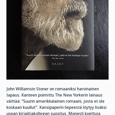
John Williamsin Stoner on romaaniksi harvinainen
tapaus. Kanteen poimittu The New Yorkerin lainaus
väittää: ”Suurin amerikkalainen romaani, josta et ole
koskaan kuullut”. Kansipaperin liepeestä löytyy lisäksi
usean kirjailijakollegan suositus. Monesti koettuja