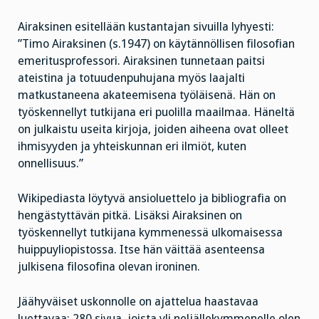
Airaksinen esitellään kustantajan sivuilla lyhyesti:
”Timo Airaksinen (s.1947) on käytännöllisen filosofian
emeritusprofessori. Airaksinen tunnetaan paitsi
ateistina ja totuudenpuhujana myös laajalti
matkustaneena akateemisena työläisenä. Hän on
työskennellyt tutkijana eri puolilla maailmaa. Häneltä
on julkaistu useita kirjoja, joiden aiheena ovat olleet
ihmisyyden ja yhteiskunnan eri ilmiöt, kuten
onnellisuus.”
Wikipediasta löytyvä ansioluettelo ja bibliografia on
hengästyttävän pitkä. Lisäksi Airaksinen on
työskennellyt tutkijana kymmenessä ulkomaisessa
huippuyliopistossa. Itse hän väittää asenteensa
julkisena filosofina olevan ironinen.
Jäähyväiset uskonnolle on ajattelua haastavaa
luettavaa: 280 sivua, joista yli neljällekymmenelle olen