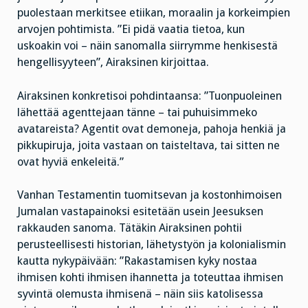
puolestaan merkitsee etiikan, moraalin ja korkeimpien
arvojen pohtimista. ”Ei pidä vaatia tietoa, kun
uskoakin voi – näin sanomalla siirrymme henkisestä
hengellisyyteen”, Airaksinen kirjoittaa.
Airaksinen konkretisoi pohdintaansa: ”Tuonpuoleinen
lähettää agenttejaan tänne – tai puhuisimmeko
avatareista? Agentit ovat demoneja, pahoja henkiä ja
pikkupiruja, joita vastaan on taisteltava, tai sitten ne
ovat hyviä enkeleitä.”
Vanhan Testamentin tuomitsevan ja kostonhimoisen
Jumalan vastapainoksi esitetään usein Jeesuksen
rakkauden sanoma. Tätäkin Airaksinen pohtii
perusteellisesti historian, lähetystyön ja kolonialismin
kautta nykypäivään: ”Rakastamisen kyky nostaa
ihmisen kohti ihmisen ihannetta ja toteuttaa ihmisen
syvintä olemusta ihmisenä – näin siis katolisessa