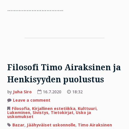
……………………………..
Filosofi Timo Airaksinen ja
Henkisyyden puolustus
by
Juha Siro
16.7.2020
18:32
on
Leave a comment
Filosofi
Timo
Filosofia
,
Kirjallinen estetiikka
,
Kulttuuri
,
Airaksinen
Lukeminen
,
Sivistys
,
Tietokirjat
,
Usko ja
ja
uskomukset
Henkisyyden
puolustus
Bazar
,
Jäähyväiset uskonnolle
,
Timo Airaksinen