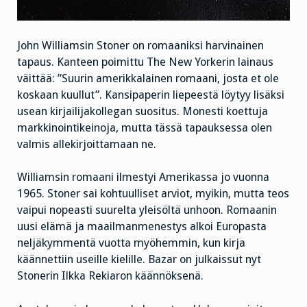
John Williamsin Stoner on romaaniksi harvinainen
tapaus. Kanteen poimittu The New Yorkerin lainaus
väittää: ”Suurin amerikkalainen romaani, josta et ole
koskaan kuullut”. Kansipaperin liepeestä löytyy lisäksi
usean kirjailijakollegan suositus. Monesti koettuja
markkinointikeinoja, mutta tässä tapauksessa olen
valmis allekirjoittamaan ne.
Williamsin romaani ilmestyi Amerikassa jo vuonna
1965. Stoner sai kohtuulliset arviot, myikin, mutta teos
vaipui nopeasti suurelta yleisöltä unhoon. Romaanin
uusi elämä ja maailmanmenestys alkoi Europasta
neljäkymmentä vuotta myöhemmin, kun kirja
käännettiin useille kielille. Bazar on julkaissut nyt
Stonerin Ilkka Rekiaron käännöksenä.