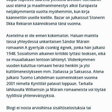
uusi elämä ja maailmanmenestys alkoi Europasta
neljäkymmentä vuotta myöhemmin, kun kirja
käännettiin useille kielille. Bazar on julkaissut Stonerin
Ilkka Rekiaron käännöksenä tänä vuonna.
Asetelma ei ole ennen kokematon. Haluan mainita
tässä yhteydessä unkarilaisen Sándor Márain
romaanin A gyertyák csonkig égnek, jonka hän julkaisi
1948. Sosialismin aikainen kritiikki lyttäsi teoksen, eikä
se muuallakaan lentoon lähtenyt. Viidenkymmen
vuoden kuluttua romaani heräsi henkiin ja ylsi
kulttimenestykseen mm. Italiassa ja Saksassa. Atena
julkaisi Tuomo Lahdelman suomennoksen vuonna
2001 nimellä Kynttilät palavat loppuun. Tarkalla
lähiluvulla Williamsin ja Márain romaaneista voi löytää
tyylillisiä yhteneväisyyksiä.
Blogi ei nosta arvioihinsa sisältöselostuksia tai