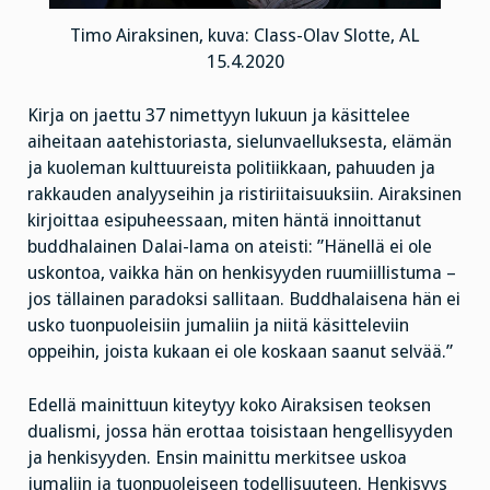
Timo Airaksinen, kuva: Class-Olav Slotte, AL
15.4.2020
Kirja on jaettu 37 nimettyyn lukuun ja käsittelee
aiheitaan aatehistoriasta, sielunvaelluksesta, elämän
ja kuoleman kulttuureista politiikkaan, pahuuden ja
rakkauden analyyseihin ja ristiriitaisuuksiin. Airaksinen
kirjoittaa esipuheessaan, miten häntä innoittanut
buddhalainen Dalai-lama on ateisti: ”Hänellä ei ole
uskontoa, vaikka hän on henkisyyden ruumiillistuma –
jos tällainen paradoksi sallitaan. Buddhalaisena hän ei
usko tuonpuoleisiin jumaliin ja niitä käsitteleviin
oppeihin, joista kukaan ei ole koskaan saanut selvää.”
Edellä mainittuun kiteytyy koko Airaksisen teoksen
dualismi, jossa hän erottaa toisistaan hengellisyyden
ja henkisyyden. Ensin mainittu merkitsee uskoa
jumaliin ja tuonpuoleiseen todellisuuteen. Henkisyys