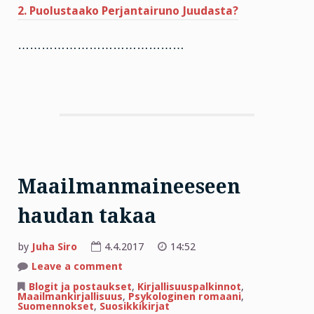
2. Puolustaako Perjantairuno Juudasta?
……………………………………
Maailmanmaineeseen
haudan takaa
by
Juha Siro
4.4.2017
14:52
on
Leave a comment
Maailmanmaineeseen
haudan
Blogit ja postaukset
,
Kirjallisuuspalkinnot
,
takaa
Maailmankirjallisuus
,
Psykologinen romaani
,
Suomennokset
,
Suosikkikirjat