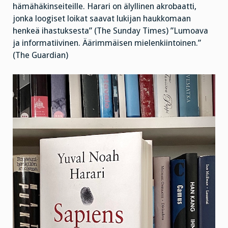
takaa
hämähäkinseiteille. Harari on älyllinen akrobaatti,
tähän
päivään
jonka loogiset loikat saavat lukijan haukkomaan
henkeä ihastuksesta” (The Sunday Times) ”Lumoava
ja informatiivinen. Äärimmäisen mielenkiintoinen.”
(The Guardian)