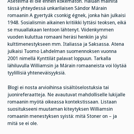
Asetelma ei ole ennen kokematon. Haluan mainita
tässä yhteydessä unkarilaisen Sándor Márain
romaanin A gyertyák csonkig égnek, jonka hän julkaisi
1948. Sosialismin aikainen kritiikki lyttäsi teoksen, eikä
se muuallakaan lentoon lähtenyt. Viidenkymmen
vuoden kuluttua romaani heräsi henkiin ja ylsi
kulttimenestykseen mm. Italiassa ja Saksassa. Atena
julkaisi Tuomo Lahdelman suomennoksen vuonna
2001 nimellä Kynttilät palavat loppuun. Tarkalla
lähiluvulla Williamsin ja Márain romaaneista voi löytää
tyylillisiä yhteneväisyyksiä.
Blogi ei nosta arvioihinsa sisältöselostuksia tai
juonireferaatteja. Ne avautuvat mahdolliselle lukijalle
romaanin myötä oikeassa kontekstissaan. Listaan
suositukseeni muutaman kiteytyksen Williamsin
romaanin menestyksen syistä: mitä Stoner on – ja
mitä se ei ole.