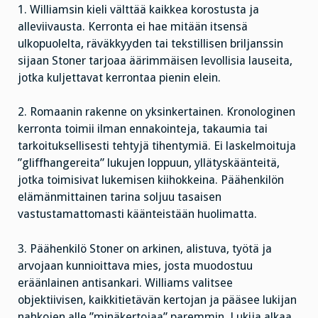
1. Williamsin kieli välttää kaikkea korostusta ja
alleviivausta. Kerronta ei hae mitään itsensä
ulkopuolelta, räväkkyyden tai tekstillisen briljanssin
sijaan Stoner tarjoaa äärimmäisen levollisia lauseita,
jotka kuljettavat kerrontaa pienin elein.
2. Romaanin rakenne on yksinkertainen. Kronologinen
kerronta toimii ilman ennakointeja, takaumia tai
tarkoituksellisesti tehtyjä tihentymiä. Ei laskelmoituja
”gliffhangereita” lukujen loppuun, yllätyskäänteitä,
jotka toimisivat lukemisen kiihokkeina. Päähenkilön
elämänmittainen tarina soljuu tasaisen
vastustamattomasti käänteistään huolimatta.
3. Päähenkilö Stoner on arkinen, alistuva, työtä ja
arvojaan kunnioittava mies, josta muodostuu
eräänlainen antisankari. Williams valitsee
objektiivisen, kaikkitietävän kertojan ja pääsee lukijan
nahkojen alle ”minäkertojaa” paremmin. Lukija alkaa