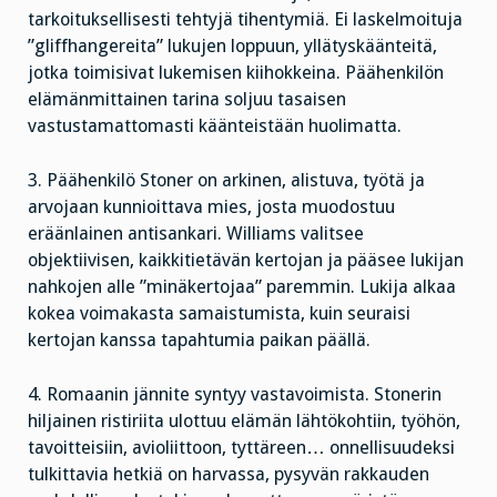
tarkoituksellisesti tehtyjä tihentymiä. Ei laskelmoituja
”gliffhangereita” lukujen loppuun, yllätyskäänteitä,
jotka toimisivat lukemisen kiihokkeina. Päähenkilön
elämänmittainen tarina soljuu tasaisen
vastustamattomasti käänteistään huolimatta.
3. Päähenkilö Stoner on arkinen, alistuva, työtä ja
arvojaan kunnioittava mies, josta muodostuu
eräänlainen antisankari. Williams valitsee
objektiivisen, kaikkitietävän kertojan ja pääsee lukijan
nahkojen alle ”minäkertojaa” paremmin. Lukija alkaa
kokea voimakasta samaistumista, kuin seuraisi
kertojan kanssa tapahtumia paikan päällä.
4. Romaanin jännite syntyy vastavoimista. Stonerin
hiljainen ristiriita ulottuu elämän lähtökohtiin, työhön,
tavoitteisiin, avioliittoon, tyttäreen… onnellisuudeksi
tulkittavia hetkiä on harvassa, pysyvän rakkauden