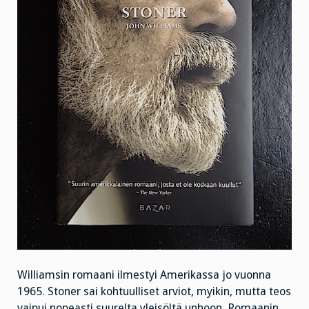
Williamsin romaani ilmestyi Amerikassa jo vuonna
1965. Stoner sai kohtuulliset arviot, myikin, mutta teos
vaipui nopeasti suurelta yleisöltä unhoon. Romaanin