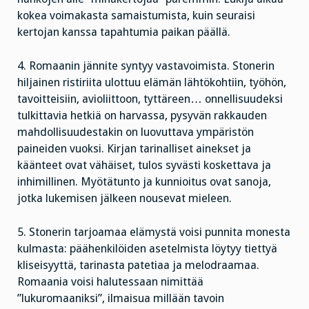
kokea voimakasta samaistumista, kuin seuraisi
kertojan kanssa tapahtumia paikan päällä.
4. Romaanin jännite syntyy vastavoimista. Stonerin
hiljainen ristiriita ulottuu elämän lähtökohtiin, työhön,
tavoitteisiin, avioliittoon, tyttäreen… onnellisuudeksi
tulkittavia hetkiä on harvassa, pysyvän rakkauden
mahdollisuudestakin on luovuttava ympäristön
paineiden vuoksi. Kirjan tarinalliset ainekset ja
käänteet ovat vähäiset, tulos syvästi koskettava ja
inhimillinen. Myötätunto ja kunnioitus ovat sanoja,
jotka lukemisen jälkeen nousevat mieleen.
5. Stonerin tarjoamaa elämystä voisi punnita monesta
kulmasta: päähenkilöiden asetelmista löytyy tiettyä
kliseisyyttä, tarinasta patetiaa ja melodraamaa.
Romaania voisi halutessaan nimittää
”lukuromaaniksi”, ilmaisua millään tavoin