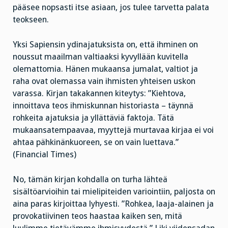
pääsee nopsasti itse asiaan, jos tulee tarvetta palata
teokseen.
Yksi Sapiensin ydinajatuksista on, että ihminen on
noussut maailman valtiaaksi kyvyllään kuvitella
olemattomia. Hänen mukaansa jumalat, valtiot ja
raha ovat olemassa vain ihmisten yhteisen uskon
varassa. Kirjan takakannen kiteytys: ”Kiehtova,
innoittava teos ihmiskunnan historiasta – täynnä
rohkeita ajatuksia ja yllättäviä faktoja. Tätä
mukaansatempaavaa, myyttejä murtavaa kirjaa ei voi
ahtaa pähkinänkuoreen, se on vain luettava.”
(Financial Times)
No, tämän kirjan kohdalla on turha lähteä
sisältöarvioihin tai mielipiteiden variointiin, paljosta on
aina paras kirjoittaa lyhyesti. ”Rohkea, laaja-alainen ja
provokatiivinen teos haastaa kaiken sen, mitä