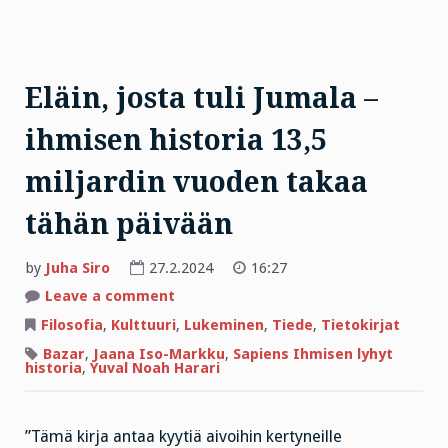
Eläin, josta tuli Jumala –
ihmisen historia 13,5
miljardin vuoden takaa
tähän päivään
by
Juha Siro
27.2.2024
16:27
on
Leave a comment
Eläin,
josta
Filosofia
,
Kulttuuri
,
Lukeminen
,
Tiede
,
Tietokirjat
tuli
Jumala
Bazar
,
Jaana Iso-Markku
,
Sapiens Ihmisen lyhyt
–
historia
,
Yuval Noah Harari
ihmisen
historia
13,5
miljardin
vuoden
”Tämä kirja antaa kyytiä aivoihin kertyneille