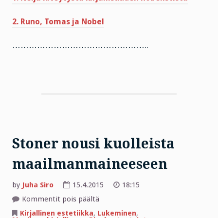
2. Runo, Tomas ja Nobel
…………………………………………..
Stoner nousi kuolleista
maailmanmaineeseen
by
Juha Siro
15.4.2015
18:15
artikkelissa
Kommentit pois päältä
Stoner
nousi
Kirjallinen estetiikka
,
Lukeminen
,