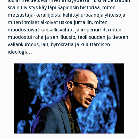
luulimme tietävämme ihmisyydestä.” Liki viidensadan
sivun tiivistys käy läpi Sapiensin historiaa, miten
metsästäjä-keräilijöistä kehittyi urbaaneja yhteisöjä,
miten ihmiset alkoivat uskoa jumaliin, miten
muodostuivat kansallisvaltiot ja imperiumit, miten
muodostui raha ja sen illuusio, teollisuuden ja tieteen
vallankumous, lait, byrokratia ja kuluttamisen
ideologia…