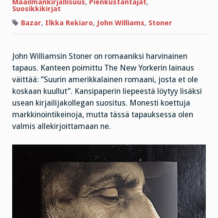
kuolleista
Maailmankirjallisuus
,
Pienkustantajat
,
maailmanmaineeseen
Suosikkikirjat
Bazar
,
Ilkka Rekiaro
,
John Williams
,
Stoner
John Williamsin Stoner on romaaniksi harvinainen
tapaus. Kanteen poimittu The New Yorkerin lainaus
väittää: ”Suurin amerikkalainen romaani, josta et ole
koskaan kuullut”. Kansipaperin liepeestä löytyy lisäksi
usean kirjailijakollegan suositus. Monesti koettuja
markkinointikeinoja, mutta tässä tapauksessa olen
valmis allekirjoittamaan ne.