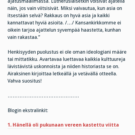
ajatusmaailmassa. Lutheruslaisetkin voisivat ajatella
näin, jos vain viitsisivät. Miksi vaivautua, kun asia on
itsestään selvä? Rakkaus on hyvä asia ja kaikki
kannattavat hyviä asioita. /…/ Kansankirkkomme ei
oikein tarjoa ajattelun syvempää haastetta, kunhan
vain rakastaa.”
Henkisyyden puolustus ei ole oman ideologiani määre
tai mittatikku. Avartavaa luettavaa kaikkia kulttuureja
lävistävistä uskonnoista ja niiden historiasta se on.
Airaksinen kirjoittaa letkeällä ja vetävällä otteella.
Vahva suositus!
……………………………………
Blogin ekstralinkit:
1. Hänellä oli pukunaan vereen kastettu viitta