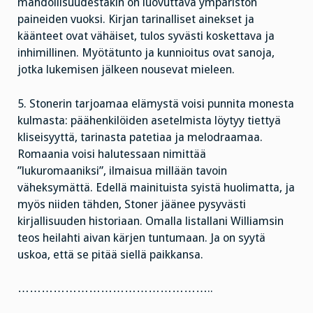
mahdollisuudestakin on luovuttava ympäristön
paineiden vuoksi. Kirjan tarinalliset ainekset ja
käänteet ovat vähäiset, tulos syvästi koskettava ja
inhimillinen. Myötätunto ja kunnioitus ovat sanoja,
jotka lukemisen jälkeen nousevat mieleen.
5. Stonerin tarjoamaa elämystä voisi punnita monesta
kulmasta: päähenkilöiden asetelmista löytyy tiettyä
kliseisyyttä, tarinasta patetiaa ja melodraamaa.
Romaania voisi halutessaan nimittää
”lukuromaaniksi”, ilmaisua millään tavoin
väheksymättä. Edellä mainituista syistä huolimatta, ja
myös niiden tähden, Stoner jäänee pysyvästi
kirjallisuuden historiaan. Omalla listallani Williamsin
teos heilahti aivan kärjen tuntumaan. Ja on syytä
uskoa, että se pitää siellä paikkansa.
…………………………………………..