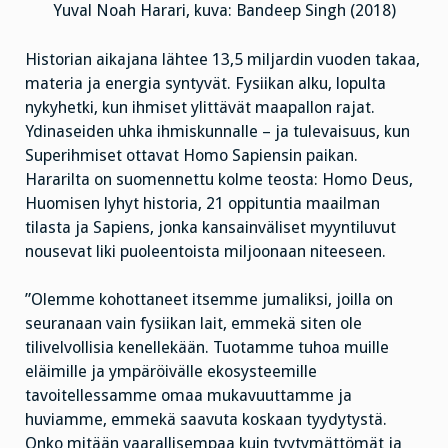
Yuval Noah Harari, kuva: Bandeep Singh (2018)
Historian aikajana lähtee 13,5 miljardin vuoden takaa,
materia ja energia syntyvät. Fysiikan alku, lopulta
nykyhetki, kun ihmiset ylittävät maapallon rajat.
Ydinaseiden uhka ihmiskunnalle – ja tulevaisuus, kun
Superihmiset ottavat Homo Sapiensin paikan.
Hararilta on suomennettu kolme teosta: Homo Deus,
Huomisen lyhyt historia, 21 oppituntia maailman
tilasta ja Sapiens, jonka kansainväliset myyntiluvut
nousevat liki puoleentoista miljoonaan niteeseen.
”Olemme kohottaneet itsemme jumaliksi, joilla on
seuranaan vain fysiikan lait, emmekä siten ole
tilivelvollisia kenellekään. Tuotamme tuhoa muille
eläimille ja ympäröivälle ekosysteemille
tavoitellessamme omaa mukavuuttamme ja
huviamme, emmekä saavuta koskaan tyydytystä.
Onko mitään vaarallisempaa kuin tyytymättömät ja