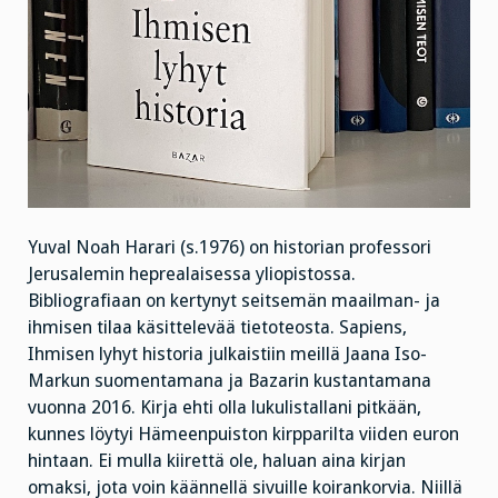
Yuval Noah Harari (s.1976) on historian professori
Jerusalemin heprealaisessa yliopistossa.
Bibliografiaan on kertynyt seitsemän maailman- ja
ihmisen tilaa käsittelevää tietoteosta. Sapiens,
Ihmisen lyhyt historia julkaistiin meillä Jaana Iso-
Markun suomentamana ja Bazarin kustantamana
vuonna 2016. Kirja ehti olla lukulistallani pitkään,
kunnes löytyi Hämeenpuiston kirpparilta viiden euron
hintaan. Ei mulla kiirettä ole, haluan aina kirjan
omaksi, jota voin käännellä sivuille koirankorvia. Niillä