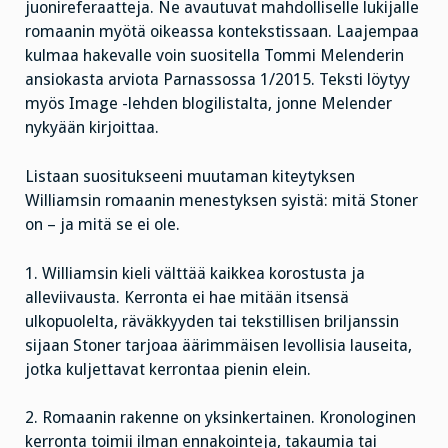
juonireferaatteja. Ne avautuvat mahdolliselle lukijalle
romaanin myötä oikeassa kontekstissaan. Laajempaa
kulmaa hakevalle voin suositella Tommi Melenderin
ansiokasta arviota Parnassossa 1/2015. Teksti löytyy
myös Image -lehden blogilistalta, jonne Melender
nykyään kirjoittaa.
Listaan suositukseeni muutaman kiteytyksen
Williamsin romaanin menestyksen syistä: mitä Stoner
on – ja mitä se ei ole.
1. Williamsin kieli välttää kaikkea korostusta ja
alleviivausta. Kerronta ei hae mitään itsensä
ulkopuolelta, räväkkyyden tai tekstillisen briljanssin
sijaan Stoner tarjoaa äärimmäisen levollisia lauseita,
jotka kuljettavat kerrontaa pienin elein.
2. Romaanin rakenne on yksinkertainen. Kronologinen
kerronta toimii ilman ennakointeja, takaumia tai