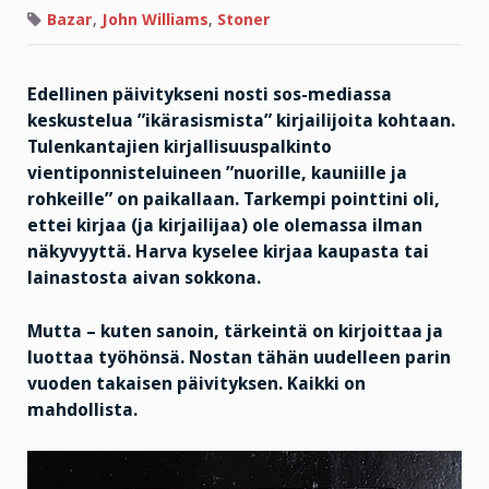
Bazar
,
John Williams
,
Stoner
Edellinen päivitykseni nosti sos-mediassa
keskustelua ”ikärasismista” kirjailijoita kohtaan.
Tulenkantajien kirjallisuuspalkinto
vientiponnisteluineen ”nuorille, kauniille ja
rohkeille” on paikallaan. Tarkempi pointtini oli,
ettei kirjaa (ja kirjailijaa) ole olemassa ilman
näkyvyyttä. Harva kyselee kirjaa kaupasta tai
lainastosta aivan sokkona.
Mutta – kuten sanoin, tärkeintä on kirjoittaa ja
luottaa työhönsä. Nostan tähän uudelleen parin
vuoden takaisen päivityksen. Kaikki on
mahdollista.