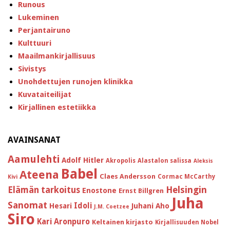
Runous
Lukeminen
Perjantairuno
Kulttuuri
Maailmankirjallisuus
Sivistys
Unohdettujen runojen klinikka
Kuvataiteilijat
Kirjallinen estetiikka
AVAINSANAT
Aamulehti
Adolf Hitler
Akropolis
Alastalon salissa
Aleksis
Babel
Ateena
Claes Andersson
Cormac McCarthy
Kivi
Helsingin
Elämän tarkoitus
Enostone
Ernst Billgren
Juha
Sanomat
Idoli
Hesari
Juhani Aho
J.M. Coetzee
Siro
Kari Aronpuro
Keltainen kirjasto
Kirjallisuuden Nobel