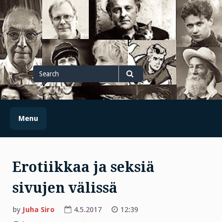
Skip
to
content
Search
for
Search
Menu
Erotiikkaa ja seksiä
sivujen välissä
by
Juha Siro
4.5.2017
12:39