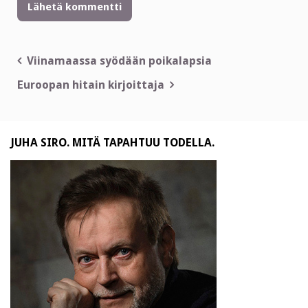
Artikkelien
Viinamaassa syödään poikalapsia
selaus
Euroopan hitain kirjoittaja
JUHA SIRO. MITÄ TAPAHTUU TODELLA.