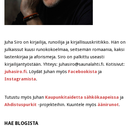
Juha Siro on kirjailija, runoilija ja kirjallisuuskriitikko. Hän on
julkaissut kuusi runokokoelmaa, seitsemän romaania, kaksi
lastenkirjaa ja aforismeja. Siro on palkittu useasti
kirjailijantyöstään. Yhteys: juhasiro@saunalahti.fi. Kotisivut:
juhasiro.fi
. Löydät Juhan myös
Facebookista
ja
Instagramista
.
Tutustu myös Juhan
Kaupunkitaidetta sähkökaapeissa
ja
Ahdistuspurkit
-projekteihin. Kuuntele myös
äänirunot
.
HAE BLOGISTA