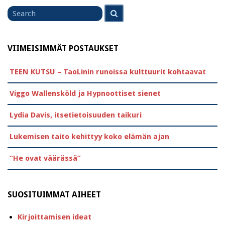
Search
Search
for
VIIMEISIMMÄT POSTAUKSET
TEEN KUTSU – TaoLinin runoissa kulttuurit kohtaavat
Viggo Wallensköld ja Hypnoottiset sienet
Lydia Davis, itsetietoisuuden taikuri
Lukemisen taito kehittyy koko elämän ajan
”He ovat väärässä”
SUOSITUIMMAT AIHEET
Kirjoittamisen ideat