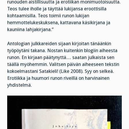
runouden aistillisuutta ja erotiikan monimuotoisuutta.
Teos tulee iholle ja täyttää lukijansa eroottisilla
kohtaamisilla. Teos toimii runon lukijan
hemmottelukeskuksena, kattavana käsikirjana ja
kauniina lahjakirjana.”
Antologian julkkareiden sijaan kirjoitan tänäänkin
työpöytäni takana. Nostan kuitenkin blogiin aiheesta
runon. En kirjaan päätynyttä… saatan julkaista sen
täällä myöhemmin. Valitsen päivän aiheeseen tekstin
kokoelmastani Satakieli! (Like 2008). Syy on selkeä.
Erotiikka ja huumori runon riveillä on harvinainen
yhdistelmä.