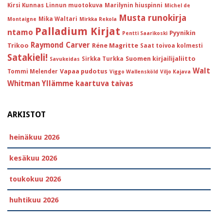
Kirsi Kunnas
Linnun muotokuva
Marilynin hiuspinni
Michel de
Musta runokirja
Mika Waltari
Montaigne
Mirkka Rekola
Palladium Kirjat
ntamo
Pyynikin
Pentti Saarikoski
Raymond Carver
Trikoo
Réne Magritte
Saat toivoa kolmesti
Satakieli!
Suomen kirjailijaliitto
Sirkka Turkka
Savukeidas
Walt
Vapaa pudotus
Tommi Melender
Viggo Wallensköld
Viljo Kajava
Whitman
Yllämme kaartuva taivas
ARKISTOT
heinäkuu 2026
kesäkuu 2026
toukokuu 2026
huhtikuu 2026