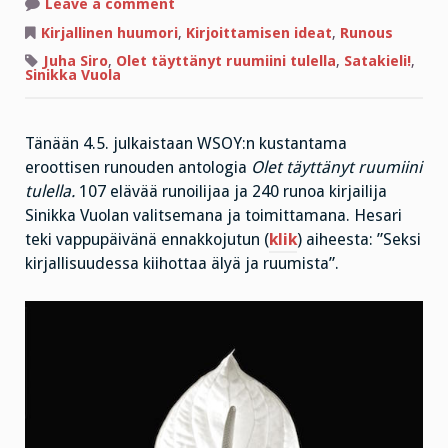
on
Leave a comment
Erotiikkaa
ja
Kirjallinen huumori
,
Kirjoittamisen ideat
,
Runous
seksiä
sivujen
Juha Siro
,
Olet täyttänyt ruumiini tulella
,
Satakieli!
,
välissä
Sinikka Vuola
Tänään 4.5. julkaistaan WSOY:n kustantama
eroottisen runouden antologia
Olet täyttänyt ruumiini
tulella.
107 elävää runoilijaa ja 240 runoa kirjailija
Sinikka Vuolan valitsemana ja toimittamana. Hesari
teki vappupäivänä ennakkojutun (
klik
) aiheesta: ”Seksi
kirjallisuudessa kiihottaa älyä ja ruumista”.