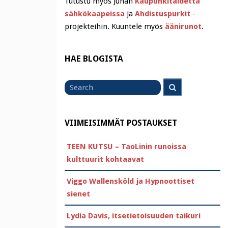
Tutustu myös Juhan
Kaupunkitaidetta
sähkökaapeissa
ja
Ahdistuspurkit
-
projekteihin. Kuuntele myös
äänirunot
.
HAE BLOGISTA
Search
Search
for
VIIMEISIMMÄT POSTAUKSET
TEEN KUTSU – TaoLinin runoissa
kulttuurit kohtaavat
Viggo Wallensköld ja Hypnoottiset
sienet
Lydia Davis, itsetietoisuuden taikuri