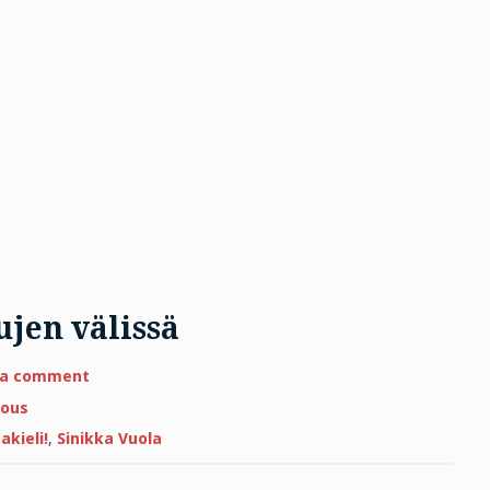
ujen välissä
on
 a comment
Erotiikkaa
ja
ous
seksiä
sivujen
akieli!
,
Sinikka Vuola
välissä