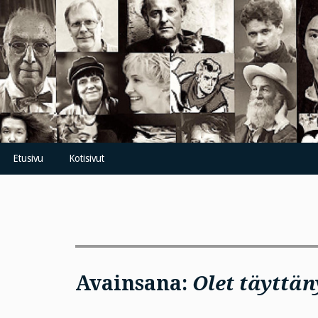
Skip
to
content
Etusivu
Kotisivut
Avainsana:
Olet täyttän