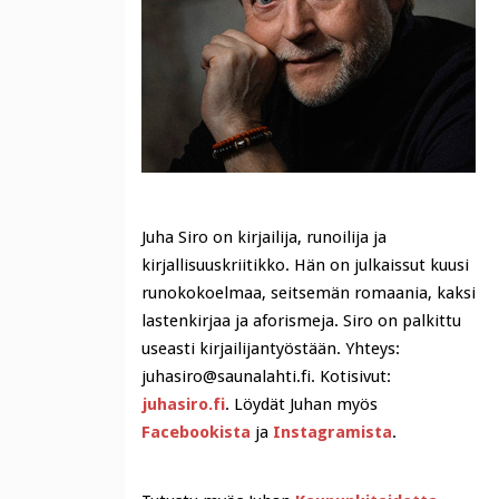
Juha Siro on kirjailija, runoilija ja
kirjallisuuskriitikko. Hän on julkaissut kuusi
runokokoelmaa, seitsemän romaania, kaksi
lastenkirjaa ja aforismeja. Siro on palkittu
useasti kirjailijantyöstään. Yhteys:
juhasiro@saunalahti.fi. Kotisivut:
juhasiro.fi
. Löydät Juhan myös
Facebookista
ja
Instagramista
.