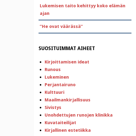
Lukemisen taito kehittyy koko elämän
ajan
”He ovat väärässä”
SUOSITUIMMAT AIHEET
Kirjoittamisen ideat
Runous
Lukeminen
Perjantairuno
Kulttuuri
Maailmankirjallisuus
Sivistys
Unohdettujen runojen klinikka
Kuvataiteilijat
Kirjallinen estetiikka