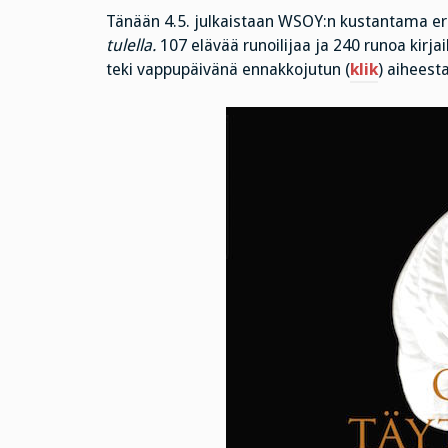
Tänään 4.5. julkaistaan WSOY:n kustantama er
tulella.
107 elävää runoilijaa ja 240 runoa kirja
teki vappupäivänä ennakkojutun (
klik
) aiheesta