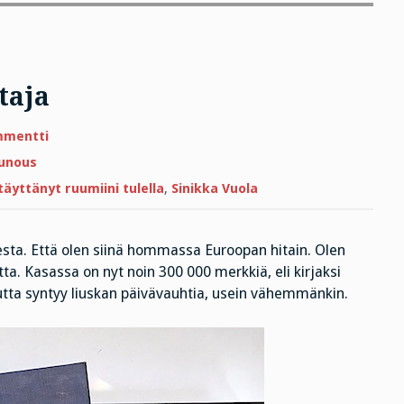
taja
artikkeliin
mmentti
Euroopan
hitain
unous
kirjoittaja
täyttänyt ruumiini tulella
,
Sinikka Vuola
isesta. Että olen siinä hommassa Euroopan hitain. Olen
ta. Kasassa on nyt noin 300 000 merkkiä, eli kirjaksi
uutta syntyy liuskan päivävauhtia, usein vähemmänkin.