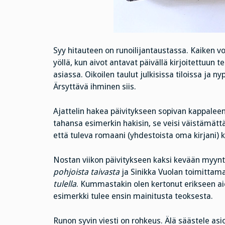
Syy hitauteen on runoilijantaustassa. Kaiken v
yöllä, kun aivot antavat päivällä kirjoitettuun
asiassa. Oikoilen taulut julkisissa tiloissa ja ny
Ärsyttävä ihminen siis.
Ajattelin hakea päivitykseen sopivan kappaleen 
tahansa esimerkin hakisin, se veisi väistämätt
että tuleva romaani (yhdestoista oma kirjani) 
Nostan viikon päivitykseen kaksi kevään myynt
pohjoista taivasta
ja Sinikka Vuolan toimittam
tulella
. Kummastakin olen kertonut erikseen aie
esimerkki tulee ensin mainitusta teoksesta.
Runon syvin viesti on rohkeus. Älä säästele asio