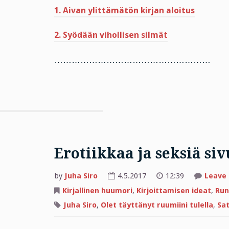
1. Aivan ylittämätön kirjan aloitus
2. Syödään vihollisen silmät
………………………………………………
Erotiikkaa ja seksiä siv
by
Juha Siro
4.5.2017
12:39
Leave
Kirjallinen huumori
,
Kirjoittamisen ideat
,
Run
Juha Siro
,
Olet täyttänyt ruumiini tulella
,
Sat