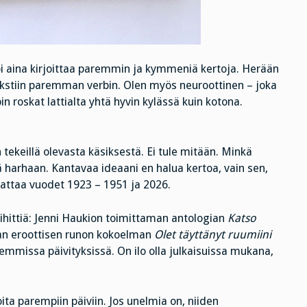
oi aina kirjoittaa paremmin ja kymmeniä kertoja. Herään
 tekstiin paremman verbin. Olen myös neuroottinen – joka
pin roskat lattialta yhtä hyvin kylässä kuin kotona.
tekeillä olevasta käsiksestä. Ei tule mitään. Minkä
ä harhaan. Kantavaa ideaani en halua kertoa, vain sen,
kattaa vuodet 1923 – 1951 ja 2026.
ihittiä: Jenni Haukion toimittaman antologian
Katso
an eroottisen runon kokoelman
Olet täyttänyt ruumiini
mmissa päivityksissä. On ilo olla julkaisuissa mukana,
ita parempiin päiviin. Jos unelmia on, niiden