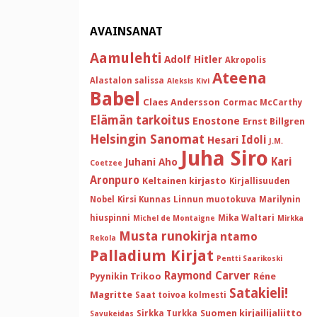
AVAINSANAT
Aamulehti
Adolf Hitler
Akropolis
Ateena
Alastalon salissa
Aleksis Kivi
Babel
Claes Andersson
Cormac McCarthy
Elämän tarkoitus
Enostone
Ernst Billgren
Helsingin Sanomat
Idoli
Hesari
J.M.
Juha Siro
Kari
Juhani Aho
Coetzee
Aronpuro
Keltainen kirjasto
Kirjallisuuden
Nobel
Kirsi Kunnas
Linnun muotokuva
Marilynin
hiuspinni
Mika Waltari
Michel de Montaigne
Mirkka
Musta runokirja
ntamo
Rekola
Palladium Kirjat
Pentti Saarikoski
Raymond Carver
Pyynikin Trikoo
Réne
Satakieli!
Magritte
Saat toivoa kolmesti
Suomen kirjailijaliitto
Sirkka Turkka
Savukeidas