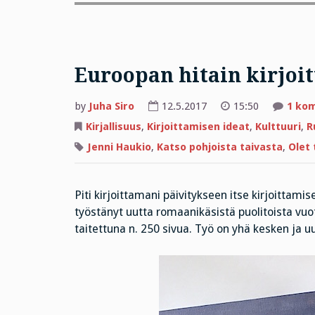
Euroopan hitain kirjoit
by
Juha Siro
12.5.2017
15:50
1 ko
Kirjallisuus
,
Kirjoittamisen ideat
,
Kulttuuri
,
R
Jenni Haukio
,
Katso pohjoista taivasta
,
Olet 
Piti kirjoittamani päivitykseen itse kirjoittam
työstänyt uutta romaanikäsistä puolitoista vuot
taitettuna n. 250 sivua. Työ on yhä kesken ja 