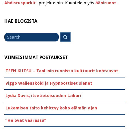
Ahdistuspurkit
-projekteihin. Kuuntele myös
äänirunot
.
HAE BLOGISTA
Search
Search
for
VIIMEISIMMÄT POSTAUKSET
TEEN KUTSU – TaoLinin runoissa kulttuurit kohtaavat
Viggo Wallensköld ja Hypnoottiset sienet
Lydia Davis, itsetietoisuuden taikuri
Lukemisen taito kehittyy koko elämän ajan
”He ovat väärässä”