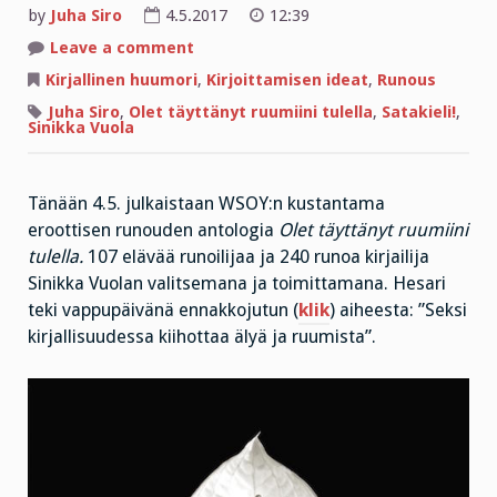
by
Juha Siro
4.5.2017
12:39
on
Leave a comment
Erotiikkaa
ja
Kirjallinen huumori
,
Kirjoittamisen ideat
,
Runous
seksiä
sivujen
Juha Siro
,
Olet täyttänyt ruumiini tulella
,
Satakieli!
,
välissä
Sinikka Vuola
Tänään 4.5. julkaistaan WSOY:n kustantama
eroottisen runouden antologia
Olet täyttänyt ruumiini
tulella.
107 elävää runoilijaa ja 240 runoa kirjailija
Sinikka Vuolan valitsemana ja toimittamana. Hesari
teki vappupäivänä ennakkojutun (
klik
) aiheesta: ”Seksi
kirjallisuudessa kiihottaa älyä ja ruumista”.