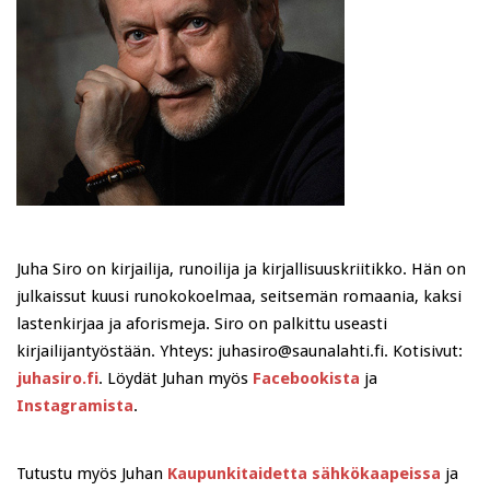
Juha Siro on kirjailija, runoilija ja kirjallisuuskriitikko. Hän on
julkaissut kuusi runokokoelmaa, seitsemän romaania, kaksi
lastenkirjaa ja aforismeja. Siro on palkittu useasti
kirjailijantyöstään. Yhteys: juhasiro@saunalahti.fi. Kotisivut:
juhasiro.fi
. Löydät Juhan myös
Facebookista
ja
Instagramista
.
Tutustu myös Juhan
Kaupunkitaidetta sähkökaapeissa
ja