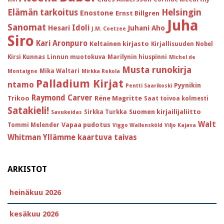
Helsingin
Elämän tarkoitus
Enostone
Ernst Billgren
Juha
Sanomat
Idoli
Hesari
Juhani Aho
J.M. Coetzee
Siro
Kari Aronpuro
Keltainen kirjasto
Kirjallisuuden Nobel
Kirsi Kunnas
Linnun muotokuva
Marilynin hiuspinni
Michel de
Musta runokirja
Mika Waltari
Montaigne
Mirkka Rekola
Palladium Kirjat
ntamo
Pyynikin
Pentti Saarikoski
Raymond Carver
Trikoo
Réne Magritte
Saat toivoa kolmesti
Satakieli!
Suomen kirjailijaliitto
Sirkka Turkka
Savukeidas
Walt
Vapaa pudotus
Tommi Melender
Viggo Wallensköld
Viljo Kajava
Whitman
Yllämme kaartuva taivas
ARKISTOT
heinäkuu 2026
kesäkuu 2026