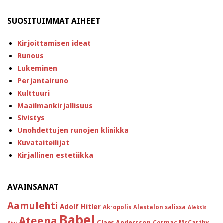
SUOSITUIMMAT AIHEET
Kirjoittamisen ideat
Runous
Lukeminen
Perjantairuno
Kulttuuri
Maailmankirjallisuus
Sivistys
Unohdettujen runojen klinikka
Kuvataiteilijat
Kirjallinen estetiikka
AVAINSANAT
Aamulehti
Adolf Hitler
Akropolis
Alastalon salissa
Aleksis
Babel
Ateena
Claes Andersson
Cormac McCarthy
Kivi