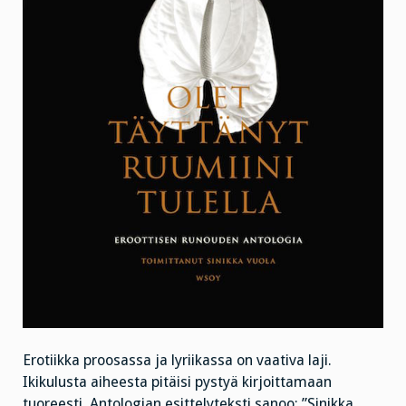
Erotiikka proosassa ja lyriikassa on vaativa laji.
Ikikulusta aiheesta pitäisi pystyä kirjoittamaan
tuoreesti. Antologian esittelyteksti sanoo: ”Sinikka