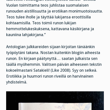
Vuolan toimittama teos juhlistaa suomalaisen
runouden aistillisuutta ja erotiikan monimuotoisuutta.
Teos tulee iholle ja täyttää lukijansa eroottisilla
kohtaamisilla. Teos toimii runon lukijan
hemmottelukeskuksena, kattavana käsikirjana ja
kauniina lahjakirjana.”
Antologian julkkareiden sijaan kirjoitan tänäänkin
työpöytäni takana. Nostan kuitenkin blogiin aiheesta
runon. En kirjaan päätynyttä… saatan julkaista sen
täällä myöhemmin. Valitsen päivän aiheeseen tekstin
kokoelmastani Satakieli! (Like 2008). Syy on selkeä.
Erotiikka ja huumori runon riveillä on harvinainen
yhdistelmä.