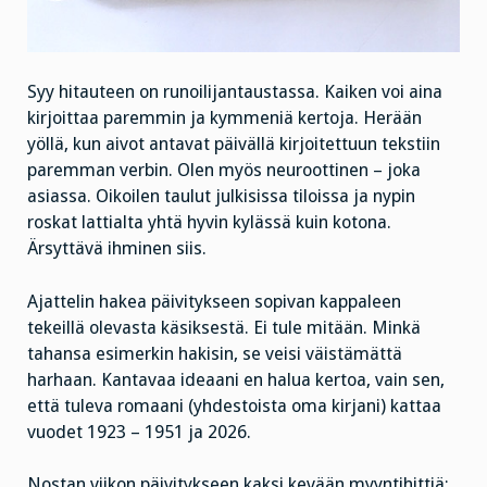
Syy hitauteen on runoilijantaustassa. Kaiken voi aina
kirjoittaa paremmin ja kymmeniä kertoja. Herään
yöllä, kun aivot antavat päivällä kirjoitettuun tekstiin
paremman verbin. Olen myös neuroottinen – joka
asiassa. Oikoilen taulut julkisissa tiloissa ja nypin
roskat lattialta yhtä hyvin kylässä kuin kotona.
Ärsyttävä ihminen siis.
Ajattelin hakea päivitykseen sopivan kappaleen
tekeillä olevasta käsiksestä. Ei tule mitään. Minkä
tahansa esimerkin hakisin, se veisi väistämättä
harhaan. Kantavaa ideaani en halua kertoa, vain sen,
että tuleva romaani (yhdestoista oma kirjani) kattaa
vuodet 1923 – 1951 ja 2026.
Nostan viikon päivitykseen kaksi kevään myyntihittiä: