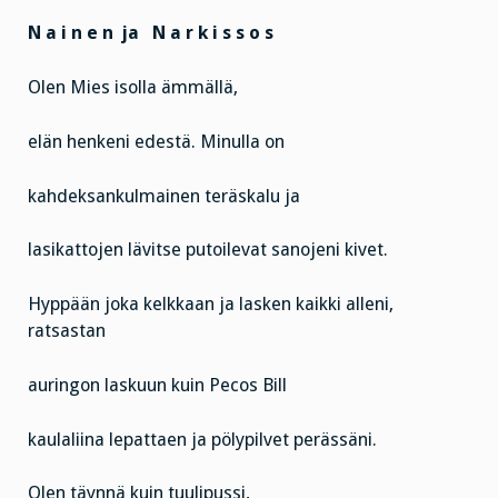
N a i n e n ja N a r k i s s o s
Olen Mies isolla ämmällä,
elän henkeni edestä. Minulla on
kahdeksankulmainen teräskalu ja
lasikattojen lävitse putoilevat sanojeni kivet.
Hyppään joka kelkkaan ja lasken kaikki alleni,
ratsastan
auringon laskuun kuin Pecos Bill
kaulaliina lepattaen ja pölypilvet perässäni.
Olen täynnä kuin tuulipussi,