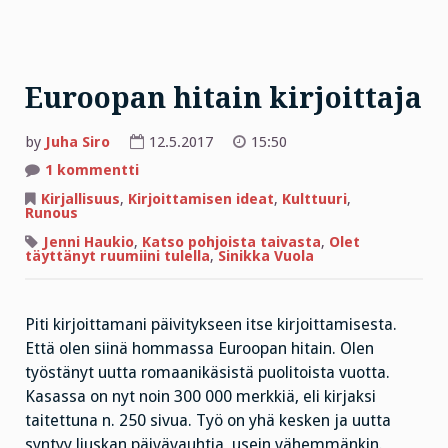
Euroopan hitain kirjoittaja
by
Juha Siro
12.5.2017
15:50
artikkeliin
1 kommentti
Euroopan
hitain
Kirjallisuus
,
Kirjoittamisen ideat
,
Kulttuuri
,
kirjoittaja
Runous
Jenni Haukio
,
Katso pohjoista taivasta
,
Olet
täyttänyt ruumiini tulella
,
Sinikka Vuola
Piti kirjoittamani päivitykseen itse kirjoittamisesta.
Että olen siinä hommassa Euroopan hitain. Olen
työstänyt uutta romaanikäsistä puolitoista vuotta.
Kasassa on nyt noin 300 000 merkkiä, eli kirjaksi
taitettuna n. 250 sivua. Työ on yhä kesken ja uutta
syntyy liuskan päivävauhtia, usein vähemmänkin.