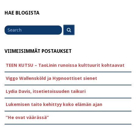
HAE BLOGISTA
Search
Search
for
VIIMEISIMMÄT POSTAUKSET
TEEN KUTSU – TaoLinin runoissa kulttuurit kohtaavat
Viggo Wallensköld ja Hypnoottiset sienet
Lydia Davis, itsetietoisuuden taikuri
Lukemisen taito kehittyy koko elämän ajan
”He ovat väärässä”