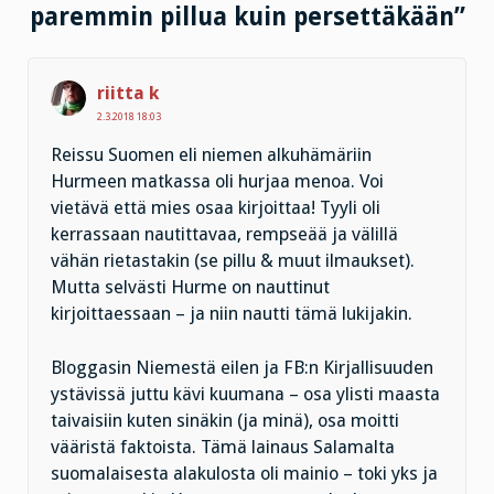
paremmin pillua kuin persettäkään”
riitta k
2.3.2018 18:03
Reissu Suomen eli niemen alkuhämäriin
Hurmeen matkassa oli hurjaa menoa. Voi
vietävä että mies osaa kirjoittaa! Tyyli oli
kerrassaan nautittavaa, rempseää ja välillä
vähän rietastakin (se pillu & muut ilmaukset).
Mutta selvästi Hurme on nauttinut
kirjoittaessaan – ja niin nautti tämä lukijakin.
Bloggasin Niemestä eilen ja FB:n Kirjallisuuden
ystävissä juttu kävi kuumana – osa ylisti maasta
taivaisiin kuten sinäkin (ja minä), osa moitti
vääristä faktoista. Tämä lainaus Salamalta
suomalaisesta alakulosta oli mainio – toki yks ja