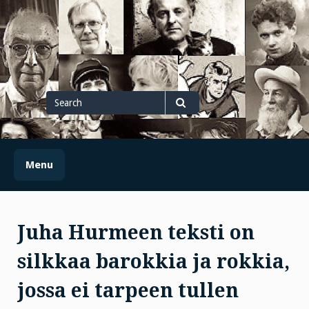
Skip
to
content
Search
for
Search
Menu
Juha Hurmeen teksti on
silkkaa barokkia ja rokkia,
jossa ei tarpeen tullen