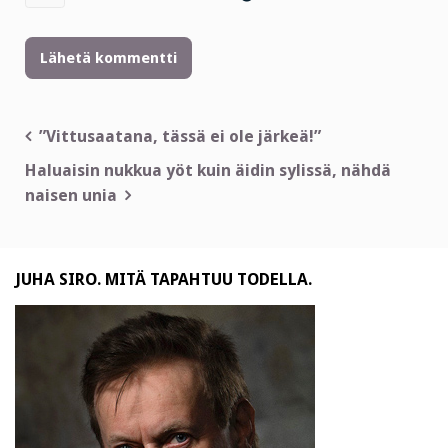
Artikkelien
”Vittusaatana, tässä ei ole järkeä!”
selaus
Haluaisin nukkua yöt kuin äidin sylissä, nähdä
naisen unia
JUHA SIRO. MITÄ TAPAHTUU TODELLA.