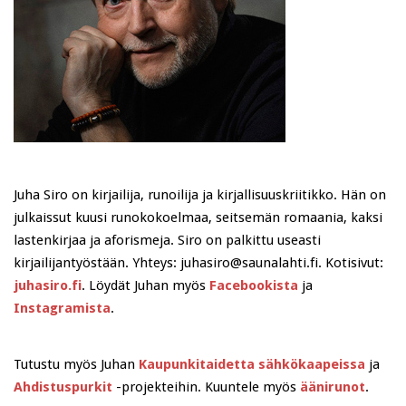
Juha Siro on kirjailija, runoilija ja kirjallisuuskriitikko. Hän on
julkaissut kuusi runokokoelmaa, seitsemän romaania, kaksi
lastenkirjaa ja aforismeja. Siro on palkittu useasti
kirjailijantyöstään. Yhteys: juhasiro@saunalahti.fi. Kotisivut:
juhasiro.fi
. Löydät Juhan myös
Facebookista
ja
Instagramista
.
Tutustu myös Juhan
Kaupunkitaidetta sähkökaapeissa
ja
Ahdistuspurkit
-projekteihin. Kuuntele myös
äänirunot
.