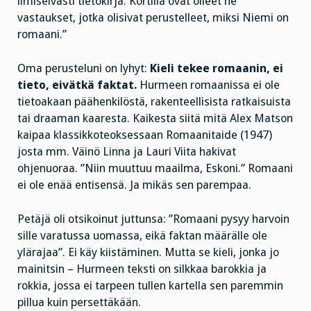
ilmiselvästi tietokirja. Kortilla ovat olleet ne
vastaukset, jotka olisivat perustelleet, miksi Niemi on
romaani.”
Oma perusteluni on lyhyt:
Kieli tekee romaanin, ei
tieto, eivätkä faktat.
Hurmeen romaanissa ei ole
tietoakaan päähenkilöstä, rakenteellisista ratkaisuista
tai draaman kaaresta. Kaikesta siitä mitä Alex Matson
kaipaa klassikkoteoksessaan Romaanitaide (1947)
josta mm. Väinö Linna ja Lauri Viita hakivat
ohjenuoraa. ”Niin muuttuu maailma, Eskoni.” Romaani
ei ole enää entisensä. Ja mikäs sen parempaa.
Petäjä oli otsikoinut juttunsa: ”Romaani pysyy harvoin
sille varatussa uomassa, eikä faktan määrälle ole
ylärajaa”. Ei käy kiistäminen. Mutta se kieli, jonka jo
mainitsin – Hurmeen teksti on silkkaa barokkia ja
rokkia, jossa ei tarpeen tullen kartella sen paremmin
pillua kuin persettäkään.