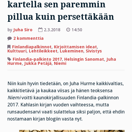
kartella sen paremmin
pillua kuin persettäkään
by
Juha Siro
2.3.2018
14:50
artikkeliin
2 kommenttia
Juha
Hurmeen
Finlandiapalkinnot
,
Kirjoittamisen ideat
,
teksti
Kulttuuri
,
Lehtileikkeet
,
Lukeminen
,
Sivistys
on
silkkaa
Finlandia-palkinto 2017
,
Helsingin Sanomat
,
Juha
barokkia
Hurme
,
Jukka Petäjä
,
Niemi
ja
rokkia,
jossa
ei
tarpeen
Niin kuin hyvin tiedetään, on Juha Hurme kaikkivaltias,
tullen
kaikkitietävä ja kaukaa viisas ja hänen teoksensa
kartella
sen
Niemi
voitti kaunokirjallisuuden Finlandia-palkinnon
paremmin
pillua
2017. Kahlasin kirjan vuoden vaihteessa, mutta
kuin
runsaudensarvi vaati sulattelua siksi paljon, että ehdin
persettäkään
nostamaan kirjan blogiin vasta nyt.