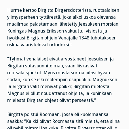
Hurme kertoo Birgitta Birgersdotterista, ruotsalaisen
ylimysperheen tyttärestä, joka alkoi uskoa olevansa
maailmaa pelastamaan lähetetty Jeesuksen morsian.
Kuningas Magnus Eriksson vakuuttui visiosta ja
hyökkäsi Birgitan ohjein Venäjälle 1348 tuhotakseen
uskoa vääristelevät ortodoksit:
”Tyhmät venäläiset eivät arvostaneet Jeesuksen ja
Birgitan sotasuunnitelmaa, vaan liiskasivat
ruotsalaisjoukot. Myös musta surma pilasi hyvän
sodan, kun se iski molempiin osapuoliin. Magnuksen
ja Birgitan välit menivät poikki; Birgitan mielestä
Magnus ei ollut noudattanut ohjeita, ja kuninkaan
mielestä Birgitan ohjeet olivat perseestä.”
Birgitta poistui Roomaan, jossa eli kuolemaansa
saakka: ”Kaikki olivat Roomassa sitä mieltä, että siinä
oli pyhä mimmi jos kuka. Birgitta Birgersdotter oli jo