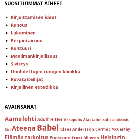
SUOSITUIMMAT AIHEET
Kirjoittamisen ideat
Runous
Lukeminen
Perjantairuno
Kulttuuri
Maailmankirjallisuus
Sivistys
Unohdettujen runojen klinikka
Kuvataiteilijat
Kirjallinen estetiikka
AVAINSANAT
Aamulehti
Adolf Hitler
Akropolis
Alastalon salissa
Aleksis
Babel
Ateena
Claes Andersson
Cormac McCarthy
Kivi
Helsingin
Elämän tarkoitus
Enostone
Ernst Billgren