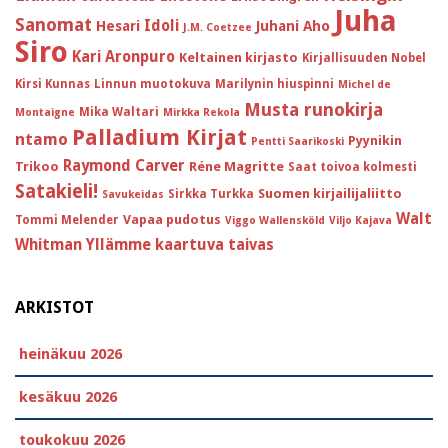
Juha
Sanomat
Idoli
Hesari
Juhani Aho
J.M. Coetzee
Siro
Kari Aronpuro
Keltainen kirjasto
Kirjallisuuden Nobel
Kirsi Kunnas
Linnun muotokuva
Marilynin hiuspinni
Michel de
Musta runokirja
Mika Waltari
Montaigne
Mirkka Rekola
Palladium Kirjat
ntamo
Pyynikin
Pentti Saarikoski
Raymond Carver
Trikoo
Réne Magritte
Saat toivoa kolmesti
Satakieli!
Suomen kirjailijaliitto
Sirkka Turkka
Savukeidas
Walt
Vapaa pudotus
Tommi Melender
Viggo Wallensköld
Viljo Kajava
Whitman
Yllämme kaartuva taivas
ARKISTOT
heinäkuu 2026
kesäkuu 2026
toukokuu 2026