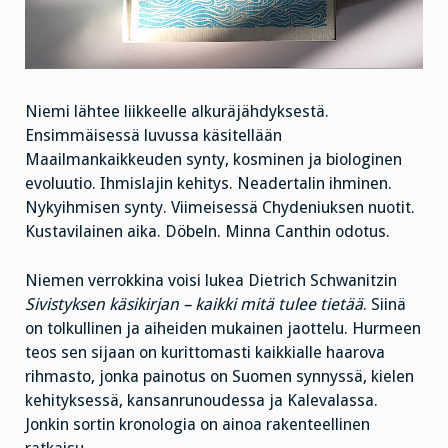
Niemi lähtee liikkeelle alkuräjähdyksestä.
Ensimmäisessä luvussa käsitellään
Maailmankaikkeuden synty, kosminen ja biologinen
evoluutio. Ihmislajin kehitys. Neadertalin ihminen.
Nykyihmisen synty. Viimeisessä Chydeniuksen nuotit.
Kustavilainen aika. Döbeln. Minna Canthin odotus.
Niemen verrokkina voisi lukea Dietrich Schwanitzin
Sivistyksen käsikirjan – kaikki mitä tulee tietää
. Siinä
on tolkullinen ja aiheiden mukainen jaottelu. Hurmeen
teos sen sijaan on kurittomasti kaikkialle haarova
rihmasto, jonka painotus on Suomen synnyssä, kielen
kehityksessä, kansanrunoudessa ja Kalevalassa.
Jonkin sortin kronologia on ainoa rakenteellinen