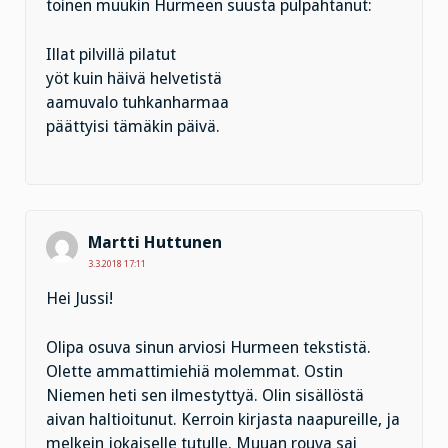
toinen muukin Hurmeen suusta pulpahtanut:
Illat pilvillä pilatut
yöt kuin häivä helvetistä
aamuvalo tuhkanharmaa
päättyisi tämäkin päivä.
Martti Huttunen
3.3.2018 17:11
Hei Jussi!
Olipa osuva sinun arviosi Hurmeen tekstistä.
Olette ammattimiehiä molemmat. Ostin
Niemen heti sen ilmestyttyä. Olin sisällöstä
aivan haltioitunut. Kerroin kirjasta naapureille, ja
melkein jokaiselle tutulle. Muuan rouva sai