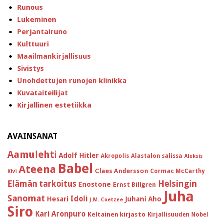
Runous
Lukeminen
Perjantairuno
Kulttuuri
Maailmankirjallisuus
Sivistys
Unohdettujen runojen klinikka
Kuvataiteilijat
Kirjallinen estetiikka
AVAINSANAT
Aamulehti
Adolf Hitler
Akropolis
Alastalon salissa
Aleksis
Babel
Ateena
Claes Andersson
Cormac McCarthy
Kivi
Helsingin
Elämän tarkoitus
Enostone
Ernst Billgren
Juha
Sanomat
Idoli
Hesari
Juhani Aho
J.M. Coetzee
Siro
Kari Aronpuro
Keltainen kirjasto
Kirjallisuuden Nobel