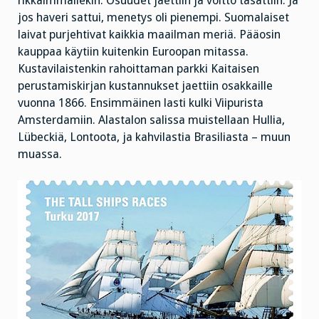
rikkaimmallekin. Osuudet jaettiin ja voitto tasattiin. Ja
jos haveri sattui, menetys oli pienempi. Suomalaiset
laivat purjehtivat kaikkia maailman meriä. Pääosin
kauppaa käytiin kuitenkin Euroopan mitassa.
Kustavilaistenkin rahoittaman parkki Kaitaisen
perustamiskirjan kustannukset jaettiin osakkaille
vuonna 1866. Ensimmäinen lasti kulki Viipurista
Amsterdamiin. Alastalon salissa muistellaan Hullia,
Lübeckiä, Lontoota, ja kahvilastia Brasiliasta – muun
muassa.