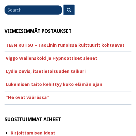
Search
Search
for
VIIMEISIMMÄT POSTAUKSET
TEEN KUTSU – TaoLinin runoissa kulttuurit kohtaavat
Viggo Wallensköld ja Hypnoottiset sienet
Lydia Davis, itsetietoisuuden taikuri
Lukemisen taito kehittyy koko elämän ajan
”He ovat väärässä”
SUOSITUIMMAT AIHEET
Kirjoittamisen ideat