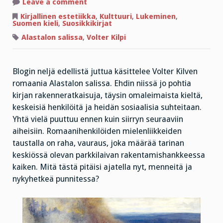
on
Leave a comment
”Perse
edellä
Kirjallinen estetiikka
,
Kulttuuri
,
Lukeminen
,
taivaaseen
Suomen kieli
,
Suosikkikirjat
ja
taivaan
Alastalon salissa
,
Volter Kilpi
tikkaille”
Blogin neljä edellistä juttua käsittelee Volter Kilven
romaania Alastalon salissa. Ehdin niissä jo pohtia
kirjan rakenneratkaisuja, täysin omaleimaista kieltä,
keskeisiä henkilöitä ja heidän sosiaalisia suhteitaan.
Yhtä vielä puuttuu ennen kuin siirryn seuraaviin
aiheisiin. Romaanihenkilöiden mielenliikkeiden
taustalla on raha, vauraus, joka määrää tarinan
keskiössä olevan parkkilaivan rakentamishankkeessa
kaiken. Mitä tästä pitäisi ajatella nyt, menneitä ja
nykyhetkeä punnitessa?