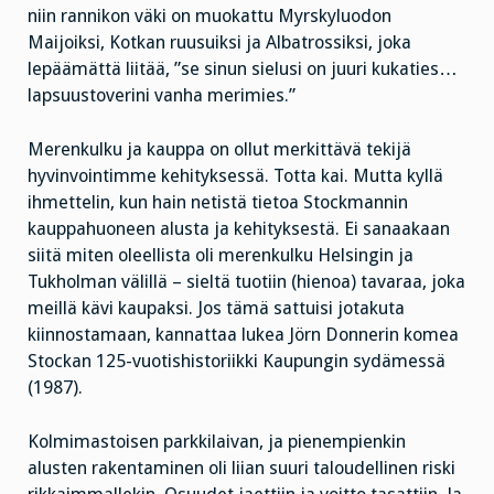
niin rannikon väki on muokattu Myrskyluodon
Maijoiksi, Kotkan ruusuiksi ja Albatrossiksi, joka
lepäämättä liitää, ”se sinun sielusi on juuri kukaties…
lapsuustoverini vanha merimies.”
Merenkulku ja kauppa on ollut merkittävä tekijä
hyvinvointimme kehityksessä. Totta kai. Mutta kyllä
ihmettelin, kun hain netistä tietoa Stockmannin
kauppahuoneen alusta ja kehityksestä. Ei sanaakaan
siitä miten oleellista oli merenkulku Helsingin ja
Tukholman välillä – sieltä tuotiin (hienoa) tavaraa, joka
meillä kävi kaupaksi. Jos tämä sattuisi jotakuta
kiinnostamaan, kannattaa lukea Jörn Donnerin komea
Stockan 125-vuotishistoriikki Kaupungin sydämessä
(1987).
Kolmimastoisen parkkilaivan, ja pienempienkin
alusten rakentaminen oli liian suuri taloudellinen riski