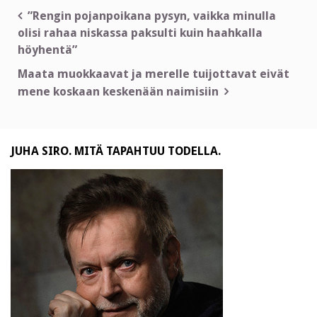
Artikkelien
”Rengin pojanpoikana pysyn, vaikka minulla
olisi rahaa niskassa paksulti kuin haahkalla
selaus
höyhentä”
Maata muokkaavat ja merelle tuijottavat eivät
mene koskaan keskenään naimisiin
JUHA SIRO. MITÄ TAPAHTUU TODELLA.