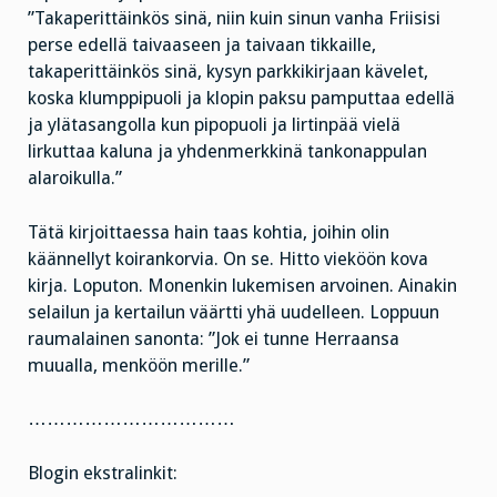
”Takaperittäinkös sinä, niin kuin sinun vanha Friisisi
perse edellä taivaaseen ja taivaan tikkaille,
takaperittäinkös sinä, kysyn parkkikirjaan kävelet,
koska klumppipuoli ja klopin paksu pamputtaa edellä
ja ylätasangolla kun pipopuoli ja lirtinpää vielä
lirkuttaa kaluna ja yhdenmerkkinä tankonappulan
alaroikulla.”
Tätä kirjoittaessa hain taas kohtia, joihin olin
käännellyt koirankorvia. On se. Hitto vieköön kova
kirja. Loputon. Monenkin lukemisen arvoinen. Ainakin
selailun ja kertailun väärtti yhä uudelleen. Loppuun
raumalainen sanonta: ”Jok ei tunne Herraansa
muualla, menköön merille.”
……………………………
Blogin ekstralinkit: