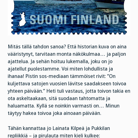
Mitäs tällä tahdon sanoa? Että historian kuva on aina
vääristynyt, tarvitaan monta näkökulmaa… ja paljon
ajattelua. Ja sehän hoituu lukemalla, joku on jo
ajatellut puolestamme. Voi miten lohdullista ja
ihanaa! Pistin sos-mediaan tämmöiset rivit: ”On
kuljettava satojen vuosien lävitse saadakseen toivoa
yhteen päivään.” Heti tuli vastaus, jotta toivon takia en
ota askeltaakaan, sitä suodaan tahtomatta ja
haluamatta. Kyllä se noinkin varmasti on… Minun
täytyy hakea toivoa joka ainoaan päivään.
Tähän kannattaa jo Lainata Kilpeä ja Pukkilan
repliikkiä – ja pirulauta miten kieli kulkee: