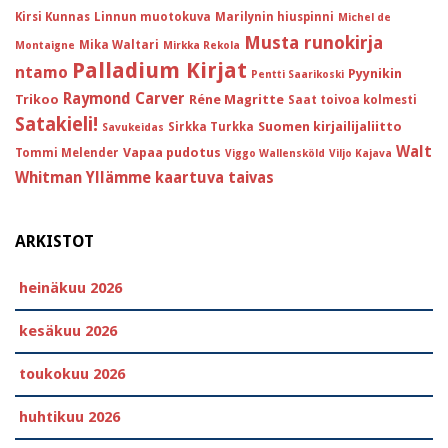
Kirsi Kunnas
Linnun muotokuva
Marilynin hiuspinni
Michel de
Musta runokirja
Mika Waltari
Montaigne
Mirkka Rekola
Palladium Kirjat
ntamo
Pyynikin
Pentti Saarikoski
Raymond Carver
Trikoo
Réne Magritte
Saat toivoa kolmesti
Satakieli!
Suomen kirjailijaliitto
Sirkka Turkka
Savukeidas
Walt
Vapaa pudotus
Tommi Melender
Viggo Wallensköld
Viljo Kajava
Whitman
Yllämme kaartuva taivas
ARKISTOT
heinäkuu 2026
kesäkuu 2026
toukokuu 2026
huhtikuu 2026