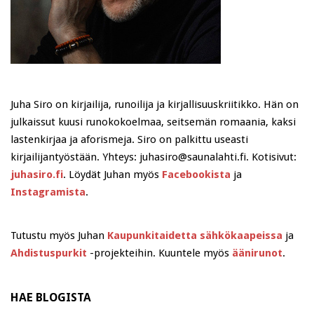
Juha Siro on kirjailija, runoilija ja kirjallisuuskriitikko. Hän on
julkaissut kuusi runokokoelmaa, seitsemän romaania, kaksi
lastenkirjaa ja aforismeja. Siro on palkittu useasti
kirjailijantyöstään. Yhteys: juhasiro@saunalahti.fi. Kotisivut:
juhasiro.fi
. Löydät Juhan myös
Facebookista
ja
Instagramista
.
Tutustu myös Juhan
Kaupunkitaidetta sähkökaapeissa
ja
Ahdistuspurkit
-projekteihin. Kuuntele myös
äänirunot
.
HAE BLOGISTA