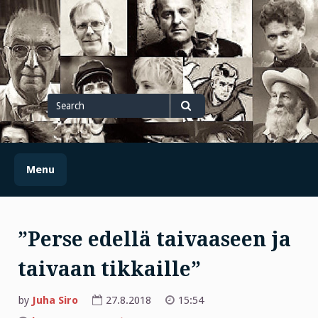
Skip
to
content
Search
for
Search
Menu
”Perse edellä taivaaseen ja
taivaan tikkaille”
by
Juha Siro
27.8.2018
15:54