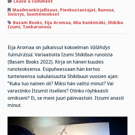
on
Leave a comment
Rakkautta,
kaipausta
Maailmankirjallisuus
,
Pienkustantajat
,
Runous
,
ja
Sivistys
,
Suomennokset
tuskaa
viidellä
Basam Books
,
Eija Aromaa
,
Mia Kankimäki
,
Shikibu
rivillä
Izumi
,
Tankarunous
Eija Aromaa on julkaissut kokoelman
Välähdys
hämärässä
. Variaatioita Izumi Shikibun runoista
(Basam Books 2022). Kirja on hänen kuudes
runoteoksensa. Esipuheessaan hän kertoo
tunteneensa sukulaisuutta Shikibuun vuosien ajan:
”Kuka tuo nainen oli? Miksi hän valitsi minut? Vai
varastinko Itzumit itselleni? Otinko röyhkeästi
omikseni? Ei, se meni juuri päinvastoin. Itzumi anasti
minut.