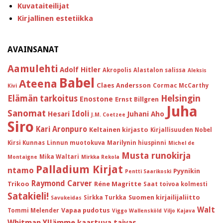
Kuvataiteilijat
Kirjallinen estetiikka
AVAINSANAT
Aamulehti
Adolf Hitler
Akropolis
Alastalon salissa
Aleksis
Babel
Ateena
Claes Andersson
Cormac McCarthy
Kivi
Helsingin
Elämän tarkoitus
Enostone
Ernst Billgren
Juha
Sanomat
Idoli
Hesari
Juhani Aho
J.M. Coetzee
Siro
Kari Aronpuro
Keltainen kirjasto
Kirjallisuuden Nobel
Kirsi Kunnas
Linnun muotokuva
Marilynin hiuspinni
Michel de
Musta runokirja
Mika Waltari
Montaigne
Mirkka Rekola
Palladium Kirjat
ntamo
Pyynikin
Pentti Saarikoski
Raymond Carver
Trikoo
Réne Magritte
Saat toivoa kolmesti
Satakieli!
Suomen kirjailijaliitto
Sirkka Turkka
Savukeidas
Walt
Vapaa pudotus
Tommi Melender
Viggo Wallensköld
Viljo Kajava
Whitman
Yllämme kaartuva taivas