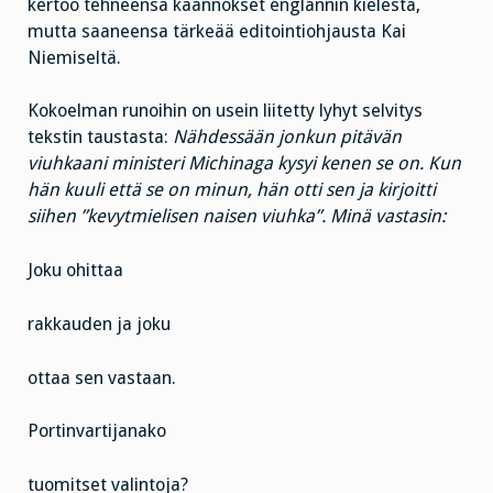
kertoo tehneensä käännökset englannin kielestä,
mutta saaneensa tärkeää editointiohjausta Kai
Niemiseltä.
Kokoelman runoihin on usein liitetty lyhyt selvitys
tekstin taustasta:
Nähdessään jonkun pitävän
viuhkaani ministeri Michinaga kysyi kenen se on. Kun
hän kuuli että se on minun, hän otti sen ja kirjoitti
siihen ”kevytmielisen naisen viuhka”. Minä vastasin:
Joku ohittaa
rakkauden ja joku
ottaa sen vastaan.
Portinvartijanako
tuomitset valintoja?