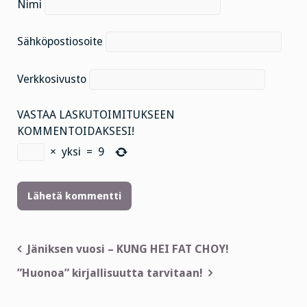
Nimi
Sähköpostiosoite
Verkkosivusto
VASTAA LASKUTOIMITUKSEEN
KOMMENTOIDAKSESI!
×
yksi
=
9
Artikkelien
Jäniksen vuosi – KUNG HEI FAT CHOY!
selaus
”Huonoa” kirjallisuutta tarvitaan!