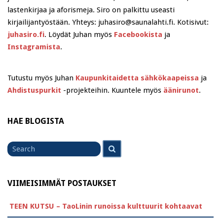
lastenkirjaa ja aforismeja. Siro on palkittu useasti
kirjailijantyöstään. Yhteys: juhasiro@saunalahti.fi. Kotisivut:
juhasiro.fi
. Löydät Juhan myös
Facebookista
ja
Instagramista
.
Tutustu myös Juhan
Kaupunkitaidetta sähkökaapeissa
ja
Ahdistuspurkit
-projekteihin. Kuuntele myös
äänirunot
.
HAE BLOGISTA
Search
Search
for
VIIMEISIMMÄT POSTAUKSET
TEEN KUTSU – TaoLinin runoissa kulttuurit kohtaavat