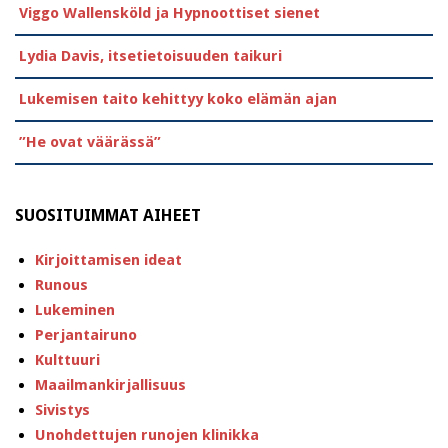
Viggo Wallensköld ja Hypnoottiset sienet
Lydia Davis, itsetietoisuuden taikuri
Lukemisen taito kehittyy koko elämän ajan
”He ovat väärässä”
SUOSITUIMMAT AIHEET
Kirjoittamisen ideat
Runous
Lukeminen
Perjantairuno
Kulttuuri
Maailmankirjallisuus
Sivistys
Unohdettujen runojen klinikka