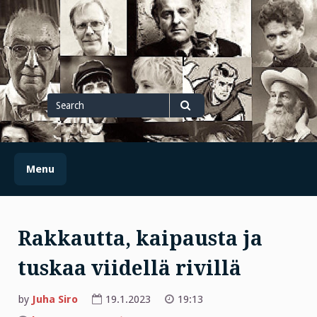
Skip
to
content
Search
for
Search
Menu
Rakkautta, kaipausta ja
tuskaa viidellä rivillä
by
Juha Siro
19.1.2023
19:13