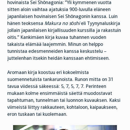
hovinaista Sei Shōnagonia: ”Yli kymmenen vuotta
sitten aloin vaihtaa ajatuksia 900-luvulla eläneen
japanilaisen hovinaisen Sei Shōnagonin kanssa. Luin
hänen teoksensa
Makura no
sō
shi
eli Tyynynaluskirja
jollain japanilaisen kirjallisuuden kurssilla ja rakastuin
oitis.” Kankimäen kirja kuvaa tuhannen vuoden
takaista elämää laajemmin. Minun on helppo
tunnistaa edesmenneiden kanssa keskustelu –
juttelenhan itsekin heidän kanssaan ehtimiseen.
Aromaan kirja koostuu eri kokoelmista
suomennetuista tankarunoista. Runon mitta on 31
tavua viidessä säkeessä: 5, 7, 5, 7, 7. Perinteen
mukaan kolme ensimmäistä säettä muodostavat
tapahtuman, tunnelman tai luonnon kuvauksen. Kaksi
viimeistä liittyy rakkauteen, kohtaloon, kaipaukseen,
eron tuskaan tai kuolemaan.