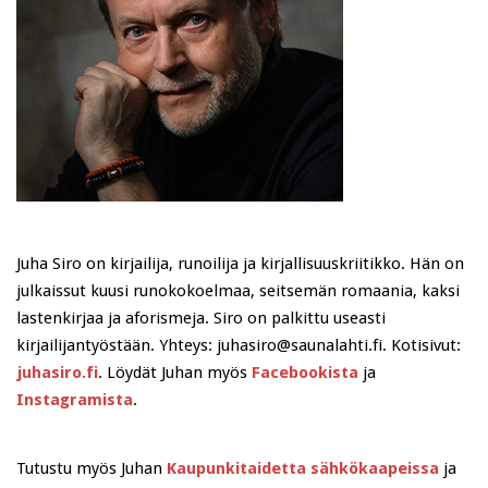
Juha Siro on kirjailija, runoilija ja kirjallisuuskriitikko. Hän on
julkaissut kuusi runokokoelmaa, seitsemän romaania, kaksi
lastenkirjaa ja aforismeja. Siro on palkittu useasti
kirjailijantyöstään. Yhteys: juhasiro@saunalahti.fi. Kotisivut:
juhasiro.fi
. Löydät Juhan myös
Facebookista
ja
Instagramista
.
Tutustu myös Juhan
Kaupunkitaidetta sähkökaapeissa
ja