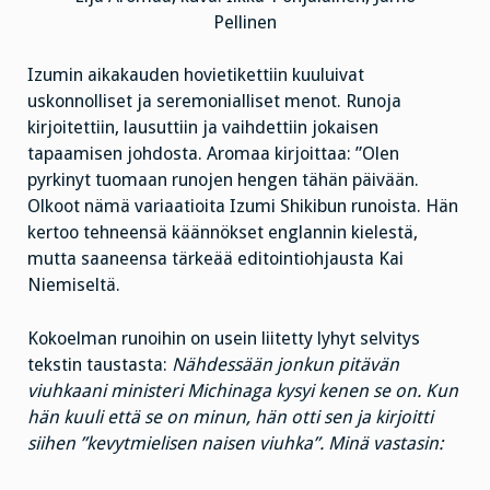
Pellinen
Izumin aikakauden hovietikettiin kuuluivat
uskonnolliset ja seremonialliset menot. Runoja
kirjoitettiin, lausuttiin ja vaihdettiin jokaisen
tapaamisen johdosta. Aromaa kirjoittaa: ”Olen
pyrkinyt tuomaan runojen hengen tähän päivään.
Olkoot nämä variaatioita Izumi Shikibun runoista. Hän
kertoo tehneensä käännökset englannin kielestä,
mutta saaneensa tärkeää editointiohjausta Kai
Niemiseltä.
Kokoelman runoihin on usein liitetty lyhyt selvitys
tekstin taustasta:
Nähdessään jonkun pitävän
viuhkaani ministeri Michinaga kysyi kenen se on. Kun
hän kuuli että se on minun, hän otti sen ja kirjoitti
siihen ”kevytmielisen naisen viuhka”. Minä vastasin: