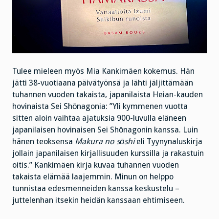
Tulee mieleen myös Mia Kankimäen kokemus. Hän
jätti 38-vuotiaana päivätyönsä ja lähti jäljittämään
tuhannen vuoden takaista, japanilaista Heian-kauden
hovinaista Sei Shōnagonia: ”Yli kymmenen vuotta
sitten aloin vaihtaa ajatuksia 900-luvulla eläneen
japanilaisen hovinaisen Sei Shōnagonin kanssa. Luin
hänen teoksensa
Makura no
sō
shi
eli Tyynynaluskirja
jollain japanilaisen kirjallisuuden kurssilla ja rakastuin
oitis.” Kankimäen kirja kuvaa tuhannen vuoden
takaista elämää laajemmin. Minun on helppo
tunnistaa edesmenneiden kanssa keskustelu –
juttelenhan itsekin heidän kanssaan ehtimiseen.