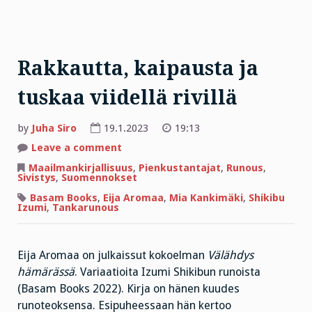
Rakkautta, kaipausta ja
tuskaa viidellä rivillä
by
Juha Siro
19.1.2023
19:13
on
Leave a comment
Rakkautta,
kaipausta
Maailmankirjallisuus
,
Pienkustantajat
,
Runous
,
ja
Sivistys
,
Suomennokset
tuskaa
viidellä
Basam Books
,
Eija Aromaa
,
Mia Kankimäki
,
Shikibu
rivillä
Izumi
,
Tankarunous
Eija Aromaa on julkaissut kokoelman
Välähdys
hämärässä
. Variaatioita Izumi Shikibun runoista
(Basam Books 2022). Kirja on hänen kuudes
runoteoksensa. Esipuheessaan hän kertoo