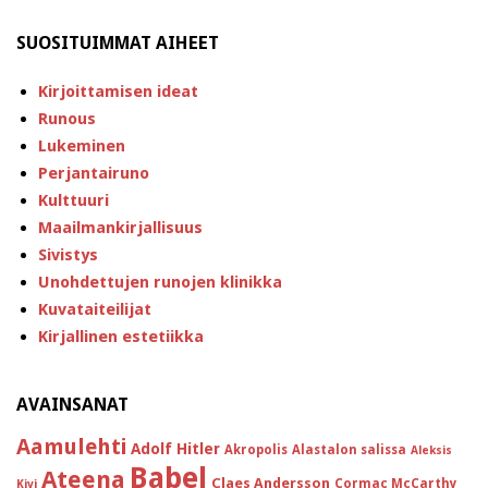
SUOSITUIMMAT AIHEET
Kirjoittamisen ideat
Runous
Lukeminen
Perjantairuno
Kulttuuri
Maailmankirjallisuus
Sivistys
Unohdettujen runojen klinikka
Kuvataiteilijat
Kirjallinen estetiikka
AVAINSANAT
Aamulehti
Adolf Hitler
Akropolis
Alastalon salissa
Aleksis
Babel
Ateena
Claes Andersson
Cormac McCarthy
Kivi