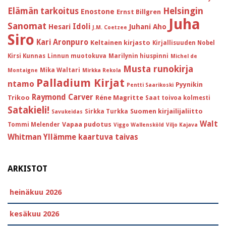
Helsingin
Elämän tarkoitus
Enostone
Ernst Billgren
Juha
Sanomat
Idoli
Hesari
Juhani Aho
J.M. Coetzee
Siro
Kari Aronpuro
Keltainen kirjasto
Kirjallisuuden Nobel
Kirsi Kunnas
Linnun muotokuva
Marilynin hiuspinni
Michel de
Musta runokirja
Mika Waltari
Montaigne
Mirkka Rekola
Palladium Kirjat
ntamo
Pyynikin
Pentti Saarikoski
Raymond Carver
Trikoo
Réne Magritte
Saat toivoa kolmesti
Satakieli!
Suomen kirjailijaliitto
Sirkka Turkka
Savukeidas
Walt
Vapaa pudotus
Tommi Melender
Viggo Wallensköld
Viljo Kajava
Whitman
Yllämme kaartuva taivas
ARKISTOT
heinäkuu 2026
kesäkuu 2026