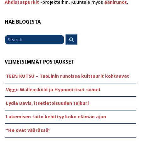
Ahdistuspurkit
-projekteihin. Kuuntele myös
äänirunot
.
HAE BLOGISTA
Search
Search
for
VIIMEISIMMÄT POSTAUKSET
TEEN KUTSU – TaoLinin runoissa kulttuurit kohtaavat
Viggo Wallensköld ja Hypnoottiset sienet
Lydia Davis, itsetietoisuuden taikuri
Lukemisen taito kehittyy koko elämän ajan
”He ovat väärässä”