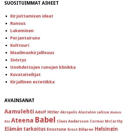
SUOSITUIMMAT AIHEET
Kirjoittamisen ideat
Runous
Lukeminen
Perjantairuno
Kulttuuri
Maailmankirjallisuus
Sivistys
Unohdettujen runojen klinikka
Kuvataiteilijat
Kirjallinen estetiikka
AVAINSANAT
Aamulehti
Adolf Hitler
Akropolis
Alastalon salissa
Aleksis
Babel
Ateena
Claes Andersson
Cormac McCarthy
Kivi
Helsingin
Elämän tarkoitus
Enostone
Ernst Billgren