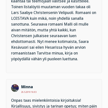
kääntää tai teemojaan valitsee ja käsittelee.
Toinen listalöytö muutaman vuoden takaa oli
Lars Saabye Christensenin Velipuoli. Romaani on
LOISTAVA kuin mikä, noin yhdellä sanalla
sanottuna. Seuraava romaani Malli oli mulle
aivan mitätön, mutta yhtä kaikki, kun
Christensen julkaisee seuraavan luen
ehdottomasti. Nyt menee kotimaista, Saara
Kesävuori sai eilen Hesarissa hyvän arvion
romaanistaan Tarvitse minua, kirja on
yöpöydällä vähän yli puoleen luettuna.
Minna
26.5.2010 16:03
Onpas taas mielenkiintoisia kirjoituksia!
Kirjallisuus, sivistys ja tarinan opetus; miten päin