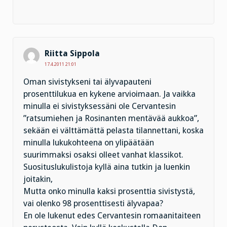
Riitta Sippola
17.4.2011 21:01
Oman sivistykseni tai älyvapauteni
prosenttilukua en kykene arvioimaan. Ja vaikka
minulla ei sivistyksessäni ole Cervantesin
”ratsumiehen ja Rosinanten mentävää aukkoa”,
sekään ei välttämättä pelasta tilannettani, koska
minulla lukukohteena on ylipäätään
suurimmaksi osaksi olleet vanhat klassikot.
Suosituslukulistoja kyllä aina tutkin ja luenkin
joitakin,
Mutta onko minulla kaksi prosenttia sivistystä,
vai olenko 98 prosenttisesti älyvapaa?
En ole lukenut edes Cervantesin romaanitaiteen