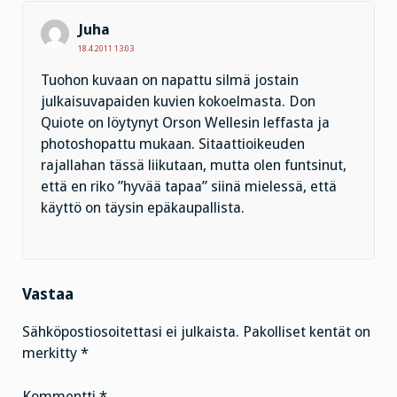
Juha
18.4.2011 13:03
Tuohon kuvaan on napattu silmä jostain
julkaisuvapaiden kuvien kokoelmasta. Don
Quiote on löytynyt Orson Wellesin leffasta ja
photoshopattu mukaan. Sitaattioikeuden
rajallahan tässä liikutaan, mutta olen funtsinut,
että en riko ”hyvää tapaa” siinä mielessä, että
käyttö on täysin epäkaupallista.
Vastaa
Sähköpostiosoitettasi ei julkaista.
Pakolliset kentät on
merkitty
*
Kommentti
*