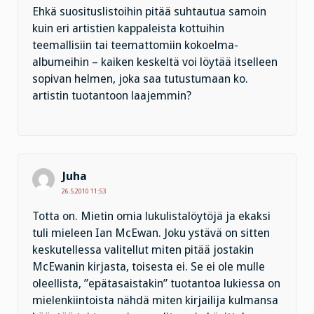
Ehkä suosituslistoihin pitää suhtautua samoin
kuin eri artistien kappaleista kottuihin
teemallisiin tai teemattomiin kokoelma-
albumeihin – kaiken keskeltä voi löytää itselleen
sopivan helmen, joka saa tutustumaan ko.
artistin tuotantoon laajemmin?
Juha
26.5.2010 11:53
Totta on. Mietin omia lukulistalöytöjä ja ekaksi
tuli mieleen Ian McEwan. Joku ystävä on sitten
keskutellessa valitellut miten pitää jostakin
McEwanin kirjasta, toisesta ei. Se ei ole mulle
oleellista, ”epätasaistakin” tuotantoa lukiessa on
mielenkiintoista nähdä miten kirjailija kulmansa