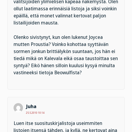
valitsijoiden ylimielisen kapeaa näkemystä. Olen
ollut laatimassa erinnäisiä listoja ja siksi voinkin
epäillä, että monet valinnat kertovat paljon
listailijoiden mausta.
Olenko sivistynyt, kun olen lukenut Joycea
mutten Proustia? Voinko kohottaa syyttävän
sormen jonkun brittiälykön suuntaan, jos hän ei
tiedä mikä on Kalevala eikä osaa taustoittaa sen
syntyä? Eikö hänen silloin kuulusi kysyä minulta
vastineeksi tietoja Beowulfista?
Juha
25.5.2010 10:14
Luen itse suosituskirjalistoja useimmiten
listojen itsensä tähden, ja kyllä, ne kertovat aina