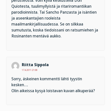
perusteosta. Voin kyllä keskustella Don
Quiotesta, tuulimyllyistä ja ritariromantiikan
parodioinnista. Tai Sancho Panzasta ja isäntien
ja aseenkantajien rooleista
maailmankirjallisuudessa. Se on silkkaa
sumutusta, koska tiedoissani on ratsumiehen ja
Rosinanten mentävä aukko.
Riitta Sippola
17.4.2011 21:08
Sorry, äskeinen kommentti lähti tyystin
kesken…
Olin aikeissa kysyä loistavan kuvan alkuperää?