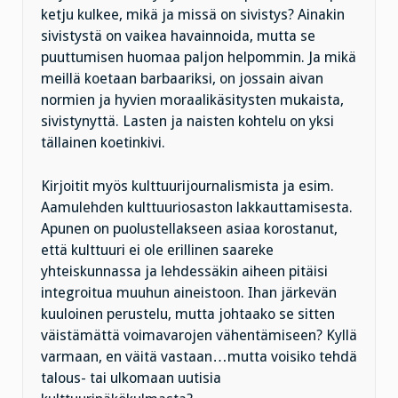
ketju kulkee, mikä ja missä on sivistys? Ainakin
sivistystä on vaikea havainnoida, mutta se
puuttumisen huomaa paljon helpommin. Ja mikä
meillä koetaan barbaariksi, on jossain aivan
normien ja hyvien moraalikäsitysten mukaista,
sivistynyttä. Lasten ja naisten kohtelu on yksi
tällainen koetinkivi.
Kirjoitit myös kulttuurijournalismista ja esim.
Aamulehden kulttuuriosaston lakkauttamisesta.
Apunen on puolustellakseen asiaa korostanut,
että kulttuuri ei ole erillinen saareke
yhteiskunnassa ja lehdessäkin aiheen pitäisi
integroitua muuhun aineistoon. Ihan järkevän
kuuloinen perustelu, mutta johtaako se sitten
väistämättä voimavarojen vähentämiseen? Kyllä
varmaan, en väitä vastaan…mutta voisiko tehdä
talous- tai ulkomaan uutisia