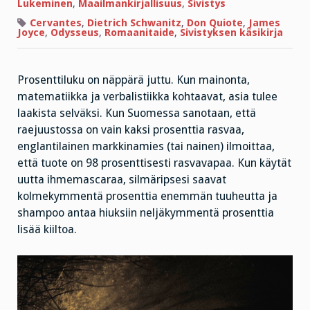
Lukeminen
,
Maailmankirjallisuus
,
Sivistys
Cervantes
,
Dietrich Schwanitz
,
Don Quiote
,
James
Joyce
,
Odysseus
,
Romaanitaide
,
Sivistyksen käsikirja
Prosenttiluku on näppärä juttu. Kun mainonta,
matematiikka ja verbalistiikka kohtaavat, asia tulee
laakista selväksi. Kun Suomessa sanotaan, että
raejuustossa on vain kaksi prosenttia rasvaa,
englantilainen markkinamies (tai nainen) ilmoittaa,
että tuote on 98 prosenttisesti rasvavapaa. Kun käytät
uutta ihmemascaraa, silmäripsesi saavat
kolmekymmentä prosenttia enemmän tuuheutta ja
shampoo antaa hiuksiin neljäkymmentä prosenttia
lisää kiiltoa.