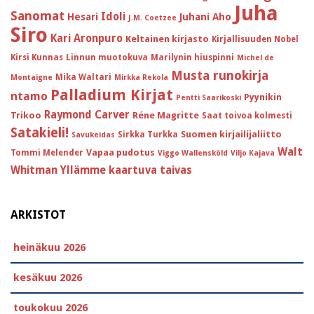
Juha
Sanomat
Idoli
Hesari
Juhani Aho
J.M. Coetzee
Siro
Kari Aronpuro
Keltainen kirjasto
Kirjallisuuden Nobel
Kirsi Kunnas
Linnun muotokuva
Marilynin hiuspinni
Michel de
Musta runokirja
Mika Waltari
Montaigne
Mirkka Rekola
Palladium Kirjat
ntamo
Pyynikin
Pentti Saarikoski
Raymond Carver
Trikoo
Réne Magritte
Saat toivoa kolmesti
Satakieli!
Suomen kirjailijaliitto
Sirkka Turkka
Savukeidas
Walt
Vapaa pudotus
Tommi Melender
Viggo Wallensköld
Viljo Kajava
Whitman
Yllämme kaartuva taivas
ARKISTOT
heinäkuu 2026
kesäkuu 2026
toukokuu 2026