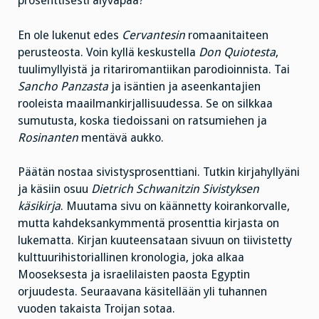
prosenttisesti älyvapaa?
En ole lukenut edes
Cervantesin
romaanitaiteen
perusteosta. Voin kyllä keskustella
Don Quiotesta
,
tuulimyllyistä ja ritariromantiikan parodioinnista. Tai
Sancho Panzasta
ja isäntien ja aseenkantajien
rooleista maailmankirjallisuudessa. Se on silkkaa
sumutusta, koska tiedoissani on ratsumiehen ja
Rosinanten
mentävä aukko.
Päätän nostaa sivistysprosenttiani. Tutkin kirjahyllyäni
ja käsiin osuu
Dietrich Schwanitzin Sivistyksen
käsikirja
. Muutama sivu on käännetty koirankorvalle,
mutta kahdeksankymmentä prosenttia kirjasta on
lukematta. Kirjan kuuteensataan sivuun on tiivistetty
kulttuurihistoriallinen kronologia, joka alkaa
Mooseksesta ja israelilaisten paosta Egyptin
orjuudesta. Seuraavana käsitellään yli tuhannen
vuoden takaista Troijan sotaa.