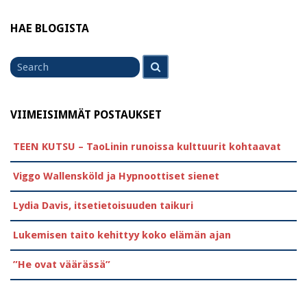
HAE BLOGISTA
Search
Search
for
VIIMEISIMMÄT POSTAUKSET
TEEN KUTSU – TaoLinin runoissa kulttuurit kohtaavat
Viggo Wallensköld ja Hypnoottiset sienet
Lydia Davis, itsetietoisuuden taikuri
Lukemisen taito kehittyy koko elämän ajan
”He ovat väärässä”