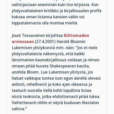
valitsijastaan enemmän kuin itse kirjoista. Kun
yhdysvaltalainen kriitikko ja kirjallisuuden proffa
kokoaa oman listansa kansien väliin voi
lopputulemasta olla montaa mieltä.
Jouni Tossavainen kirjoittaa
Kiiltomadon
arviossaan
(27.4.2001) Harold Bloomin
Lukemisen ylistyksestä mm. näin: ”Jos et niele
yhdysvaltalaista näkemystä, että kaikki
länsimainen kaunokirjallisuus voidaan ja nimen
omaan pitää kuvata Shakespearen kautta,
unohda Bloom. Lue Lukemisen ylistystä, jos
haluat vaikkapa tuntea ison egon äärellä olevasi
aidosti, rehellisesti ja koko ajan oikeassa ja
taatusti suoralla tiellä kohti lopullista listaa
niistä teoksista, jotka ehdottomasti pitää lukea.
Valitettavasti niihin ei näytä kuuluvan Alastalon
salissa.”