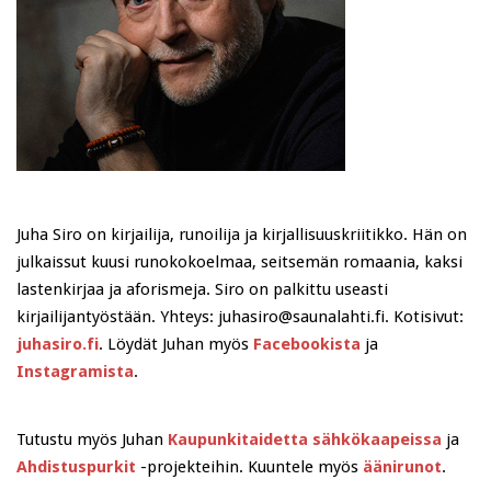
Juha Siro on kirjailija, runoilija ja kirjallisuuskriitikko. Hän on
julkaissut kuusi runokokoelmaa, seitsemän romaania, kaksi
lastenkirjaa ja aforismeja. Siro on palkittu useasti
kirjailijantyöstään. Yhteys: juhasiro@saunalahti.fi. Kotisivut:
juhasiro.fi
. Löydät Juhan myös
Facebookista
ja
Instagramista
.
Tutustu myös Juhan
Kaupunkitaidetta sähkökaapeissa
ja
Ahdistuspurkit
-projekteihin. Kuuntele myös
äänirunot
.