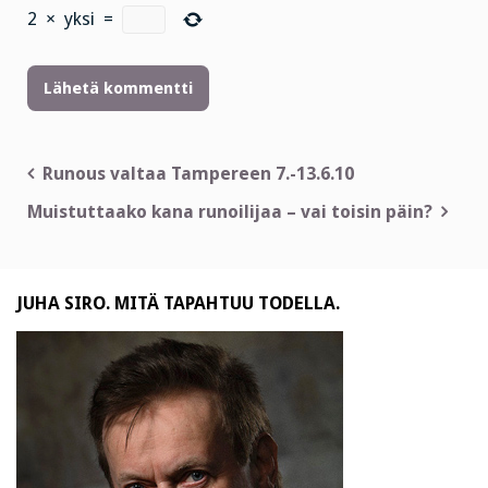
2
×
yksi
=
Artikkelien
Runous valtaa Tampereen 7.-13.6.10
selaus
Muistuttaako kana runoilijaa – vai toisin päin?
JUHA SIRO. MITÄ TAPAHTUU TODELLA.