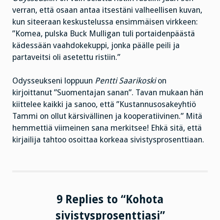
verran, että osaan antaa itsestäni valheellisen kuvan,
kun siteeraan keskustelussa ensimmäisen virkkeen:
”Komea, pulska Buck Mulligan tuli portaidenpäästä
kädessään vaahdokekuppi, jonka päälle peili ja
partaveitsi oli asetettu ristiin.”
Odysseukseni loppuun
Pentti Saarikoski
on
kirjoittanut ”Suomentajan sanan”. Tavan mukaan hän
kiittelee kaikki ja sanoo, että ”Kustannusosakeyhtiö
Tammi on ollut kärsivällinen ja kooperatiivinen.” Mitä
hemmettiä viimeinen sana merkitsee! Ehkä sitä, että
kirjailija tahtoo osoittaa korkeaa sivistysprosenttiaan.
9 Replies to “Kohota
sivistysprosenttiasi”