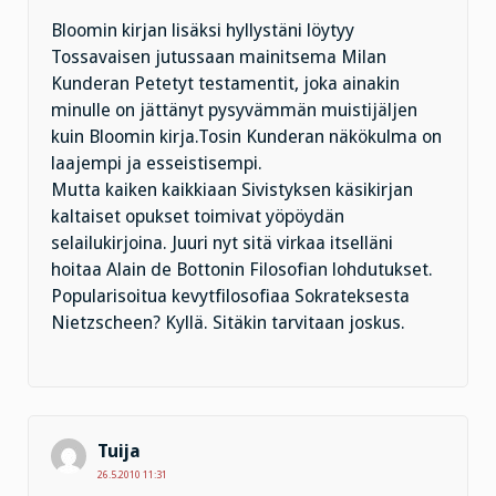
Bloomin kirjan lisäksi hyllystäni löytyy
Tossavaisen jutussaan mainitsema Milan
Kunderan Petetyt testamentit, joka ainakin
minulle on jättänyt pysyvämmän muistijäljen
kuin Bloomin kirja.Tosin Kunderan näkökulma on
laajempi ja esseistisempi.
Mutta kaiken kaikkiaan Sivistyksen käsikirjan
kaltaiset opukset toimivat yöpöydän
selailukirjoina. Juuri nyt sitä virkaa itselläni
hoitaa Alain de Bottonin Filosofian lohdutukset.
Popularisoitua kevytfilosofiaa Sokrateksesta
Nietzscheen? Kyllä. Sitäkin tarvitaan joskus.
Tuija
26.5.2010 11:31