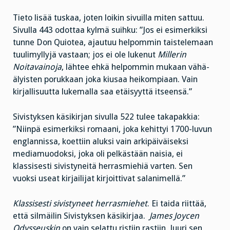
Tieto lisää tuskaa, joten loikin sivuilla miten sattuu.
Sivulla 443 odottaa kylmä suihku: ”Jos ei esimerkiksi
tunne Don Quiotea, ajautuu helpommin taistelemaan
tuulimyllyjä vastaan; jos ei ole lukenut
Millerin
Noitavainoja
, lähtee ehkä helpommin mukaan vähä-
älyisten porukkaan joka kiusaa heikompiaan. Vain
kirjallisuutta lukemalla saa etäisyyttä itseensä.”
Sivistyksen käsikirjan sivulla 522 tulee takapakkia:
”Niinpä esimerkiksi romaani, joka kehittyi 1700-luvun
englannissa, koettiin aluksi vain arkipäiväiseksi
mediamuodoksi, joka oli pelkästään naisia, ei
klassisesti sivistyneitä herrasmiehiä varten. Sen
vuoksi useat kirjailijat kirjoittivat salanimellä.”
Klassisesti sivistyneet herrasmiehet
. Ei taida riittää,
että silmäilin Sivistyksen käsikirjaa.
James Joycen
Odysseuskin
on vain selattu ristiin rastiin. Juuri sen