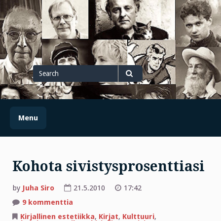
Skip
to
content
Search
for
Search
Menu
Kohota sivistysprosenttiasi
by
Juha Siro
21.5.2010
17:42
artikkeliin
9 kommenttia
Kohota
sivistysprosenttiasi
Kirjallinen estetiikka
,
Kirjat
,
Kulttuuri
,