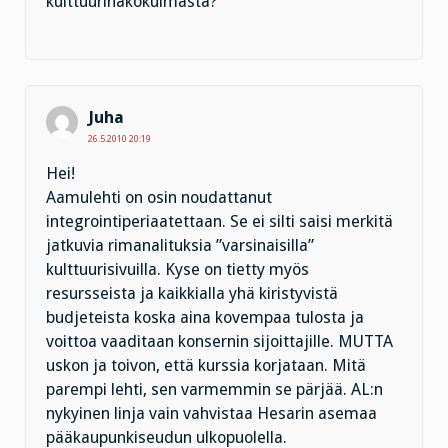
kulttuurinäkökulmasta?
Juha
26.5.2010 20:19
Hei!
Aamulehti on osin noudattanut
integrointiperiaatettaan. Se ei silti saisi merkitä
jatkuvia rimanalituksia ”varsinaisilla”
kulttuurisivuilla. Kyse on tietty myös
resursseista ja kaikkialla yhä kiristyvistä
budjeteista koska aina kovempaa tulosta ja
voittoa vaaditaan konsernin sijoittajille. MUTTA
uskon ja toivon, että kurssia korjataan. Mitä
parempi lehti, sen varmemmin se pärjää. AL:n
nykyinen linja vain vahvistaa Hesarin asemaa
pääkaupunkiseudun ulkopuolella.