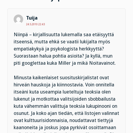
Tuija
24.5.2010 22:43
Niinpä – kirjallisuutta lukemalla saa etäisyyttä
itseensä, mutta ehkä se vaatii lukijalta myös
empatiakykyä ja psykologista herkkyyttä?
Suorastaan halua pohtia asioita? Ja kyllä, mun
piti googlettaa kuka Miller ja mikä Noitavainot.
Minusta kaikenlaiset suosituskirjalistat ovat
hirveän hauskoja ja kiinnostavia. Voin onnitella
itseäni kuta useampia lueteltuja teoksia olen
lukenut ja motkottaa valitsijoiden sbobbailusta
kuta vähemmän valittuja teoksia lukupinooni on
osunut. Ja koko ajan tiedän, että listojen valinnat
ovat kulttuurisidonnaisia, noudattavat tiettyjä
kaanoneita ja joskus jopa pyrkivät osoittamaan