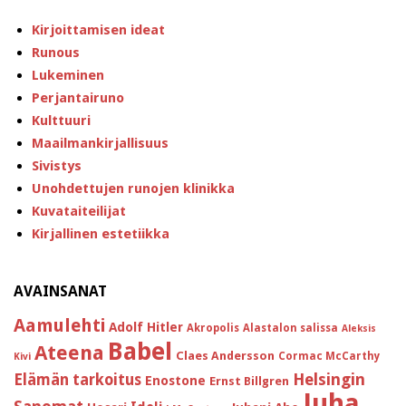
Kirjoittamisen ideat
Runous
Lukeminen
Perjantairuno
Kulttuuri
Maailmankirjallisuus
Sivistys
Unohdettujen runojen klinikka
Kuvataiteilijat
Kirjallinen estetiikka
AVAINSANAT
Aamulehti
Adolf Hitler
Akropolis
Alastalon salissa
Aleksis
Babel
Ateena
Claes Andersson
Cormac McCarthy
Kivi
Helsingin
Elämän tarkoitus
Enostone
Ernst Billgren
Juha