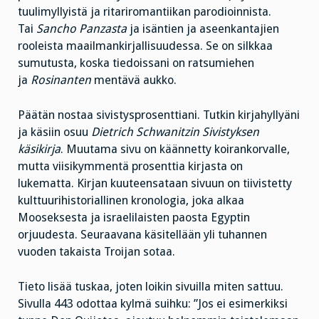
tuulimyllyistä ja ritariromantiikan parodioinnista.
Tai
Sancho Panzasta
ja isäntien ja aseenkantajien
rooleista maailmankirjallisuudessa. Se on silkkaa
sumutusta, koska tiedoissani on ratsumiehen
ja
Rosinanten
mentävä aukko.
Päätän nostaa sivistysprosenttiani. Tutkin kirjahyllyäni
ja käsiin osuu
Dietrich Schwanitzin Sivistyksen
käsikirja
. Muutama sivu on käännetty koirankorvalle,
mutta viisikymmentä prosenttia kirjasta on
lukematta. Kirjan kuuteensataan sivuun on tiivistetty
kulttuurihistoriallinen kronologia, joka alkaa
Mooseksesta ja israelilaisten paosta Egyptin
orjuudesta. Seuraavana käsitellään yli tuhannen
vuoden takaista Troijan sotaa.
Tieto lisää tuskaa, joten loikin sivuilla miten sattuu.
Sivulla 443 odottaa kylmä suihku: ”Jos ei esimerkiksi