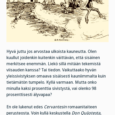
Hyvä juttu jos arvostaa ulkoista kauneutta. Olen
kuullut joidenkin kuitenkin väittävän, että sisäinen
merkitsee enemmän. Liekö sillä mitään tekemistä
viisauden kanssa? Tai tiedon. Vaikuttaako hyvän
yleissivistyksen omaava sisäisesti kauniimmalta kuin
tietämätön tumpelo. Kyllä varmaan. Mutta onko
minulla kaksi prosenttia sivistystä, vai olenko 98
prosenttisesti älyvapaa?
En ole lukenut edes
Cervantesin
romaanitaiteen
perusteosta. Voin kyllä keskustella
Don Quijotesta
,