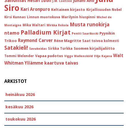
Sanomat
Idoli
Hesari
Juhani Aho
J.M. Coetzee
Siro
Kari Aronpuro
Keltainen kirjasto
Kirjallisuuden Nobel
Kirsi Kunnas
Linnun muotokuva
Marilynin hiuspinni
Michel de
Musta runokirja
Mika Waltari
Montaigne
Mirkka Rekola
Palladium Kirjat
ntamo
Pyynikin
Pentti Saarikoski
Raymond Carver
Trikoo
Réne Magritte
Saat toivoa kolmesti
Satakieli!
Suomen kirjailijaliitto
Sirkka Turkka
Savukeidas
Walt
Vapaa pudotus
Tommi Melender
Viggo Wallensköld
Viljo Kajava
Whitman
Yllämme kaartuva taivas
ARKISTOT
heinäkuu 2026
kesäkuu 2026
toukokuu 2026