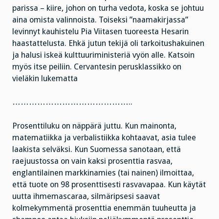
parissa – kiire, johon on turha vedota, koska se johtuu
aina omista valinnoista. Toiseksi ”naamakirjassa”
levinnyt kauhistelu Pia Viitasen tuoreesta Hesarin
haastattelusta. Ehkä jutun tekijä oli tarkoitushakuinen
ja halusi iskeä kulttuuriministeriä vyön alle. Katsoin
myös itse peiliin. Cervantesin perusklassikko on
vieläkin lukematta
……………………………………..
Prosenttiluku on näppärä juttu. Kun mainonta,
matematiikka ja verbalistiikka kohtaavat, asia tulee
laakista selväksi. Kun Suomessa sanotaan, että
raejuustossa on vain kaksi prosenttia rasvaa,
englantilainen markkinamies (tai nainen) ilmoittaa,
että tuote on 98 prosenttisesti rasvavapaa. Kun käytät
uutta ihmemascaraa, silmäripsesi saavat
kolmekymmentä prosenttia enemmän tuuheutta ja