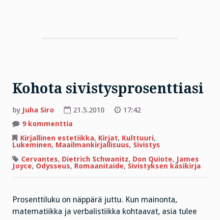
Kohota sivistysprosenttiasi
by
Juha Siro
21.5.2010
17:42
artikkeliin
9 kommenttia
Kohota
sivistysprosenttiasi
Kirjallinen estetiikka
,
Kirjat
,
Kulttuuri
,
Lukeminen
,
Maailmankirjallisuus
,
Sivistys
Cervantes
,
Dietrich Schwanitz
,
Don Quiote
,
James
Joyce
,
Odysseus
,
Romaanitaide
,
Sivistyksen käsikirja
Prosenttiluku on näppärä juttu. Kun mainonta,
matematiikka ja verbalistiikka kohtaavat, asia tulee