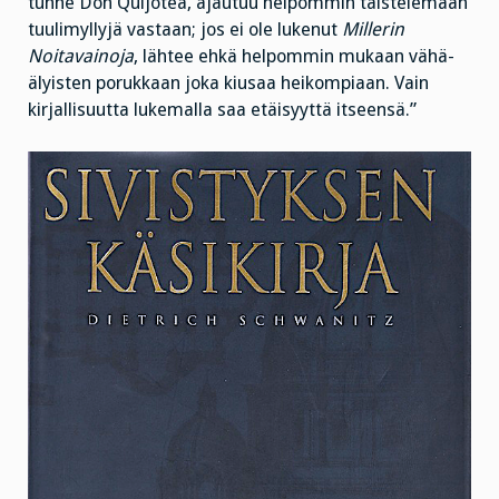
tunne Don Quijotea, ajautuu helpommin taistelemaan
tuulimyllyjä vastaan; jos ei ole lukenut
Millerin
Noitavainoja
, lähtee ehkä helpommin mukaan vähä-
älyisten porukkaan joka kiusaa heikompiaan. Vain
kirjallisuutta lukemalla saa etäisyyttä itseensä.”