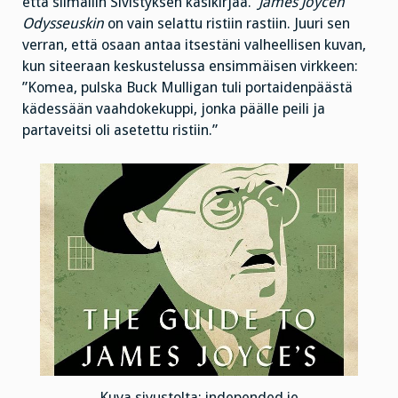
että silmäilin Sivistyksen käsikirjaa.
James Joycen
Odysseuskin
on vain selattu ristiin rastiin. Juuri sen
verran, että osaan antaa itsestäni valheellisen kuvan,
kun siteeraan keskustelussa ensimmäisen virkkeen:
”Komea, pulska Buck Mulligan tuli portaidenpäästä
kädessään vaahdokekuppi, jonka päälle peili ja
partaveitsi oli asetettu ristiin.”
Kuva sivustolta: independed.ie