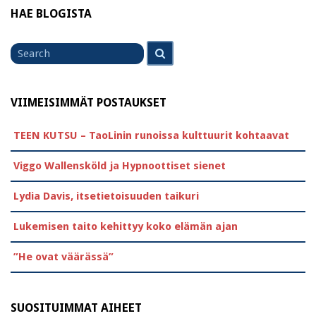
HAE BLOGISTA
Search
Search
for
VIIMEISIMMÄT POSTAUKSET
TEEN KUTSU – TaoLinin runoissa kulttuurit kohtaavat
Viggo Wallensköld ja Hypnoottiset sienet
Lydia Davis, itsetietoisuuden taikuri
Lukemisen taito kehittyy koko elämän ajan
”He ovat väärässä”
SUOSITUIMMAT AIHEET