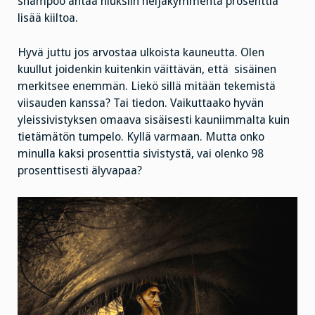
shampoo antaa hiuksiin neljäkymmentä prosenttia
lisää kiiltoa.
Hyvä juttu jos arvostaa ulkoista kauneutta. Olen
kuullut joidenkin kuitenkin väittävän, että sisäinen
merkitsee enemmän. Liekö sillä mitään tekemistä
viisauden kanssa? Tai tiedon. Vaikuttaako hyvän
yleissivistyksen omaava sisäisesti kauniimmalta kuin
tietämätön tumpelo. Kyllä varmaan. Mutta onko
minulla kaksi prosenttia sivistystä, vai olenko 98
prosenttisesti älyvapaa?