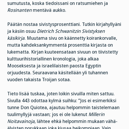
sumutusta, koska tiedoissani on ratsumiehen ja
Rosinanten
mentävä aukko.
Päätän nostaa sivistysprosenttiani. Tutkin kirjahyllyäni
ja käsiin osuu
Dietrich Schwanitzin Sivistyksen
käsikirja
. Muutama sivu on käännetty koirankorvalle,
mutta kahdeksankymmentä prosenttia kirjasta on
lukematta. Kirjan kuuteensataan sivuun on tiivistetty
kulttuurihistoriallinen kronologia, joka alkaa
Mooseksesta ja israelilaisten paosta Egyptin
orjuudesta. Seuraavana käsitellään yli tuhannen
vuoden takaista Troijan sotaa.
Tieto lisää tuskaa, joten loikin sivuilla miten sattuu.
Sivulla 443 odottaa kylmä suihku: ”Jos ei esimerkiksi
tunne Don Quiotea, ajautuu helpommin taistelemaan
tuulimyllyjä vastaan; jos ei ole lukenut
Millerin
Noitavainoja
, lähtee ehkä helpommin mukaan vähä-
älyisten porukkaan joka kiusaa heikompiaan. Vain