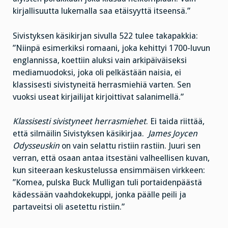
kirjallisuutta lukemalla saa etäisyyttä itseensä.”
Sivistyksen käsikirjan sivulla 522 tulee takapakkia:
”Niinpä esimerkiksi romaani, joka kehittyi 1700-luvun
englannissa, koettiin aluksi vain arkipäiväiseksi
mediamuodoksi, joka oli pelkästään naisia, ei
klassisesti sivistyneitä herrasmiehiä varten. Sen
vuoksi useat kirjailijat kirjoittivat salanimellä.”
Klassisesti sivistyneet herrasmiehet
. Ei taida riittää,
että silmäilin Sivistyksen käsikirjaa.
James Joycen
Odysseuskin
on vain selattu ristiin rastiin. Juuri sen
verran, että osaan antaa itsestäni valheellisen kuvan,
kun siteeraan keskustelussa ensimmäisen virkkeen:
”Komea, pulska Buck Mulligan tuli portaidenpäästä
kädessään vaahdokekuppi, jonka päälle peili ja
partaveitsi oli asetettu ristiin.”