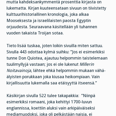
mutta kahdeksankymmentä prosenttia kirjasta on
lukematta. Kirjan kuuteensataan sivuun on tiivistetty
kulttuurihistoriallinen kronologia, joka alkaa
Mooseksesta ja israelilaisten paosta Egyptin
orjuudesta. Seuraavana käsitellään yli tuhannen
vuoden takaista Troijan sotaa.
Tieto lisää tuskaa, joten loikin sivuilla miten sattuu.
Sivulla 443 odottaa kylmä suihku: ”Jos ei esimerkiksi
tunne Don Quiotea, ajautuu helpommin taistelemaan
tuulimyllyjä vastaan; jos ei ole lukenut
Millerin
Noitavainoja
, lähtee ehkä helpommin mukaan vähä-
älyisten porukkaan joka kiusaa heikompiaan. Vain
kirjallisuutta lukemalla saa etäisyyttä itseensä.”
Käsikirjan sivulla 522 tulee takapakkia: ”Niinpä
esimerkiksi romaani, joka kehittyi 1700-luvun
englannissa, koettiin aluksi vain arkipäiväiseksi
mediamuodoksi, joka oli pelkästään naisia, ei