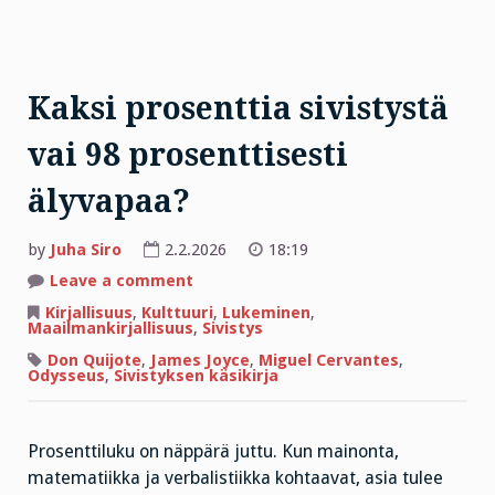
Kaksi prosenttia sivistystä
vai 98 prosenttisesti
älyvapaa?
by
Juha Siro
2.2.2026
18:19
on
Leave a comment
Kaksi
prosenttia
Kirjallisuus
,
Kulttuuri
,
Lukeminen
,
sivistystä
Maailmankirjallisuus
,
Sivistys
vai
98
Don Quijote
,
James Joyce
,
Miguel Cervantes
,
prosenttisesti
Odysseus
,
Sivistyksen käsikirja
älyvapaa?
Prosenttiluku on näppärä juttu. Kun mainonta,
matematiikka ja verbalistiikka kohtaavat, asia tulee