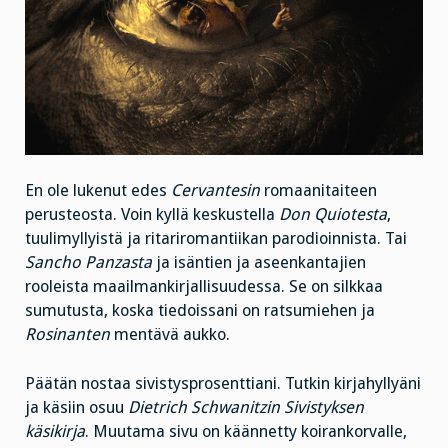
En ole lukenut edes
Cervantesin
romaanitaiteen
perusteosta. Voin kyllä keskustella
Don Quiotesta
,
tuulimyllyistä ja ritariromantiikan parodioinnista. Tai
Sancho Panzasta
ja isäntien ja aseenkantajien
rooleista maailmankirjallisuudessa. Se on silkkaa
sumutusta, koska tiedoissani on ratsumiehen ja
Rosinanten
mentävä aukko.
Päätän nostaa sivistysprosenttiani. Tutkin kirjahyllyäni
ja käsiin osuu
Dietrich Schwanitzin Sivistyksen
käsikirja
. Muutama sivu on käännetty koirankorvalle,