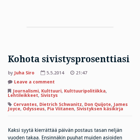
Kohota sivistysprosenttiasi
by
Juha Siro
5.5.2014
21:47
on
Leave a comment
Kohota
sivistysprosenttiasi
Journalismi
,
Kulttuuri
,
Kulttuuripolitiikka
,
Lehtileikkeet
,
Sivistys
Cervantes
,
Dietrich Schwanitz
,
Don Quijote
,
James
Joyce
,
Odysseus
,
Pia Viitanen
,
Sivistyksen käsikirja
Kaksi syytä kierrättää päivän postaus tasan neljän
vuoden takaa. Ensinnäkin puuhat muiden asioiden