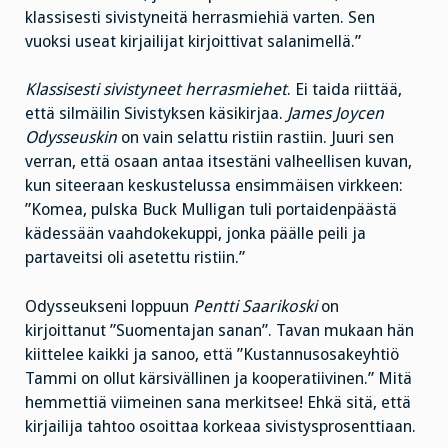
klassisesti sivistyneitä herrasmiehiä varten. Sen
vuoksi useat kirjailijat kirjoittivat salanimellä.”
Klassisesti sivistyneet herrasmiehet
. Ei taida riittää,
että silmäilin Sivistyksen käsikirjaa.
James Joycen
Odysseuskin
on vain selattu ristiin rastiin. Juuri sen
verran, että osaan antaa itsestäni valheellisen kuvan,
kun siteeraan keskustelussa ensimmäisen virkkeen:
”Komea, pulska Buck Mulligan tuli portaidenpäästä
kädessään vaahdokekuppi, jonka päälle peili ja
partaveitsi oli asetettu ristiin.”
Odysseukseni loppuun
Pentti Saarikoski
on
kirjoittanut ”Suomentajan sanan”. Tavan mukaan hän
kiittelee kaikki ja sanoo, että ”Kustannusosakeyhtiö
Tammi on ollut kärsivällinen ja kooperatiivinen.” Mitä
hemmettiä viimeinen sana merkitsee! Ehkä sitä, että
kirjailija tahtoo osoittaa korkeaa sivistysprosenttiaan.