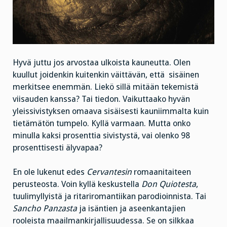
Hyvä juttu jos arvostaa ulkoista kauneutta. Olen
kuullut joidenkin kuitenkin väittävän, että sisäinen
merkitsee enemmän. Liekö sillä mitään tekemistä
viisauden kanssa? Tai tiedon. Vaikuttaako hyvän
yleissivistyksen omaava sisäisesti kauniimmalta kuin
tietämätön tumpelo. Kyllä varmaan. Mutta onko
minulla kaksi prosenttia sivistystä, vai olenko 98
prosenttisesti älyvapaa?
En ole lukenut edes
Cervantesin
romaanitaiteen
perusteosta. Voin kyllä keskustella
Don Quiotesta
,
tuulimyllyistä ja ritariromantiikan parodioinnista. Tai
Sancho Panzasta
ja isäntien ja aseenkantajien
rooleista maailmankirjallisuudessa. Se on silkkaa