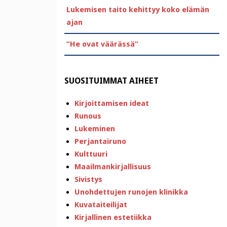
Lukemisen taito kehittyy koko elämän
ajan
”He ovat väärässä”
SUOSITUIMMAT AIHEET
Kirjoittamisen ideat
Runous
Lukeminen
Perjantairuno
Kulttuuri
Maailmankirjallisuus
Sivistys
Unohdettujen runojen klinikka
Kuvataiteilijat
Kirjallinen estetiikka