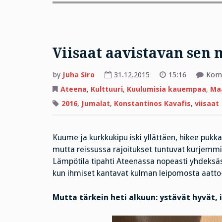
Viisaat aavistavan sen 
by
Juha Siro
31.12.2015
15:16
Komm
Ateena
,
Kulttuuri
,
Kuulumisia kauempaa
,
Maa
2016
,
Jumalat
,
Konstantinos Kavafis
,
viisaat
Kuume ja kurkkukipu iski yllättäen, hikee pukkaa
mutta reissussa rajoitukset tuntuvat kurjemmilt
Lämpötila tipahti Ateenassa nopeasti yhdeksäst
kun ihmiset kantavat kulman leipomosta aatto-
Mutta tärkein heti alkuun: ystävät hyvät, i