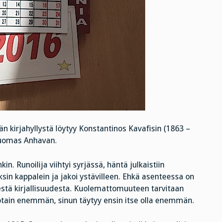
än kirjahyllystä löytyy Konstantinos Kavafisin (1863 –
uomas Anhavan.
. Runoilija viihtyi syrjässä, häntä julkaistiin
ksin kappalein ja jakoi ystävilleen. Ehkä asenteessa on
isestä kirjallisuudesta. Kuolemattomuuteen tarvitaan
jotain enemmän, sinun täytyy ensin itse olla enemmän.