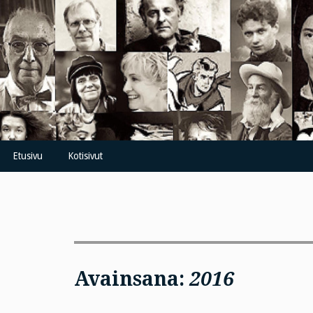
Skip
to
content
Etusivu
Kotisivut
Avainsana:
2016