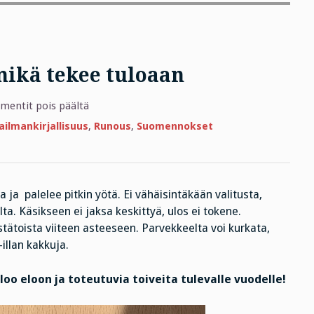
mikä tekee tuloaan
artikkelissa
entit pois päältä
Viisaat
aavistavan
ilmankirjallisuus
,
Runous
,
Suomennokset
sen
mikä
tekee
tuloaan
 ja palelee pitkin yötä. Ei vähäisintäkään valitusta,
a. Käsikseen ei jaksa keskittyä, ulos ei tokene.
ätoista viiteen asteeseen. Parvekkeelta voi kurkata,
illan kakkuja.
loo eloon ja toteutuvia toiveita tulevalle vuodelle!