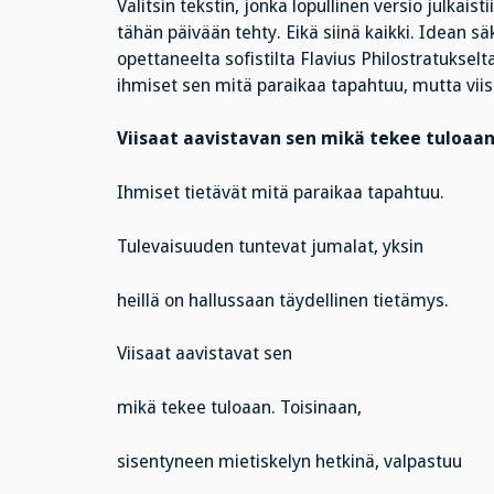
Valitsin tekstin, jonka lopullinen versio julkaist
tähän päivään tehty. Eikä siinä kaikki. Idean s
opettaneelta sofistilta Flavius Philostratukse
ihmiset sen mitä paraikaa tapahtuu, mutta viis
Viisaat aavistavan sen mikä tekee tuloaa
Ihmiset tietävät mitä paraikaa tapahtuu.
Tulevaisuuden tuntevat jumalat, yksin
heillä on hallussaan täydellinen tietämys.
Viisaat aavistavat sen
mikä tekee tuloaan. Toisinaan,
sisentyneen mietiskelyn hetkinä, valpastuu