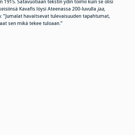
iin 1915. Satavuotiaan tekstin ydin toimii kuin se olisi
äkeisiinsä Kavafis löysi Ateenassa 200-luvulla
jaa,
lta: ”Jumalat havaitsevat tulevaisuuden tapahtumat,
aat sen mikä tekee tuloaan.”
n