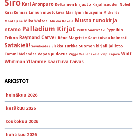
Siro
Kari Aronpuro
Keltainen kirjasto
Kirjallisuuden Nobel
Kirsi Kunnas
Linnun muotokuva
Marilynin hiuspinni
Michel de
Musta runokirja
Mika Waltari
Montaigne
Mirkka Rekola
Palladium Kirjat
ntamo
Pyynikin
Pentti Saarikoski
Raymond Carver
Trikoo
Réne Magritte
Saat toivoa kolmesti
Satakieli!
Suomen kirjailijaliitto
Sirkka Turkka
Savukeidas
Walt
Vapaa pudotus
Tommi Melender
Viggo Wallensköld
Viljo Kajava
Whitman
Yllämme kaartuva taivas
ARKISTOT
heinäkuu 2026
kesäkuu 2026
toukokuu 2026
huhtikuu 2026