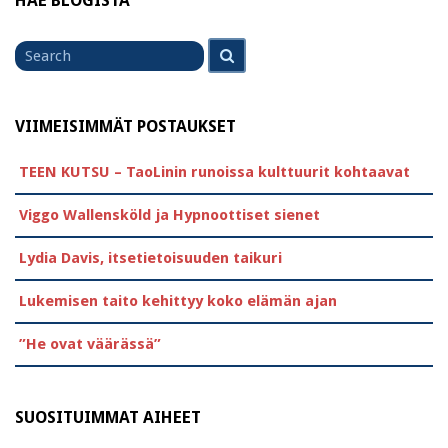
HAE BLOGISTA
Search
Search
for
VIIMEISIMMÄT POSTAUKSET
TEEN KUTSU – TaoLinin runoissa kulttuurit kohtaavat
Viggo Wallensköld ja Hypnoottiset sienet
Lydia Davis, itsetietoisuuden taikuri
Lukemisen taito kehittyy koko elämän ajan
”He ovat väärässä”
SUOSITUIMMAT AIHEET