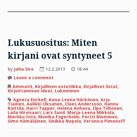
Lukusuositus: Miten
kirjani ovat syntyneet 5
by
Juha Siro
12.2.2013
18:44
on
Leave a comment
Lukusuositus:
Miten
Ammatit
,
Kirjallinen estetiikka
,
Kirjalliset listat
,
kirjani
Kirjoittamisen ideat
,
Lukeminen
ovat
syntyneet
Agneta Enckell
,
Anna-Leena Härkönen
,
Arja
5
Tiainen
,
Aulikki Oksanen
,
Claes Andersson
,
Hannu
Raittila
,
Harri Tapper
,
Helena Anhava
,
Ilpo Tiihonen
,
Laila Hirvisaari
,
Lars Sund
,
Marja-Leena Mikkola
,
Markku Into
,
Monika Fagerholm
,
Pertti Nieminen
,
Simo Hämäläinen
,
Sinikka Nopola
,
Veronica Pimenoff