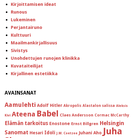
Kirjoittamisen ideat
Runous
Lukeminen
Perjantairuno
Kulttuuri
Maailmankirjallisuus
Sivistys
Unohdettujen runojen klinikka
Kuvataiteilijat
Kirjallinen estetiikka
AVAINSANAT
Aamulehti
Adolf Hitler
Akropolis
Alastalon salissa
Aleksis
Babel
Ateena
Claes Andersson
Cormac McCarthy
Kivi
Helsingin
Elämän tarkoitus
Enostone
Ernst Billgren
Juha
Sanomat
Idoli
Hesari
Juhani Aho
J.M. Coetzee