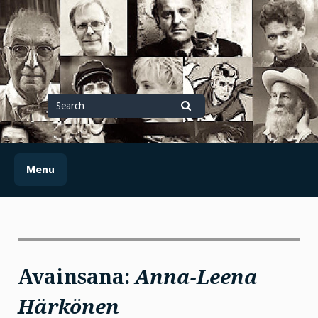
Skip
to
content
Search
for
Search
Menu
Avainsana:
Anna-Leena
Härkönen