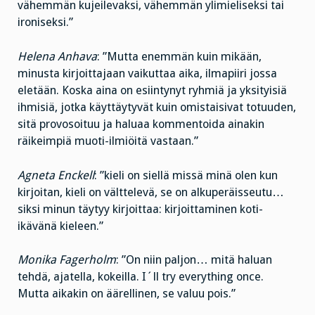
vähemmän kujeilevaksi, vähemmän ylimieliseksi tai
ironiseksi.”
Helena Anhava
: ”Mutta enemmän kuin mikään,
minusta kirjoittajaan vaikuttaa aika, ilmapiiri jossa
eletään. Koska aina on esiintynyt ryhmiä ja yksityisiä
ihmisiä, jotka käyttäytyvät kuin omistaisivat totuuden,
sitä provosoituu ja haluaa kommentoida ainakin
räikeimpiä muoti-ilmiöitä vastaan.”
Agneta Enckell
: ”kieli on siellä missä minä olen kun
kirjoitan, kieli on välttelevä, se on alkuperäisseutu…
siksi minun täytyy kirjoittaa: kirjoittaminen koti-
ikävänä kieleen.”
Monika Fagerholm
: ”On niin paljon… mitä haluan
tehdä, ajatella, kokeilla. I´ll try everything once.
Mutta aikakin on äärellinen, se valuu pois.”