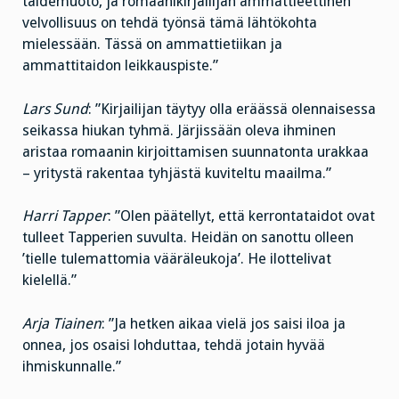
taidemuoto, ja romaanikirjailijan ammattieettinen
velvollisuus on tehdä työnsä tämä lähtökohta
mielessään. Tässä on ammattietiikan ja
ammattitaidon leikkauspiste.”
Lars Sund
: ”Kirjailijan täytyy olla eräässä olennaisessa
seikassa hiukan tyhmä. Järjissään oleva ihminen
aristaa romaanin kirjoittamisen suunnatonta urakkaa
– yritystä rakentaa tyhjästä kuviteltu maailma.”
Harri Tapper
: ”Olen päätellyt, että kerrontataidot ovat
tulleet Tapperien suvulta. Heidän on sanottu olleen
’tielle tulemattomia vääräleukoja’. He ilottelivat
kielellä.”
Arja Tiainen
: ”Ja hetken aikaa vielä jos saisi iloa ja
onnea, jos osaisi lohduttaa, tehdä jotain hyvää
ihmiskunnalle.”