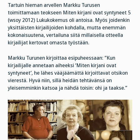
Tartuin hieman arvellen Markku Turusen
toimittamaan teokseen Miten kirjani ovat syntyneet 5
(wsoy 2012) Lukukokemus oli antoisa. Myös joidenkin
yksittäisten kirjailijoiden kohdalla, mutta enemmän
kokonaisuutena, vertailuna siitä millaisella otteella
kirjailijat kertovat omasta työstään.
Markku Turunen kirjoittaa esipuheessaan: ”Kun
kirjailijalle annetaan aiheeksi ’Miten kirjani ovat
syntyneet’, he lähes vääjäämättä kirjoittavat otsikon
vierestä. Hyvä niin, sillä heidän tehtävänsä on
yleisemminkin katsoa ja nähdä toisin: ohi ja taakse.”