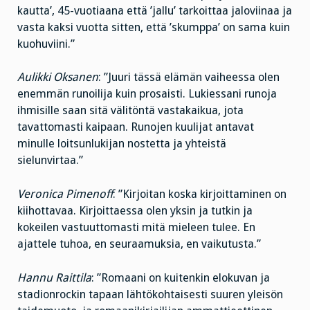
kautta’, 45-vuotiaana että ’jallu’ tarkoittaa jaloviinaa ja
vasta kaksi vuotta sitten, että ’skumppa’ on sama kuin
kuohuviini.”
Aulikki Oksanen
: ”Juuri tässä elämän vaiheessa olen
enemmän runoilija kuin prosaisti. Lukiessani runoja
ihmisille saan sitä välitöntä vastakaikua, jota
tavattomasti kaipaan. Runojen kuulijat antavat
minulle loitsunlukijan nostetta ja yhteistä
sielunvirtaa.”
Veronica Pimenoff
: ”Kirjoitan koska kirjoittaminen on
kiihottavaa. Kirjoittaessa olen yksin ja tutkin ja
kokeilen vastuuttomasti mitä mieleen tulee. En
ajattele tuhoa, en seuraamuksia, en vaikutusta.”
Hannu Raittila
: ”Romaani on kuitenkin elokuvan ja
stadionrockin tapaan lähtökohtaisesti suuren yleisön