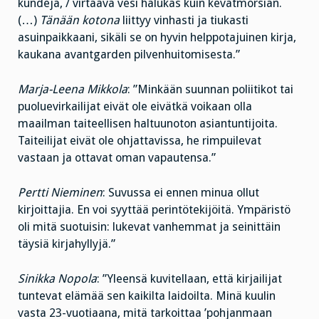
kundeja, / virtaava vesi halukas kuin kevätmorsian.
(…)
Tänään kotona
liittyy vinhasti ja tiukasti
asuinpaikkaani, sikäli se on hyvin helppotajuinen kirja,
kaukana avantgarden pilvenhuitomisesta.”
Marja-Leena Mikkola
: ”Minkään suunnan poliitikot tai
puoluevirkailijat eivät ole eivätkä voikaan olla
maailman taiteellisen haltuunoton asiantuntijoita.
Taiteilijat eivät ole ohjattavissa, he rimpuilevat
vastaan ja ottavat oman vapautensa.”
Pertti Nieminen
: Suvussa ei ennen minua ollut
kirjoittajia. En voi syyttää perintötekijöitä. Ympäristö
oli mitä suotuisin: lukevat vanhemmat ja seinittäin
täysiä kirjahyllyjä.”
Sinikka Nopola
: ”Yleensä kuvitellaan, että kirjailijat
tuntevat elämää sen kaikilta laidoilta. Minä kuulin
vasta 23-vuotiaana, mitä tarkoittaa ’pohjanmaan