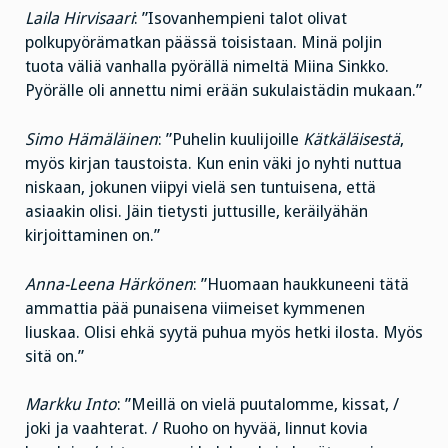
Laila Hirvisaari
: ”Isovanhempieni talot olivat
polkupyörämatkan päässä toisistaan. Minä poljin
tuota väliä vanhalla pyörällä nimeltä Miina Sinkko.
Pyörälle oli annettu nimi erään sukulaistädin mukaan.”
Simo Hämäläinen
: ”Puhelin kuulijoille
Kätkäläisestä
,
myös kirjan taustoista. Kun enin väki jo nyhti nuttua
niskaan, jokunen viipyi vielä sen tuntuisena, että
asiaakin olisi. Jäin tietysti juttusille, keräilyähän
kirjoittaminen on.”
Anna-Leena Härkönen
: ”Huomaan haukkuneeni tätä
ammattia pää punaisena viimeiset kymmenen
liuskaa. Olisi ehkä syytä puhua myös hetki ilosta. Myös
sitä on.”
Markku Into
: ”Meillä on vielä puutalomme, kissat, /
joki ja vaahterat. / Ruoho on hyvää, linnut kovia