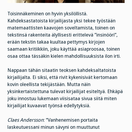
Toisinnäkeminen on hyvin yksilöllistä.
Kahdeksastatoista kirjailijasta yksi tekee työstään
matemaattisten kaavojen soveltamista, toinen on
tekstinsä rakenteita älyllisesti erittelevä ”insinööri”,
erään tekstin takaa kuultaa pettymys kirjojen
saamaan kritiikkiin, joku käyttää asiaproosaa, toinen
osaa ottaa tässäkin kielen mahdollisuuksista ilon irti.
Nappaan tähän sitaatin teoksen kahdeksaltatoista
kirjailijalta. Ei siksi, että rivit kykenisivät kertomaan
kovin oleellista tekijästään. Mutta näin
yksinkertaistettuna tulevat kirjailijat esiteltyä. Ehkäpä
joku innostuu lukemaan viisisataa sivua siitä miten
kirjailijat kuvaavat työnsä edellytyksiä.
Claes Andersson
: ”Vanhenemisen portaita
laskeutuessani minun sävyni on muuttunut