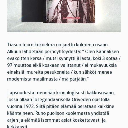
Tiasen tuore kokoelma on jaettu kolmeen osaan.
Alkuun lähdetään perheyhteydestä: ” Olen Kannaksen
evakoitten kersa / mutsi synnytti 8 lasta, koki 3 sotaa /
97 muuttoa eikä koskaan valittanut / ei mukavuuksia
eineksiä imureita pesukoneita / kun sähköt menee
modernista maailmasta / mä pärjään.”
Lapsuudesta mennään kronologisesti kakkososaan,
jossa ollaan jo legendaarisella Oriveden opistolla
vuonna 1972. Siitä pitäen elämää perataan kaikkine
käänteineen. Runo puolison kuolemasta yhdistää
arjen ja elämää isommat asiat koskettavasti ja
kirkkaasti.