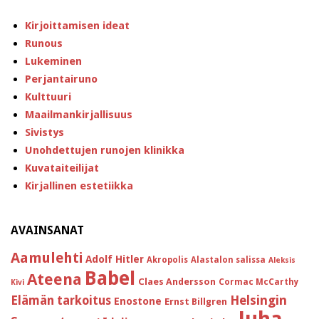
Kirjoittamisen ideat
Runous
Lukeminen
Perjantairuno
Kulttuuri
Maailmankirjallisuus
Sivistys
Unohdettujen runojen klinikka
Kuvataiteilijat
Kirjallinen estetiikka
AVAINSANAT
Aamulehti
Adolf Hitler
Akropolis
Alastalon salissa
Aleksis
Babel
Ateena
Claes Andersson
Cormac McCarthy
Kivi
Helsingin
Elämän tarkoitus
Enostone
Ernst Billgren
Juha