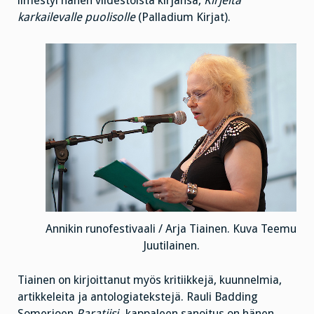
ilmestyi hänen viidestoista kirjansa,
Kirjeitä
karkailevalle puolisolle
(Palladium Kirjat).
Annikin runofestivaali / Arja Tiainen. Kuva Teemu
Juutilainen.
Tiainen on kirjoittanut myös kritiikkejä, kuunnelmia,
artikkeleita ja antologiatekstejä. Rauli Badding
Somerjoen
Paratiisi
-kappaleen sanoitus on hänen