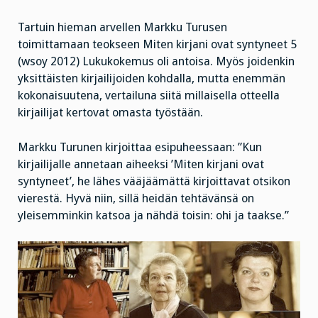
Tartuin hieman arvellen Markku Turusen
toimittamaan teokseen Miten kirjani ovat syntyneet 5
(wsoy 2012) Lukukokemus oli antoisa. Myös joidenkin
yksittäisten kirjailijoiden kohdalla, mutta enemmän
kokonaisuutena, vertailuna siitä millaisella otteella
kirjailijat kertovat omasta työstään.
Markku Turunen kirjoittaa esipuheessaan: ”Kun
kirjailijalle annetaan aiheeksi ’Miten kirjani ovat
syntyneet’, he lähes vääjäämättä kirjoittavat otsikon
vierestä. Hyvä niin, sillä heidän tehtävänsä on
yleisemminkin katsoa ja nähdä toisin: ohi ja taakse.”