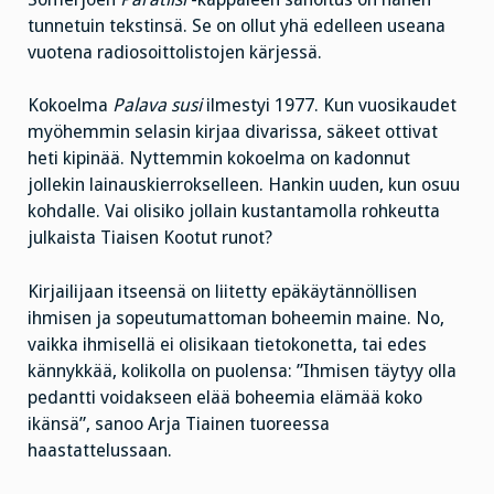
tunnetuin tekstinsä. Se on ollut yhä edelleen useana
vuotena radiosoittolistojen kärjessä.
Kokoelma
Palava susi
ilmestyi 1977. Kun vuosikaudet
myöhemmin selasin kirjaa divarissa, säkeet ottivat
heti kipinää. Nyttemmin kokoelma on kadonnut
jollekin lainauskierrokselleen. Hankin uuden, kun osuu
kohdalle. Vai olisiko jollain kustantamolla rohkeutta
julkaista Tiaisen Kootut runot?
Kirjailijaan itseensä on liitetty epäkäytännöllisen
ihmisen ja sopeutumattoman boheemin maine. No,
vaikka ihmisellä ei olisikaan tietokonetta, tai edes
kännykkää, kolikolla on puolensa: ”Ihmisen täytyy olla
pedantti voidakseen elää boheemia elämää koko
ikänsä”, sanoo Arja Tiainen tuoreessa
haastattelussaan.