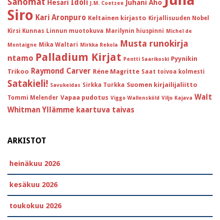
Sanomat
Idoli
Hesari
Juhani Aho
J.M. Coetzee
Siro
Kari Aronpuro
Keltainen kirjasto
Kirjallisuuden Nobel
Kirsi Kunnas
Linnun muotokuva
Marilynin hiuspinni
Michel de
Musta runokirja
Mika Waltari
Montaigne
Mirkka Rekola
Palladium Kirjat
ntamo
Pyynikin
Pentti Saarikoski
Raymond Carver
Trikoo
Réne Magritte
Saat toivoa kolmesti
Satakieli!
Suomen kirjailijaliitto
Sirkka Turkka
Savukeidas
Walt
Vapaa pudotus
Tommi Melender
Viggo Wallensköld
Viljo Kajava
Whitman
Yllämme kaartuva taivas
ARKISTOT
heinäkuu 2026
kesäkuu 2026
toukokuu 2026