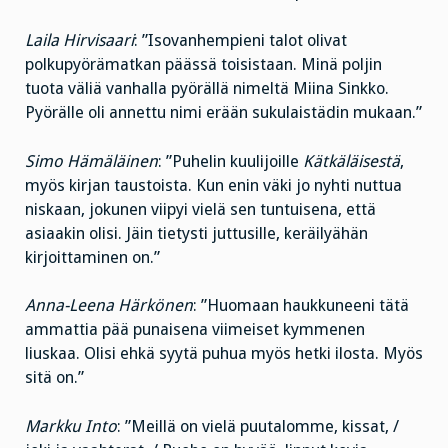
Laila Hirvisaari
: ”Isovanhempieni talot olivat
polkupyörämatkan päässä toisistaan. Minä poljin
tuota väliä vanhalla pyörällä nimeltä Miina Sinkko.
Pyörälle oli annettu nimi erään sukulaistädin mukaan.”
Simo Hämäläinen
: ”Puhelin kuulijoille
Kätkäläisestä
,
myös kirjan taustoista. Kun enin väki jo nyhti nuttua
niskaan, jokunen viipyi vielä sen tuntuisena, että
asiaakin olisi. Jäin tietysti juttusille, keräilyähän
kirjoittaminen on.”
Anna-Leena Härkönen
: ”Huomaan haukkuneeni tätä
ammattia pää punaisena viimeiset kymmenen
liuskaa. Olisi ehkä syytä puhua myös hetki ilosta. Myös
sitä on.”
Markku Into
: ”Meillä on vielä puutalomme, kissat, /