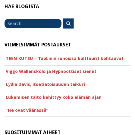
HAE BLOGISTA
Search
Search
for
VIIMEISIMMÄT POSTAUKSET
TEEN KUTSU – TaoLinin runoissa kulttuurit kohtaavat
Viggo Wallensköld ja Hypnoottiset sienet
Lydia Davis, itsetietoisuuden taikuri
Lukemisen taito kehittyy koko elämän ajan
”He ovat väärässä”
SUOSITUIMMAT AIHEET