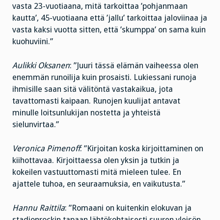
vasta 23-vuotiaana, mitä tarkoittaa ’pohjanmaan
kautta’, 45-vuotiaana että ’jallu’ tarkoittaa jaloviinaa ja
vasta kaksi vuotta sitten, että ’skumppa’ on sama kuin
kuohuviini.”
Aulikki Oksanen
: ”Juuri tässä elämän vaiheessa olen
enemmän runoilija kuin prosaisti. Lukiessani runoja
ihmisille saan sitä välitöntä vastakaikua, jota
tavattomasti kaipaan. Runojen kuulijat antavat
minulle loitsunlukijan nostetta ja yhteistä
sielunvirtaa.”
Veronica Pimenoff
: ”Kirjoitan koska kirjoittaminen on
kiihottavaa. Kirjoittaessa olen yksin ja tutkin ja
kokeilen vastuuttomasti mitä mieleen tulee. En
ajattele tuhoa, en seuraamuksia, en vaikutusta.”
Hannu Raittila
: ”Romaani on kuitenkin elokuvan ja
stadionrockin tapaan lähtökohtaisesti suuren yleisön