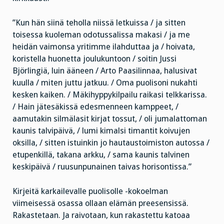
”Kun hän siinä teholla niissä letkuissa / ja sitten
toisessa kuoleman odotussalissa makasi / ja me
heidän vaimonsa yritimme ilahduttaa ja / hoivata,
koristella huonetta joulukuntoon / soitin Jussi
Björlingiä, luin ääneen / Arto Paasilinnaa, halusivat
kuulla / miten juttu jatkuu. / Oma puolisoni nukahti
kesken kaiken. / Mäkihyppykilpailu raikasi telkkarissa.
/ Hain jätesäkissä edesmenneen kamppeet, /
aamutakin silmälasit kirjat tossut, / oli jumalattoman
kaunis talvipäivä, / lumi kimalsi timantit koivujen
oksilla, / sitten istuinkin jo hautaustoimiston autossa /
etupenkillä, takana arkku, / sama kaunis talvinen
keskipäivä / ruusunpunainen taivas horisontissa.”
Kirjeitä karkailevalle puolisolle -kokoelman
viimeisessä osassa ollaan elämän preesensissä.
Rakastetaan. Ja raivotaan, kun rakastettu katoaa