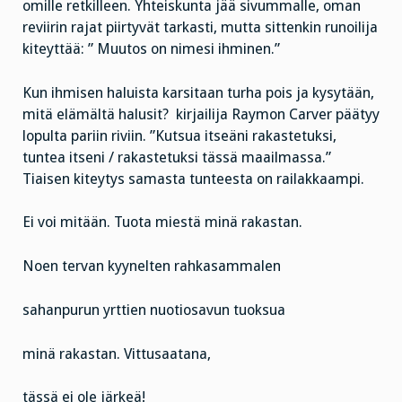
omille retkilleen. Yhteiskunta jää sivummalle, oman
reviirin rajat piirtyvät tarkasti, mutta sittenkin runoilija
kiteyttää: ” Muutos on nimesi ihminen.”
Kun ihmisen haluista karsitaan turha pois ja kysytään,
mitä elämältä halusit? kirjailija Raymon Carver päätyy
lopulta pariin riviin. ”Kutsua itseäni rakastetuksi,
tuntea itseni / rakastetuksi tässä maailmassa.”
Tiaisen kiteytys samasta tunteesta on railakkaampi.
Ei voi mitään. Tuota miestä minä rakastan.
Noen tervan kyynelten rahkasammalen
sahanpurun yrttien nuotiosavun tuoksua
minä rakastan. Vittusaatana,
tässä ei ole järkeä!