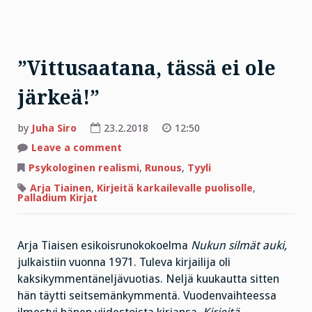
”Vittusaatana, tässä ei ole
järkeä!”
by
Juha Siro
23.2.2018
12:50
on
Leave a comment
”Vittusaatana,
tässä
Psykologinen realismi
,
Runous
,
Tyyli
ei
ole
Arja Tiainen
,
Kirjeitä karkailevalle puolisolle
,
järkeä!”
Palladium Kirjat
Arja Tiaisen esikoisrunokokoelma
Nukun silmät auki,
julkaistiin vuonna 1971. Tuleva kirjailija oli
kaksikymmentäneljävuotias. Neljä kuukautta sitten
hän täytti seitsemänkymmentä. Vuodenvaihteessa