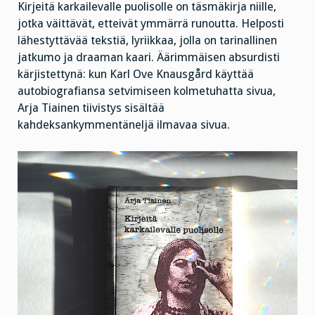
Kirjeitä karkailevalle puolisolle on täsmäkirja niille,
jotka väittävät, etteivät ymmärrä runoutta. Helposti
lähestyttävää tekstiä, lyriikkaa, jolla on tarinallinen
jatkumo ja draaman kaari. Äärimmäisen absurdisti
kärjistettynä: kun Karl Ove Knausgård käyttää
autobiografiansa setvimiseen kolmetuhatta sivua,
Arja Tiainen tiivistys sisältää
kahdeksankymmentäneljä ilmavaa sivua.