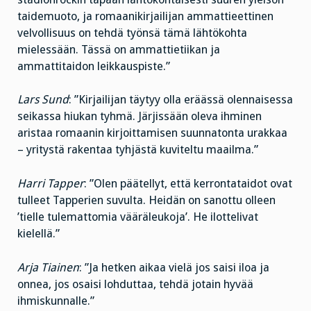
taidemuoto, ja romaanikirjailijan ammattieettinen
velvollisuus on tehdä työnsä tämä lähtökohta
mielessään. Tässä on ammattietiikan ja
ammattitaidon leikkauspiste.”
Lars Sund
: ”Kirjailijan täytyy olla eräässä olennaisessa
seikassa hiukan tyhmä. Järjissään oleva ihminen
aristaa romaanin kirjoittamisen suunnatonta urakkaa
– yritystä rakentaa tyhjästä kuviteltu maailma.”
Harri Tapper
: ”Olen päätellyt, että kerrontataidot ovat
tulleet Tapperien suvulta. Heidän on sanottu olleen
’tielle tulemattomia vääräleukoja’. He ilottelivat
kielellä.”
Arja Tiainen
: ”Ja hetken aikaa vielä jos saisi iloa ja
onnea, jos osaisi lohduttaa, tehdä jotain hyvää
ihmiskunnalle.”