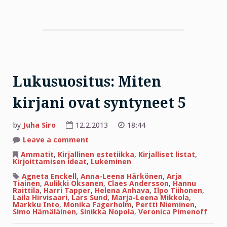
Lukusuositus: Miten
kirjani ovat syntyneet 5
by
Juha Siro
12.2.2013
18:44
on
Leave a comment
Lukusuositus:
Miten
Ammatit
,
Kirjallinen estetiikka
,
Kirjalliset listat
,
kirjani
Kirjoittamisen ideat
,
Lukeminen
ovat
syntyneet
Agneta Enckell
,
Anna-Leena Härkönen
,
Arja
5
Tiainen
,
Aulikki Oksanen
,
Claes Andersson
,
Hannu
Raittila
,
Harri Tapper
,
Helena Anhava
,
Ilpo Tiihonen
,
Laila Hirvisaari
,
Lars Sund
,
Marja-Leena Mikkola
,
Markku Into
,
Monika Fagerholm
,
Pertti Nieminen
,
Simo Hämäläinen
,
Sinikka Nopola
,
Veronica Pimenoff