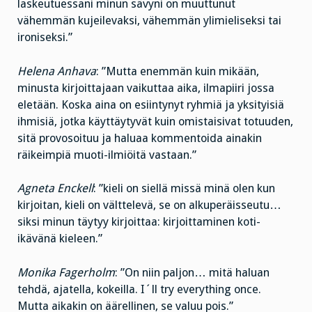
laskeutuessani minun sävyni on muuttunut
vähemmän kujeilevaksi, vähemmän ylimieliseksi tai
ironiseksi.”
Helena Anhava
: ”Mutta enemmän kuin mikään,
minusta kirjoittajaan vaikuttaa aika, ilmapiiri jossa
eletään. Koska aina on esiintynyt ryhmiä ja yksityisiä
ihmisiä, jotka käyttäytyvät kuin omistaisivat totuuden,
sitä provosoituu ja haluaa kommentoida ainakin
räikeimpiä muoti-ilmiöitä vastaan.”
Agneta Enckell
: ”kieli on siellä missä minä olen kun
kirjoitan, kieli on välttelevä, se on alkuperäisseutu…
siksi minun täytyy kirjoittaa: kirjoittaminen koti-
ikävänä kieleen.”
Monika Fagerholm
: ”On niin paljon… mitä haluan
tehdä, ajatella, kokeilla. I´ll try everything once.
Mutta aikakin on äärellinen, se valuu pois.”