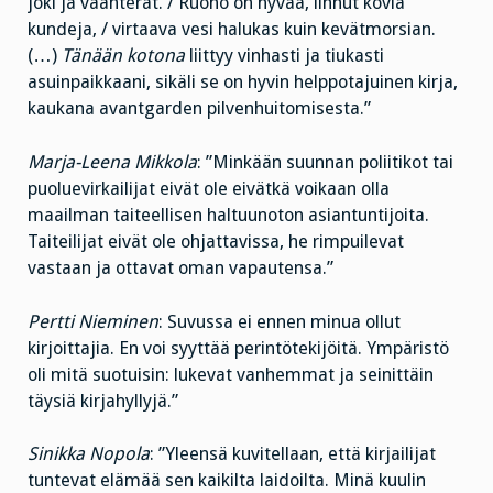
joki ja vaahterat. / Ruoho on hyvää, linnut kovia
kundeja, / virtaava vesi halukas kuin kevätmorsian.
(…)
Tänään kotona
liittyy vinhasti ja tiukasti
asuinpaikkaani, sikäli se on hyvin helppotajuinen kirja,
kaukana avantgarden pilvenhuitomisesta.”
Marja-Leena Mikkola
: ”Minkään suunnan poliitikot tai
puoluevirkailijat eivät ole eivätkä voikaan olla
maailman taiteellisen haltuunoton asiantuntijoita.
Taiteilijat eivät ole ohjattavissa, he rimpuilevat
vastaan ja ottavat oman vapautensa.”
Pertti Nieminen
: Suvussa ei ennen minua ollut
kirjoittajia. En voi syyttää perintötekijöitä. Ympäristö
oli mitä suotuisin: lukevat vanhemmat ja seinittäin
täysiä kirjahyllyjä.”
Sinikka Nopola
: ”Yleensä kuvitellaan, että kirjailijat
tuntevat elämää sen kaikilta laidoilta. Minä kuulin