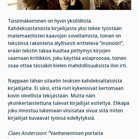
Toisinnäkeminen on hyvin yksilöllistä.
Kahdeksastatoista kirjailijasta yksi tekee työstään
matemaattisten kaavojen soveltamista, toinen on
tekstinsä rakenteita älyllisesti erittelevä ”insinööri”,
erään tekstin takaa kuultaa pettymys kirjojen
saamaan kritiikkiin, joku käyttää asiaproosaa, toinen
osaa ottaa tässäkin kielen mahdollisuuksista ilon irti.
Nappaan tähän sitaatin teoksen kahdeksaltatoista
kirjailijalta. Ei siksi, että rivit kykenisivät kertomaan
kovin oleellista tekijästään. Mutta näin
yksinkertaistettuna tulevat kirjailijat esiteltyä. Ehkäpä
joku innostuu lukemaan viisisataa sivua siitä miten
kirjailijat kuvaavat työnsä edellytyksiä.
Claes Andersson
: ”Vanhenemisen portaita