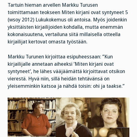
Tartuin hieman arvellen Markku Turusen
toimittamaan teokseen Miten kirjani ovat syntyneet 5
(wsoy 2012) Lukukokemus oli antoisa. Myös joidenkin
yksittäisten kirjailijoiden kohdalla, mutta enemmän
kokonaisuutena, vertailuna siitä millaisella otteella
kirjailijat kertovat omasta työstään.
Markku Turunen kirjoittaa esipuheessaan: ”Kun
kirjailijalle annetaan aiheeksi ’Miten kirjani ovat
syntyneet’, he lähes vääjäämättä kirjoittavat otsikon
vierestä. Hyvä niin, sillä heidän tehtävänsä on
yleisemminkin katsoa ja nähdä toisin: ohi ja taakse.”