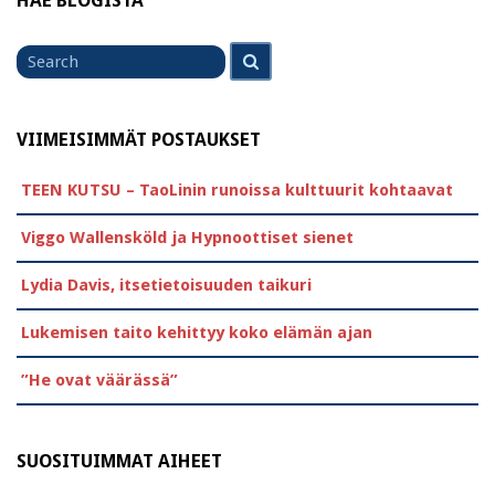
HAE BLOGISTA
Search
Search
for
VIIMEISIMMÄT POSTAUKSET
TEEN KUTSU – TaoLinin runoissa kulttuurit kohtaavat
Viggo Wallensköld ja Hypnoottiset sienet
Lydia Davis, itsetietoisuuden taikuri
Lukemisen taito kehittyy koko elämän ajan
”He ovat väärässä”
SUOSITUIMMAT AIHEET