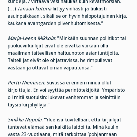
kundeja, / virtaava vesi halukas kuin kevätmorsian.
(…)
Tänään kotona
liittyy vinhasti ja tiukasti
asuinpaikkaani, sikäli se on hyvin helppotajuinen kirja,
kaukana avantgarden pilvenhuitomisesta.”
Marja-Leena Mikkola
: ”Minkään suunnan poliitikot tai
puoluevirkailijat eivät ole eivätkä voikaan olla
maailman taiteellisen haltuunoton asiantuntijoita.
Taiteilijat eivät ole ohjattavissa, he rimpuilevat
vastaan ja ottavat oman vapautensa.”
Pertti Nieminen
: Suvussa ei ennen minua ollut
kirjoittajia. En voi syyttää perintötekijöitä. Ympäristö
oli mitä suotuisin: lukevat vanhemmat ja seinittäin
täysiä kirjahyllyjä.”
Sinikka Nopola
: ”Yleensä kuvitellaan, että kirjailijat
tuntevat elämää sen kaikilta laidoilta. Minä kuulin
vasta 23-vuotiaana, mitä tarkoittaa ’pohjanmaan