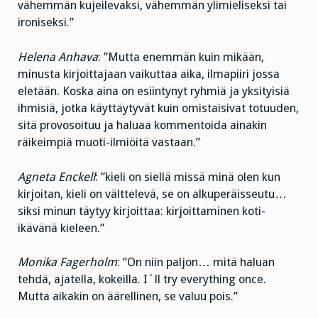
vähemmän kujeilevaksi, vähemmän ylimieliseksi tai
ironiseksi.”
Helena Anhava
: ”Mutta enemmän kuin mikään,
minusta kirjoittajaan vaikuttaa aika, ilmapiiri jossa
eletään. Koska aina on esiintynyt ryhmiä ja yksityisiä
ihmisiä, jotka käyttäytyvät kuin omistaisivat totuuden,
sitä provosoituu ja haluaa kommentoida ainakin
räikeimpiä muoti-ilmiöitä vastaan.”
Agneta Enckell
: ”kieli on siellä missä minä olen kun
kirjoitan, kieli on välttelevä, se on alkuperäisseutu…
siksi minun täytyy kirjoittaa: kirjoittaminen koti-
ikävänä kieleen.”
Monika Fagerholm
: ”On niin paljon… mitä haluan
tehdä, ajatella, kokeilla. I´ll try everything once.
Mutta aikakin on äärellinen, se valuu pois.”