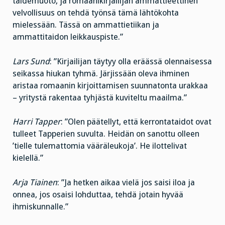
taidemuoto, ja romaanikirjailijan ammattieettinen
velvollisuus on tehdä työnsä tämä lähtökohta
mielessään. Tässä on ammattietiikan ja
ammattitaidon leikkauspiste.”
Lars Sund
: ”Kirjailijan täytyy olla eräässä olennaisessa
seikassa hiukan tyhmä. Järjissään oleva ihminen
aristaa romaanin kirjoittamisen suunnatonta urakkaa
– yritystä rakentaa tyhjästä kuviteltu maailma.”
Harri Tapper
: ”Olen päätellyt, että kerrontataidot ovat
tulleet Tapperien suvulta. Heidän on sanottu olleen
’tielle tulemattomia vääräleukoja’. He ilottelivat
kielellä.”
Arja Tiainen
: ”Ja hetken aikaa vielä jos saisi iloa ja
onnea, jos osaisi lohduttaa, tehdä jotain hyvää
ihmiskunnalle.”