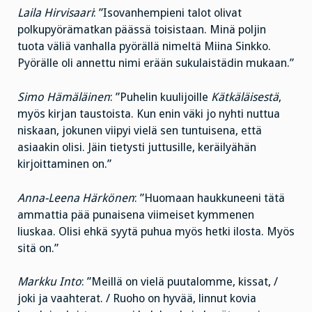
Laila Hirvisaari
: ”Isovanhempieni talot olivat
polkupyörämatkan päässä toisistaan. Minä poljin
tuota väliä vanhalla pyörällä nimeltä Miina Sinkko.
Pyörälle oli annettu nimi erään sukulaistädin mukaan.”
Simo Hämäläinen
: ”Puhelin kuulijoille
Kätkäläisestä
,
myös kirjan taustoista. Kun enin väki jo nyhti nuttua
niskaan, jokunen viipyi vielä sen tuntuisena, että
asiaakin olisi. Jäin tietysti juttusille, keräilyähän
kirjoittaminen on.”
Anna-Leena Härkönen
: ”Huomaan haukkuneeni tätä
ammattia pää punaisena viimeiset kymmenen
liuskaa. Olisi ehkä syytä puhua myös hetki ilosta. Myös
sitä on.”
Markku Into
: ”Meillä on vielä puutalomme, kissat, /
joki ja vaahterat. / Ruoho on hyvää, linnut kovia