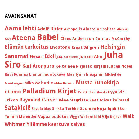
AVAINSANAT
Aamulehti
Adolf Hitler
Akropolis
Alastalon salissa
Aleksis
Babel
Ateena
Claes Andersson
Cormac McCarthy
Kivi
Helsingin
Elämän tarkoitus
Enostone
Ernst Billgren
Juha
Sanomat
Idoli
Hesari
Juhani Aho
J.M. Coetzee
Siro
Kari Aronpuro
Keltainen kirjasto
Kirjallisuuden Nobel
Kirsi Kunnas
Linnun muotokuva
Marilynin hiuspinni
Michel de
Musta runokirja
Mika Waltari
Montaigne
Mirkka Rekola
Palladium Kirjat
ntamo
Pyynikin
Pentti Saarikoski
Raymond Carver
Trikoo
Réne Magritte
Saat toivoa kolmesti
Satakieli!
Suomen kirjailijaliitto
Sirkka Turkka
Savukeidas
Walt
Vapaa pudotus
Tommi Melender
Viggo Wallensköld
Viljo Kajava
Whitman
Yllämme kaartuva taivas