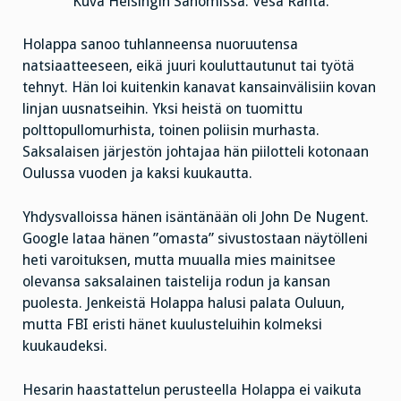
Kuva Helsingin Sanomissa: Vesa Ranta.
Holappa sanoo tuhlanneensa nuoruutensa
natsiaatteeseen, eikä juuri kouluttautunut tai työtä
tehnyt. Hän loi kuitenkin kanavat kansainvälisiin kovan
linjan uusnatseihin. Yksi heistä on tuomittu
polttopullomurhista, toinen poliisin murhasta.
Saksalaisen järjestön johtajaa hän piilotteli kotonaan
Oulussa vuoden ja kaksi kuukautta.
Yhdysvalloissa hänen isäntänään oli John De Nugent.
Google lataa hänen ”omasta” sivustostaan näytölleni
heti varoituksen, mutta muualla mies mainitsee
olevansa saksalainen taistelija rodun ja kansan
puolesta. Jenkeistä Holappa halusi palata Ouluun,
mutta FBI eristi hänet kuulusteluihin kolmeksi
kuukaudeksi.
Hesarin haastattelun perusteella Holappa ei vaikuta