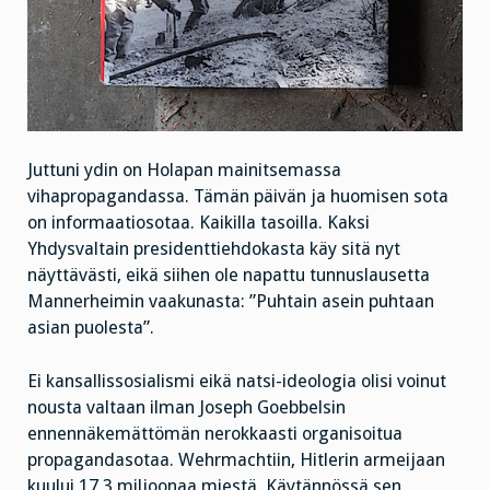
Juttuni ydin on Holapan mainitsemassa
vihapropagandassa. Tämän päivän ja huomisen sota
on informaatiosotaa. Kaikilla tasoilla. Kaksi
Yhdysvaltain presidenttiehdokasta käy sitä nyt
näyttävästi, eikä siihen ole napattu tunnuslausetta
Mannerheimin vaakunasta: ”Puhtain asein puhtaan
asian puolesta”.
Ei kansallissosialismi eikä natsi-ideologia olisi voinut
nousta valtaan ilman Joseph Goebbelsin
ennennäkemättömän nerokkaasti organisoitua
propagandasotaa. Wehrmachtiin, Hitlerin armeijaan
kuului 17,3 miljoonaa miestä. Käytännössä sen