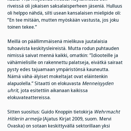
riveissä oli jokaisen saksalaisperheen jäseniä. Hulluus
oli helppo nähdä, silti usean kansalaisen mielipide oli:
”En tee mitään, mutten myöskään vastusta, jos joku
toinen tekee.”
Meillä on päällimmäisenä mielikuva juutalaisia
tuhoavista keskitysleireistä. Mutta rodun puhtauden
nimissä saivat mennä kaikki, omatkin: ”Idiooteille ja
vähämielisille on rakennettu palatseja, eivätkä sairaat
pysty edes tajuamaan ympäristönsä kauneutta.
Nämä vähä-älyiset mokeltajat ovat eläintenkin
alapuolella.” Sitaatti on elokuvasta
Menneisyyden
uhrit
, jota esitettiin aikanaan kaikissa
elokuvateattereissa.
Sitten suositus: Guido Knoppin tietokirja
Wehrmacht
Hitlerin armeija
(Ajatus Kirjat 2009, suom. Mervi
Ovaska) on sotaan keskittyvällä sektorillaan yksi