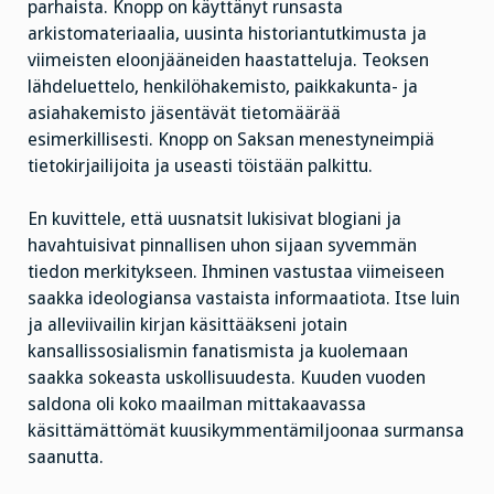
parhaista. Knopp on käyttänyt runsasta
arkistomateriaalia, uusinta historiantutkimusta ja
viimeisten eloonjääneiden haastatteluja. Teoksen
lähdeluettelo, henkilöhakemisto, paikkakunta- ja
asiahakemisto jäsentävät tietomäärää
esimerkillisesti. Knopp on Saksan menestyneimpiä
tietokirjailijoita ja useasti töistään palkittu.
En kuvittele, että uusnatsit lukisivat blogiani ja
havahtuisivat pinnallisen uhon sijaan syvemmän
tiedon merkitykseen. Ihminen vastustaa viimeiseen
saakka ideologiansa vastaista informaatiota. Itse luin
ja alleviivailin kirjan käsittääkseni jotain
kansallissosialismin fanatismista ja kuolemaan
saakka sokeasta uskollisuudesta. Kuuden vuoden
saldona oli koko maailman mittakaavassa
käsittämättömät kuusikymmentämiljoonaa surmansa
saanutta.