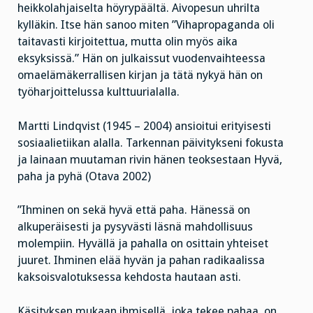
heikkolahjaiselta höyrypäältä. Aivopesun uhrilta
kylläkin. Itse hän sanoo miten ”Vihapropaganda oli
taitavasti kirjoitettua, mutta olin myös aika
eksyksissä.” Hän on julkaissut vuodenvaihteessa
omaelämäkerrallisen kirjan ja tätä nykyä hän on
työharjoittelussa kulttuurialalla.
Martti Lindqvist (1945 – 2004) ansioitui erityisesti
sosiaalietiikan alalla. Tarkennan päivitykseni fokusta
ja lainaan muutaman rivin hänen teoksestaan Hyvä,
paha ja pyhä (Otava 2002)
”Ihminen on sekä hyvä että paha. Hänessä on
alkuperäisesti ja pysyvästi läsnä mahdollisuus
molempiin. Hyvällä ja pahalla on osittain yhteiset
juuret. Ihminen elää hyvän ja pahan radikaalissa
kaksoisvalotuksessa kehdosta hautaan asti.
Käsityksen mukaan ihmisellä, joka tekee pahaa, on