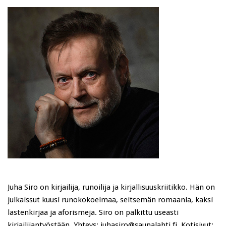
Juha Siro on kirjailija, runoilija ja kirjallisuuskriitikko. Hän on
julkaissut kuusi runokokoelmaa, seitsemän romaania, kaksi
lastenkirjaa ja aforismeja. Siro on palkittu useasti
kirjailijantyöstään. Yhteys: juhasiro@saunalahti.fi. Kotisivut: