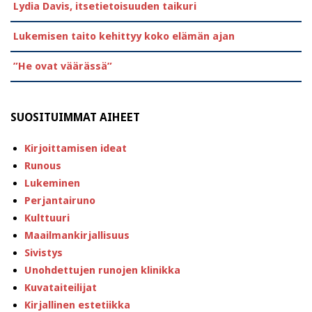
Lydia Davis, itsetietoisuuden taikuri
Lukemisen taito kehittyy koko elämän ajan
”He ovat väärässä”
SUOSITUIMMAT AIHEET
Kirjoittamisen ideat
Runous
Lukeminen
Perjantairuno
Kulttuuri
Maailmankirjallisuus
Sivistys
Unohdettujen runojen klinikka
Kuvataiteilijat
Kirjallinen estetiikka