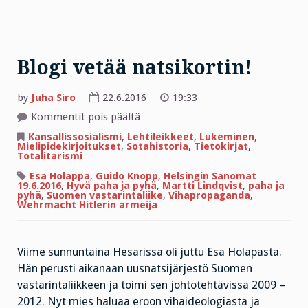
Blogi vetää natsikortin!
by
Juha Siro
22.6.2016
19:33
artikkelissa
Kommentit pois päältä
Blogi
vetää
Kansallissosialismi
,
Lehtileikkeet
,
Lukeminen
,
natsikortin!
Mielipidekirjoitukset
,
Sotahistoria
,
Tietokirjat
,
Totalitarismi
Esa Holappa
,
Guido Knopp
,
Helsingin Sanomat
19.6.2016
,
Hyvä paha ja pyhä
,
Martti Lindqvist
,
paha ja
pyhä
,
Suomen vastarintaliike
,
Vihapropaganda
,
Wehrmacht Hitlerin armeija
Viime sunnuntaina Hesarissa oli juttu Esa Holapasta.
Hän perusti aikanaan uusnatsijärjestö Suomen
vastarintaliikkeen ja toimi sen johtotehtävissä 2009 –
2012. Nyt mies haluaa eroon vihaideologiasta ja