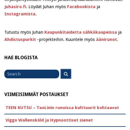
juhasiro.fi
. Löydät Juhan myös
Facebookista
ja
Instagramista
.
Tutustu myös Juhan
Kaupunkitaidetta sähkökaapeissa
ja
Ahdistuspurkit
-projekteihin. Kuuntele myös
äänirunot
.
HAE BLOGISTA
Search
Search
for
VIIMEISIMMÄT POSTAUKSET
TEEN KUTSU – TaoLinin runoissa kulttuurit kohtaavat
Viggo Wallensköld ja Hypnoottiset sienet