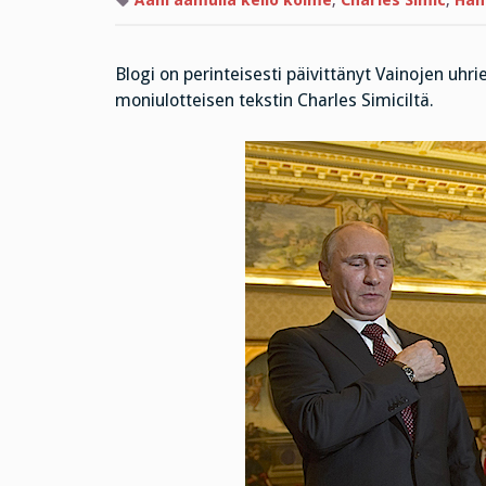
Ääni aamulla kello kolme
,
Charles Simic
,
Han
Blogi on perinteisesti päivittänyt Vainojen uhr
moniulotteisen tekstin Charles Simiciltä.