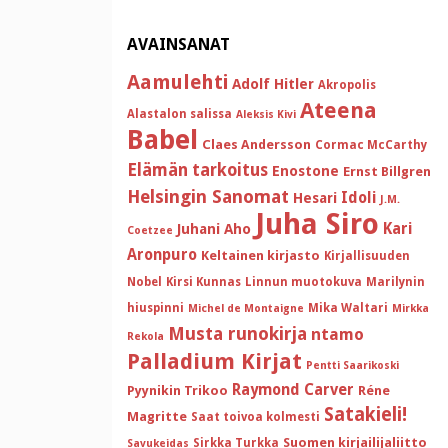
AVAINSANAT
Aamulehti
Adolf Hitler
Akropolis
Ateena
Alastalon salissa
Aleksis Kivi
Babel
Claes Andersson
Cormac McCarthy
Elämän tarkoitus
Enostone
Ernst Billgren
Helsingin Sanomat
Idoli
Hesari
J.M.
Juha Siro
Kari
Juhani Aho
Coetzee
Aronpuro
Keltainen kirjasto
Kirjallisuuden
Nobel
Kirsi Kunnas
Linnun muotokuva
Marilynin
hiuspinni
Mika Waltari
Michel de Montaigne
Mirkka
Musta runokirja
ntamo
Rekola
Palladium Kirjat
Pentti Saarikoski
Raymond Carver
Pyynikin Trikoo
Réne
Satakieli!
Magritte
Saat toivoa kolmesti
Suomen kirjailijaliitto
Sirkka Turkka
Savukeidas