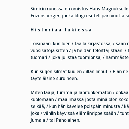
Simicin runossa on omistus Hans Magnukselle.
Enzensberger, jonka blogi esitteli pari vuotta si
H i s t o r i a a l u k i e s s a
Toisinaan, kun luen / täällä kirjastossa, / saan
vuosisatoja sitten / ja heidän teloittajistaan. /
tuomari / joka julistaa tuomionsa, / hämmästele
Kun suljen silmät kuulen / illan linnut. / Pian n
täyteläisine suruineen.
Miten laaja, tumma ja läpitunkematon / onkaan 
kuolemaan / maailmassa josta minä olen kokona
selkää, / kun hän kävelee poispäin minusta / kä
joka / vähiin käyvissä elämänrippeissään / tunte
Jumala / tai Paholainen.