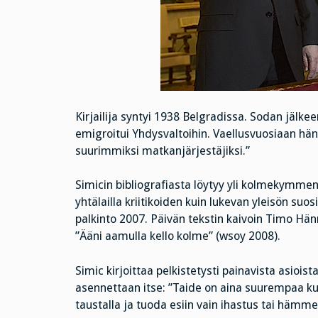
Kirjailija syntyi 1938 Belgradissa. Sodan jäl
emigroitui Yhdysvaltoihin. Vaellusvuosiaan hän
suurimmiksi matkanjärjestäjiksi.”
Simicin bibliografiasta löytyy yli kolmekymmen
yhtälailla kriitikoiden kuin lukevan yleisön suo
palkinto 2007. Päivän tekstin kaivoin Timo H
”Ääni aamulla kello kolme” (wsoy 2008).
Simic kirjoittaa pelkistetysti painavista asioista
asennettaan itse: ”Taide on aina suurempaa kuin
taustalla ja tuoda esiin vain ihastus tai hämm