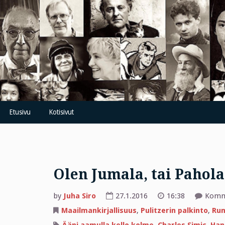
Skip
to
content
Etusivu
Kotisivut
Olen Jumala, tai Pahol
by
Juha Siro
27.1.2016
16:38
Komme
Maailmankirjallisuus
,
Pulitzerin palkinto
,
Ru