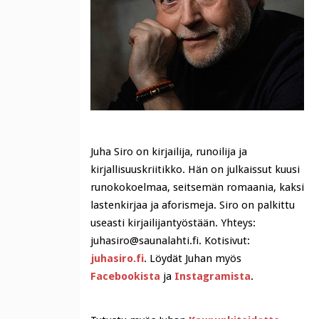
Juha Siro on kirjailija, runoilija ja
kirjallisuuskriitikko. Hän on julkaissut kuusi
runokokoelmaa, seitsemän romaania, kaksi
lastenkirjaa ja aforismeja. Siro on palkittu
useasti kirjailijantyöstään. Yhteys:
juhasiro@saunalahti.fi. Kotisivut:
juhasiro.fi
. Löydät Juhan myös
Facebookista
ja
Instagramista
.