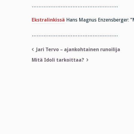
……………………………………………
Ekstralinkissä
Hans Magnus Enzensberger: ”M
……………………………………………
Artikkelien
Jari Tervo – ajankohtainen runoilija
selaus
Mitä Idoli tarkoittaa?