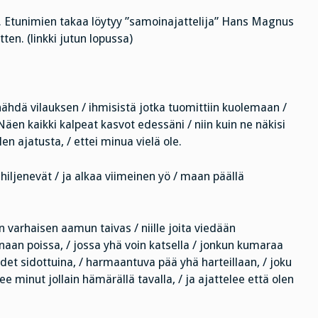
 Etunimien takaa löytyy ”samoinajattelija” Hans Magnus
tten. (linkki jutun lopussa)
 nähdä vilauksen / ihmisistä jotka tuomittiin kuolemaan /
 Näen kaikki kalpeat kasvot edessäni / niin kuin ne näkisi
n ajatusta, / ettei minua vielä ole.
e hiljenevät / ja alkaa viimeinen yö / maan päällä
varhaisen aamun taivas / niille joita viedään
an poissa, / jossa yhä voin katsella / jonkun kumaraa
det sidottuina, / harmaantuva pää yhä harteillaan, / joku
e minut jollain hämärällä tavalla, / ja ajattelee että olen