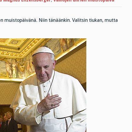
s Magnus Enzensberger
,
Vainojen uhrien muistopäivä
ien muistopäivänä. Niin tänäänkin. Valitsin tiukan, mutta