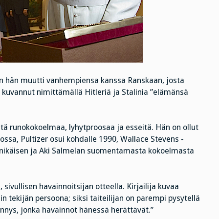
keen hän muutti vanhempiensa kanssa Ranskaan, josta
 kuvannut nimittämällä Hitleriä ja Stalinia ”elämänsä
tä runokokoelmaa, lyhytproosaa ja esseitä. Hän on ollut
siossa, Pultizer osui kohdalle 1990, Wallace Stevens -
ännikäisen ja Aki Salmelan suomentamasta kokoelmasta
, sivullisen havainnoitsijan otteella. Kirjailija kuvaa
 tekijän persoona; siksi taiteilijan on parempi pysytellä
ennys, jonka havainnot hänessä herättävät.”