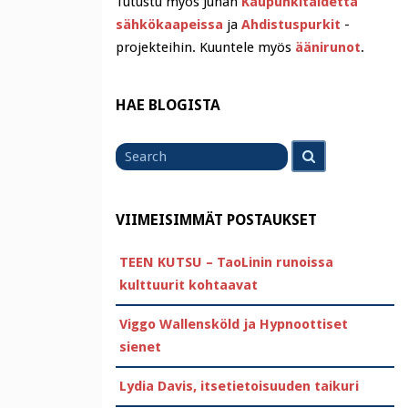
Tutustu myös Juhan
Kaupunkitaidetta
sähkökaapeissa
ja
Ahdistuspurkit
-
projekteihin. Kuuntele myös
äänirunot
.
HAE BLOGISTA
Search
Search
for
VIIMEISIMMÄT POSTAUKSET
TEEN KUTSU – TaoLinin runoissa
kulttuurit kohtaavat
Viggo Wallensköld ja Hypnoottiset
sienet
Lydia Davis, itsetietoisuuden taikuri