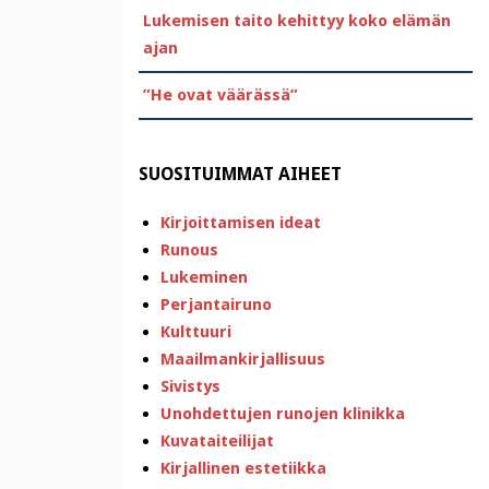
Lukemisen taito kehittyy koko elämän
ajan
”He ovat väärässä”
SUOSITUIMMAT AIHEET
Kirjoittamisen ideat
Runous
Lukeminen
Perjantairuno
Kulttuuri
Maailmankirjallisuus
Sivistys
Unohdettujen runojen klinikka
Kuvataiteilijat
Kirjallinen estetiikka