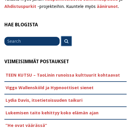
Ahdistuspurkit
-projekteihin. Kuuntele myös
äänirunot
.
HAE BLOGISTA
Search
Search
for
VIIMEISIMMÄT POSTAUKSET
TEEN KUTSU – TaoLinin runoissa kulttuurit kohtaavat
Viggo Wallensköld ja Hypnoottiset sienet
Lydia Davis, itsetietoisuuden taikuri
Lukemisen taito kehittyy koko elämän ajan
”He ovat väärässä”