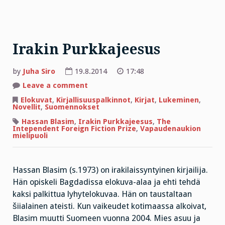
Irakin Purkkajeesus
by
Juha Siro
19.8.2014
17:48
on
Leave a comment
Irakin
Purkkajeesus
Elokuvat
,
Kirjallisuuspalkinnot
,
Kirjat
,
Lukeminen
,
Novellit
,
Suomennokset
Hassan Blasim
,
Irakin Purkkajeesus
,
The
Intependent Foreign Fiction Prize
,
Vapaudenaukion
mielipuoli
Hassan Blasim (s.1973) on irakilaissyntyinen kirjailija.
Hän opiskeli Bagdadissa elokuva-alaa ja ehti tehdä
kaksi palkittua lyhytelokuvaa. Hän on taustaltaan
šiialainen ateisti. Kun vaikeudet kotimaassa alkoivat,
Blasim muutti Suomeen vuonna 2004. Mies asuu ja