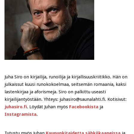
Juha Siro on kirjailija, runoilija ja kirjallisuuskriitikko. Hän on
julkaissut kuusi runokokoelmaa, seitsemän romaania, kaksi
lastenkirjaa ja aforismeja. Siro on palkittu useasti
kirjailijantyöstään. Yhteys: juhasiro@saunalahti.fi. Kotisivut:
juhasiro.fi
. Löydät Juhan myös
Facebookista
ja
Instagramista
.
Tutustu myös Juhan
Kaupunkitaidetta sähkökaapeissa
ja