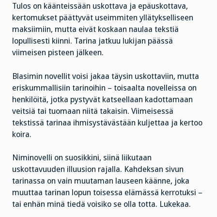
Tulos on käänteissään uskottava ja epäuskottava,
kertomukset päättyvät useimmiten yllätykselliseen
maksiimiin, mutta eivät koskaan naulaa tekstiä
lopullisesti kiinni. Tarina jatkuu lukijan päässä
viimeisen pisteen jälkeen.
Blasimin novellit voisi jakaa täysin uskottaviin, mutta
eriskummallisiin tarinoihin – toisaalta novelleissa on
henkilöitä, jotka pystyvät katseellaan kadottamaan
veitsiä tai tuomaan niitä takaisin. Viimeisessä
tekstissä tarinaa ihmisystävästään kuljettaa ja kertoo
koira.
Niminovelli on suosikkini, siinä liikutaan
uskottavuuden illuusion rajalla. Kahdeksan sivun
tarinassa on vain muutaman lauseen käänne, joka
muuttaa tarinan lopun toisessa elämässä kerrotuksi –
tai enhän minä tiedä voisiko se olla totta. Lukekaa.