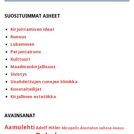
SUOSITUIMMAT AIHEET
Kirjoittamisen ideat
Runous
Lukeminen
Perjantairuno
Kulttuuri
Maailmankirjallisuus
Sivistys
Unohdettujen runojen klinikka
Kuvataiteilijat
Kirjallinen estetiikka
AVAINSANAT
Aamulehti
Adolf Hitler
Akropolis
Alastalon salissa
Aleksis