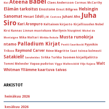
Babel
Ateena
Claes Andersson
Cormac McCarthy
Kivi
Helsingin
Elämän tarkoitus
Enostone
Ernst Billgren
Juha
Sanomat
Idoli
Hesari
Juhani Aho
J.M. Coetzee
Siro
Kari Aronpuro
Keltainen kirjasto
Kirjallisuuden Nobel
Kirsi Kunnas
Linnun muotokuva
Marilynin hiuspinni
Michel de
Musta runokirja
Mika Waltari
Montaigne
Mirkka Rekola
Palladium Kirjat
ntamo
Pyynikin
Pentti Saarikoski
Raymond Carver
Trikoo
Réne Magritte
Saat toivoa kolmesti
Satakieli!
Suomen kirjailijaliitto
Sirkka Turkka
Savukeidas
Walt
Vapaa pudotus
Tommi Melender
Viggo Wallensköld
Viljo Kajava
Whitman
Yllämme kaartuva taivas
ARKISTOT
heinäkuu 2026
kesäkuu 2026