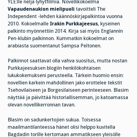
YLE:lle neljä lyhytfilmiä. Novellikokoelma
Vapaudenaukion mielipuoli
tavoitteli The
Independent -lehden käännöskirjapalkintoa vuonna
2010. Kokoelmalle
Irakin Purkkajeesus
, kyseinen
palkinto myönnettiin 2014. Kirja sai myös Englannin
Pen-klubin palkinnon. Kummatkin kokoelmat on
arabiasta suomentanut Sampsa Peltonen.
Palkinnot saattavat olla vahva suositus, mutta nostan
Purkkajeesuksen blogiin henkilökohtaisen
lukukokemukseni perusteella. Tärkein huomio ensin:
novellien karkein mahdollinen jako erottelee tekstit
Tsehovilaiseen ja Borgesilaiseen perinteeseen. Blasim
näyttää ja päivittää historiallisemman, jo katoamassa
olevan novellikerronnan tavan.
Blasim on sadunkertojien sukua. Toisessa
maailmantilanteessa hänet olisi helppo kuvitella
Bagdadin torille kertomaan ammatikseen yleisölle