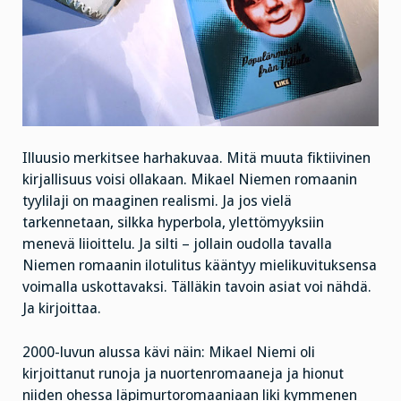
Illuusio merkitsee harhakuvaa. Mitä muuta fiktiivinen
kirjallisuus voisi ollakaan. Mikael Niemen romaanin
tyylilaji on maaginen realismi. Ja jos vielä
tarkennetaan, silkka hyperbola, ylettömyyksiin
menevä liioittelu. Ja silti – jollain oudolla tavalla
Niemen romaanin ilotulitus kääntyy mielikuvituksensa
voimalla uskottavaksi. Tälläkin tavoin asiat voi nähdä.
Ja kirjoittaa.
2000-luvun alussa kävi näin: Mikael Niemi oli
kirjoittanut runoja ja nuortenromaaneja ja hionut
niiden ohessa läpimurtoromaaniaan liki kymmenen