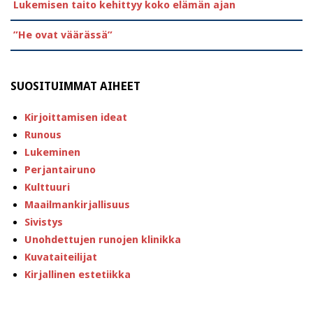
Lukemisen taito kehittyy koko elämän ajan
”He ovat väärässä”
SUOSITUIMMAT AIHEET
Kirjoittamisen ideat
Runous
Lukeminen
Perjantairuno
Kulttuuri
Maailmankirjallisuus
Sivistys
Unohdettujen runojen klinikka
Kuvataiteilijat
Kirjallinen estetiikka