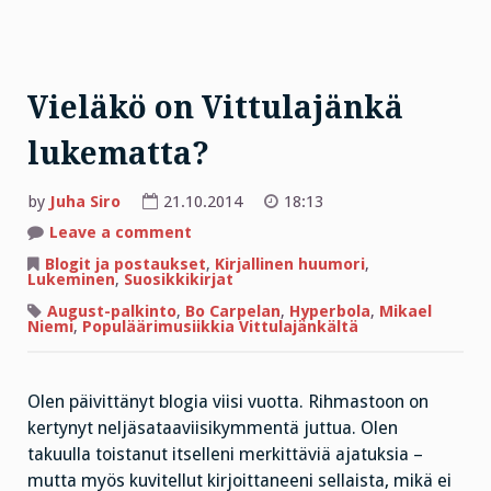
Vieläkö on Vittulajänkä
lukematta?
by
Juha Siro
21.10.2014
18:13
on
Leave a comment
Vieläkö
on
Blogit ja postaukset
,
Kirjallinen huumori
,
Vittulajänkä
Lukeminen
,
Suosikkikirjat
lukematta?
August-palkinto
,
Bo Carpelan
,
Hyperbola
,
Mikael
Niemi
,
Populäärimusiikkia Vittulajänkältä
Olen päivittänyt blogia viisi vuotta. Rihmastoon on
kertynyt neljäsataaviisikymmentä juttua. Olen
takuulla toistanut itselleni merkittäviä ajatuksia –
mutta myös kuvitellut kirjoittaneeni sellaista, mikä ei