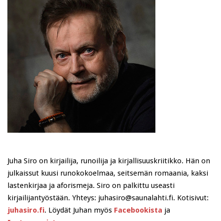
Juha Siro on kirjailija, runoilija ja kirjallisuuskriitikko. Hän on
julkaissut kuusi runokokoelmaa, seitsemän romaania, kaksi
lastenkirjaa ja aforismeja. Siro on palkittu useasti
kirjailijantyöstään. Yhteys: juhasiro@saunalahti.fi. Kotisivut:
juhasiro.fi
. Löydät Juhan myös
Facebookista
ja