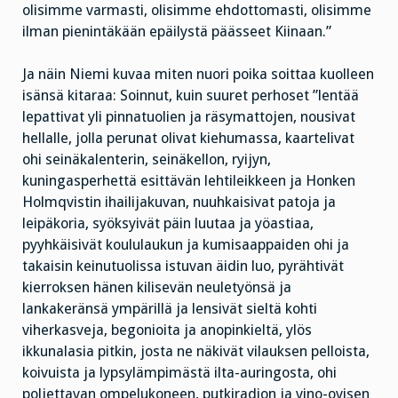
olisimme varmasti, olisimme ehdottomasti, olisimme
ilman pienintäkään epäilystä päässeet Kiinaan.”
Ja näin Niemi kuvaa miten nuori poika soittaa kuolleen
isänsä kitaraa: Soinnut, kuin suuret perhoset ”lentää
lepattivat yli pinnatuolien ja räsymattojen, nousivat
hellalle, jolla perunat olivat kiehumassa, kaartelivat
ohi seinäkalenterin, seinäkellon, ryijyn,
kuningasperhettä esittävän lehtileikkeen ja Honken
Holmqvistin ihailijakuvan, nuuhkaisivat patoja ja
leipäkoria, syöksyivät päin luutaa ja yöastiaa,
pyyhkäisivät koululaukun ja kumisaappaiden ohi ja
takaisin keinutuolissa istuvan äidin luo, pyrähtivät
kierroksen hänen kilisevän neuletyönsä ja
lankakeränsä ympärillä ja lensivät sieltä kohti
viherkasveja, begonioita ja anopinkieltä, ylös
ikkunalasia pitkin, josta ne näkivät vilauksen pelloista,
koivuista ja lypsylämpimästä ilta-auringosta, ohi
poljettavan ompelukoneen, putkiradion ja vino-ovisen