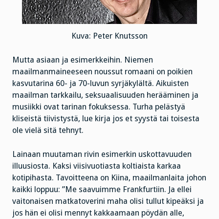
Kuva: Peter Knutsson
Mutta asiaan ja esimerkkeihin. Niemen
maailmanmaineeseen noussut romaani on poikien
kasvutarina 60- ja 70-luvun syrjäkylältä. Aikuisten
maailman tarkkailu, seksuaalisuuden herääminen ja
musiikki ovat tarinan fokuksessa. Turha pelästyä
kliseistä tiivistystä, lue kirja jos et syystä tai toisesta
ole vielä sitä tehnyt.
Lainaan muutaman rivin esimerkin uskottavuuden
illuusiosta. Kaksi viisivuotiasta koltiaista karkaa
kotipihasta. Tavoitteena on Kiina, maailmanlaita johon
kaikki loppuu: ”Me saavuimme Frankfurtiin. Ja ellei
vaitonaisen matkatoverini maha olisi tullut kipeäksi ja
jos hän ei olisi mennyt kakkaamaan pöydän alle,