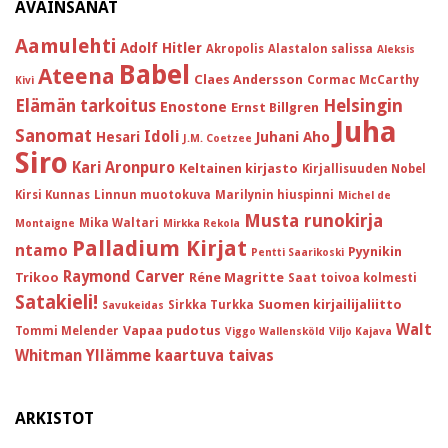
AVAINSANAT
Aamulehti
Adolf Hitler
Akropolis
Alastalon salissa
Aleksis
Babel
Ateena
Claes Andersson
Cormac McCarthy
Kivi
Helsingin
Elämän tarkoitus
Enostone
Ernst Billgren
Juha
Sanomat
Idoli
Hesari
Juhani Aho
J.M. Coetzee
Siro
Kari Aronpuro
Keltainen kirjasto
Kirjallisuuden Nobel
Kirsi Kunnas
Linnun muotokuva
Marilynin hiuspinni
Michel de
Musta runokirja
Mika Waltari
Montaigne
Mirkka Rekola
Palladium Kirjat
ntamo
Pyynikin
Pentti Saarikoski
Raymond Carver
Trikoo
Réne Magritte
Saat toivoa kolmesti
Satakieli!
Suomen kirjailijaliitto
Sirkka Turkka
Savukeidas
Walt
Vapaa pudotus
Tommi Melender
Viggo Wallensköld
Viljo Kajava
Whitman
Yllämme kaartuva taivas
ARKISTOT