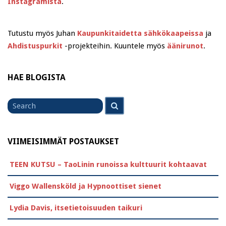
Instagramista
.
Tutustu myös Juhan
Kaupunkitaidetta sähkökaapeissa
ja
Ahdistuspurkit
-projekteihin. Kuuntele myös
äänirunot
.
HAE BLOGISTA
Search
Search
for
VIIMEISIMMÄT POSTAUKSET
TEEN KUTSU – TaoLinin runoissa kulttuurit kohtaavat
Viggo Wallensköld ja Hypnoottiset sienet
Lydia Davis, itsetietoisuuden taikuri