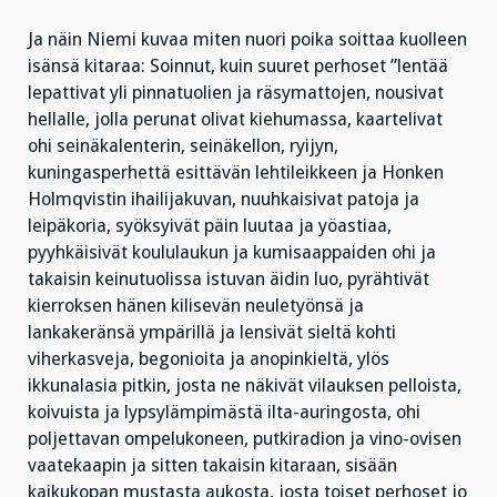
Ja näin Niemi kuvaa miten nuori poika soittaa kuolleen
isänsä kitaraa: Soinnut, kuin suuret perhoset ”lentää
lepattivat yli pinnatuolien ja räsymattojen, nousivat
hellalle, jolla perunat olivat kiehumassa, kaartelivat
ohi seinäkalenterin, seinäkellon, ryijyn,
kuningasperhettä esittävän lehtileikkeen ja Honken
Holmqvistin ihailijakuvan, nuuhkaisivat patoja ja
leipäkoria, syöksyivät päin luutaa ja yöastiaa,
pyyhkäisivät koululaukun ja kumisaappaiden ohi ja
takaisin keinutuolissa istuvan äidin luo, pyrähtivät
kierroksen hänen kilisevän neuletyönsä ja
lankakeränsä ympärillä ja lensivät sieltä kohti
viherkasveja, begonioita ja anopinkieltä, ylös
ikkunalasia pitkin, josta ne näkivät vilauksen pelloista,
koivuista ja lypsylämpimästä ilta-auringosta, ohi
poljettavan ompelukoneen, putkiradion ja vino-ovisen
vaatekaapin ja sitten takaisin kitaraan, sisään
kaikukopan mustasta aukosta, josta toiset perhoset jo