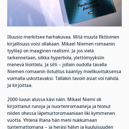
Illuusio merkitsee harhakuvaa. Mitä muuta fiktiivinen
kirjallisuus voisi ollakaan. Mikael Niemen romaanin
tyylilaji on maaginen realismi. Ja jos vielä
tarkennetaan, silkka hyperbola, ylettömyyksiin
menevä liioittelu. Ja silti – jollain oudolla tavalla
Niemen romaanin ilotulitus kääntyy mielikuvituksensa
voimalla uskottavaksi. Tälläkin tavoin asiat voi nähdä.
Ja kirjoittaa.
2000-luvun alussa kävi näin: Mikael Niemi oli
kirjoittanut runoja ja nuortenromaaneja ja hionut
niiden ohessa läpimurtoromaaniaan liki kymmenen
vuotta. Yhtenä iltana hän meni nukkumaan
tuntemattomana – ja heräsi hälyn ja kuuluisuuden