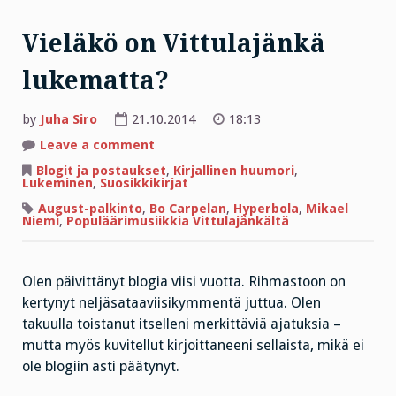
Vieläkö on Vittulajänkä
lukematta?
by
Juha Siro
21.10.2014
18:13
on
Leave a comment
Vieläkö
on
Blogit ja postaukset
,
Kirjallinen huumori
,
Vittulajänkä
Lukeminen
,
Suosikkikirjat
lukematta?
August-palkinto
,
Bo Carpelan
,
Hyperbola
,
Mikael
Niemi
,
Populäärimusiikkia Vittulajänkältä
Olen päivittänyt blogia viisi vuotta. Rihmastoon on
kertynyt neljäsataaviisikymmentä juttua. Olen
takuulla toistanut itselleni merkittäviä ajatuksia –
mutta myös kuvitellut kirjoittaneeni sellaista, mikä ei
ole blogiin asti päätynyt.