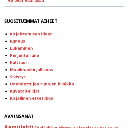
”He ovat väärässä”
SUOSITUIMMAT AIHEET
Kirjoittamisen ideat
Runous
Lukeminen
Perjantairuno
Kulttuuri
Maailmankirjallisuus
Sivistys
Unohdettujen runojen klinikka
Kuvataiteilijat
Kirjallinen estetiikka
AVAINSANAT
Aamulehti
Adolf Hitler