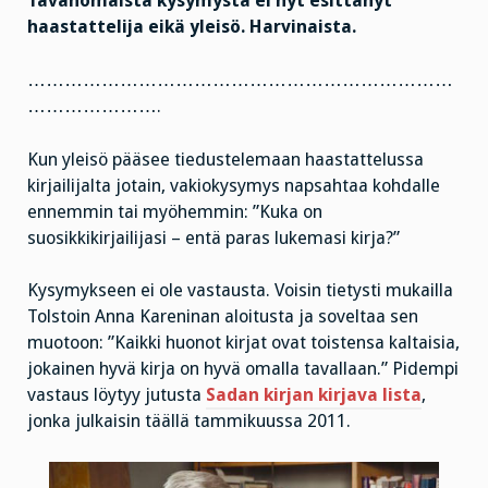
Tavanomaista kysymystä ei nyt esittänyt
haastattelija eikä yleisö. Harvinaista.
……………………………………………………………
………………….
Kun yleisö pääsee tiedustelemaan haastattelussa
kirjailijalta jotain, vakiokysymys napsahtaa kohdalle
ennemmin tai myöhemmin: ”Kuka on
suosikkikirjailijasi – entä paras lukemasi kirja?”
Kysymykseen ei ole vastausta. Voisin tietysti mukailla
Tolstoin Anna Kareninan aloitusta ja soveltaa sen
muotoon: ”Kaikki huonot kirjat ovat toistensa kaltaisia,
jokainen hyvä kirja on hyvä omalla tavallaan.” Pidempi
vastaus löytyy jutusta
Sadan kirjan kirjava lista
,
jonka julkaisin täällä tammikuussa 2011.