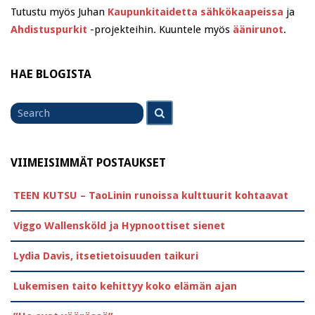
Tutustu myös Juhan
Kaupunkitaidetta sähkökaapeissa
ja
Ahdistuspurkit
-projekteihin. Kuuntele myös
äänirunot
.
HAE BLOGISTA
Search
Search
for
VIIMEISIMMÄT POSTAUKSET
TEEN KUTSU – TaoLinin runoissa kulttuurit kohtaavat
Viggo Wallensköld ja Hypnoottiset sienet
Lydia Davis, itsetietoisuuden taikuri
Lukemisen taito kehittyy koko elämän ajan