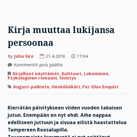
Kirja muuttaa lukijansa
persoonaa
by
Juha Siro
21.4.2016
17:04
artikkelissa
Kommentit pois päältä
Kirja
muuttaa
Kirjalliset näyttämöt
,
Kulttuuri
,
Lukeminen
,
lukijansa
Psykologinen romaani
,
Sivistys
persoonaa
August-palkinto
,
Henkilääkäri
,
Per Olov Enquist
Kierrätän päivitykseen viiden vuoden takaisen
jutun. Enempään en nyt ehdi. Aihe nappaa
edelliseen juttuun ja sivuaa eilistä haastattelua
Tampereen Roosalupilla.