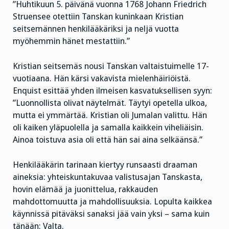
”Huhtikuun 5. päivänä vuonna 1768 Johann Friedrich
Struensee otettiin Tanskan kuninkaan Kristian
seitsemännen henkilääkäriksi ja neljä vuotta
myöhemmin hänet mestattiin.”
Kristian seitsemäs nousi Tanskan valtaistuimelle 17-
vuotiaana. Hän kärsi vakavista mielenhäiriöistä.
Enquist esittää yhden ilmeisen kasvatuksellisen syyn:
”Luonnollista olivat näytelmät. Täytyi opetella ulkoa,
mutta ei ymmärtää. Kristian oli Jumalan valittu. Hän
oli kaiken yläpuolella ja samalla kaikkein viheliäisin.
Ainoa toistuva asia oli että hän sai aina selkäänsä.”
Henkilääkärin tarinaan kiertyy runsaasti draaman
aineksia: yhteiskuntakuvaa valistusajan Tanskasta,
hovin elämää ja juonittelua, rakkauden
mahdottomuutta ja mahdollisuuksia. Lopulta kaikkea
käynnissä pitäväksi sanaksi jää vain yksi – sama kuin
tänään: Valta.