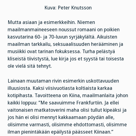
Kuva: Peter Knutsson
Mutta asiaan ja esimerkkeihin. Niemen
maailmanmaineeseen noussut romaani on poikien
kasvutarina 60- ja 70-luvun syrjäkylältä. Aikuisten
maailman tarkkailu, seksuaalisuuden herääminen ja
musiikki ovat tarinan fokuksessa. Turha pelästyä
kliseistä tiivistystä, lue kirja jos et syystä tai toisesta
ole vielä sitä tehnyt.
Lainaan muutaman rivin esimerkin uskottavuuden
illuusiosta. Kaksi viisivuotiasta koltiaista karkaa
kotipihasta. Tavoitteena on Kiina, maailmanlaita johon
kaikki loppuu: ”Me saavuimme Frankfurtiin. Ja ellei
vaitonaisen matkatoverini maha olisi tullut kipeäksi ja
jos hän ei olisi mennyt kakkaamaan pöydän alle,
olisimme varmasti, olisimme ehdottomasti, olisimme
ilman pienintäkään epäilystä päässeet Kiinaan.”