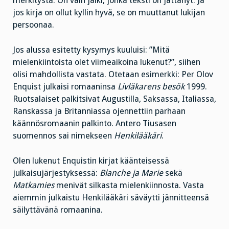
merkitystä. On vain jälki, jonka teksti on jättänyt. Ja
jos kirja on ollut kyllin hyvä, se on muuttanut lukijan
persoonaa.
Jos alussa esitetty kysymys kuuluisi: ”Mitä
mielenkiintoista olet viimeaikoina lukenut?”, siihen
olisi mahdollista vastata. Otetaan esimerkki: Per Olov
Enquist julkaisi romaaninsa
Livläkarens besök
1999.
Ruotsalaiset palkitsivat Augustilla, Saksassa, Italiassa,
Ranskassa ja Britanniassa ojennettiin parhaan
käännösromaanin palkinto. Antero Tiusasen
suomennos sai nimekseen
Henkilääkäri
.
Olen lukenut Enquistin kirjat käänteisessä
julkaisujärjestyksessä:
Blanche ja Marie
sekä
Matkamies
menivät silkasta mielenkiinnosta. Vasta
aiemmin julkaistu Henkilääkäri säväytti jännitteensä
säilyttävänä romaanina.