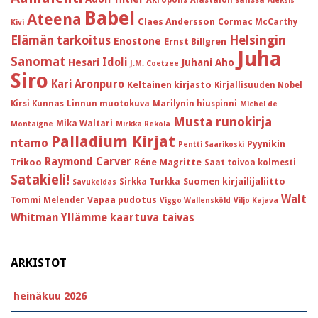
Akropolis
Alastalon salissa
Aleksis
Babel
Ateena
Claes Andersson
Cormac McCarthy
Kivi
Helsingin
Elämän tarkoitus
Enostone
Ernst Billgren
Juha
Sanomat
Idoli
Hesari
Juhani Aho
J.M. Coetzee
Siro
Kari Aronpuro
Keltainen kirjasto
Kirjallisuuden Nobel
Kirsi Kunnas
Linnun muotokuva
Marilynin hiuspinni
Michel de
Musta runokirja
Mika Waltari
Montaigne
Mirkka Rekola
Palladium Kirjat
ntamo
Pyynikin
Pentti Saarikoski
Raymond Carver
Trikoo
Réne Magritte
Saat toivoa kolmesti
Satakieli!
Suomen kirjailijaliitto
Sirkka Turkka
Savukeidas
Walt
Vapaa pudotus
Tommi Melender
Viggo Wallensköld
Viljo Kajava
Whitman
Yllämme kaartuva taivas
ARKISTOT
heinäkuu 2026