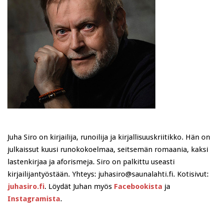
Juha Siro on kirjailija, runoilija ja kirjallisuuskriitikko. Hän on
julkaissut kuusi runokokoelmaa, seitsemän romaania, kaksi
lastenkirjaa ja aforismeja. Siro on palkittu useasti
kirjailijantyöstään. Yhteys: juhasiro@saunalahti.fi. Kotisivut:
juhasiro.fi
. Löydät Juhan myös
Facebookista
ja
Instagramista
.