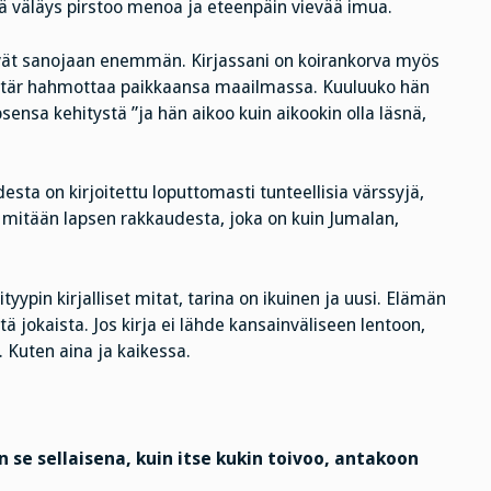
väläys pirstoo menoa ja eteenpäin vievää imua.
tävät sanojaan enemmän. Kirjassani on koirankorva myös
tytär hahmottaa paikkaansa maailmassa. Kuuluuko hän
sensa kehitystä ”ja hän aikoo kuin aikookin olla läsnä,
esta on kirjoitettu loputtomasti tunteellisia värssyjä,
i mitään lapsen rakkaudesta, joka on kuin Jumalan,
tyypin kirjalliset mitat, tarina on ikuinen ja uusi. Elämän
 jokaista. Jos kirja ei lähde kansainväliseen lentoon,
 Kuten aina ja kaikessa.
 se sellaisena, kuin itse kukin toivoo, antakoon