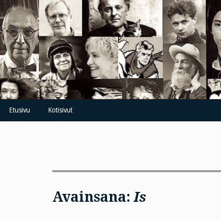
Skip
to
content
Etusivu
Kotisivut
Avainsana:
Is