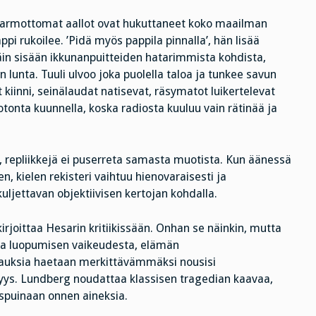
 armottomat aallot ovat hukuttaneet koko maailman
ppi rukoilee. ’Pidä myös pappila pinnalla’, hän lisää
in sisään ikkunanpuitteiden hatarimmista kohdista,
n lunta. Tuuli ulvoo joka puolella taloa ja tunkee savun
kiinni, seinälaudat natisevat, räsymatot luikertelevat
tonta kuunnella, koska radiosta kuuluu vain rätinää ja
a, repliikkejä ei puserreta samasta muotista. Kun äänessä
n, kielen rekisteri vaihtuu hienovaraisesti ja
kuljettavan objektiivisen kertojan kohdalla.
rjoittaa Hesarin kritiikissään. Onhan se näinkin, mutta
a luopumisen vaikeudesta, elämän
auksia haetaan merkittävämmäksi nousisi
myys. Lundberg noudattaa klassisen tragedian kaavaa,
uspuinaan onnen aineksia.