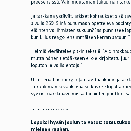
preesensissä. Vain muutaman takauman tärkeä 
Ja tarkkana ystävät, arkiset kohtaukset sisäl
sivulla 269. Siinä puhumaan opetteleva papin
eläinten vai ihmisten sukuun? Isä punnitsee lap
kun Lillus reagoi ensimmäisen kerran satuun.”
Helmiä vierähtelee pitkin tekstiä: ”Äidinrakkaud
mutta hänen tietääkseen ei ole kirjoitettu juur
loputon ja vailla ehtoja.”
Ulla-Lena Lundbergin Jää täyttää ikonin ja arkki
ja kuoleman kuvauksena se koskee lopulta meitä
syy on markkinavoimissa tai niiden puutteessa.
…………………..
Lopuksi hyvän joulun toivotus: toteutukoon
mieleen rauhan
.