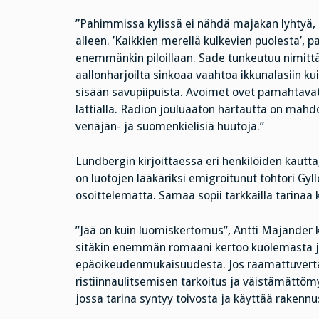
”Pahimmissa kylissä ei nähdä majakan lyhtyä,
alleen. ’Kaikkien merellä kulkevien puolesta’, pa
enemmänkin piloillaan. Sade tunkeutuu nimittä
aallonharjoilta sinkoaa vaahtoa ikkunalasiin kui
sisään savupiipuista. Avoimet ovet pamahtavat 
lattialla. Radion jouluaaton hartautta on mahdo
venäjän- ja suomenkielisiä huutoja.”
Lundbergin kirjoittaessa eri henkilöiden kautt
on luotojen lääkäriksi emigroitunut tohtori Gylle
osoittelematta. Samaa sopii tarkkailla tarinaa 
”Jää on kuin luomiskertomus”, Antti Majander ki
sitäkin enemmän romaani kertoo kuolemasta j
epäoikeudenmukaisuudesta. Jos raamattuvert
ristiinnaulitsemisen tarkoitus ja väistämättö
jossa tarina syntyy toivosta ja käyttää rakenn