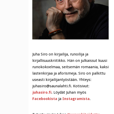
Juha Siro on kirjailija, runoilija ja
kirjallisuuskriitikko. Hän on julkaissut kuusi
runokokoelmaa, seitsemän romaania, kaksi
lastenkirjaa ja aforismeja. Siro on palkittu
useasti kirjailijantyöstään. Yhteys:
juhasiro@saunalahti.fi. Kotisivut:
juhasiro.fi
. Löydät Juhan myös
Facebookista
ja
Instagramista
.