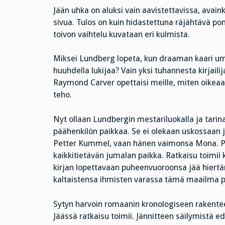
Jään uhka on aluksi vain aavistettavissa, ava
sivua. Tulos on kuin hidastettuna räjähtävä p
toivon vaihtelu kuvataan eri kulmista.
Miksei Lundberg lopeta, kun draaman kaari ump
huuhdella lukijaa? Vain yksi tuhannesta kirjaili
Raymond Carver opettaisi meille, miten oikeaan 
teho.
Nyt ollaan Lundbergin mestariluokalla ja tarinan
päähenkilön paikkaa. Se ei olekaan uskossaan 
Petter Kummel, vaan hänen vaimonsa Mona. Po
kaikkitietävän jumalan paikka. Ratkaisu toimii
kirjan lopettavaan puheenvuoroonsa jää hiert
kaltaistensa ihmisten varassa tämä maailma py
Sytyn harvoin romaanin kronologiseen rakentee
Jäässä ratkaisu toimii. Jännitteen säilymistä 