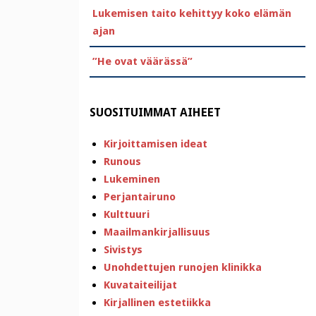
Lukemisen taito kehittyy koko elämän
ajan
”He ovat väärässä”
SUOSITUIMMAT AIHEET
Kirjoittamisen ideat
Runous
Lukeminen
Perjantairuno
Kulttuuri
Maailmankirjallisuus
Sivistys
Unohdettujen runojen klinikka
Kuvataiteilijat
Kirjallinen estetiikka