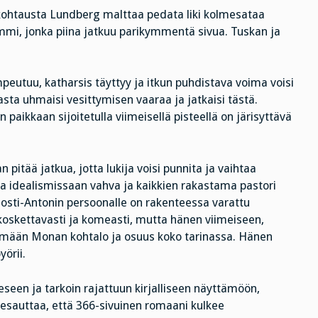
inkohtausta Lundberg malttaa pedata liki kolmesataa
ommi, jonka piina jatkuu parikymmentä sivua. Tuskan ja
eutuu, katharsis täyttyy ja itkun puhdistava voima voisi
jasta uhmaisi vesittymisen vaaraa ja jatkaisi tästä.
paikkaan sijoitetulla viimeisellä pisteellä on järisyttävä
 pitää jatkua, jotta lukija voisi punnita ja vaihtaa
ja idealismissaan vahva ja kaikkien rakastama pastori
sti-Antonin persoonalle on rakenteessa varattu
 koskettavasti ja komeasti, mutta hänen viimeiseen,
ämään Monan kohtalo ja osuus koko tarinassa. Hänen
örii.
seen ja tarkoin rajattuun kirjalliseen näyttämöön,
edesauttaa, että 366-sivuinen romaani kulkee