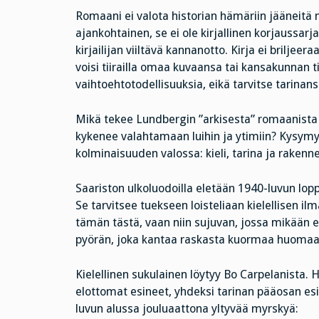
Romaani ei valota historian hämäriin jääneitä m
ajankohtainen, se ei ole kirjallinen korjaussarj
kirjailijan viiltävä kannanotto. Kirja ei briljeera
voisi tiirailla omaa kuvaansa tai kansakunnan t
vaihtoehtotodellisuuksia, eikä tarvitse tarinan
Mikä tekee Lundbergin ”arkisesta” romaanista
kykenee valahtamaan luihin ja ytimiin? Kysymy
kolminaisuuden valossa: kieli, tarina ja rakenne
Saariston ulkoluodoilla eletään 1940-luvun lopp
Se tarvitsee tuekseen loisteliaan kielellisen ilma
tämän tästä, vaan niin sujuvan, jossa mikään e
pyörän, joka kantaa raskasta kuormaa huomaa
Kielellinen sukulainen löytyy Bo Carpelanista
elottomat esineet, yhdeksi tarinan pääosan es
luvun alussa jouluaattona yltyvää myrskyä: