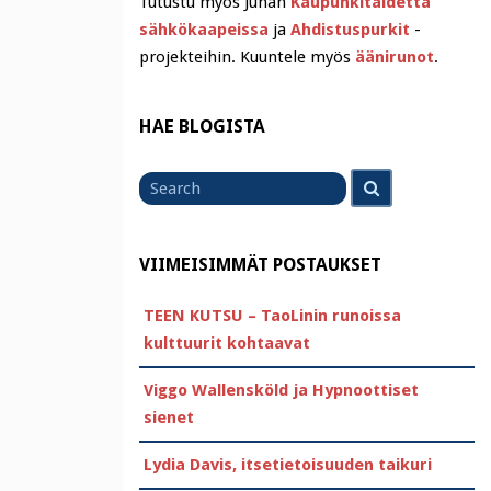
Tutustu myös Juhan
Kaupunkitaidetta
sähkökaapeissa
ja
Ahdistuspurkit
-
projekteihin. Kuuntele myös
äänirunot
.
HAE BLOGISTA
Search
Search
for
VIIMEISIMMÄT POSTAUKSET
TEEN KUTSU – TaoLinin runoissa
kulttuurit kohtaavat
Viggo Wallensköld ja Hypnoottiset
sienet
Lydia Davis, itsetietoisuuden taikuri