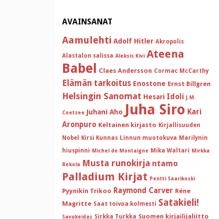
AVAINSANAT
Aamulehti
Adolf Hitler
Akropolis
Ateena
Alastalon salissa
Aleksis Kivi
Babel
Claes Andersson
Cormac McCarthy
Elämän tarkoitus
Enostone
Ernst Billgren
Helsingin Sanomat
Idoli
Hesari
J.M.
Juha Siro
Kari
Juhani Aho
Coetzee
Aronpuro
Keltainen kirjasto
Kirjallisuuden
Nobel
Kirsi Kunnas
Linnun muotokuva
Marilynin
hiuspinni
Mika Waltari
Michel de Montaigne
Mirkka
Musta runokirja
ntamo
Rekola
Palladium Kirjat
Pentti Saarikoski
Raymond Carver
Pyynikin Trikoo
Réne
Satakieli!
Magritte
Saat toivoa kolmesti
Suomen kirjailijaliitto
Sirkka Turkka
Savukeidas