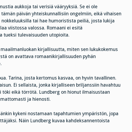
ustia aukkoja tai verisiä vääryyksiä. Se ei ole
a tämän päivän yhteiskunnallisiin ongelmiin, eikä vihaisen
a nokkeluuksilla tai hae humoristista peiliä, josta lukija
ilaa viistossa valossa. Romaani ei esitä
sa tueksi tulevaisuuden utopioita.
 maailmanluokan kirjallisuutta, miten sen lukukokemus
stä on avattava romaanikirjallisuuden pyhän
.
ua. Tarina, josta kertomus kasvaa, on hyvin tavallinen.
isun. Ei sellaista, jonka kirjalliseen briljanssiin havahtuu
i töki eikä törrötä. Lundberg on hionut ilmaisustaan
mattomasti ja hienosti.
. Hänkin kykeni nostamaan tapahtumien ympäristön, jopa
ittäjäksi. Näin Lundberg kuvaa kahdeksannentoista