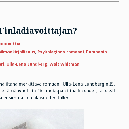
Finladiavoittajan?
artikkeliin
ommenttia
Mikä
tekee
ilmankirjallisuus
,
Psykologinen romaani
,
Romaanin
romaanista
Finladiavoittajan?
ari
,
Ulla-Lena Lundberg
,
Walt Whitman
ä iltana merkittävä romaani, Ulla-Lena Lundbergin IS,
 ole tämänvuotista Finlandia-palkittua lukeneet, tai eivät
stä ensimmäisen tilaisuuden tullen.