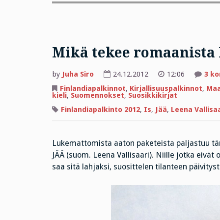
Mikä tekee romaanista 
by
Juha Siro
24.12.2012
12:06
3 k
Finlandiapalkinnot
,
Kirjallisuuspalkinnot
,
Maa
kieli
,
Suomennokset
,
Suosikkikirjat
Finlandiapalkinto 2012
,
Is
,
Jää
,
Leena Vallisa
Lukemattomista aaton paketeista paljastuu tän
JÄÄ (suom. Leena Vallisaari). Niille jotka eivät
saa sitä lahjaksi, suosittelen tilanteen päivity