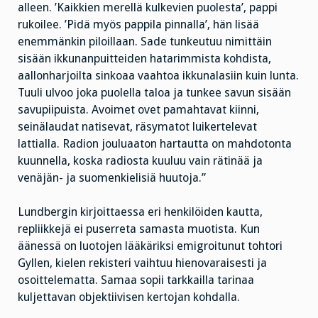
alleen. ’Kaikkien merellä kulkevien puolesta’, pappi
rukoilee. ’Pidä myös pappila pinnalla’, hän lisää
enemmänkin piloillaan. Sade tunkeutuu nimittäin
sisään ikkunanpuitteiden hatarimmista kohdista,
aallonharjoilta sinkoaa vaahtoa ikkunalasiin kuin lunta.
Tuuli ulvoo joka puolella taloa ja tunkee savun sisään
savupiipuista. Avoimet ovet pamahtavat kiinni,
seinälaudat natisevat, räsymatot luikertelevat
lattialla. Radion jouluaaton hartautta on mahdotonta
kuunnella, koska radiosta kuuluu vain rätinää ja
venäjän- ja suomenkielisiä huutoja.”
Lundbergin kirjoittaessa eri henkilöiden kautta,
repliikkejä ei puserreta samasta muotista. Kun
äänessä on luotojen lääkäriksi emigroitunut tohtori
Gyllen, kielen rekisteri vaihtuu hienovaraisesti ja
osoittelematta. Samaa sopii tarkkailla tarinaa
kuljettavan objektiivisen kertojan kohdalla.