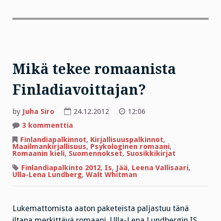
Mikä tekee romaanista
Finladiavoittajan?
by
Juha Siro
24.12.2012
12:06
artikkeliin
3 kommenttia
Mikä
tekee
Finlandiapalkinnot
,
Kirjallisuuspalkinnot
,
romaanista
Maailmankirjallisuus
,
Psykologinen romaani
,
Finladiavoittajan?
Romaanin kieli
,
Suomennokset
,
Suosikkikirjat
Finlandiapalkinto 2012
,
Is
,
Jää
,
Leena Vallisaari
,
Ulla-Lena Lundberg
,
Walt Whitman
Lukemattomista aaton paketeista paljastuu tänä
iltana merkittävä romaani, Ulla-Lena Lundbergin IS,