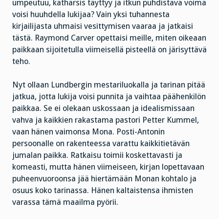
umpeutuu, katharsis täyttyy ja itkun puhdistava voima
voisi huuhdella lukijaa? Vain yksi tuhannesta
kirjailijasta uhmaisi vesittymisen vaaraa ja jatkaisi
tästä. Raymond Carver opettaisi meille, miten oikeaan
paikkaan sijoitetulla viimeisellä pisteellä on järisyttävä
teho.
Nyt ollaan Lundbergin mestariluokalla ja tarinan pitää
jatkua, jotta lukija voisi punnita ja vaihtaa päähenkilön
paikkaa. Se ei olekaan uskossaan ja idealismissaan
vahva ja kaikkien rakastama pastori Petter Kummel,
vaan hänen vaimonsa Mona. Posti-Antonin
persoonalle on rakenteessa varattu kaikkitietävän
jumalan paikka. Ratkaisu toimii koskettavasti ja
komeasti, mutta hänen viimeiseen, kirjan lopettavaan
puheenvuoroonsa jää hiertämään Monan kohtalo ja
osuus koko tarinassa. Hänen kaltaistensa ihmisten
varassa tämä maailma pyörii.