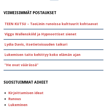
VIIMEISIMMÄT POSTAUKSET
TEEN KUTSU – TaoLinin runoissa kulttuurit kohtaavat
Viggo Wallensköld ja Hypnoottiset sienet
Lydia Davis, itsetietoisuuden taikuri
Lukemisen taito kehittyy koko elämän ajan
”He ovat väärässä”
SUOSITUIMMAT AIHEET
Kirjoittamisen ideat
Runous
Lukeminen