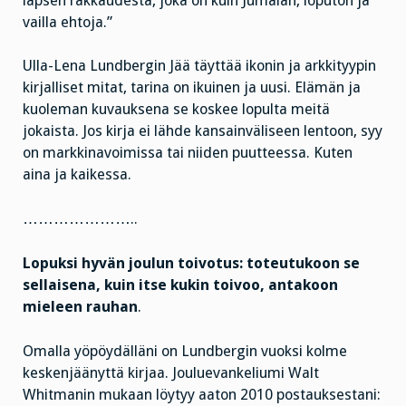
lapsen rakkaudesta, joka on kuin Jumalan, loputon ja
vailla ehtoja.”
Ulla-Lena Lundbergin Jää täyttää ikonin ja arkkityypin
kirjalliset mitat, tarina on ikuinen ja uusi. Elämän ja
kuoleman kuvauksena se koskee lopulta meitä
jokaista. Jos kirja ei lähde kansainväliseen lentoon, syy
on markkinavoimissa tai niiden puutteessa. Kuten
aina ja kaikessa.
…………………..
Lopuksi hyvän joulun toivotus: toteutukoon se
sellaisena, kuin itse kukin toivoo, antakoon
mieleen rauhan
.
Omalla yöpöydälläni on Lundbergin vuoksi kolme
keskenjäänyttä kirjaa. Jouluevankeliumi Walt
Whitmanin mukaan löytyy aaton 2010 postauksestani: