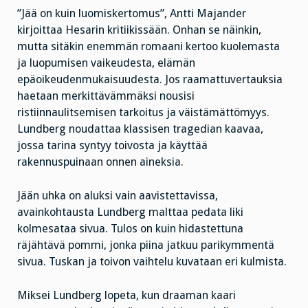
”Jää on kuin luomiskertomus”, Antti Majander
kirjoittaa Hesarin kritiikissään. Onhan se näinkin,
mutta sitäkin enemmän romaani kertoo kuolemasta
ja luopumisen vaikeudesta, elämän
epäoikeudenmukaisuudesta. Jos raamattuvertauksia
haetaan merkittävämmäksi nousisi
ristiinnaulitsemisen tarkoitus ja väistämättömyys.
Lundberg noudattaa klassisen tragedian kaavaa,
jossa tarina syntyy toivosta ja käyttää
rakennuspuinaan onnen aineksia.
Jään uhka on aluksi vain aavistettavissa,
avainkohtausta Lundberg malttaa pedata liki
kolmesataa sivua. Tulos on kuin hidastettuna
räjähtävä pommi, jonka piina jatkuu parikymmentä
sivua. Tuskan ja toivon vaihtelu kuvataan eri kulmista.
Miksei Lundberg lopeta, kun draaman kaari