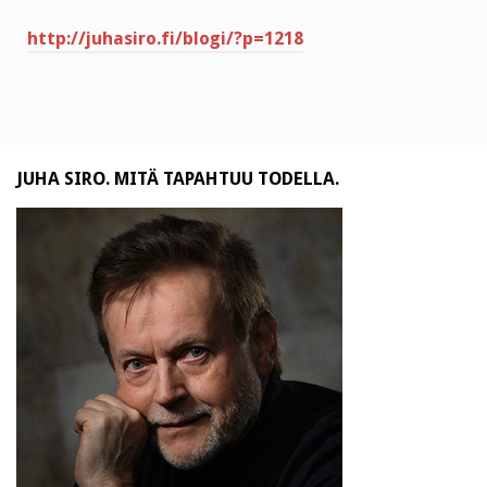
http://juhasiro.fi/blogi/?p=1218
JUHA SIRO. MITÄ TAPAHTUU TODELLA.