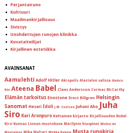
Perjantairuno
Kulttuuri
Maailmankirjallisuus
Sivistys
Unohdettujen runojen klinikka
Kuvataiteilijat
Kirjallinen estetiikka
AVAINSANAT
Aamulehti
Adolf Hitler
Akropolis
Alastalon salissa
Aleksis
Babel
Ateena
Claes Andersson
Cormac McCarthy
Kivi
Helsingin
Elämän tarkoitus
Enostone
Ernst Billgren
Juha
Sanomat
Idoli
Hesari
Juhani Aho
J.M. Coetzee
Siro
Kari Aronpuro
Keltainen kirjasto
Kirjallisuuden Nobel
Kirsi Kunnas
Linnun muotokuva
Marilynin hiuspinni
Michel de
Musta runokirja
Mika Waltari
Montaigne
Mirkka Rekola