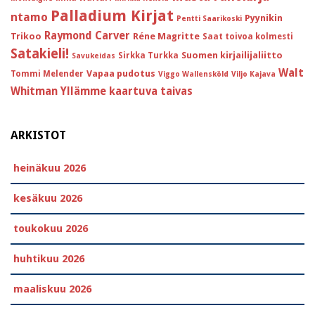
Palladium Kirjat
ntamo
Pyynikin
Pentti Saarikoski
Raymond Carver
Trikoo
Réne Magritte
Saat toivoa kolmesti
Satakieli!
Suomen kirjailijaliitto
Sirkka Turkka
Savukeidas
Walt
Vapaa pudotus
Tommi Melender
Viggo Wallensköld
Viljo Kajava
Whitman
Yllämme kaartuva taivas
ARKISTOT
heinäkuu 2026
kesäkuu 2026
toukokuu 2026
huhtikuu 2026
maaliskuu 2026