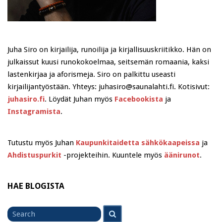
Juha Siro on kirjailija, runoilija ja kirjallisuuskriitikko. Hän on
julkaissut kuusi runokokoelmaa, seitsemän romaania, kaksi
lastenkirjaa ja aforismeja. Siro on palkittu useasti
kirjailijantyöstään. Yhteys: juhasiro@saunalahti.fi. Kotisivut:
juhasiro.fi
. Löydät Juhan myös
Facebookista
ja
Instagramista
.
Tutustu myös Juhan
Kaupunkitaidetta sähkökaapeissa
ja
Ahdistuspurkit
-projekteihin. Kuuntele myös
äänirunot
.
HAE BLOGISTA
Search
Search
for