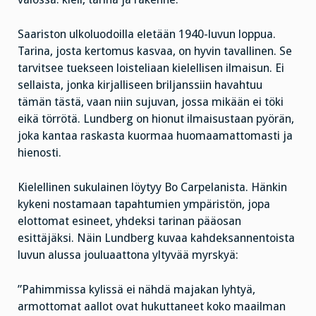
Saariston ulkoluodoilla eletään 1940-luvun loppua.
Tarina, josta kertomus kasvaa, on hyvin tavallinen. Se
tarvitsee tuekseen loisteliaan kielellisen ilmaisun. Ei
sellaista, jonka kirjalliseen briljanssiin havahtuu
tämän tästä, vaan niin sujuvan, jossa mikään ei töki
eikä törrötä. Lundberg on hionut ilmaisustaan pyörän,
joka kantaa raskasta kuormaa huomaamattomasti ja
hienosti.
Kielellinen sukulainen löytyy Bo Carpelanista. Hänkin
kykeni nostamaan tapahtumien ympäristön, jopa
elottomat esineet, yhdeksi tarinan pääosan
esittäjäksi. Näin Lundberg kuvaa kahdeksannentoista
luvun alussa jouluaattona yltyvää myrskyä:
”Pahimmissa kylissä ei nähdä majakan lyhtyä,
armottomat aallot ovat hukuttaneet koko maailman