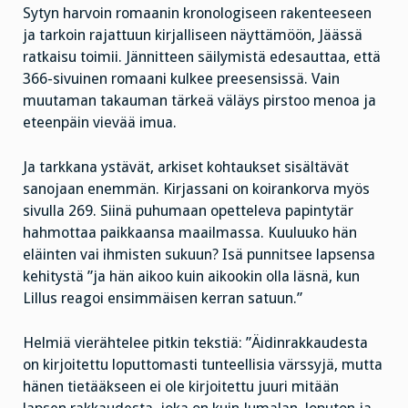
Sytyn harvoin romaanin kronologiseen rakenteeseen
ja tarkoin rajattuun kirjalliseen näyttämöön, Jäässä
ratkaisu toimii. Jännitteen säilymistä edesauttaa, että
366-sivuinen romaani kulkee preesensissä. Vain
muutaman takauman tärkeä väläys pirstoo menoa ja
eteenpäin vievää imua.
Ja tarkkana ystävät, arkiset kohtaukset sisältävät
sanojaan enemmän. Kirjassani on koirankorva myös
sivulla 269. Siinä puhumaan opetteleva papintytär
hahmottaa paikkaansa maailmassa. Kuuluuko hän
eläinten vai ihmisten sukuun? Isä punnitsee lapsensa
kehitystä ”ja hän aikoo kuin aikookin olla läsnä, kun
Lillus reagoi ensimmäisen kerran satuun.”
Helmiä vierähtelee pitkin tekstiä: ”Äidinrakkaudesta
on kirjoitettu loputtomasti tunteellisia värssyjä, mutta
hänen tietääkseen ei ole kirjoitettu juuri mitään