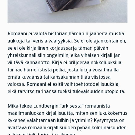
Romaani ei valota historian hämäriin jääneitä mustia
aukkoja tai verisiä vääryyksiä. Se ei ole ajankohtainen,
se ei ole kirjallinen korjaussarja tämän päivän
yhteiskunnallisiin ongelmiin, eikä vihaisen kirjailijan
viiltävä kannanotto. Kirja ei briljeeraa nokkeluuksilla
tai hae humoristista peiliä, josta lukija voisi tiirailla
omaa kuvaansa tai kansakunnan tilaa viistossa
valossa. Romaani ei esitä vaihtoehtotodellisuuksia,
eikä tarvitse tarinansa tueksi tulevaisuuden utopioita.
Mikä tekee Lundbergin ”arkisesta” romaanista
maailmanluokan kirjallisuutta, miten sen lukukokemus
kykenee valahtamaan luihin ja ytimiin? Kysymystä on
avattava romaanikirjallisuuden pyhän kolminaisuuden
valossa: kieli, tarina ja rakenne.