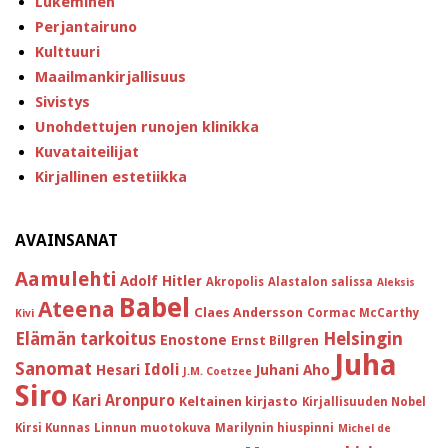
Lukeminen
Perjantairuno
Kulttuuri
Maailmankirjallisuus
Sivistys
Unohdettujen runojen klinikka
Kuvataiteilijat
Kirjallinen estetiikka
AVAINSANAT
Aamulehti
Adolf Hitler
Akropolis
Alastalon salissa
Aleksis
Babel
Ateena
Claes Andersson
Cormac McCarthy
Kivi
Helsingin
Elämän tarkoitus
Enostone
Ernst Billgren
Juha
Sanomat
Idoli
Hesari
Juhani Aho
J.M. Coetzee
Siro
Kari Aronpuro
Keltainen kirjasto
Kirjallisuuden Nobel
Kirsi Kunnas
Linnun muotokuva
Marilynin hiuspinni
Michel de