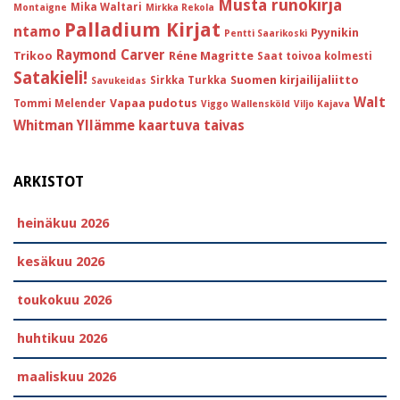
Musta runokirja
Mika Waltari
Montaigne
Mirkka Rekola
Palladium Kirjat
ntamo
Pyynikin
Pentti Saarikoski
Raymond Carver
Trikoo
Réne Magritte
Saat toivoa kolmesti
Satakieli!
Suomen kirjailijaliitto
Sirkka Turkka
Savukeidas
Walt
Vapaa pudotus
Tommi Melender
Viggo Wallensköld
Viljo Kajava
Whitman
Yllämme kaartuva taivas
ARKISTOT
heinäkuu 2026
kesäkuu 2026
toukokuu 2026
huhtikuu 2026
maaliskuu 2026