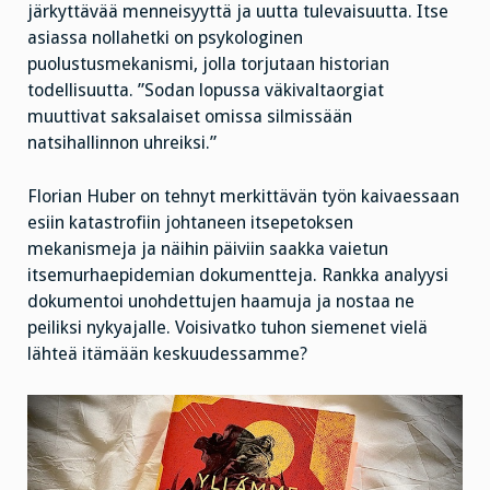
järkyttävää menneisyyttä ja uutta tulevaisuutta. Itse
asiassa nollahetki on psykologinen
puolustusmekanismi, jolla torjutaan historian
todellisuutta. ”Sodan lopussa väkivaltaorgiat
muuttivat saksalaiset omissa silmissään
natsihallinnon uhreiksi.”
Florian Huber on tehnyt merkittävän työn kaivaessaan
esiin katastrofiin johtaneen itsepetoksen
mekanismeja ja näihin päiviin saakka vaietun
itsemurhaepidemian dokumentteja. Rankka analyysi
dokumentoi unohdettujen haamuja ja nostaa ne
peiliksi nykyajalle. Voisivatko tuhon siemenet vielä
lähteä itämään keskuudessamme?