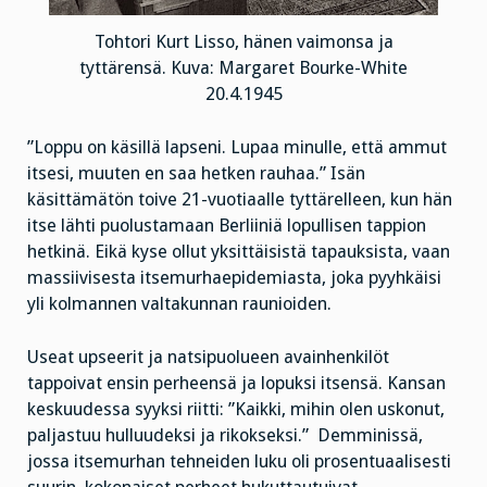
Tohtori Kurt Lisso, hänen vaimonsa ja
tyttärensä. Kuva: Margaret Bourke-White
20.4.1945
”Loppu on käsillä lapseni. Lupaa minulle, että ammut
itsesi, muuten en saa hetken rauhaa.” Isän
käsittämätön toive 21-vuotiaalle tyttärelleen, kun hän
itse lähti puolustamaan Berliiniä lopullisen tappion
hetkinä. Eikä kyse ollut yksittäisistä tapauksista, vaan
massiivisesta itsemurhaepidemiasta, joka pyyhkäisi
yli kolmannen valtakunnan raunioiden.
Useat upseerit ja natsipuolueen avainhenkilöt
tappoivat ensin perheensä ja lopuksi itsensä. Kansan
keskuudessa syyksi riitti: ”Kaikki, mihin olen uskonut,
paljastuu hulluudeksi ja rikokseksi.” Demminissä,
jossa itsemurhan tehneiden luku oli prosentuaalisesti