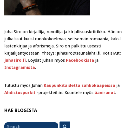
Juha Siro on kirjailija, runoilija ja kirjallisuuskriitikko. Hän on
julkaissut kuusi runokokoelmaa, seitsemän romaania, kaksi
lastenkirjaa ja aforismeja. Siro on palkittu useasti
kirjailijantyöstään. Yhteys: juhasiro@saunalahti.fi. Kotisivut:
juhasiro.fi
. Löydät Juhan myös
Facebookista
ja
Instagramista
.
Tutustu myös Juhan
Kaupunkitaidetta sähkökaapeissa
ja
Ahdistuspurkit
-projekteihin. Kuuntele myös
äänirunot
.
HAE BLOGISTA
Search
Search