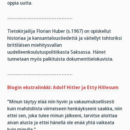
oppia uutta.
………………………………….
Tietokirjailija Florian Huber (s.1967) on opiskellut
historiaa ja kansantaloustiedettä ja väitellyt tohtoriksi
brittiläisen miehitysvallan
uudelleenkoulutuspolitiikasta Saksassa. Hänet
tunnetaan myös palkituista dokumenttielokuvista.
………………………………….
Blogin ekstralinkki
: Adolf Hitler ja Etty Hillesum
”Minun täytyy elää niin hyvin ja vakaumuksellisesti
kuin mahdollista viimeiseen henkäykseeni saakka, niin
ettei sen, joka tulee minun jälkeeni, tarvitse aloittaa
aivan alusta ja ettei hänellä ole enää yhtä vaikeata
kuin minulla.”