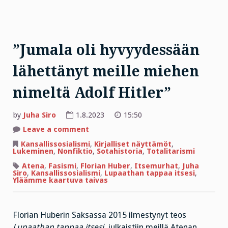
”Jumala oli hyvyydessään
lähettänyt meille miehen
nimeltä Adolf Hitler”
by
Juha Siro
1.8.2023
15:50
on
Leave a comment
”Jumala
oli
Kansallissosialismi
,
Kirjalliset näyttämöt
,
hyvyydessään
Lukeminen
,
Nonfiktio
,
Sotahistoria
,
Totalitarismi
lähettänyt
meille
Atena
,
Fasismi
,
Florian Huber
,
Itsemurhat
,
Juha
miehen
Siro
,
Kansallissosialismi
,
Lupaathan tappaa itsesi
,
nimeltä
Yläämme kaartuva taivas
Adolf
Hitler”
Florian Huberin Saksassa 2015 ilmestynyt teos
Lupaathan tappaa itsesi
, julkaistiin meillä Atenan