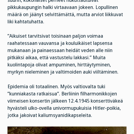
suurin, kokonaiset perheet hukuttautuivat
pikkukaupungin halki virtaavaan jokeen. Lopullinen
määrä on jäänyt selvittämättä, mutta arviot liikkuvat
liki kahtatuhatta.
”Aikuiset tarvitsivat toisinaan paljon voimaa
raahatessaan vauvansa ja kouluikäiset lapsensa
mukanaan ja painaessaan heidät veden alle niin
pitkäksi aikaa, että vastustelu lakkasi.” Muita
kuolintapoja olivat ampuminen, hirttäytyminen,
myrkyn nieleminen ja valtimoiden auki viiltäminen.
Epidemia oli totaalinen. Myös valtiovalta tuki
”kunniakasta ratkaisua”. Berliinin filharmonikkojen
viimeisen konsertin jälkeen 12.4.1945 konserttiväkeä
hyvästeli ulko-ovella univormupukuisia Hitler-poikia,
jotka jakoivat kaliumsyanidikapseleita.