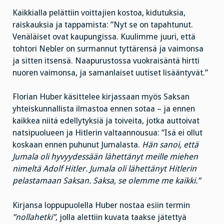
Kaikkialla pelättiin voittajien kostoa, kidutuksia,
raiskauksia ja tappamista: ”Nyt se on tapahtunut.
Venäläiset ovat kaupungissa. Kuulimme juuri, että
tohtori Nebler on surmannut tyttärensä ja vaimonsa
ja sitten itsensä. Naapurustossa vuokraisäntä hirtti
nuoren vaimonsa, ja samanlaiset uutiset lisääntyvät.”
Florian Huber käsittelee kirjassaan myös Saksan
yhteiskunnallista ilmastoa ennen sotaa – ja ennen
kaikkea niitä edellytyksiä ja toiveita, jotka auttoivat
natsipuolueen ja Hitlerin valtaannousua: ”Isä ei ollut
koskaan ennen puhunut Jumalasta.
Hän sanoi, että
Jumala oli hyvyydessään lähettänyt meille miehen
nimeltä Adolf Hitler. Jumala oli lähettänyt Hitlerin
pelastamaan Saksan. Saksa, se olemme me kaikki.”
Kirjansa loppupuolella Huber nostaa esiin termin
”nollahetki”
, jolla alettiin kuvata taakse jätettyä