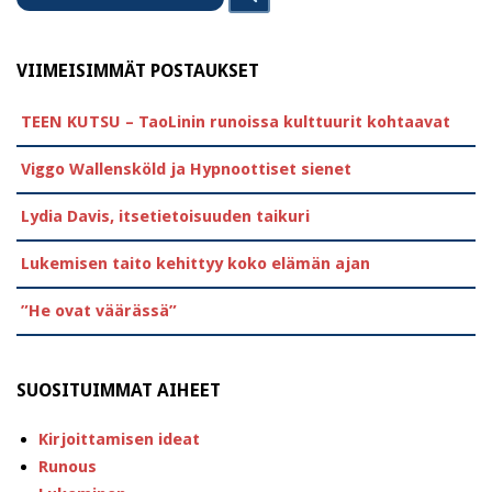
for
VIIMEISIMMÄT POSTAUKSET
TEEN KUTSU – TaoLinin runoissa kulttuurit kohtaavat
Viggo Wallensköld ja Hypnoottiset sienet
Lydia Davis, itsetietoisuuden taikuri
Lukemisen taito kehittyy koko elämän ajan
”He ovat väärässä”
SUOSITUIMMAT AIHEET
Kirjoittamisen ideat
Runous