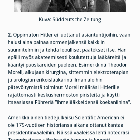
Kuva: Süddeutsche Zeitung
2.
Oppimaton Hitler ei luottanut asiantuntijoihin, vaan
halusi aina painaa sormenjälkensä kaikkiin
suunnitelmiin ja tehdä lopulliset päätökset itse. Hän
epäili myös akateemisesti koulutettuja lääkäreitä ja
kääntyi puoskareiden puoleen. Esimerkkinä Theodor
Morell, alkujaan kirurgina, sittemmin elektroterapian
ja urologian erikoislääkärinä ilman aloihin
pätevöitymistä toiminut Morell määräsi Hitlerille
rajattomasti keskushermoston piristeitä ja käytti
itseasiassa Führeriä ”ihmelääkkeidensä koekaniinina”.
Amerikkalainen tiedejulkaisu Scientific American ei
ole 175-vuotisen historiansa aikana ottanut kantaa
presidentinvaaleihin. Näissä vaaleissa lehti noteerasi