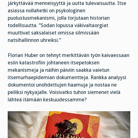
järkyttävää menneisyyttä ja uutta tulevaisuutta. Itse
asiassa nollahetki on psykologinen
puolustusmekanismi, jolla torjutaan historian
todellisuutta. ”Sodan lopussa väkivaltaorgiat
muuttivat saksalaiset omissa silmissään
natsihallinnon uhreiksi.”
Florian Huber on tehnyt merkittävän työn kaivaessaan
esiin katastrofiin johtaneen itsepetoksen
mekanismeja ja näihin päiviin saakka vaietun
itsemurhaepidemian dokumentteja. Rankka analyysi
dokumentoi unohdettujen haamuja ja nostaa ne
peiliksi nykyajalle. Voisivatko tuhon siemenet vielä
lähteä itämään keskuudessamme?