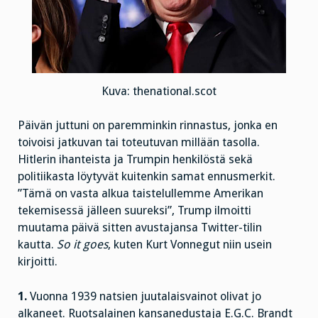
Kuva: thenational.scot
Päivän juttuni on paremminkin rinnastus, jonka en
toivoisi jatkuvan tai toteutuvan millään tasolla.
Hitlerin ihanteista ja Trumpin henkilöstä sekä
politiikasta löytyvät kuitenkin samat ennusmerkit.
”Tämä on vasta alkua taistelullemme Amerikan
tekemisessä jälleen suureksi”, Trump ilmoitti
muutama päivä sitten avustajansa Twitter-tilin
kautta.
So it goes
, kuten Kurt Vonnegut niin usein
kirjoitti.
1.
Vuonna 1939 natsien juutalaisvainot olivat jo
alkaneet. Ruotsalainen kansanedustaja E.G.C. Brandt