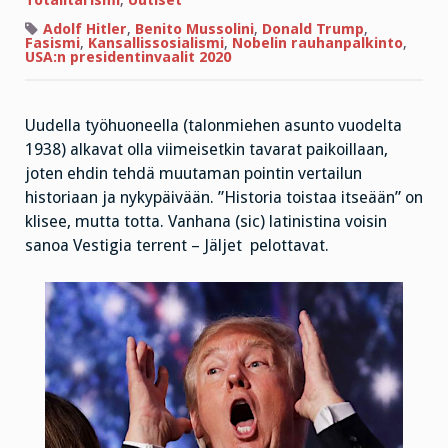
–
Adolf
Adolf Hitler
,
Benito Mussolini
,
Donald Trump
,
Hitler
Fasismi
,
Kansallissosialismi
,
Nobelin rauhanpalkinto
,
ja
USA:n presidentinvaalit 2020
Donald
Trump
Uudella työhuoneella (talonmiehen asunto vuodelta
1938) alkavat olla viimeisetkin tavarat paikoillaan,
joten ehdin tehdä muutaman pointin vertailun
historiaan ja nykypäivään. ”Historia toistaa itseään” on
klisee, mutta totta. Vanhana (sic) latinistina voisin
sanoa Vestigia terrent – Jäljet
pelottavat.