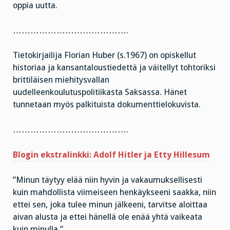
oppia uutta.
………………………………….
Tietokirjailija Florian Huber (s.1967) on opiskellut
historiaa ja kansantaloustiedettä ja väitellyt tohtoriksi
brittiläisen miehitysvallan
uudelleenkoulutuspolitiikasta Saksassa. Hänet
tunnetaan myös palkituista dokumenttielokuvista.
………………………………….
Blogin ekstralinkki
: Adolf Hitler ja Etty Hillesum
”Minun täytyy elää niin hyvin ja vakaumuksellisesti
kuin mahdollista viimeiseen henkäykseeni saakka, niin
ettei sen, joka tulee minun jälkeeni, tarvitse aloittaa
aivan alusta ja ettei hänellä ole enää yhtä vaikeata
kuin minulla.”