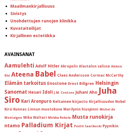
Maailmankirjallisuus
Sivistys
Unohdettujen runojen klinikka
Kuvataiteilijat
Kirjallinen estetiikka
AVAINSANAT
Aamulehti
Adolf Hitler
Akropolis
Alastalon salissa
Aleksis
Babel
Ateena
Claes Andersson
Cormac McCarthy
Kivi
Helsingin
Elämän tarkoitus
Enostone
Ernst Billgren
Juha
Sanomat
Idoli
Hesari
Juhani Aho
J.M. Coetzee
Siro
Kari Aronpuro
Keltainen kirjasto
Kirjallisuuden Nobel
Kirsi Kunnas
Linnun muotokuva
Marilynin hiuspinni
Michel de
Musta runokirja
Mika Waltari
Montaigne
Mirkka Rekola
Palladium Kirjat
ntamo
Pyynikin
Pentti Saarikoski