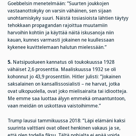
Goebbelsin menetelmään: ”Suurten joukkojen
vastaanottokyky on varsin vähäinen, sen sijaan
unohtamiskyky suuri. Näistä tosiasioista lähtien täytyy
tehokkaan propagandan rajoittua muutamiin
harvoihin kohtiin ja käyttää näitä iskusanoja niin
kauan, kunnes varmasti jokainen ne kuullessaan
kykenee kuvittelemaan halutun mielessään.”
5.
Natsipuolueen kannatus oli toukokuussa 1928
vähäiset 2,6 prosenttia. Maaliskuussa 1932 se oli
kohonnut jo 43,9 prosenttiin. Hitler julisti: ”Jokainen
saksalainen on kansallissosialisti – ne harvat, jotka
ovat ulkopuolella, ovat joko mielisairaita tai idiootteja.
Me emme saa luottaa älyyn emmekä omaantuntoon,
vaan meidän on uskottava vaistoihimme.”
Trump lausui tammikuussa 2018: ”Läpi elämäni kaksi
suurinta valttiani ovat olleet henkinen vakaus ja se,
että olen todella fiksu. Tältä pohjalta ei enää voida