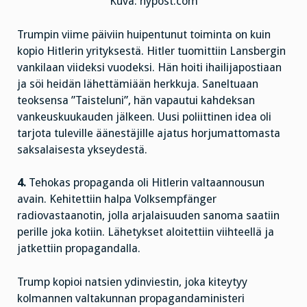
Kuva: nypost.com
Trumpin viime päiviin huipentunut toiminta on kuin
kopio Hitlerin yrityksestä. Hitler tuomittiin Lansbergin
vankilaan viideksi vuodeksi. Hän hoiti ihailijapostiaan
ja söi heidän lähettämiään herkkuja. Saneltuaan
teoksensa ”Taisteluni”, hän vapautui kahdeksan
vankeuskuukauden jälkeen. Uusi poliittinen idea oli
tarjota tuleville äänestäjille ajatus horjumattomasta
saksalaisesta ykseydestä.
4.
Tehokas propaganda oli Hitlerin valtaannousun
avain. Kehitettiin halpa Volksempfänger
radiovastaanotin, jolla arjalaisuuden sanoma saatiin
perille joka kotiin. Lähetykset aloitettiin viihteellä ja
jatkettiin propagandalla.
Trump kopioi natsien ydinviestin, joka kiteytyy
kolmannen valtakunnan propagandaministeri