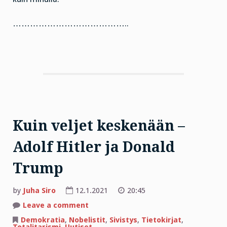
…………………………………..
Kuin veljet keskenään –
Adolf Hitler ja Donald
Trump
by
Juha Siro
12.1.2021
20:45
on
Leave a comment
Kuin
veljet
Demokratia
,
Nobelistit
,
Sivistys
,
Tietokirjat
,
keskenään
Totalitarismi
,
Uutiset