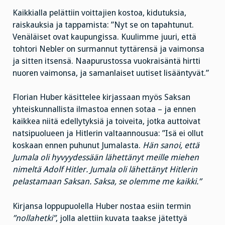
Kaikkialla pelättiin voittajien kostoa, kidutuksia,
raiskauksia ja tappamista: ”Nyt se on tapahtunut.
Venäläiset ovat kaupungissa. Kuulimme juuri, että
tohtori Nebler on surmannut tyttärensä ja vaimonsa
ja sitten itsensä. Naapurustossa vuokraisäntä hirtti
nuoren vaimonsa, ja samanlaiset uutiset lisääntyvät.”
Florian Huber käsittelee kirjassaan myös Saksan
yhteiskunnallista ilmastoa ennen sotaa – ja ennen
kaikkea niitä edellytyksiä ja toiveita, jotka auttoivat
natsipuolueen ja Hitlerin valtaannousua: ”Isä ei ollut
koskaan ennen puhunut Jumalasta.
Hän sanoi, että
Jumala oli hyvyydessään lähettänyt meille miehen
nimeltä Adolf Hitler. Jumala oli lähettänyt Hitlerin
pelastamaan Saksan. Saksa, se olemme me kaikki.”
Kirjansa loppupuolella Huber nostaa esiin termin
”nollahetki”
, jolla alettiin kuvata taakse jätettyä