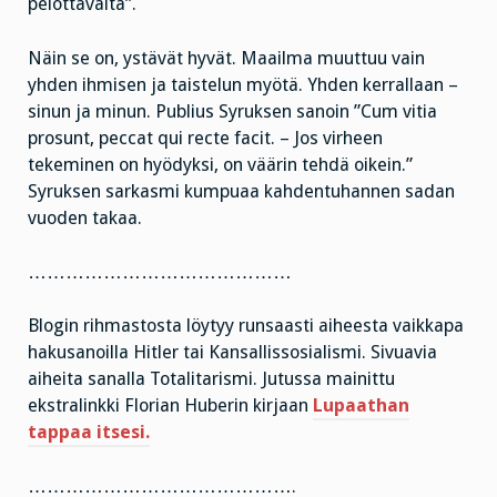
pelottavalta”.
Näin se on, ystävät hyvät. Maailma muuttuu vain
yhden ihmisen ja taistelun myötä. Yhden kerrallaan –
sinun ja minun. Publius Syruksen sanoin ”Cum vitia
prosunt, peccat qui recte facit. – Jos virheen
tekeminen on hyödyksi, on väärin tehdä oikein.”
Syruksen sarkasmi kumpuaa kahdentuhannen sadan
vuoden takaa.
……………………………………
Blogin rihmastosta löytyy runsaasti aiheesta vaikkapa
hakusanoilla Hitler tai Kansallissosialismi. Sivuavia
aiheita sanalla Totalitarismi. Jutussa mainittu
ekstralinkki Florian Huberin kirjaan
Lupaathan
tappaa itsesi.
…………………………………….