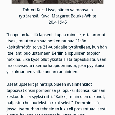
Tohtori Kurt Lisso, hänen vaimonsa ja
tyttärensä. Kuva: Margaret Bourke-White
20.4.1945
”Loppu on käsillä lapseni. Lupaa minulle, että ammut
itsesi, muuten en saa hetken rauhaa.” Isän
käsittämätön toive 21-vuotiaalle tyttärelleen, kun hän
itse lähti puolustamaan Berliiniä lopullisen tappion
hetkinä. Eikä kyse ollut yksittäisistä tapauksista, vaan
massiivisesta itsemurhaepidemiasta, joka pyyhkäisi
yli kolmannen valtakunnan raunioiden.
Useat upseerit ja natsipuolueen avainhenkilöt
tappoivat ensin perheensä ja lopuksi itsensä. Kansan
keskuudessa syyksi riitti: ”Kaikki, mihin olen uskonut,
paljastuu hulluudeksi ja rikokseksi.” Demminissä,
jossa itsemurhan tehneiden luku oli prosentuaalisesti