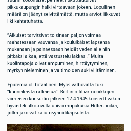
suurin, kokonaiset perheet hukuttautuivat
pikkukaupungin halki virtaavaan jokeen. Lopullinen
määrä on jäänyt selvittämättä, mutta arviot liikkuvat
liki kahtatuhatta.
”Aikuiset tarvitsivat toisinaan paljon voimaa
raahatessaan vauvansa ja kouluikäiset lapsensa
mukanaan ja painaessaan heidät veden alle niin
pitkäksi aikaa, että vastustelu lakkasi.” Muita
kuolintapoja olivat ampuminen, hirttäytyminen,
myrkyn nieleminen ja valtimoiden auki viiltäminen.
Epidemia oli totaalinen. Myös valtiovalta tuki
”kunniakasta ratkaisua”. Berliinin filharmonikkojen
viimeisen konsertin jälkeen 12.4.1945 konserttiväkeä
hyvästeli ulko-ovella univormupukuisia Hitler-poikia,
jotka jakoivat kaliumsyanidikapseleita.