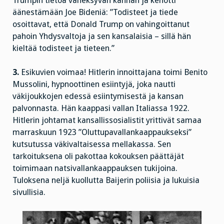
Trumpin tietoa väheksyvän kannan ja kehotti
äänestämään Joe Bideniä: ”Todisteet ja tiede
osoittavat, että Donald Trump on vahingoittanut
pahoin Yhdysvaltoja ja sen kansalaisia – sillä hän
kieltää todisteet ja tieteen.”
3.
Esikuvien voimaa! Hitlerin innoittajana toimi Benito
Mussolini, hypnoottinen esiintyjä, joka nautti
väkijoukkojen edessä esiintymisestä ja kansan
palvonnasta. Hän kaappasi vallan Italiassa 1922.
Hitlerin johtamat kansallissosialistit yrittivät samaa
marraskuun 1923 ”Oluttupavallankaappaukseksi”
kutsutussa väkivaltaisessa mellakassa. Sen
tarkoituksena oli pakottaa kokouksen päättäjät
toimimaan natsivallankaappauksen tukijoina.
Tuloksena neljä kuollutta Baijerin poliisia ja lukuisia
sivullisia.