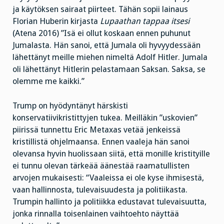
ja käytöksen sairaat piirteet. Tähän sopii lainaus
Florian Huberin kirjasta
Lupaathan tappaa itsesi
(Atena 2016) ”Isä ei ollut koskaan ennen puhunut
Jumalasta. Hän sanoi, että Jumala oli hyvyydessään
lähettänyt meille miehen nimeltä Adolf Hitler. Jumala
oli lähettänyt Hitlerin pelastamaan Saksan. Saksa, se
olemme me kaikki.”
Trump on hyödyntänyt härskisti
konservatiivikristittyjen tukea. Meilläkin ”uskovien”
piirissä tunnettu Eric Metaxas vetää jenkeissä
kristillistä ohjelmaansa. Ennen vaaleja hän sanoi
olevansa hyvin huolissaan siitä, että monille kristityille
ei tunnu olevan tärkeää äänestää raamatullisten
arvojen mukaisesti: “Vaaleissa ei ole kyse ihmisestä,
vaan hallinnosta, tulevaisuudesta ja politiikasta.
Trumpin hallinto ja politiikka edustavat tulevaisuutta,
jonka rinnalla toisenlainen vaihtoehto näyttää