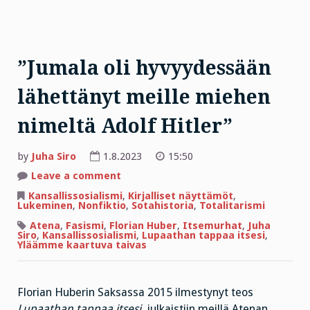
”Jumala oli hyvyydessään
lähettänyt meille miehen
nimeltä Adolf Hitler”
by
Juha Siro
1.8.2023
15:50
on
Leave a comment
”Jumala
oli
Kansallissosialismi
,
Kirjalliset näyttämöt
,
hyvyydessään
Lukeminen
,
Nonfiktio
,
Sotahistoria
,
Totalitarismi
lähettänyt
meille
Atena
,
Fasismi
,
Florian Huber
,
Itsemurhat
,
Juha
miehen
Siro
,
Kansallissosialismi
,
Lupaathan tappaa itsesi
,
nimeltä
Yläämme kaartuva taivas
Adolf
Hitler”
Florian Huberin Saksassa 2015 ilmestynyt teos
Lupaathan tappaa itsesi
, julkaistiin meillä Atenan