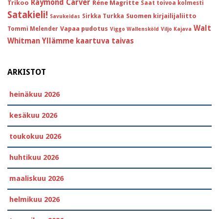
Raymond Carver
Trikoo
Réne Magritte
Saat toivoa kolmesti
Satakieli!
Suomen kirjailijaliitto
Sirkka Turkka
Savukeidas
Walt
Vapaa pudotus
Tommi Melender
Viggo Wallensköld
Viljo Kajava
Whitman
Yllämme kaartuva taivas
ARKISTOT
heinäkuu 2026
kesäkuu 2026
toukokuu 2026
huhtikuu 2026
maaliskuu 2026
helmikuu 2026