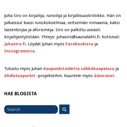
Juha Siro on kirjailija, runoilija ja kirjallisuuskriitikko. Hän on
julkaissut kuusi runokokoelmaa, seitsemän romaania, kaksi
lastenkirjaa ja aforismeja. Siro on palkittu useasti
kirjailijantyöstään. Yhteys: juhasiro@saunalahti.fi. Kotisivut:
juhasiro.fi
. Löydät Juhan myös
Facebookista
ja
Instagramista
.
Tutustu myös Juhan
Kaupunkitaidetta sähkökaapeissa
ja
Ahdistuspurkit
-projekteihin. Kuuntele myös
äänirunot
.
HAE BLOGISTA
Search
Search
for