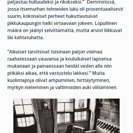
paljastuu hulluudeksi ja rikokseksi.” Demminissä,
jossa itsemurhan tehneiden luku oli prosentuaalisesti
suurin, kokonaiset perheet hukuttautuivat
pikkukaupungin halki virtaavaan jokeen. Lopullinen
määrä on jäänyt selvittämättä, mutta arviot liikkuvat
liki kahtatuhatta.
”Aikuiset tarvitsivat toisinaan paljon voimaa
raahatessaan vauvansa ja kouluikäiset lapsensa
mukanaan ja painaessaan heidät veden alle niin
pitkäksi aikaa, että vastustelu lakkasi.” Muita
kuolintapoja olivat ampuminen, hirttäytyminen,
myrkyn nieleminen ja valtimoiden auki viiltäminen.