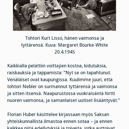
Tohtori Kurt Lisso, hänen vaimonsa ja
tyttärensä. Kuva: Margaret Bourke-White
20.4.1945
Kaikkialla pelättiin voittajien kostoa, kidutuksia,
raiskauksia ja tappamista: ”Nyt se on tapahtunut.
Venäläiset ovat kaupungissa. Kuulimme juuri, että
tohtori Nebler on surmannut tyttärensä ja vaimonsa
ja sitten itsensä. Naapurustossa vuokraisäntä hirtti
nuoren vaimonsa, ja samanlaiset uutiset lisääntyvät.”
Florian Huber käsittelee kirjassaan myös Saksan
yhteiskunnallista ilmastoa ennen sotaa – ja ennen
kaikkea niitä edellytyksiä ja toiveita, jotka auttoivat