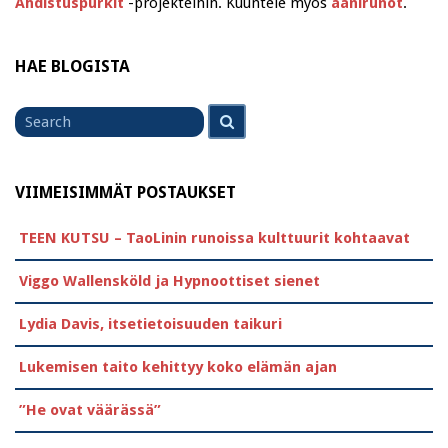
Ahdistuspurkit
-projekteihin. Kuuntele myös
äänirunot
.
HAE BLOGISTA
Search
Search
for
VIIMEISIMMÄT POSTAUKSET
TEEN KUTSU – TaoLinin runoissa kulttuurit kohtaavat
Viggo Wallensköld ja Hypnoottiset sienet
Lydia Davis, itsetietoisuuden taikuri
Lukemisen taito kehittyy koko elämän ajan
”He ovat väärässä”