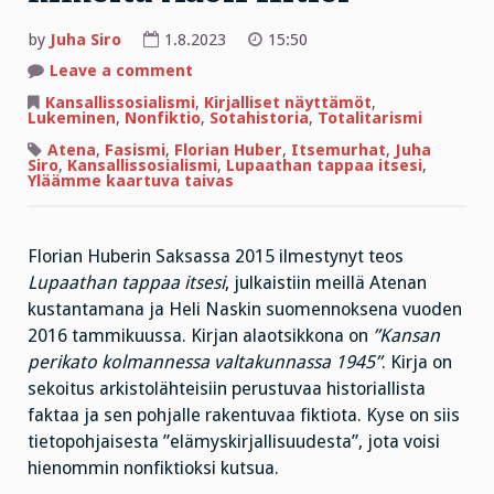
by
Juha Siro
1.8.2023
15:50
on
Leave a comment
”Jumala
oli
Kansallissosialismi
,
Kirjalliset näyttämöt
,
hyvyydessään
Lukeminen
,
Nonfiktio
,
Sotahistoria
,
Totalitarismi
lähettänyt
meille
Atena
,
Fasismi
,
Florian Huber
,
Itsemurhat
,
Juha
miehen
Siro
,
Kansallissosialismi
,
Lupaathan tappaa itsesi
,
nimeltä
Yläämme kaartuva taivas
Adolf
Hitler”
Florian Huberin Saksassa 2015 ilmestynyt teos
Lupaathan tappaa itsesi
, julkaistiin meillä Atenan
kustantamana ja Heli Naskin suomennoksena vuoden
2016 tammikuussa. Kirjan alaotsikkona on
”Kansan
perikato kolmannessa valtakunnassa 1945”
. Kirja on
sekoitus arkistolähteisiin perustuvaa historiallista
faktaa ja sen pohjalle rakentuvaa fiktiota. Kyse on siis
tietopohjaisesta ”elämyskirjallisuudesta”, jota voisi
hienommin nonfiktioksi kutsua.