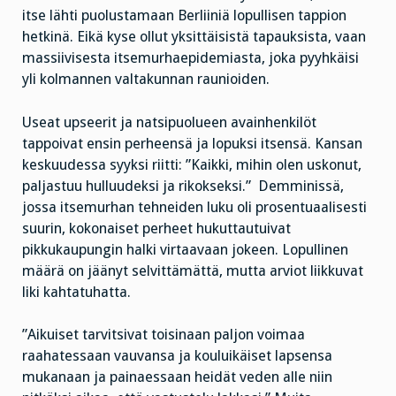
itse lähti puolustamaan Berliiniä lopullisen tappion
hetkinä. Eikä kyse ollut yksittäisistä tapauksista, vaan
massiivisesta itsemurhaepidemiasta, joka pyyhkäisi
yli kolmannen valtakunnan raunioiden.
Useat upseerit ja natsipuolueen avainhenkilöt
tappoivat ensin perheensä ja lopuksi itsensä. Kansan
keskuudessa syyksi riitti: ”Kaikki, mihin olen uskonut,
paljastuu hulluudeksi ja rikokseksi.” Demminissä,
jossa itsemurhan tehneiden luku oli prosentuaalisesti
suurin, kokonaiset perheet hukuttautuivat
pikkukaupungin halki virtaavaan jokeen. Lopullinen
määrä on jäänyt selvittämättä, mutta arviot liikkuvat
liki kahtatuhatta.
”Aikuiset tarvitsivat toisinaan paljon voimaa
raahatessaan vauvansa ja kouluikäiset lapsensa
mukanaan ja painaessaan heidät veden alle niin