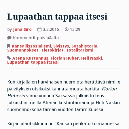
Lupaathan tappaa itsesi
by
Juha Siro
3.3.2016
13:29
artikkelissa
Kommentit pois päältä
Lupaathan
tappaa
Kansallissosialismi
,
Sivistys
,
Sotahistoria
,
itsesi
Suomennokset
,
Tietokirjat
,
Totalitarismi
Atena Kustannus
,
Florian Huber
,
Heli Naski
,
Lupaathan tappaa itsesi
Kun kirjalla on harvinaisen huomiota herättävä nimi, ei
päivityksen otsikoksi kannata muuta harkita.
Florian
Huberin
viime vuonna Saksassa julkaistu teos
julkaistiin meillä Atenan kustantamana ja Heli Naskin
suomennoksena tämän vuoden tammikuussa.
Kirjan alaotsikkona on ”Kansan perikato kolmannessa