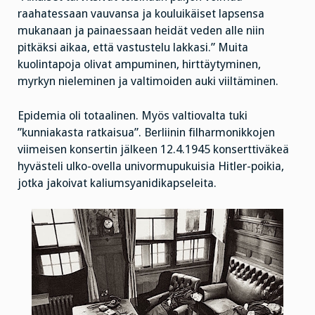
raahatessaan vauvansa ja kouluikäiset lapsensa
mukanaan ja painaessaan heidät veden alle niin
pitkäksi aikaa, että vastustelu lakkasi.” Muita
kuolintapoja olivat ampuminen, hirttäytyminen,
myrkyn nieleminen ja valtimoiden auki viiltäminen.
Epidemia oli totaalinen. Myös valtiovalta tuki
”kunniakasta ratkaisua”. Berliinin filharmonikkojen
viimeisen konsertin jälkeen 12.4.1945 konserttiväkeä
hyvästeli ulko-ovella univormupukuisia Hitler-poikia,
jotka jakoivat kaliumsyanidikapseleita.