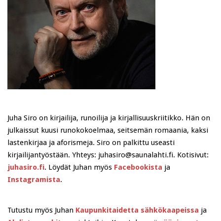
Juha Siro on kirjailija, runoilija ja kirjallisuuskriitikko. Hän on
julkaissut kuusi runokokoelmaa, seitsemän romaania, kaksi
lastenkirjaa ja aforismeja. Siro on palkittu useasti
kirjailijantyöstään. Yhteys: juhasiro@saunalahti.fi. Kotisivut:
juhasiro.fi
. Löydät Juhan myös
Facebookista
ja
Instagramista
.
Tutustu myös Juhan
Kaupunkitaidetta sähkökaapeissa
ja