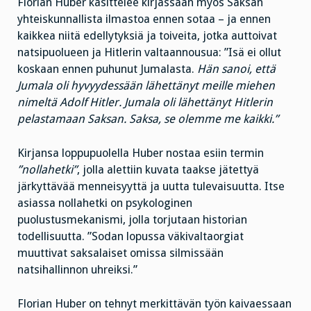
Florian Huber käsittelee kirjassaan myös Saksan
yhteiskunnallista ilmastoa ennen sotaa – ja ennen
kaikkea niitä edellytyksiä ja toiveita, jotka auttoivat
natsipuolueen ja Hitlerin valtaannousua: ”Isä ei ollut
koskaan ennen puhunut Jumalasta.
Hän sanoi, että
Jumala oli hyvyydessään lähettänyt meille miehen
nimeltä Adolf Hitler. Jumala oli lähettänyt Hitlerin
pelastamaan Saksan. Saksa, se olemme me kaikki.”
Kirjansa loppupuolella Huber nostaa esiin termin
”nollahetki”
, jolla alettiin kuvata taakse jätettyä
järkyttävää menneisyyttä ja uutta tulevaisuutta. Itse
asiassa nollahetki on psykologinen
puolustusmekanismi, jolla torjutaan historian
todellisuutta. ”Sodan lopussa väkivaltaorgiat
muuttivat saksalaiset omissa silmissään
natsihallinnon uhreiksi.”
Florian Huber on tehnyt merkittävän työn kaivaessaan