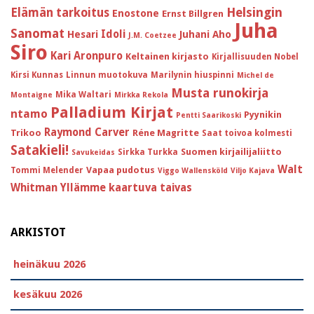
Helsingin
Elämän tarkoitus
Enostone
Ernst Billgren
Juha
Sanomat
Idoli
Hesari
Juhani Aho
J.M. Coetzee
Siro
Kari Aronpuro
Keltainen kirjasto
Kirjallisuuden Nobel
Kirsi Kunnas
Linnun muotokuva
Marilynin hiuspinni
Michel de
Musta runokirja
Mika Waltari
Montaigne
Mirkka Rekola
Palladium Kirjat
ntamo
Pyynikin
Pentti Saarikoski
Raymond Carver
Trikoo
Réne Magritte
Saat toivoa kolmesti
Satakieli!
Suomen kirjailijaliitto
Sirkka Turkka
Savukeidas
Walt
Vapaa pudotus
Tommi Melender
Viggo Wallensköld
Viljo Kajava
Whitman
Yllämme kaartuva taivas
ARKISTOT
heinäkuu 2026
kesäkuu 2026