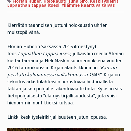
Kansan
Florian Huber
,
Holokausti
,
Juha Siro
,
Keskitysleirit
,
perikato
Lupaathan tappaa itsesi
,
Yllämme kaartuva taivas
kolmannessa
valtakunnassa
ja
kolme
näkökulmaa
Kierrätän taannoisen juttuni holokaustin uhrien
keskitysleiriltä
muistopäivänä.
Florian Huberin Saksassa 2015 ilmestynyt
teos
Lupaathan tappaa itsesi
, julkaistiin meillä Atenan
kustantamana ja Heli Naskin suomennoksena vuoden
2016 tammikuussa. Kirjan alaotsikkona on
”Kansan
perikato kolmannessa valtakunnassa 1945”
. Kirja on
sekoitus arkistolähteisiin perustuvaa historiallista
faktaa ja sen pohjalle rakentuvaa fiktiota. Kyse on siis
tietopohjaisesta ”elämyskirjallisuudesta”, jota voisi
hienommin nonfiktioksi kutsua.
Linkki keskitysleirikirjallisuuteen jutun lopussa.