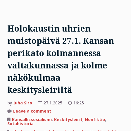
Holokaustin uhrien
muistopäivä 27.1. Kansan
perikato kolmannessa
valtakunnassa ja kolme
näkökulmaa
keskitysleiriltä
by
Juha Siro
27.1.2025
16:25
on
Leave a comment
Holokaustin
uhrien
Kansallissosialismi
,
Keskitysleirit
,
Nonfiktio
,
muistopäivä
Sotahistoria
27.1.