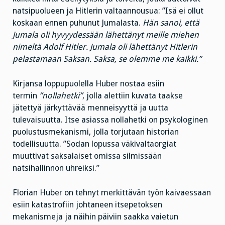
natsipuolueen ja Hitlerin valtaannousua: ”Isä ei ollut
koskaan ennen puhunut Jumalasta.
Hän sanoi, että
Jumala oli hyvyydessään lähettänyt meille miehen
nimeltä Adolf Hitler. Jumala oli lähettänyt Hitlerin
pelastamaan Saksan. Saksa, se olemme me kaikki.”
Kirjansa loppupuolella Huber nostaa esiin
termin
”nollahetki”
, jolla alettiin kuvata taakse
jätettyä järkyttävää menneisyyttä ja uutta
tulevaisuutta. Itse asiassa nollahetki on psykologinen
puolustusmekanismi, jolla torjutaan historian
todellisuutta. ”Sodan lopussa väkivaltaorgiat
muuttivat saksalaiset omissa silmissään
natsihallinnon uhreiksi.”
Florian Huber on tehnyt merkittävän työn kaivaessaan
esiin katastrofiin johtaneen itsepetoksen
mekanismeja ja näihin päiviin saakka vaietun