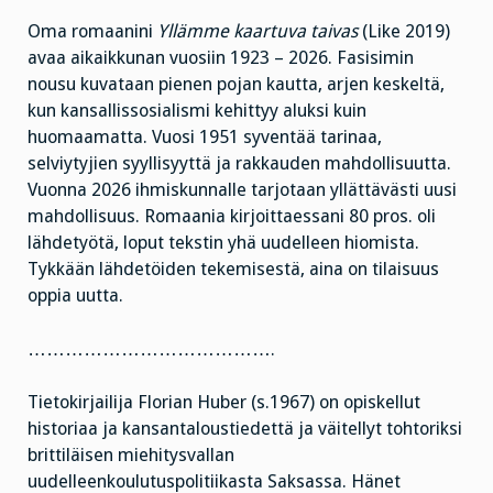
Oma romaanini
Yllämme kaartuva taivas
(Like 2019)
avaa aikaikkunan vuosiin 1923 – 2026. Fasisimin
nousu kuvataan pienen pojan kautta, arjen keskeltä,
kun kansallissosialismi kehittyy aluksi kuin
huomaamatta. Vuosi 1951 syventää tarinaa,
selviytyjien syyllisyyttä ja rakkauden mahdollisuutta.
Vuonna 2026 ihmiskunnalle tarjotaan yllättävästi uusi
mahdollisuus. Romaania kirjoittaessani 80 pros. oli
lähdetyötä, loput tekstin yhä uudelleen hiomista.
Tykkään lähdetöiden tekemisestä, aina on tilaisuus
oppia uutta.
………………………………….
Tietokirjailija Florian Huber (s.1967) on opiskellut
historiaa ja kansantaloustiedettä ja väitellyt tohtoriksi
brittiläisen miehitysvallan
uudelleenkoulutuspolitiikasta Saksassa. Hänet