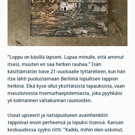
”Loppu on käsillä lapseni. Lupaa minulle, että ammut
itsesi, muuten en saa hetken rauhaa.” Isän
käsittämätön toive 21-vuotiaalle tyttärelleen, kun hän
itse lähti puolustamaan Berliiniä lopullisen tappion
hetkinä. Eikä kyse ollut yksittäisistä tapauksista, vaan
massiivisesta itsemurhaepidemiasta, joka pyyhkäisi
yli kolmannen valtakunnan raunioiden.
Useat upseerit ja natsipuolueen avainhenkilöt
tappoivat ensin perheensä ja lopuksi itsensä. Kansan
keskuudessa syyksi riitti: ”Kaikki, mihin olen uskonut,