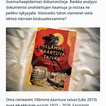
itsemurhaepidemian dokumentteja. Rankka analyysi
dokumentoi unohdettujen haamuja ja nostaa ne
peiliksi nykyajalle. Voisivatko tuhon siemenet vielä
lähteä itämään keskuudessamme?
Oma romaanini
Yllämme kaartuva taivas
(Like 2019)
avaa aikaikkunan vuosiin 1923 – 2026. Fasisimin