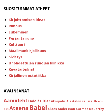
SUOSITUIMMAT AIHEET
Kirjoittamisen ideat
Runous
Lukeminen
Perjantairuno
Kulttuuri
Maailmankirjallisuus
Sivistys
Unohdettujen runojen klinikka
Kuvataiteilijat
Kirjallinen estetiikka
AVAINSANAT
Aamulehti
Adolf Hitler
Akropolis
Alastalon salissa
Aleksis
Babel
Ateena
Claes Andersson
Cormac McCarthy
Kivi