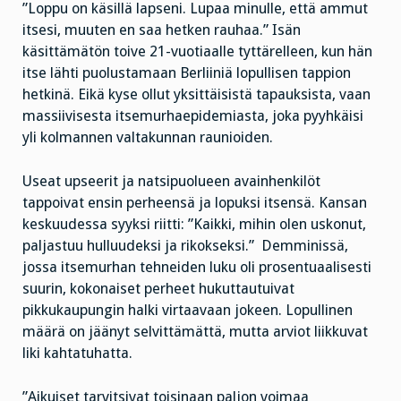
”Loppu on käsillä lapseni. Lupaa minulle, että ammut
itsesi, muuten en saa hetken rauhaa.” Isän
käsittämätön toive 21-vuotiaalle tyttärelleen, kun hän
itse lähti puolustamaan Berliiniä lopullisen tappion
hetkinä. Eikä kyse ollut yksittäisistä tapauksista, vaan
massiivisesta itsemurhaepidemiasta, joka pyyhkäisi
yli kolmannen valtakunnan raunioiden.
Useat upseerit ja natsipuolueen avainhenkilöt
tappoivat ensin perheensä ja lopuksi itsensä. Kansan
keskuudessa syyksi riitti: ”Kaikki, mihin olen uskonut,
paljastuu hulluudeksi ja rikokseksi.” Demminissä,
jossa itsemurhan tehneiden luku oli prosentuaalisesti
suurin, kokonaiset perheet hukuttautuivat
pikkukaupungin halki virtaavaan jokeen. Lopullinen
määrä on jäänyt selvittämättä, mutta arviot liikkuvat
liki kahtatuhatta.
”Aikuiset tarvitsivat toisinaan paljon voimaa