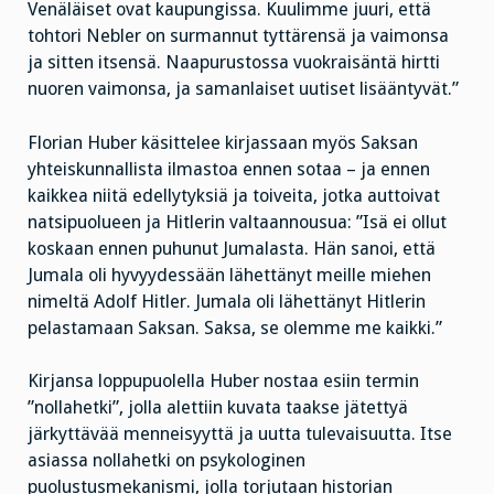
Venäläiset ovat kaupungissa. Kuulimme juuri, että
tohtori Nebler on surmannut tyttärensä ja vaimonsa
ja sitten itsensä. Naapurustossa vuokraisäntä hirtti
nuoren vaimonsa, ja samanlaiset uutiset lisääntyvät.”
Florian Huber käsittelee kirjassaan myös Saksan
yhteiskunnallista ilmastoa ennen sotaa – ja ennen
kaikkea niitä edellytyksiä ja toiveita, jotka auttoivat
natsipuolueen ja Hitlerin valtaannousua: ”Isä ei ollut
koskaan ennen puhunut Jumalasta. Hän sanoi, että
Jumala oli hyvyydessään lähettänyt meille miehen
nimeltä Adolf Hitler. Jumala oli lähettänyt Hitlerin
pelastamaan Saksan. Saksa, se olemme me kaikki.”
Kirjansa loppupuolella Huber nostaa esiin termin
”nollahetki”, jolla alettiin kuvata taakse jätettyä
järkyttävää menneisyyttä ja uutta tulevaisuutta. Itse
asiassa nollahetki on psykologinen
puolustusmekanismi, jolla torjutaan historian