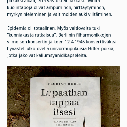
pitkäksi aikaa, että vastustelu lakkasi.” Muita
kuolintapoja olivat ampuminen, hirttäytyminen,
myrkyn nieleminen ja valtimoiden auki viiltäminen.
Epidemia oli totaalinen. Myös valtiovalta tuki
”kunniakasta ratkaisua”. Berliinin filharmonikkojen
viimeisen konsertin jälkeen 12.4.1945 konserttiväkeä
hyvästeli ulko-ovella univormupukuisia Hitler-poikia,
jotka jakoivat kaliumsyanidikapseleita.