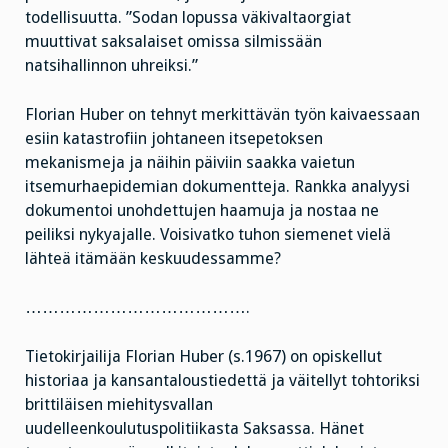
todellisuutta. ”Sodan lopussa väkivaltaorgiat
muuttivat saksalaiset omissa silmissään
natsihallinnon uhreiksi.”
Florian Huber on tehnyt merkittävän työn kaivaessaan
esiin katastrofiin johtaneen itsepetoksen
mekanismeja ja näihin päiviin saakka vaietun
itsemurhaepidemian dokumentteja. Rankka analyysi
dokumentoi unohdettujen haamuja ja nostaa ne
peiliksi nykyajalle. Voisivatko tuhon siemenet vielä
lähteä itämään keskuudessamme?
………………………………….
Tietokirjailija Florian Huber (s.1967) on opiskellut
historiaa ja kansantaloustiedettä ja väitellyt tohtoriksi
brittiläisen miehitysvallan
uudelleenkoulutuspolitiikasta Saksassa. Hänet