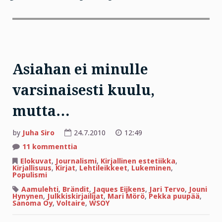
Asiahan ei minulle
varsinaisesti kuulu,
mutta…
by
Juha Siro
24.7.2010
12:49
artikkeliin
11 kommenttia
Asiahan
ei
Elokuvat
,
Journalismi
,
Kirjallinen estetiikka
,
minulle
Kirjallisuus
,
Kirjat
,
Lehtileikkeet
,
Lukeminen
,
varsinaisesti
Populismi
kuulu,
mutta…
Aamulehti
,
Brändit
,
Jaques Eijkens
,
Jari Tervo
,
Jouni
Hynynen
,
Julkkiskirjailijat
,
Mari Mörö
,
Pekka puupää
,
Sanoma Oy
,
Voltaire
,
WSOY