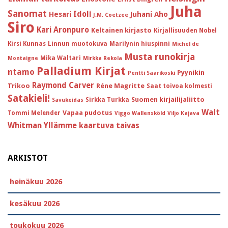
Juha
Sanomat
Idoli
Hesari
Juhani Aho
J.M. Coetzee
Siro
Kari Aronpuro
Keltainen kirjasto
Kirjallisuuden Nobel
Kirsi Kunnas
Linnun muotokuva
Marilynin hiuspinni
Michel de
Musta runokirja
Mika Waltari
Montaigne
Mirkka Rekola
Palladium Kirjat
ntamo
Pyynikin
Pentti Saarikoski
Raymond Carver
Trikoo
Réne Magritte
Saat toivoa kolmesti
Satakieli!
Suomen kirjailijaliitto
Sirkka Turkka
Savukeidas
Walt
Vapaa pudotus
Tommi Melender
Viggo Wallensköld
Viljo Kajava
Whitman
Yllämme kaartuva taivas
ARKISTOT
heinäkuu 2026
kesäkuu 2026
toukokuu 2026