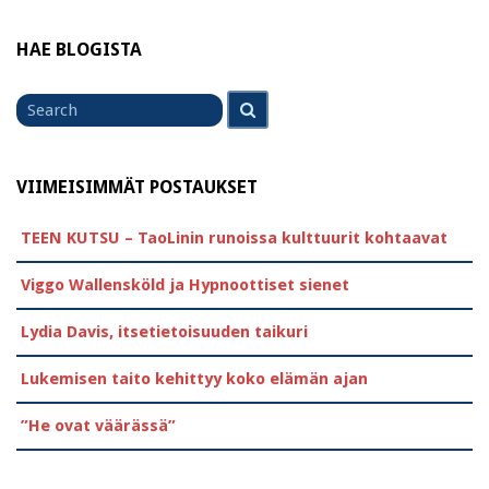
HAE BLOGISTA
Search
Search
for
VIIMEISIMMÄT POSTAUKSET
TEEN KUTSU – TaoLinin runoissa kulttuurit kohtaavat
Viggo Wallensköld ja Hypnoottiset sienet
Lydia Davis, itsetietoisuuden taikuri
Lukemisen taito kehittyy koko elämän ajan
”He ovat väärässä”