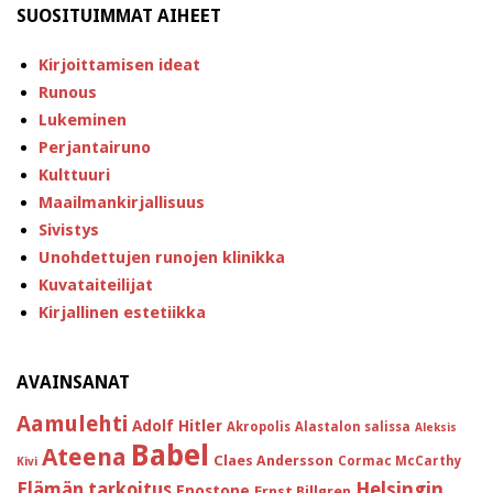
SUOSITUIMMAT AIHEET
Kirjoittamisen ideat
Runous
Lukeminen
Perjantairuno
Kulttuuri
Maailmankirjallisuus
Sivistys
Unohdettujen runojen klinikka
Kuvataiteilijat
Kirjallinen estetiikka
AVAINSANAT
Aamulehti
Adolf Hitler
Akropolis
Alastalon salissa
Aleksis
Babel
Ateena
Claes Andersson
Cormac McCarthy
Kivi
Helsingin
Elämän tarkoitus
Enostone
Ernst Billgren