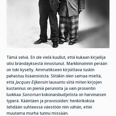
Tämä selvä. En ole vielä kuullut, että kukaan kirjailija
olisi brändäyksestä innostunut. Markkinoinnin perään
on toki kyselty. Ammatikseen kirjoittava tuskin
pahastuu lisäansioista. Siitäkin olen samaa mieltä,
että
Jacques Eijkensin
lausunto siitä miten kirjojen
kustannus on pieniä perunoita ja vain prosentin
luokkaa
Sanoman
kokonaisbudjetista on harvinaisen
typerä. Kääntäen ja provosoiden: henkirikoksia
tehdään suhteessa väestöön niin vähän, ettei
muutama murha tunnu missään.