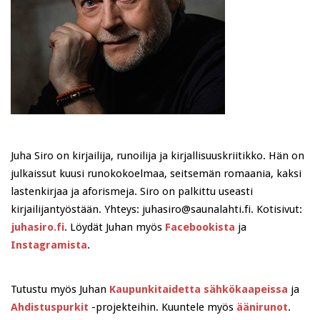
Juha Siro on kirjailija, runoilija ja kirjallisuuskriitikko. Hän on
julkaissut kuusi runokokoelmaa, seitsemän romaania, kaksi
lastenkirjaa ja aforismeja. Siro on palkittu useasti
kirjailijantyöstään. Yhteys: juhasiro@saunalahti.fi. Kotisivut:
juhasiro.fi
. Löydät Juhan myös
Facebookista
ja
Instagramista
.
Tutustu myös Juhan
Kaupunkitaidetta sähkökaapeissa
ja
Ahdistuspurkit
-projekteihin. Kuuntele myös
äänirunot
.