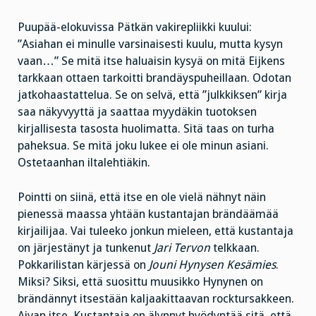
Puupää-elokuvissa Pätkän vakirepliikki kuului:
”Asiahan ei minulle varsinaisesti kuulu, mutta kysyn
vaan…” Se mitä itse haluaisin kysyä on mitä Eijkens
tarkkaan ottaen tarkoitti brandäyspuheillaan. Odotan
jatkohaastattelua. Se on selvä, että ”julkkiksen” kirja
saa näkyvyyttä ja saattaa myydäkin tuotoksen
kirjallisesta tasosta huolimatta. Sitä taas on turha
paheksua. Se mitä joku lukee ei ole minun asiani.
Ostetaanhan iltalehtiäkin.
Pointti on siinä, että itse en ole vielä nähnyt näin
pienessä maassa yhtään kustantajan brändäämää
kirjailijaa. Vai tuleeko jonkun mieleen, että kustantaja
on järjestänyt ja tunkenut
Jari Tervon
telkkaan.
Pokkarilistan kärjessä on
Jouni Hynysen Kesämies
.
Miksi? Siksi, että suosittu muusikko Hynynen on
brändännyt itsestään kaljaakittaavan rocktursakkeen.
Aivan itse. Kustantaja on älynnyt hyödyntää sitä, että