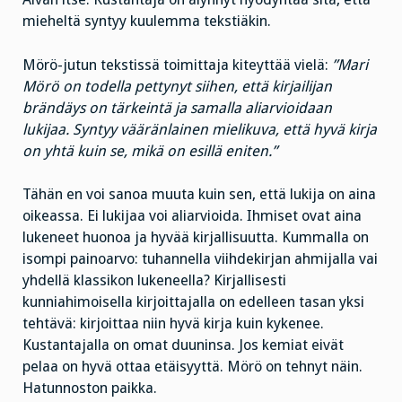
mieheltä syntyy kuulemma tekstiäkin.
Mörö-jutun tekstissä toimittaja kiteyttää vielä:
”Mari
Mörö on todella pettynyt siihen, että kirjailijan
brändäys on tärkeintä ja samalla aliarvioidaan
lukijaa. Syntyy vääränlainen mielikuva, että hyvä kirja
on yhtä kuin se, mikä on esillä eniten.”
Tähän en voi sanoa muuta kuin sen, että lukija on aina
oikeassa. Ei lukijaa voi aliarvioida. Ihmiset ovat aina
lukeneet huonoa ja hyvää kirjallisuutta. Kummalla on
isompi painoarvo: tuhannella viihdekirjan ahmijalla vai
yhdellä klassikon lukeneella? Kirjallisesti
kunniahimoisella kirjoittajalla on edelleen tasan yksi
tehtävä: kirjoittaa niin hyvä kirja kuin kykenee.
Kustantajalla on omat duuninsa. Jos kemiat eivät
pelaa on hyvä ottaa etäisyyttä. Mörö on tehnyt näin.
Hatunnoston paikka.