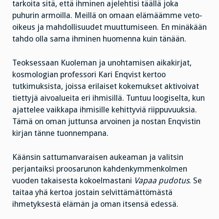
tarkoita sitä, että ihminen ajelehtisi täällä joka
puhurin armoilla. Meillä on omaan elämäämme veto-
oikeus ja mahdollisuudet muuttumiseen. En minäkään
tahdo olla sama ihminen huomenna kuin tänään.
Teoksessaan Kuoleman ja unohtamisen aikakirjat,
kosmologian professori Kari Enqvist kertoo
tutkimuksista, joissa erilaiset kokemukset aktivoivat
tiettyjä aivoalueita eri ihmisillä. Tuntuu loogiselta, kun
ajattelee vaikkapa ihmisille kehittyviä riippuvuuksia.
Tämä on oman juttunsa arvoinen ja nostan Enqvistin
kirjan tänne tuonnempana.
Käänsin sattumanvaraisen aukeaman ja valitsin
perjantaiksi proosarunon kahdenkymmenkolmen
vuoden takaisesta kokoelmastani
Vapaa pudotus
. Se
taitaa yhä kertoa jostain selvittämättömästä
ihmetyksestä elämän ja oman itsensä edessä.