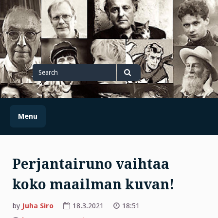
Skip
to
content
Search
for
Search
Menu
Perjantairuno vaihtaa
koko maailman kuvan!
by
Juha Siro
18.3.2021
18:51