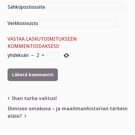
Sähköpostiosoite
Verkkosivusto
VASTAA LASKUTOIMITUKSEEN
KOMMENTOIDAKSESI!
yhdeksän
−
2
=
Artikkelien
Ihan turha valitus!
selaus
Ihmisen omakuva – ja maailmanhistorian tärkein
eläin?