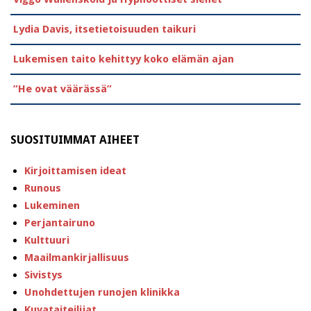
Lydia Davis, itsetietoisuuden taikuri
Lukemisen taito kehittyy koko elämän ajan
”He ovat väärässä”
SUOSITUIMMAT AIHEET
Kirjoittamisen ideat
Runous
Lukeminen
Perjantairuno
Kulttuuri
Maailmankirjallisuus
Sivistys
Unohdettujen runojen klinikka
Kuvataiteilijat