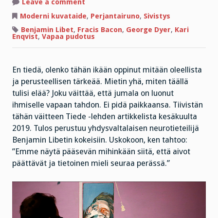
on
Leave a comment
Perjantairuno
vaihtaa
Moderni kuvataide
,
Perjantairuno
,
Sivistys
koko
maailman
Benjamin Libet
,
Fracis Bacon
,
George Dyer
,
Kari
kuvan!
Enqvist
,
Vapaa pudotus
En tiedä, olenko tähän ikään oppinut mitään oleellista
ja perusteellisen tärkeää. Mietin yhä, miten täällä
tulisi elää? Joku väittää, että jumala on luonut
ihmiselle vapaan tahdon. Ei pidä paikkaansa. Tiivistän
tähän väitteen Tiede -lehden artikkelista kesäkuulta
2019. Tulos perustuu yhdysvaltalaisen neurotieteilijä
Benjamin Libetin kokeisiin. Uskokoon, ken tahtoo:
”Emme näytä pääsevän mihinkään siitä, että aivot
päättävät ja tietoinen mieli seuraa perässä.”