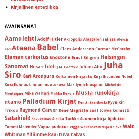
Kirjallinen estetiikka
AVAINSANAT
Aamulehti
Adolf Hitler
Akropolis
Alastalon salissa
Aleksis
Babel
Ateena
Claes Andersson
Cormac McCarthy
Kivi
Helsingin
Elämän tarkoitus
Enostone
Ernst Billgren
Juha
Sanomat
Idoli
Hesari
Juhani Aho
J.M. Coetzee
Siro
Kari Aronpuro
Keltainen kirjasto
Kirjallisuuden Nobel
Kirsi Kunnas
Linnun muotokuva
Marilynin hiuspinni
Michel de
Musta runokirja
Mika Waltari
Montaigne
Mirkka Rekola
Palladium Kirjat
ntamo
Pyynikin
Pentti Saarikoski
Raymond Carver
Trikoo
Réne Magritte
Saat toivoa kolmesti
Satakieli!
Suomen kirjailijaliitto
Sirkka Turkka
Savukeidas
Walt
Vapaa pudotus
Tommi Melender
Viggo Wallensköld
Viljo Kajava
Whitman
Yllämme kaartuva taivas