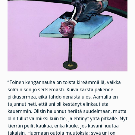
”Toinen kengännauha on toista kireämmällä, vaikka
solmin sen jo seitsemästi. Kuiva karsta pakenee
pikkusormea, eikä tahdo nenästä ulos. Aamulla en
tajunnut heti, että uni oli kestänyt elinkautista
kauemmin. Olisin halunnut herätä suudelmaan, mutta
olin tullut valmiiksi kuin tie, ja ehtinyt yhtä pitkälle. Nyt
kierrän peilit kaukaa, enkä kuule, jos kuvani huutaa
takaisin. Huomaan outoja muutoksia: syvä uni on