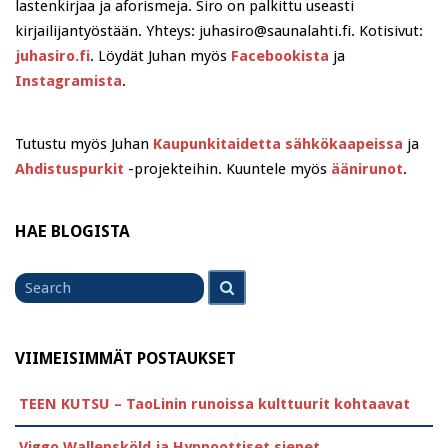
lastenkirjaa ja aforismeja. Siro on palkittu useasti
kirjailijantyöstään. Yhteys: juhasiro@saunalahti.fi. Kotisivut:
juhasiro.fi
. Löydät Juhan myös
Facebookista
ja
Instagramista
.
Tutustu myös Juhan
Kaupunkitaidetta sähkökaapeissa
ja
Ahdistuspurkit
-projekteihin. Kuuntele myös
äänirunot
.
HAE BLOGISTA
Search
Search
for
VIIMEISIMMÄT POSTAUKSET
TEEN KUTSU – TaoLinin runoissa kulttuurit kohtaavat
Viggo Wallensköld ja Hypnoottiset sienet