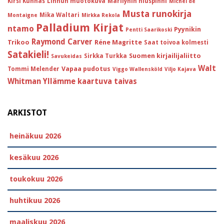
Kirsi Kunnas
Linnun muotokuva
Marilynin hiuspinni
Michel de
Musta runokirja
Mika Waltari
Montaigne
Mirkka Rekola
Palladium Kirjat
ntamo
Pyynikin
Pentti Saarikoski
Raymond Carver
Trikoo
Réne Magritte
Saat toivoa kolmesti
Satakieli!
Suomen kirjailijaliitto
Sirkka Turkka
Savukeidas
Walt
Vapaa pudotus
Tommi Melender
Viggo Wallensköld
Viljo Kajava
Whitman
Yllämme kaartuva taivas
ARKISTOT
heinäkuu 2026
kesäkuu 2026
toukokuu 2026
huhtikuu 2026
maaliskuu 2026