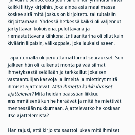
kaikki liittyy kirjoihin. Joka ainoa asia maailmassa
koskee sitä mitä joskus on kirjoitettu tai tultaisiin
kirjoittamaan. Yhdessä hetkessä kaikki oli valjennut
järkyttävän kokoisena, pelottavana ja
riemastuttavana kiihkona. Intiaanitarina oli ollut kuin
kiväärin liipaisin, välikappale, joka laukaisi aseen.
Tapahtumalla oli peruuttamattomat seuraukset. Sen
jälkeen hän oli kulkenut monta päivää silmät
ihmetyksestä selällään ja tarkkaillut jokaisen
vastaantulijan kasvoja ja ilmeitä ja miettinyt mitä
ihmiset ajattelevat.
Mitä ihmettä kaikki ihmiset
ajattelevat?
Mitä heidän päässään liikkuu
ensimmäisenä kun he heräävät ja mitä he miettivät
mennessään nukkumaan. Ajattelevatko he koskaan
itse ajattelemista?
Hän tajusi, että kirjoista saattoi lukea mitä ihmiset