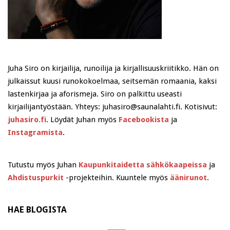
Juha Siro on kirjailija, runoilija ja kirjallisuuskriitikko. Hän on
julkaissut kuusi runokokoelmaa, seitsemän romaania, kaksi
lastenkirjaa ja aforismeja. Siro on palkittu useasti
kirjailijantyöstään. Yhteys: juhasiro@saunalahti.fi. Kotisivut:
juhasiro.fi
. Löydät Juhan myös
Facebookista
ja
Instagramista
.
Tutustu myös Juhan
Kaupunkitaidetta sähkökaapeissa
ja
Ahdistuspurkit
-projekteihin. Kuuntele myös
äänirunot
.
HAE BLOGISTA
Search