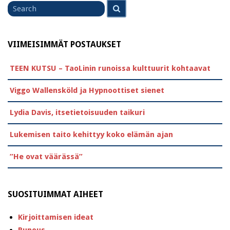
Search
for
VIIMEISIMMÄT POSTAUKSET
TEEN KUTSU – TaoLinin runoissa kulttuurit kohtaavat
Viggo Wallensköld ja Hypnoottiset sienet
Lydia Davis, itsetietoisuuden taikuri
Lukemisen taito kehittyy koko elämän ajan
”He ovat väärässä”
SUOSITUIMMAT AIHEET
Kirjoittamisen ideat
Runous