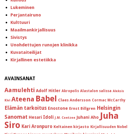
Lukeminen
Perjantairuno
Kulttuuri
Maailmankirjallisuus
Sivistys
Unohdettujen runojen klinikka
Kuvataiteilijat
Kirjallinen estetiikka
AVAINSANAT
Aamulehti
Adolf Hitler
Akropolis
Alastalon salissa
Aleksis
Babel
Ateena
Claes Andersson
Cormac McCarthy
Kivi
Helsingin
Elämän tarkoitus
Enostone
Ernst Billgren
Juha
Sanomat
Idoli
Hesari
Juhani Aho
J.M. Coetzee
Siro
Kari Aronpuro
Keltainen kirjasto
Kirjallisuuden Nobel