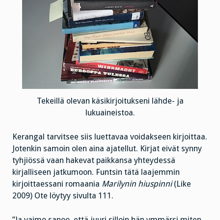
Tekeillä olevan käsikirjoitukseni lähde- ja
lukuaineistoa.
Kerangal tarvitsee siis luettavaa voidakseen kirjoittaa.
Jotenkin samoin olen aina ajatellut. Kirjat eivät synny
tyhjiössä vaan hakevat paikkansa yhteydessä
kirjalliseen jatkumoon. Funtsin tätä laajemmin
kirjoittaessani romaania
Marilynin hiuspinni
(Like
2009) Ote löytyy sivulta 111.
”Ja vaimo sanoo, että juuri silloin hän ymmärsi miten