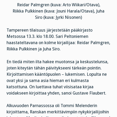
Reidar Palmgren (kuva: Arto Wiikari/Otava),
Riikka Pulkkinen (kuva: Jouni Harala/Otava), Juha
Siro (kuva: Jyrki Nisonen)
Tampereen tilaisuus järjestetään pääkirjasto
Metsossa 13.3. klo 18.00. Sari Peltoniemen
haastateltavana on kolme kirjailijaa: Reidar Palmgren,
Riikka Pulkkinen ja Juha Siro.
En tiedä miten ilta hakee muotonsa ja keskustelunsa,
joten kiteytän tähän päivitykseeni tärkeän pointin.
Kirjoittamisen kääntöpuolen – lukemisen. Lopulta ne
ovat yksi ja sama asia hieman eri kulmasta
katsottuna. On luettava tuhat viisisataa kirjaa
voidakseen kirjoittaa yhden, sanoi Gustave Flaubert.
Alkuvuoden Parnassossa oli Tommi Melenderin
kirjoittama, Ranskan merkittävimpiin nykykirjailijoihin