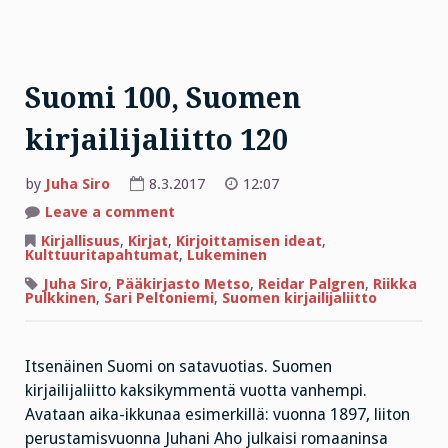
Suomi 100, Suomen
kirjailijaliitto 120
by
Juha Siro
8.3.2017
12:07
on
Leave a comment
Suomi
100,
Kirjallisuus
,
Kirjat
,
Kirjoittamisen ideat
,
Suomen
Kulttuuritapahtumat
,
Lukeminen
kirjailijaliitto
120
Juha Siro
,
Pääkirjasto Metso
,
Reidar Palgren
,
Riikka
Pulkkinen
,
Sari Peltoniemi
,
Suomen kirjailijaliitto
Itsenäinen Suomi on satavuotias. Suomen
kirjailijaliitto kaksikymmentä vuotta vanhempi.
Avataan aika-ikkunaa esimerkillä: vuonna 1897, liiton
perustamisvuonna Juhani Aho julkaisi romaaninsa