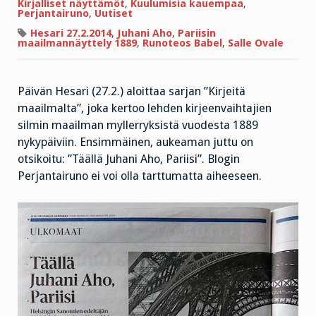
piikkiin
Kirjalliset näyttämöt
,
Kuulumisia kauempaa
,
Perjantairuno
,
Uutiset
Hesari 27.2.2014
,
Juhani Aho
,
Pariisin
maailmannäyttely 1889
,
Runoteos Babel
,
Salle Ovale
Päivän Hesari (27.2.) aloittaa sarjan ”Kirjeitä
maailmalta”, joka kertoo lehden kirjeenvaihtajien
silmin maailman myllerryksistä vuodesta 1889
nykypäiviin. Ensimmäinen, aukeaman juttu on
otsikoitu: ”Täällä Juhani Aho, Pariisi”. Blogin
Perjantairuno ei voi olla tarttumatta aiheeseen.