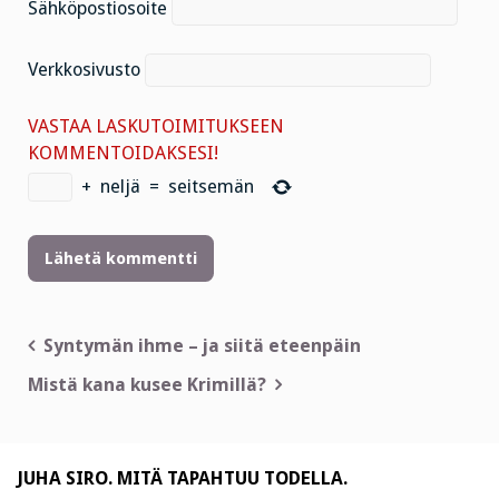
Sähköpostiosoite
Verkkosivusto
VASTAA LASKUTOIMITUKSEEN
KOMMENTOIDAKSESI!
+
neljä
=
seitsemän
Artikkelien
Syntymän ihme – ja siitä eteenpäin
selaus
Mistä kana kusee Krimillä?
JUHA SIRO. MITÄ TAPAHTUU TODELLA.