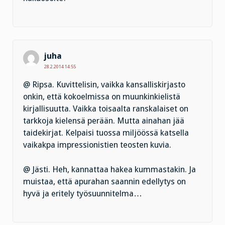
juha
28.2.2014 14:55
@ Ripsa. Kuvittelisin, vaikka kansalliskirjasto
onkin, että kokoelmissa on muunkinkielistä
kirjallisuutta. Vaikka toisaalta ranskalaiset on
tarkkoja kielensä perään. Mutta ainahan jää
taidekirjat. Kelpaisi tuossa miljöössä katsella
vaikakpa impressionistien teosten kuvia.
@ Jästi. Heh, kannattaa hakea kummastakin. Ja
muistaa, että apurahan saannin edellytys on
hyvä ja eritely työsuunnitelma…