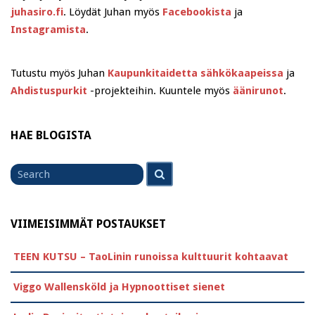
juhasiro.fi
. Löydät Juhan myös
Facebookista
ja
Instagramista
.
Tutustu myös Juhan
Kaupunkitaidetta sähkökaapeissa
ja
Ahdistuspurkit
-projekteihin. Kuuntele myös
äänirunot
.
HAE BLOGISTA
Search
Search
for
VIIMEISIMMÄT POSTAUKSET
TEEN KUTSU – TaoLinin runoissa kulttuurit kohtaavat
Viggo Wallensköld ja Hypnoottiset sienet