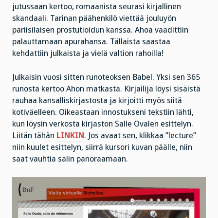
jutussaan kertoo, romaanista seurasi kirjallinen
skandaali. Tarinan päähenkilö viettää jouluyön
pariisilaisen prostutioidun kanssa. Ahoa vaadittiin
palauttamaan apurahansa. Tällaista saastaa
kehdattiin julkaista ja vielä valtion rahoilla!
Julkaisin vuosi sitten runoteoksen Babel. Yksi sen 365
runosta kertoo Ahon matkasta. Kirjailija löysi sisäistä
rauhaa kansalliskirjastosta ja kirjoitti myös siitä
kotiväelleen. Oikeastaan innostukseni tekstiin lähti,
kun löysin verkosta kirjaston Salle Ovalen esittelyn.
Liitän tähän
LINKIN
. Jos avaat sen, klikkaa ”lecture”
niin kuulet esittelyn, siirrä kursori kuvan päälle, niin
saat vauhtia salin panoraamaan.