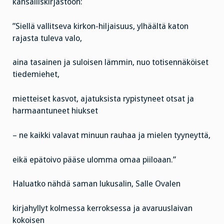
kansalliskirjastoon:
”Siellä vallitseva kirkon-hiljaisuus, ylhäältä katon
rajasta tuleva valo,
aina tasainen ja suloisen lämmin, nuo totisennäköiset
tiedemiehet,
mietteiset kasvot, ajatuksista rypistyneet otsat ja
harmaantuneet hiukset
– ne kaikki valavat minuun rauhaa ja mielen tyyneyttä,
eikä epätoivo pääse ulomma omaa piiloaan.”
Haluatko nähdä saman lukusalin, Salle Ovalen
kirjahyllyt kolmessa kerroksessa ja avaruuslaivan
kokoisen