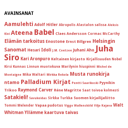
AVAINSANAT
Aamulehti
Adolf Hitler
Akropolis
Alastalon salissa
Aleksis
Babel
Ateena
Claes Andersson
Cormac McCarthy
Kivi
Helsingin
Elämän tarkoitus
Enostone
Ernst Billgren
Juha
Sanomat
Idoli
Hesari
Juhani Aho
J.M. Coetzee
Siro
Kari Aronpuro
Keltainen kirjasto
Kirjallisuuden Nobel
Kirsi Kunnas
Linnun muotokuva
Marilynin hiuspinni
Michel de
Musta runokirja
Mika Waltari
Montaigne
Mirkka Rekola
Palladium Kirjat
ntamo
Pyynikin
Pentti Saarikoski
Raymond Carver
Trikoo
Réne Magritte
Saat toivoa kolmesti
Satakieli!
Suomen kirjailijaliitto
Sirkka Turkka
Savukeidas
Walt
Vapaa pudotus
Tommi Melender
Viggo Wallensköld
Viljo Kajava
Whitman
Yllämme kaartuva taivas