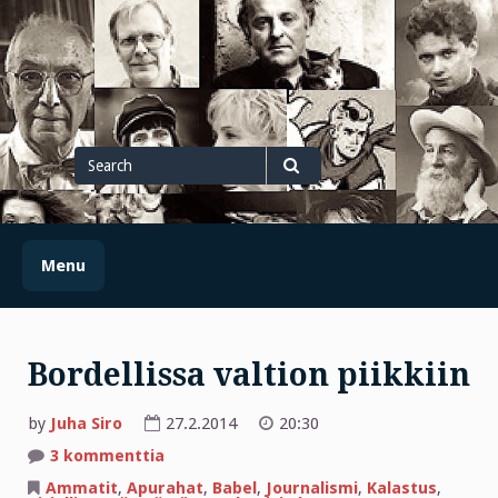
Skip
to
content
Search
for
Search
Menu
Bordellissa valtion piikkiin
by
Juha Siro
27.2.2014
20:30
artikkeliin
3 kommenttia
Bordellissa
valtion
Ammatit
,
Apurahat
,
Babel
,
Journalismi
,
Kalastus
,