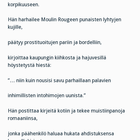
korpikuuseen.
Hän harhailee Moulin Rougeen punaisten lyhtyjen
kujille,
päätyy prostituoitujen pariin ja bordelliin,
kirjoittaa kaupungin kiihkosta ja hajuvesillä
höystetystä hiestä:
”… niin kuin nousisi savu parhaillaan palavien
inhimillisten intohimojen uunista.”
Hän postittaa kirjeitä kotiin ja tekee muistiinpanoja
romaaniinsa,
jonka päähenkilö haluaa hukata ahdistuksensa