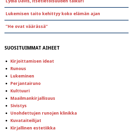
Lydia Davis, itsetietoisuuden taikuri
Lukemisen taito kehittyy koko elämän ajan
”He ovat väärässä”
SUOSITUIMMAT AIHEET
Kirjoittamisen ideat
Runous
Lukeminen
Perjantairuno
Kulttuuri
Maailmankirjallisuus
Sivistys
Unohdettujen runojen klinikka
Kuvataiteilijat
Kirjallinen estetiikka