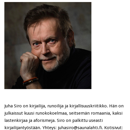
Juha Siro on kirjailija, runoilija ja kirjallisuuskriitikko. Hän on
julkaissut kuusi runokokoelmaa, seitsemän romaania, kaksi
lastenkirjaa ja aforismeja. Siro on palkittu useasti
kirjailijantyöstään. Yhteys: juhasiro@saunalahti.fi. Kotisivut: