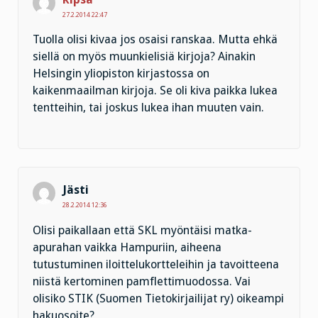
27.2.2014 22:47
Tuolla olisi kivaa jos osaisi ranskaa. Mutta ehkä
siellä on myös muunkielisiä kirjoja? Ainakin
Helsingin yliopiston kirjastossa on
kaikenmaailman kirjoja. Se oli kiva paikka lukea
tentteihin, tai joskus lukea ihan muuten vain.
Jästi
28.2.2014 12:36
Olisi paikallaan että SKL myöntäisi matka-
apurahan vaikka Hampuriin, aiheena
tutustuminen iloittelukortteleihin ja tavoitteena
niistä kertominen pamflettimuodossa. Vai
olisiko STIK (Suomen Tietokirjailijat ry) oikeampi
hakuosoite?